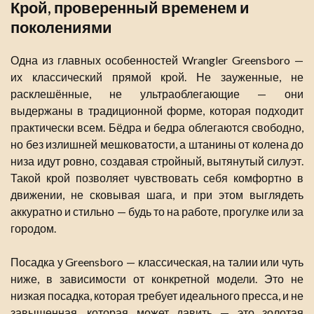
Крой, проверенный временем и
поколениями
Одна из главных особенностей Wrangler Greensboro —
их классический прямой крой. Не зауженные, не
расклешённые, не ультраоблегающие — они
выдержаны в традиционной форме, которая подходит
практически всем. Бёдра и бедра облегаются свободно,
но без излишней мешковатости, а штанины от колена до
низа идут ровно, создавая стройный, вытянутый силуэт.
Такой крой позволяет чувствовать себя комфортно в
движении, не сковывая шага, и при этом выглядеть
аккуратно и стильно — будь то на работе, прогулке или за
городом.
Посадка у Greensboro — классическая, на талии или чуть
ниже, в зависимости от конкретной модели. Это не
низкая посадка, которая требует идеального пресса, и не
завышенная, которая может давить — это золотая