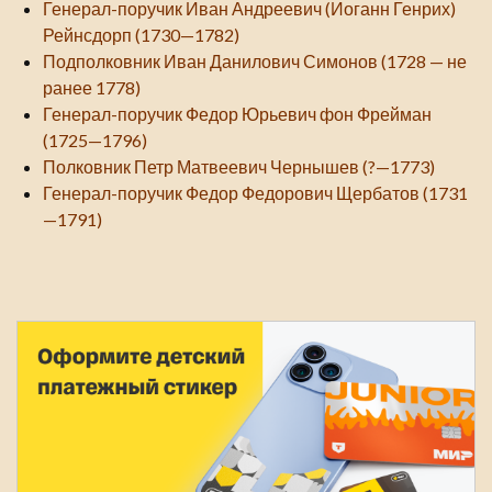
Генерал-поручик Иван Андреевич (Иоганн Генрих)
Рейнсдорп (1730—1782)
Подполковник Иван Данилович Симонов (1728 — не
ранее 1778)
Генерал-поручик Федор Юрьевич фон Фрейман
(1725—1796)
Полковник Петр Матвеевич Чернышев (?—1773)
Генерал-поручик Федор Федорович Щербатов (1731
—1791)