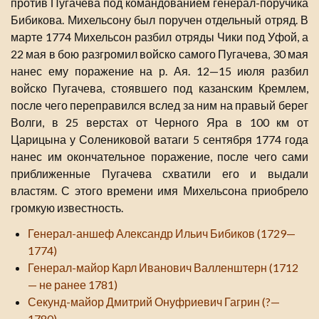
против Пугачева под командованием генерал-поручика
Бибикова. Михельсону был поручен отдельный отряд. В
марте 1774 Михельсон разбил отряды Чики под Уфой, а
22 мая в бою разгромил войско самого Пугачева, 30 мая
нанес ему поражение на р. Ая. 12—15 июля разбил
войско Пугачева, стоявшего под казанским Кремлем,
после чего переправился вслед за ним на правый берег
Волги, в 25 верстах от Черного Яра в 100 км от
Царицына у Солениковой ватаги 5 сентября 1774 года
нанес им окончательное поражение, после чего сами
приближенные Пугачева схватили его и выдали
властям. С этого времени имя Михельсона приобрело
громкую известность.
Генерал-аншеф Александр Ильич Бибиков (1729—
1774)
Генерал-майор Карл Иванович Валленштерн (1712
— не ранее 1781)
Секунд-майор Дмитрий Онуфриевич Гагрин (?—
1780)