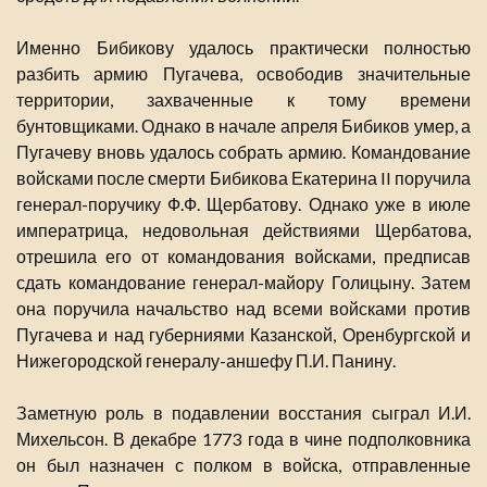
Именно Бибикову удалось практически полностью
разбить армию Пугачева, освободив значительные
территории, захваченные к тому времени
бунтовщиками. Однако в начале апреля Бибиков умер, а
Пугачеву вновь удалось собрать армию. Командование
войсками после смерти Бибикова Екатерина II поручила
генерал-поручику Ф.Ф. Щербатову. Однако уже в июле
императрица, недовольная действиями Щербатова,
отрешила его от командования войсками, предписав
сдать командование генерал-майору Голицыну. Затем
она поручила начальство над всеми войсками против
Пугачева и над губерниями Казанской, Оренбургской и
Нижегородской генералу-аншефу П.И. Панину.
Заметную роль в подавлении восстания сыграл И.И.
Михельсон. В декабре 1773 года в чине подполковника
он был назначен с полком в войска, отправленные