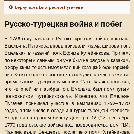
Вернуться к
Биография Пугачева
Русско-турецкая война и побег
В 1768 году началась Русско-турецкая война, и казака
Емельяна Пугачева вновь призвали, «камандирован он,
Емелька», в казачий полк Ефима Кутейникова. Причем,
по некоторым данным, он уже был не рядовым казаком,
а хорунжим, то есть имел младший казацкий офицерский
чин. Хотя вполне вероятно, что получил он чин позже, во
время самой Турецкой кампании. Сам Пугачев говорил,
что «в оной чин выбран он, Емелька, был помянутым
полковником Кутейниковым». Известно, что Емельян
Пугачев принимал участие в кампаниях 1769—1770
годов, в том числе в осаде и штурме турецкой крепости
Бендеры на правом берегу Днестра. 16 (27) сентября
1770 года русские войска под предводительством П.И.
Панина взяли Бендеры, после чего полк Кутейникова