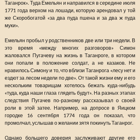
Таганрок». Туда Емельян и направился в середине июля
1771 года верхом на лошади, которую арендовал у той
же Скоробогатой «за два пуда пшена и за два ж пуда
муки».
Емельян пробыл у родственников две или три недели. В
это время «между многих разговоров» Симон
жаловался Пугачеву на жизнь в Таганроге, в котором
они попали в положение солдат, а не казаков. Не
нравилось Симону и то, что вблизи Таганрога «лесу нет и
ездют за лесом недели по две». От такой жизни ему и его
нескольким товарищам хотелось бежать куда-нибудь
«туда, куда наши глаза глядеть будут». На разных этапах
следствия Пугачев по-разному рассказывал о своей
роли в этой затее. Например, на допросе в Яицком
городке 16 сентября 1774 года он показал, что
промолчал, услышав о желании зятя покинуть Таганрог.
Однако большего доверия заслуживают другие его