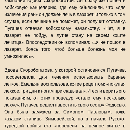
кампании вдовы Скоробогатой. Он сразу же пошел в
войсковую канцелярию, где ему объяснили, что «для
излечения ран» он должен лечь в лазарет, и только в том
случае, если лечение не поможет, он получит отставку.
Пугачев отвечал войсковому начальству: «Нет, я в
лазарет не пойду, а лутче стану на своем коште
лечитца». Впоследствии он вспоминал: «...я не пошол в
лазарет, боясь того, чтоб больше болезнь моя не
умножилась».
Вдова Скоробогатова, у которой остановился Пугачев,
посоветовала для лечения использовать баранье
легкое. Емельян воспользовался ее рецептом: «покупая
лехкое, три дни к ногам прикладывал». И если верить его
показаниям, от этих процедур «стало ему несколько
лехче». Пугачев решил навестить свою сестру Федосью.
Она была замужем за Симоном Павловым, тоже
казаком станицы Зимовейской, но в начале Русско-
турецкой войны его «перевели на вечное житье в