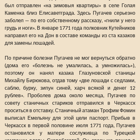
был отправлен «на зимовыя квартиры» в селе Голая
Каменка близ Елисаветграда. Здесь Пугачев серьезно
заболел — по его собственному рассказу, «гнили у него
грудь и ноги». В январе 1771 года полковник Кутейников
направил его на Дон в составе команды из ста казаков
для замены лошадей.
По причине болезни Пугачев не мог вернуться обратно
(дома его «болезнь не умалилась, а умножилась»),
поэтому он нанял казака Глазуновской станицы
Михайлу Бирюкова, отдав тому «две лошади с седлами,
саблю, бурку, зипун синей, харч всякой и денег 12
рублев». Проболев дома около месяца, Пугачев по
совету станичных стариков отправился в Черкасск
проситься в отставку. Станичный атаман Трофим Фомин
выписал Емельяну для этой цели паспорт. Прибыв в
Черкасск в первой половине июля 1771 года, Пугачев
остановился у матери сослуживца по Турецкой