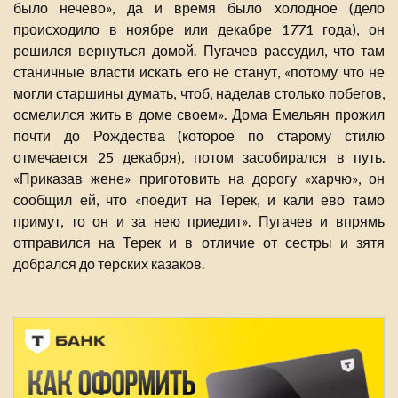
было нечево», да и время было холодное (дело
происходило в ноябре или декабре 1771 года), он
решился вернуться домой. Пугачев рассудил, что там
станичные власти искать его не станут, «потому что не
могли старшины думать, чтоб, наделав столько побегов,
осмелился жить в доме своем». Дома Емельян прожил
почти до Рождества (которое по старому стилю
отмечается 25 декабря), потом засобирался в путь.
«Приказав жене» приготовить на дорогу «харчю», он
сообщил ей, что «поедит на Терек, и кали ево тамо
примут, то он и за нею приедит». Пугачев и впрямь
отправился на Терек и в отличие от сестры и зятя
добрался до терских казаков.