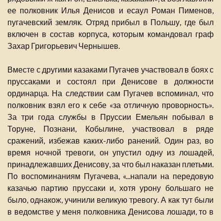
ее полковник Илья Денисов и есаул Роман Пименов,
пугачевский земляк. Отряд прибыл в Польшу, где был
включен в состав корпуса, которым командовал граф
Захар Григорьевич Чернышев.
Вместе с другими казаками Пугачев участвовал в боях с
пруссаками и состоял при Денисове в должности
ординарца. На следствии сам Пугачев вспоминал, что
полковник взял его к себе «за отличную проворность».
За три года службы в Пруссии Емельян побывал в
Торуне, Познани, Кобылине, участвовал в ряде
сражений, избежав каких-либо ранений. Один раз, во
время ночной тревоги, он упустил одну из лошадей,
принадлежавших Денисову, за что был наказан плетьми.
По воспоминаниям Пугачева, «...напали на передовую
казачью партию пруссаки и, хотя урону большаго не
было, однакож, учинили великую тревогу. А как тут были
в ведомстве у меня полковника Денисова лошади, то в