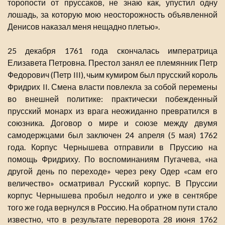
торопости от пруссаков, не знаю как, упустил одну
лошадь, за которую мою неосторожность объявленной
Денисов наказал меня нещадно плетью».
25 декабря 1761 года скончалась императрица
Елизавета Петровна. Престол занял ее племянник Петр
Федорович (Петр III), чьим кумиром был прусский король
Фридрих II. Смена власти повлекла за собой перемены
во внешней политике: практически побежденный
прусский монарх из врага неожиданно превратился в
союзника. Договор о мире и союзе между двумя
самодержцами был заключен 24 апреля (5 мая) 1762
года. Корпус Чернышева отправили в Пруссию на
помощь Фридриху. По воспоминаниям Пугачева, «на
другой день по переходе» через реку Одер «сам его
величество» осматривал Русский корпус. В Пруссии
корпус Чернышева пробыл недолго и уже в сентябре
того же года вернулся в Россию. На обратном пути стало
известно, что в результате переворота 28 июня 1762