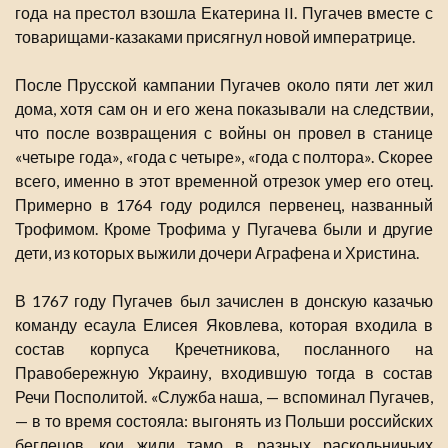
года на престол взошла Екатерина II. Пугачев вместе с
товарищами-казаками присягнул новой императрице.
После Прусской кампании Пугачев около пяти лет жил
дома, хотя сам он и его жена показывали на следствии,
что после возвращения с войны он провел в станице
«четыре года», «года с четыре», «года с полтора». Скорее
всего, именно в этот временной отрезок умер его отец.
Примерно в 1764 году родился первенец, названный
Трофимом. Кроме Трофима у Пугачева были и другие
дети, из которых выжили дочери Аграфена и Христина.
В 1767 году Пугачев был зачислен в донскую казачью
команду есаула Елисея Яковлева, которая входила в
состав корпуса Кречетникова, посланного на
Правобережную Украину, входившую тогда в состав
Речи Посполитой. «Служба наша, — вспоминал Пугачев,
— в то время состояла: выгонять из Польши российских
беглецов, кои жили тамо в разных раскольничьих