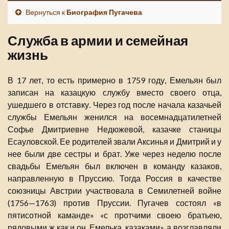
Вернуться к
Биография Пугачева
Служба в армии и семейная
жизнь
В 17 лет, то есть примерно в 1759 году, Емельян был
записан на казацкую службу вместо своего отца,
ушедшего в отставку. Через год после начала казачьей
службы Емельян женился на восемнадцатилетней
Софье Дмитриевне Недюжевой, казачке станицы
Есауловской. Ее родителей звали Аксинья и Дмитрий и у
нее были две сестры и брат. Уже через неделю после
свадьбы Емельян был включен в команду казаков,
направленную в Пруссию. Тогда Россия в качестве
союзницы Австрии участвовала в Семилетней войне
(1756—1763) против Пруссии. Пугачев состоял «в
пятисотной каманде» «с протчими своею братьею,
рядовыми ж как и он, Емелька, казаками», а возглавляли