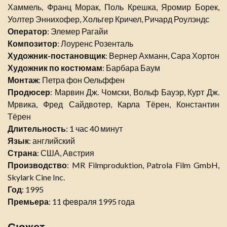
Хаммель, Франц Морак, Поль Крешка, Яромир Борек,
Уолтер Эннихофер, Хольгер Кричел, Ричард Роулэндс
Оператор
: Элемер Рагайи
Композитор
: Лоуренс Розенталь
Художник-постановщик
: Вернер Ахманн, Сара Хортон
Художник по костюмам
: Барбара Баум
Монтаж
: Петра фон Оельффен
Продюсер
: Марвин Дж. Чомски, Вольф Бауэр, Курт Дж.
Мрвика, Фред Сайдвотер, Карла Тёрен, Константин
Тёрен
Длительность
: 1 час 40 минут
Язык
: английский
Страна
: США, Австрия
Производство
: MR Filmproduktion, Patrola Film GmbH,
Skylark Cine Inc.
Год
: 1995
Премьера
: 11 февраля 1995 года
Сюжет