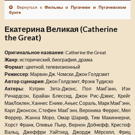
Вернуться к
Фильмы о Пугачеве и Пугачевском
бунте
Екатерина Великая (Catherine
the Great)
Оригинальное название
: Catherine the Great
Жанр
: исторический, биография, драма
Формат
: цветной, телевизионный
Режиссер
: Марвин Дж. Чомски, Джон Голдсмит
Автор сценария
: Джон Голдсмит, Фрэнк Тудиско
Актеры
: Кэтрин Зета-Джонс, Пол МакГанн, Иэн
Ричардсон, Брайан Блессид, Джон Рис-Дэвис, Крейг
МакЛоклен, Ханнес Енике, Аньес Сораль, Марк МакГэнн,
Карл Джонсон, Стефен МакГэнн, Вероника Феррес, Мел
Феррер, Жанна Моро, Омар Шариф, Тим Макиннерни,
Хорст Франк, Оливье Пьер, Вернон Добчефф, Кристоф
Вальц, Джеффри Уайтхед, Джордж Мёрселл, Фриц