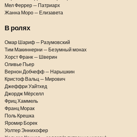
Мел Феррер — Патриарх
Жанна Моро — Елизавета
В ролях
Омар Шариф — Разумовский
Тим Макиннерни — Безумный монах
Хорст Франк — Шверин
Оливье Пьер
Вернон Добчефф — Нарышкин
Кристоф Вальц — Мирович
Джеффри Уайтхед
Джордж Мёрселл
Фриц Хаммель
Франц Морак
Поль Крешка
Яромир Борек
Уолтер Эннихофер