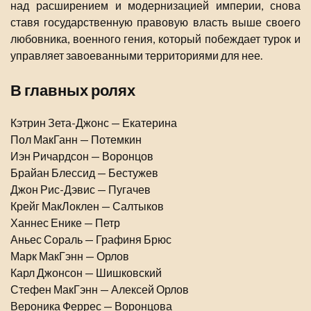
над расширением и модернизацией империи, снова
ставя государственную правовую власть выше своего
любовника, военного гения, который побеждает турок и
управляет завоеванными территориями для нее.
В главных ролях
Кэтрин Зета-Джонс — Екатерина
Пол МакГанн — Потемкин
Иэн Ричардсон — Воронцов
Брайан Блессид — Бестужев
Джон Рис-Дэвис — Пугачев
Крейг МакЛоклен — Салтыков
Ханнес Енике — Петр
Аньес Сораль — Графиня Брюс
Марк МакГэнн — Орлов
Карл Джонсон — Шишковский
Стефен МакГэнн — Алексей Орлов
Вероника Феррес — Воронцова