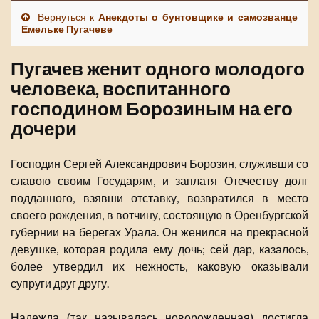
Вернуться к
Анекдоты о бунтовщике и самозванце
Емельке Пугачеве
Пугачев женит одного молодого
человека, воспитанного
господином Борозиным на его
дочери
Господин Сергей Александрович Борозин, служивши со
славою своим Государям, и заплатя Отечеству долг
подданного, взявши отставку, возвратился в место
своего рождения, в вотчину, состоящую в Оренбургской
губернии на берегах Урала. Он женился на прекрасной
девушке, которая родила ему дочь; сей дар, казалось,
более утвердил их нежность, каковую оказывали
супруги друг другу.
Надежда (так называлась новорожденная) достигла