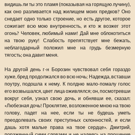
видишь ли ты это пламя (показывая на горящую лучину),
как оно разливается над жилищем моих предков? Оно
снедает одно только строение, но есть другое, которое
сожигает всю мою внутренность, и кто ж возжег этот
огонь? Человек, любимый нами! Дай мне облокотиться
на твою руку! Слабость препятствует мне бежать,
неблагодарный положил мне на грудь безмерную
тягость; она давит меня.
На другой день г-н Борозин чувствовал себя гораздо
хуже, бред продолжался во всю ночь; Надежда, вставши
поутру, подошла к нему. К полдню мало-помалу голос
его возвышался, цвет лица оживлялся; он, посмотревши
вокруг себя, узнал свою дочь, и обнявши ее, сказал:
«Любезная дочь! Проклятие, возложенное мною на твою
голову, падет на нее, если ты не будешь уметь
преодолевать своих преступных склонностей, и если
дашь хотя малые права на твое сердце». Дмитрий,
пораженный сими словами и не надеясь на прощение