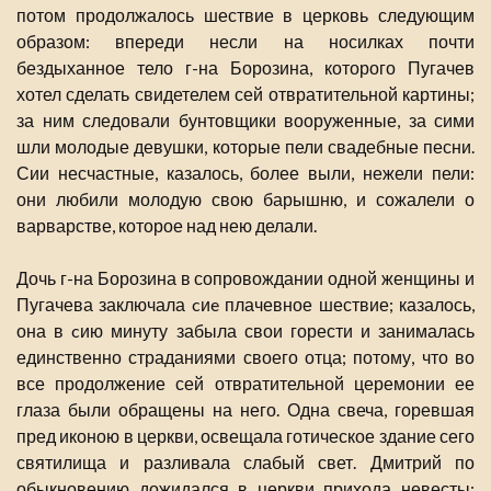
потом продолжалось шествие в церковь следующим
образом: впереди несли на носилках почти
бездыханное тело г-на Борозина, которого Пугачев
хотел сделать свидетелем сей отвратительной картины;
за ним следовали бунтовщики вооруженные, за сими
шли молодые девушки, которые пели свадебные песни.
Сии несчастные, казалось, более выли, нежели пели:
они любили молодую свою барышню, и сожалели о
варварстве, которое над нею делали.
Дочь г-на Борозина в сопровождании одной женщины и
Пугачева заключала cиe плачевное шествие; казалось,
она в cию минуту забыла свои горести и занималась
единственно страданиями своего отца; потому, что во
все продолжение сей отвратительной церемонии ее
глаза были обращены на него. Одна свеча, горевшая
пред иконою в церкви, освещала готическое здание сего
святилища и разливала слабый свет. Дмитрий по
обыкновению дожидался в церкви прихода невесты;