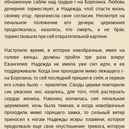
обнаженную саблю над грудью г-на Борозина. Любовь
дочерняя торжествует, и Надежда, чтоб спасти жизнь
своему отцу, произнесла свое согласие. Несмотря на
печальное положение его дочери, церемония
продолжалась; казалось, что смерть, а не брак,
торжествовали при сей отвратительной картине.
Наступило время, в которое новобрачные, имея на
голове венцы, должны пройти три раза вокруг
Евангелия: Надежда не имела уже сил идти, и ее
поддерживали. Когда они проходили мимо лежащего г-
на Борозина, то сей последний пришел в себя, и первое
его слово было — проклятие. Своды церкви повторили
cиe ужасное эхо, казалось, для того, чтоб растерзать
сердце жениха. Наконец кончилась сия печальная
церемония; ночь была темная, и когда новобрачные
проходили мимо горящего замка, то сильный ветер
приносил к ногам Надежды искры пламени, которое
продолжало еще свое опустошение; тревога, которую