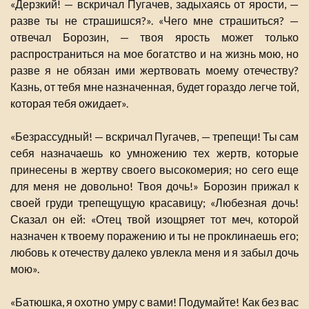
«Дерзкий! — вскричал Пугачев, задыхаясь от ярости, —
разве ты не страшишся?». «Чего мне страшиться? —
отвечал Борозин, — твоя ярость может только
распространиться на мое богатство и на жизнь мою, но
разве я не обязан ими жертвовать моему отечеству?
Казнь, от тебя мне назначенная, будет гораздо легче той,
которая тебя ожидает».
«Безрассудный! — вскричал Пугачев, — трепещи! Ты сам
себя назначаешь ко умножению тех жертв, которые
принесены в жертву своего высокомерия; но сего еще
для меня не довольно! Твоя дочь!» Борозин прижал к
своей груди трепещущую красавицу; «Любезная дочь!
Сказал он ей: «Отец твой изощряет тот меч, которой
назначен к твоему поражению и ты не проклинаешь его;
любовь к отечеству далеко увлекла меня и я забыл дочь
мою».
«Батюшка, я охотно умру с вами! Подумайте! Как без вас