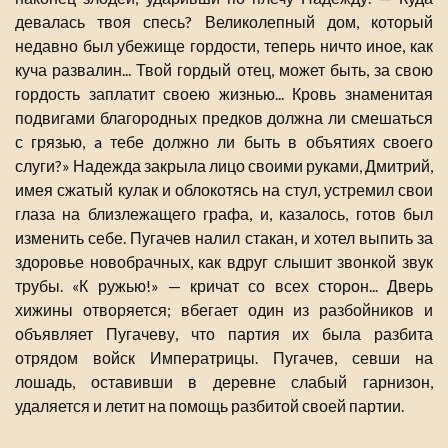
девалась твоя спесь? Великолепный дом, который
недавно был убежище гордости, теперь ничто иное, как
куча развалин... Твой гордый отец, может быть, за свою
гордость заплатит своею жизнью... Кровь знаменитая
подвигами благородных предков должна ли смешаться
с грязью, a тебе должно ли быть в объятиях своего
слуги?» Надежда закрыла лицо своими руками, Дмитрий,
имея сжатый кулак и облокотясь на стул, устремил свои
глаза на близлежащего графа, и, казалось, готов был
изменить себе. Пугачев налил стакан, и хотел выпить за
здоровье новобрачных, как вдруг слышит звонкой звук
трубы. «К ружью!» — кричат со всех сторон... Дверь
хижины отворяется; вбегает один из разбойников и
объявляет Пугачеву, что партия их была разбита
отрядом войск Императрицы. Пугачев, севши на
лошадь, оставивши в деревне слабый гарнизон,
удаляется и летит на помощь разбитой своей партии.