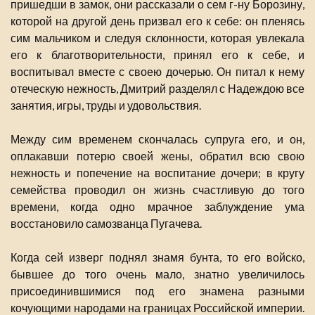
пришедши в замок, они рассказали о сем г-ну Борозину,
которой на другой день призвал его к себе: он пленясь
сим мальчиком и следуя склонности, которая увлекала
его к благотворительности, принял его к себе, и
воспитывал вместе с своею дочерью. Он питал к нему
отеческую нежность, Дмитрий разделял с Надеждою все
занятия, игры, труды и удовольствия.
Между сим временем скончалась супруга его, и он,
оплакавши потерю своей жены, обратил всю свою
нежность и попечение на воспитание дочери; в кругу
семейства проводил он жизнь счастливую до того
времени, когда одно мрачное заблуждение ума
восстановило самозванца Пугачева.
Когда сей изверг поднял знамя бунта, то его войско,
бывшее до того очень мало, знатно увеличилось
присоединившимися под его знамена разными
кочующими народами на границах Российской империи.