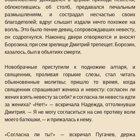
облокотившись об столб, предавался печальным
размышлениям, и сострадал несчастью своих
благодетелей; вдруг слышит издали нечто похожее на
вопль. Это было пение девиц, сопровождавших невесту,
он содрогнулся. Наконец двери отворяются и вносят
Борозина; при сем зрелище Дмитрий трепещет. Борозин,
казалось, был в объятиях смерти.
Новобрачные приступили к подножию алтаря, и
священник, проливая горькие слезы, стал читать
обыкновенные молитвы; пришло то время, когда
священник спрашивает жениха и невесту: согласен ли
жених взять невесту за себя? и согласна ли невеста идти
за жениха? «Нет!» — вскричала Надежда, оттолкнувши
Дмитрия. — Я не могу согласиться на сие противу воли
моего батюшки, — и прижалась к нему.
«Согласна ли ты?» — вскричал Пугачев, держа