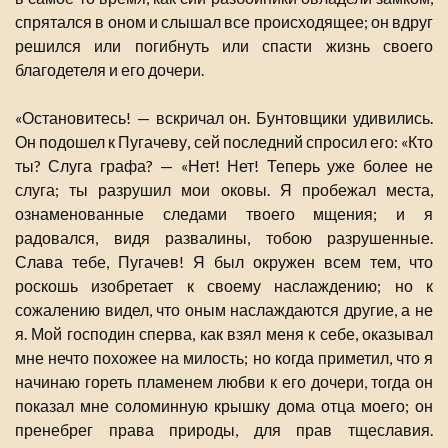
спрятался в оном и слышал все происходящее; он вдруг
решился или погибнуть или спасти жизнь своего
благодетеля и его дочери.
«Остановитесь! — вскричал он. Бунтовщики удивились.
Он подошел к Пугачеву, сей последний спросил его: «Кто
ты? Слуга графа? — «Нет! Нет! Теперь уже более не
слуга; ты разрушил мои оковы. Я пробежал места,
ознаменованные следами твоего мщения; и я
радовался, видя развалины, тобою разрушенные.
Слава тебе, Пугачев! Я был окружен всем тем, что
роскошь изобретает к своему наслаждению; но к
сожалению видел, что оным наслаждаются другие, а не
я. Мой господин сперва, как взял меня к себе, оказывал
мне нечто похожее на милость; но когда приметил, что я
начинаю гореть пламенем любви к его дочери, тогда он
показал мне соломинную крышку дома отца моего; он
пренебрег права природы, для прав тщеславия.