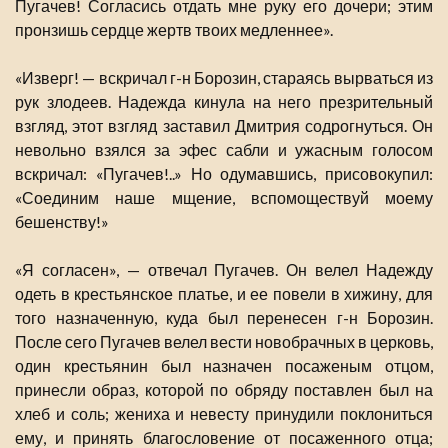
Пугачев! Согласись отдать мне руку его дочери; этим
пронзишь сердце жертв твоих медленнее».
«Изверг! — вскричал г-н Борозин, стараясь вырваться из
рук злодеев. Надежда кинула на него презрительный
взгляд, этот взгляд заставил Дмитрия содрогнуться. Он
невольно взялся за эфес сабли и ужасным голосом
вскричал: «Пугачев!..» Но одумавшись, присовокупил:
«Соединим наше мщение, вспомоществуй моему
бешенству!»
«Я согласен», — отвечал Пугачев. Он велел Надежду
одеть в крестьянское платье, и ее повели в хижину, для
того назначенную, куда был перенесен г-н Борозин.
После сего Пугачев велел вести новобрачных в церковь,
один крестьянин был назначен посаженым отцом,
принесли образ, которой по обряду поставлен был на
хлеб и соль; жениха и невесту принудили поклониться
ему, и принять благословение от посаженного отца;