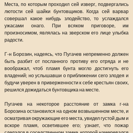
Места, по которым проходил сей изверг, подвергались
лютости сей шайки бунтовщиков. Когда сей варвар
совершал какое нибудь злодейство, то услаждался
ужасами онаго. При всяком приговоре, им
произносимом, являлась на зверском его лице улыбка
радости.
Г-н Борозин, надеясь, что Пугачев непременно должен
быть разбит от посланного противу его отряда и не
воображал, чтоб пламя бунта могло достигнуть его
владений; но услышавши о приближении сего злодея и
будучи уверен в приверженности к себе крестьян своих,
решился дожидаться бунтовщика на месте.
Пугачев на некоторое расстояние от замка г-на
Борозина остановился на одном возвышенном месте, и
осматривая окружающие его места, увидел густой дым и
вскоре пламя, осветившее его; узнает, что пожар
сделался в соседственном замке, которой намеревался