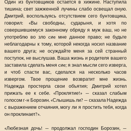
Один из бунтовщиков остается в хижине. Наступила
тишина; свет зажженной лучины слабо освещал оную.
Дмитрий, воспользуясь отсутствием сего бунтовщика,
говорил: «Вы свободны, сударыня, и хотя по
совершившемуся законному обряду я муж ваш, но не
употреблю во зло cиe мне данное право; не будьте
неблагодарны к тому, которой некогда носил название
вашего друга; не осуждайте меня за сей странный
поступок, не выслушав. Ваша жизнь и родителя вашего
заставила сделать меня cиe; я знал мысли сего изверга,
и чтоб спасти вас, сделался на несколько часов
извергом. Твое прощение возвратит мне жизнь.
Надежда простерла свои объятия; Дмитрий хотел
прижать ее к себе. «Проклятие!» — сказал слабым
голосом г-н Борозин. «Слышишь ли? — сказала Надежда
с выражением отчаяния, могу ли я простить тебя, когда
он проклинает?».
«Любезная дочь! — продолжал господин Борозин, —