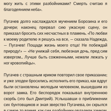
могу жить с этими разбойниками? Смерть считаю я
благодеянием неба».
Пугачев долго наслаждался мучением Борозина и его
дочери; наконец прервал сию ужасную сцену, он
приказал бросить сих несчастных в пламень. «По любви
к моему родителю я решусь на все, — сказала Надежда,
— Пугачев! Пощади жизнь моего отца! Не побеждай
природу!» — «Не унижай себя, любезная дочь, пред сим
извергом... Лучше быть сожженными, нежели лежать у
ног кровопийцы».
Пугачев с страшным криком повторил свое приказаниe;
и уже злодеи бросились исполнить его приказ, как вдруг
были остановлены молодым человеком, вышедшим из
ворот замка. Его беспорядок показывал внутреннюю
скорбь (это был Дмитрий). Услышавши о приближении
сих бунтовщиков и зная зверство Пугачева, он скрылся
в самое то время, как сии разбойники овладели замком,