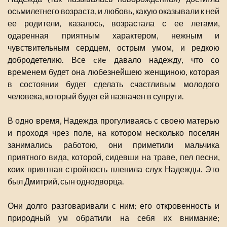
осьмилетнего возраста, и любовь, какую оказывали к ней
ее родители, казалось, возрастала с ее летами,
одаренная приятным характером, нежным и
чувствительным сердцем, острым умом, и редкою
добродетелию. Все cиe давало надежду, что со
временем будет она любезнейшею женщиною, которая
в состоянии будет сделать счастливым молодого
человека, который будет ей назначен в супруги.
В одно время, Надежда прогуливаясь с своею матерью
и проходя чрез поле, на котором несколько поселян
занимались работою, они приметили мальчика
приятного вида, которой, сидевши на траве, пел песни,
коих приятная стройность пленила слух Надежды. Это
был Дмитрий, сын однодворца.
Они долго разговаривали с ним; его откровенность и
природный ум обратили на себя их внимание;