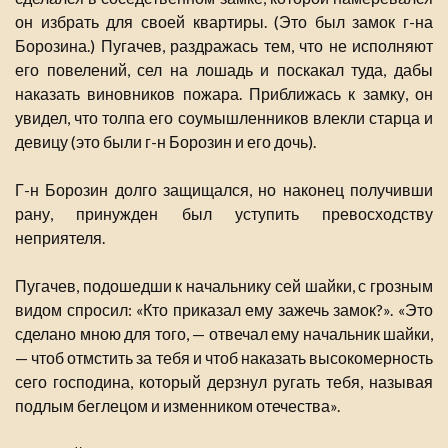
он избрать для своей квартиры. (Это был замок г-на
Борозина.) Пугачев, раздражась тем, что не исполняют
его повелений, сел на лошадь и поскакал туда, дабы
наказать виновников пожара. Приближась к замку, он
увидел, что толпа его соумышленников влекли старца и
девицу (это были г-н Борозин и его дочь).
Г-н Борозин долго защищался, но наконец получивши
рану, принужден был уступить превосходству
неприятеля.
Пугачев, подошедши к начальнику сей шайки, с грозным
видом спросил: «Кто приказал ему зажечь замок?». «Это
сделано мною для того, — отвечал ему начальник шайки,
— чтоб отмстить за тебя и чтоб наказать высокомерность
сего господина, который дерзнул ругать тебя, называя
подлым беглецом и изменником отечества».