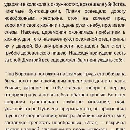
ударяли в колокола в окружностях, возвещала убийства,
чинимые бунтовщиками. Пламя освещало дорогу
новобрачным; крестьяне, стоя на коленях пред
воротами своих хижин и подняв руки к небу, проливали
слезы. Наконец церемония окончилась прибытием в
хижину, для того назначенную, посаженой отец принял
их у дверей. Во внутренности поставлен был стол с
грубою деревенскою пищею, Надежду принудили сесть
за оной; Дмитрий все еще должен был принуждать себя.
Г-на Борозина положили на скамью, грудь его обвязана
была полотном, служившим перевязкою для его раны.
Усилие, каковое он себе сделал, говоря в церкви,
отворило рану, и он весь был обагрен кровью. Во всем
собрании царствовало глубокое молчание, один
ужасной голос Пугачева прерывал его, он произносил
гнусные сквернословия; дико-разбойнический его смех,
заставлял трепетать новобрачных. «Итак, — вскричал
наконец злодей, ударивши по плечу Надежду. — Куда