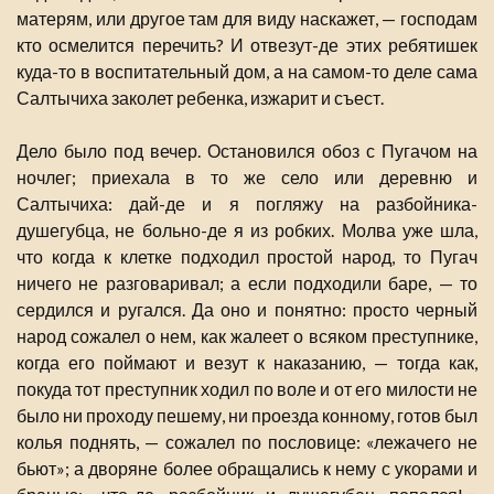
матерям, или другое там для виду наскажет, — господам
кто осмелится перечить? И отвезут-де этих ребятишек
куда-то в воспитательный дом, а на самом-то деле сама
Салтычиха заколет ребенка, изжарит и съест.
Дело было под вечер. Остановился обоз с Пугачом на
ночлег; приехала в то же село или деревню и
Салтычиха: дай-де и я погляжу на разбойника-
душегубца, не больно-де я из робких. Молва уже шла,
что когда к клетке подходил простой народ, то Пугач
ничего не разговаривал; а если подходили баре, — то
сердился и ругался. Да оно и понятно: просто черный
народ сожалел о нем, как жалеет о всяком преступнике,
когда его поймают и везут к наказанию, — тогда как,
покуда тот преступник ходил по воле и от его милости не
было ни проходу пешему, ни проезда конному, готов был
колья поднять, — сожалел по пословице: «лежачего не
бьют»; а дворяне более обращались к нему с укорами и