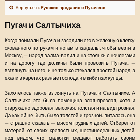
Вернуться к
Русские предания о Пугачеве
Пугач и Салтычиха
Когда поймали Пугача и засадили его в железную клетку,
скованного по рукам и ногам в кандалы, чтобы везти в
Москву, — народ валма-валил и на стоянки с ночлегами
и на дорогу, где должны были провозить Пугача, —
взглянуть на него; и не только стекался простой народ, а
ехали в каретах разные господа и в кибитках купцы.
Захотелось также взглянуть на Пугача и Салтычихе. А
Салтычиха эта была помещица злая-презлая, хотя и
старуха, но здоровая, высокая, толстая и на вид грозная.
Да как ей не быть было толстой и грозной: питалась она
— страшно сказать — мясом грудных детей. Отберет от
матерей, от своих крепостных, шестинедельных детей,
под видом, что малютки мешают работать своим