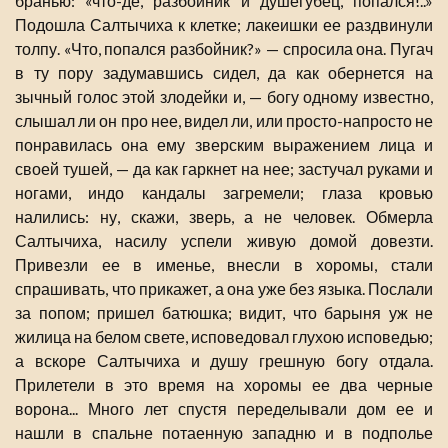
бранью: «что-де, разбойник и душегубец, попался!..»
Подошла Салтычиха к клетке; лакеишки ее раздвинули
толпу. «Что, попался разбойник?» — спросила она. Пугач
в ту пору задумавшись сидел, да как обернется на
зычный голос этой злодейки и, — богу одному известно,
слышал ли он про нее, видел ли, или просто-напросто не
понравилась она ему зверским выражением лица и
своей тушей, — да как гаркнет на нее; застучал руками и
ногами, индо кандалы загремели; глаза кровью
налились: ну, скажи, зверь, а не человек. Обмерла
Салтычиха, насилу успели живую домой довезти.
Привезли ее в именье, внесли в хоромы, стали
спрашивать, что прикажет, а она уже без языка. Послали
за попом; пришел батюшка; видит, что барыня уж не
жилица на белом свете, исповедовал глухою исповедью;
а вскоре Салтычиха и душу грешную богу отдала.
Прилетели в это время на хоромы ее два черные
ворона... Много лет спустя переделывали дом ее и
нашли в спальне потаенную западню и в подполье