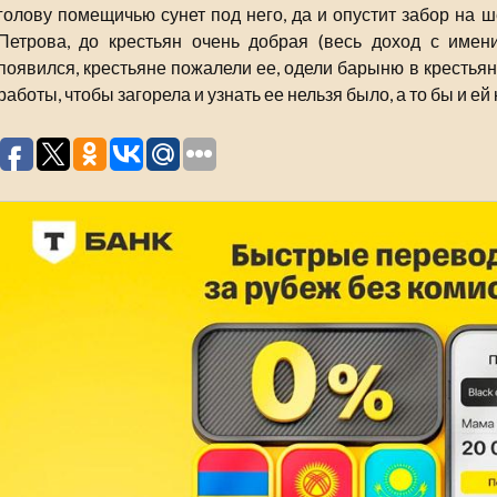
голову помещичью сунет под него, да и опустит забор на 
Петрова, до крестьян очень добрая (весь доход с имени
появился, крестьяне пожалели ее, одели барыню в крестьян
работы, чтобы загорела и узнать ее нельзя было, а то бы и ей