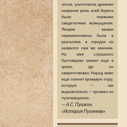
эпохе, уничтожила древнее
название реки, коей берега
были первыми
свидетелями возмущения.
Яицкие казаки
переименованы были в
уральские, а городок их
назвался сим же именем.
Но имя страшного
бунтовщика гремит еще в
краях, где он
свирепствовал. Народ живо
еще помнит кровавую пору,
которую — так
выразительно — прозвал он
пугачевщиною.
—
А.С. Пушкин,
«История Пугачева»