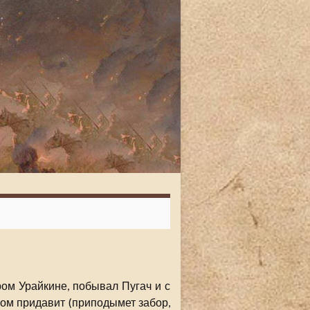
ром Урайкине, побывал Пугач и с
ром придавит (приподымет забор,