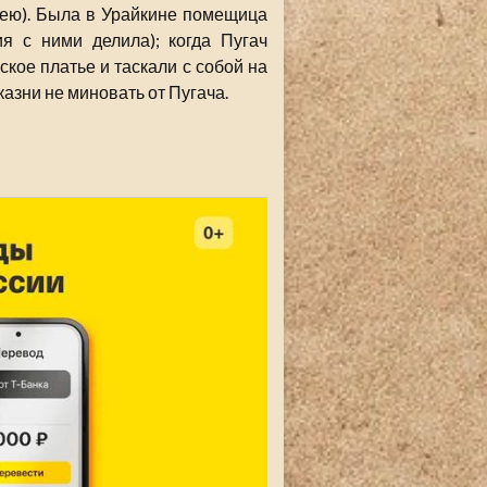
шею). Была в Урайкине помещица
я с ними делила); когда Пугач
ское платье и таскали с собой на
 казни не миновать от Пугача.