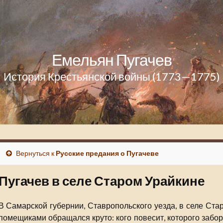
Емельян Пугачев
История Крестьянской войны (1773—1775)
Вернуться к
Русские предания о Пугачеве
Пугачев в селе Старом Урайкине
В Самарской губернии, Ставропольского уезда, в селе Ста
помещиками обращался круто: кого повесит, которого забо