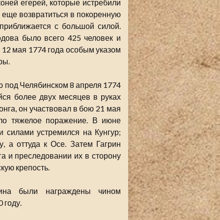
оней егерей, которые истребили
он еще возвратиться в покоренную
 приближается с большой силой.
одова было всего 425 человек и
н 12 мая 1774 года особым указом
ры.
ю под Челябинском 8 апреля 1774
ийся более двух месяцев в руках
онга, он участвовал в бою 21 мая
ело тяжелое поражение. В июне
и силами устремился на Кунгур;
, а оттуда к Осе. Затем Гагрин
а и преследовании их в сторону
кую крепость.
грина были награждены чином
 году.