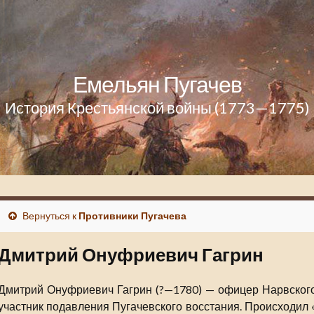
Емельян Пугачев
История Крестьянской войны (1773—1775)
Вернуться к
Противники Пугачева
Дмитрий Онуфриевич Гагрин
Дмитрий Онуфриевич Гагрин (?—1780) — офицер Нарвского 
участник подавления Пугачевского восстания. Происходил «