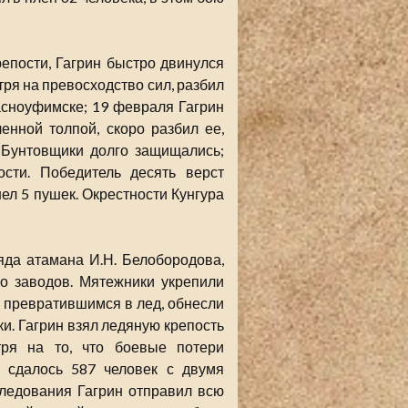
епости, Гагрин быстро двинулся
тря на превосходство сил, разбил
асноуфимске; 19 февраля Гагрин
енной толпой, скоро разбил ее,
. Бунтовщики долго защищались;
сти. Победитель десять верст
шел 5 пушек. Окрестности Кунгура
яда атамана И.Н. Белобородова,
го заводов. Мятежники укрепили
 превратившимся в лед, обнесли
ки. Гагрин взял ледяную крепость
ря на то, что боевые потери
» сдалось 587 человек с двумя
следования Гагрин отправил всю