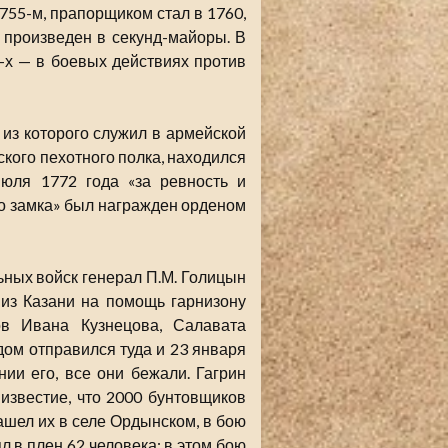
1755-м, прапорщиком стал в 1760,
 произведен в секунд-майоры. В
-х — в боевых действиях против
 из которого служил в армейской
вского пехотного полка, находился
юля 1772 года «за ревность и
го замка» был награжден орденом
ных войск генерал П.М. Голицын
из Казани на помощь гарнизону
ов Ивана Кузнецова, Салавата
ом отправился туда и 23 января
ии его, все они бежали. Гагрин
 известие, что 2000 бунтовщиков
нашел их в селе Ордынском, в бою
л в плен 62 человека; в этом бою