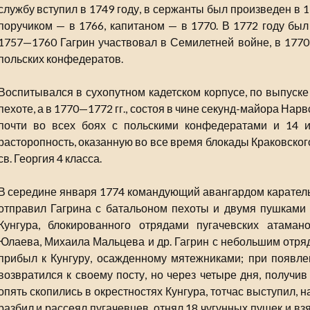
службу вступил в 1749 году, в сержанты был произведен в 
поручиком — в 1766, капитаном — в 1770. В 1772 году был
1757—1760 Гагрин участвовал в Семилетней войне, в 1770
польских конфедератов.
Воспитывался в сухопутном кадетском корпусе, по выпуске
пехоте, а в 1770—1772 гг., состоя в чине секунд-майора Нар
почти во всех боях с польскими конфедератами и 14 и
расторопность, оказанную во все время блокады Краковско
св. Георгия 4 класса.
В середине января 1774 командующий авангардом каратель
отправил Гагрина с батальоном пехоты и двумя пушками 
Кунгура, блокированного отрядами пугачевских атаман
Юлаева, Михаила Мальцева и др. Гагрин с небольшим отряд
прибыл к Кунгуру, осажденному мятежниками; при появлен
возвратился к своему посту, но через четыре дня, получив
опять скопились в окрестностях Кунгура, тотчас выступил, 
разбил и рассеял пугачевцев, отнял 18 чугунных пушек и взя