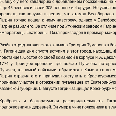
бывшую у него кавалерию с добавлением посаженных на к
еще 45 человек и взяли 308 пленных и 4 орудия. Не успел 
крепость, как получил известие, что атаман Белобородов
Гагрин тотчас пошел к нему навстречу, однако у Белобор
Гагрин разбил его. За отличие под Уткинским заводом Гагри
императрицы Екатерины II был произведен в премьер-майо
Разбив отряд пугачевского атамана Григория Туманова в бо
г., Гагрин два дня спустя вступил в этот город, находивш
повстанцев. Состоя со своей командой в корпусе И.А. Декол
1774 у Троицкой крепости, где войско Пугачева потерп
Пугачев, теснимый войсками, обратился к Каме и со всем
Гагрин отразил его и принудил отступить к Красноуфимску
принимал участие в отражении пугачевцев от Екатеринбург
Казанской губернии. В августе Гагрин защищал Красноуфимс
Храбрость и благоразумная распорядительность Га
подполковника и деревней. Он умер в чине полковника в 1780