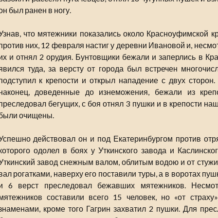
он был ранен в ногу.
Узнав, что мятежники показались около Красноуфимской кр
против них, 12 февраля настиг у деревни Ивановой и, несмо
их и отнял 2 орудия. Бунтовщики бежали и заперлись в Кр
явился туда, за версту от города был встречен многочисл
подступил к крепости и открыл нападение с двух сторон
наконец, доведенные до изнеможения, бежали из крепо
преследовал бегущих, с боя отнял 3 пушки и в крепости на
были очищены.
Успешно действовал он и под Екатеринбургом против отр
которого одолел в боях у Уткинского завода и Каслинско
Уткинский завод снежным валом, облитым водою и от стужи
вал рогатками, наверху его поставили туры, а в воротах пуш
и 6 верст преследовал бежавших мятежников. Несмот
мятежников составили всего 15 человек, но «от страху
знаменами, кроме того Гагрин захватил 2 пушки. Для пре