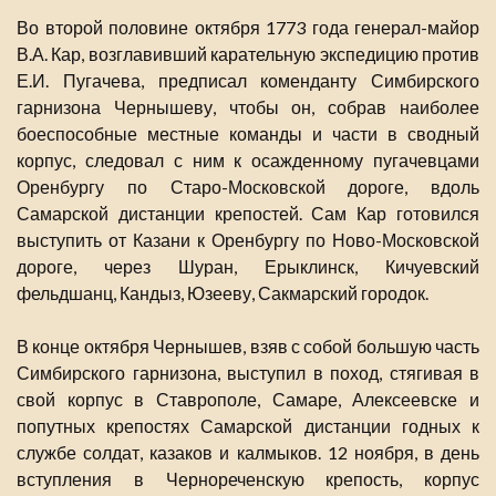
Во второй половине октября 1773 года генерал-майор
В.А. Кар, возглавивший карательную экспедицию против
Е.И. Пугачева, предписал коменданту Симбирского
гарнизона Чернышеву, чтобы он, собрав наиболее
боеспособные местные команды и части в сводный
корпус, следовал с ним к осажденному пугачевцами
Оренбургу по Старо-Московской дороге, вдоль
Самарской дистанции крепостей. Сам Кар готовился
выступить от Казани к Оренбургу по Ново-Московской
дороге, через Шуран, Ерыклинск, Кичуевский
фельдшанц, Кандыз, Юзееву, Сакмарский городок.
В конце октября Чернышев, взяв с собой большую часть
Симбирского гарнизона, выступил в поход, стягивая в
свой корпус в Ставрополе, Самаре, Алексеевске и
попутных крепостях Самарской дистанции годных к
службе солдат, казаков и калмыков. 12 ноября, в день
вступления в Чернореченскую крепость, корпус