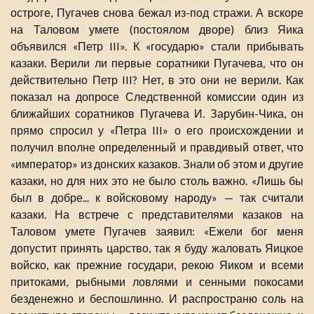
остроге, Пугачев снова бежал из-под стражи. А вскоре
на Таловом умете (постоялом дворе) близ Яика
объявился «Петр III». К «государю» стали прибывать
казаки. Верили ли первые соратники Пугачева, что он
действительно Петр III? Нет, в это они не верили. Как
показал на допросе Следственной комиссии один из
ближайших соратников Пугачева И. Зарубин-Чика, он
прямо спросил у «Петра III» о его происхождении и
получил вполне определенный и правдивый ответ, что
«император» из донских казаков. Знали об этом и другие
казаки, но для них это не было столь важно. «Лишь бы
был в добре... к войсковому народу» — так считали
казаки. На встрече с представителями казаков на
Таловом умете Пугачев заявил: «Ежели бог меня
допустит принять царство, так я буду жаловать Яицкое
войско, как прежние государи, рекою Яиком и всеми
притоками, рыбными ловлями и сенными покосами
безденежно и беспошлинно. И распространю соль на