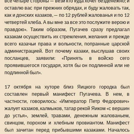
все четыре стороны — вези кто куда хочет безденежно; и
оставлю вас при прежних обрядах, и буду жаловать так,
как и донских казаков, — по 12 рублей жалованья и по 12
четвертей хлеба. А вы мне за все это послужите верою и
правдою». Таким образом, Пугачев сразу предлагал
казакам осуществить их стремления, желания и прежде
всего казачьи права и вольности, попранные царской
администрацией. Вот почему казаки, выслушав своих
посланцев, заявили: «Принять в войско сего
проявившегося государя, хотя бы он подлинной или не
подлинной был».
17 октября на хуторе близ Яицкого городка был
составлен первый манифест Пугачева. В нем, в
частности, говорилось: «Император Петр Федорович»
жалует казаков, калмыков, татар рекой Яиком «с вершин
до устья», землей, травами, денежным жалованьем,
свинцом, порохом и хлебным провиантом. Манифест
был зачитан перед прибывшими казаками. Началось