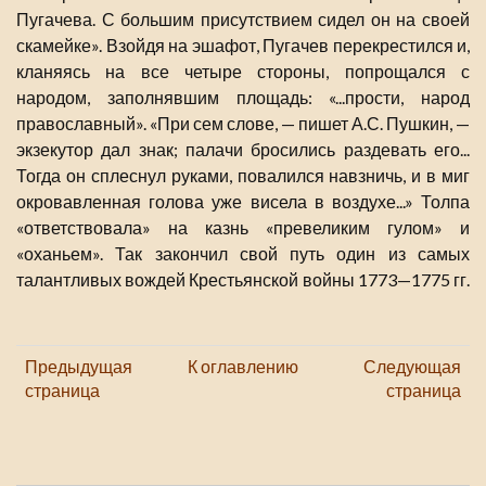
Пугачева. С большим присутствием сидел он на своей
скамейке». Взойдя на эшафот, Пугачев перекрестился и,
кланяясь на все четыре стороны, попрощался с
народом, заполнявшим площадь: «...прости, народ
православный». «При сем слове, — пишет А.С. Пушкин, —
экзекутор дал знак; палачи бросились раздевать его...
Тогда он сплеснул руками, повалился навзничь, и в миг
окровавленная голова уже висела в воздухе...» Толпа
«ответствовала» на казнь «превеликим гулом» и
«оханьем». Так закончил свой путь один из самых
талантливых вождей Крестьянской войны 1773—1775 гг.
Предыдущая
К оглавлению
Следующая
страница
страница