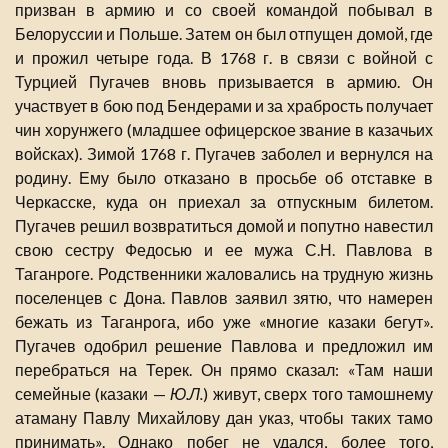
призван в армию и со своей командой побывал в
Белоруссии и Польше. Затем он был отпущен домой, где
и прожил четыре года. В 1768 г. в связи с войной с
Турцией Пугачев вновь призывается в армию. Он
участвует в бою под Бендерами и за храбрость получает
чин хорунжего (младшее офицерское звание в казачьих
войсках). Зимой 1768 г. Пугачев заболел и вернулся на
родину. Ему было отказано в просьбе об отставке в
Черкасске, куда он приехал за отпускным билетом.
Пугачев решил возвратиться домой и попутно навестил
свою сестру Федосью и ее мужа С.Н. Павлова в
Таганроге. Родственники жаловались на трудную жизнь
поселенцев с Дона. Павлов заявил зятю, что намерен
бежать из Таганрога, ибо уже «многие казаки бегут».
Пугачев одобрил решение Павлова и предложил им
перебраться на Терек. Он прямо сказал: «Там наши
семейные (казаки —
Ю.Л.
) живут, сверх того тамошнему
атаману Павлу Михайлову дан указ, чтобы таких тамо
принимать». Однако побег не удался, более того,