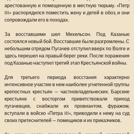
арестованную и помещенную в местную тюрьму. «Петр
III» распорядился поместить жену и детей в обоз, и они
сопровождали его в походах.
За восставшими шел Михельсон. Под Казанью
состоялся новый бой. Восставшие были разгромлены. С
небольшим отрядом Пугачев отступил вверх по Волге и
здесь перешел на правый берег реки. После поражения
под Казанью наступил третий этап Крестьянской войны.
Для третьего периода восстания характерно
интенсивное участие в нем наиболее угнетенной группы
крепостных крестьян — частновладельческих. Барские
крестьяне с восторгом приветствовали приход
пугачевцев, снабжали их провиантом, фуражом,
вступали в войско «Петра III», приводили к нему на суд
своих притеснителей — помещиков и их приказчиков.