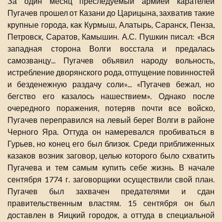
За один месяц преследуемый армией карателей
Пугачев прошел от Казани до Царицына, захватив такие
крупные города, как Курмыш, Алатырь, Саранск, Пенза,
Петровск, Саратов, Камышин. А.С. Пушкин писал: «Вся
западная сторона Волги восстала и предалась
самозванцу... Пугачев объявил народу вольность,
истребление дворянского рода, отпущение повинностей
и безденежную раздачу соли»... «Пугачев бежал, но
бегство его казалось нашествием». Однако после
очередного поражения, потеряв почти все войско,
Пугачев переправился на левый берег Волги в районе
Черного Яра. Оттуда он намеревался пробиваться в
Гурьев, но конец его был близок. Среди приближенных
казаков возник заговор, целью которого было схватить
Пугачева и тем самым купить себе жизнь. В начале
сентября 1774 г. заговорщики осуществили свой план.
Пугачев был захвачен предателями и сдан
правительственным властям. 15 сентября он был
доставлен в Яицкий городок, а оттуда в специальной