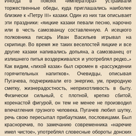
Иногда в покоях «императора» устраивали
торжественные обеды, куда приглашались наиболее
близкие к «Петру III» казаки. Один из них так описывает
эти праздники: «яицкие казаки певали песню, нарочно
или в честь самозванцу составленную. А исецкого
полковника писарь Иван Васильев игрывал на
скрипице. Во время же таких веселостей яицкие и все
другие казаки напивались допьяна, а самозванец от
излишнего питья воздерживался и употреблял редко...»
Как видим, «лихой казак» был скромен в «рассуждении
горячительных напитков». Очевидцы, описывая
Пугачева, подчеркивали его энергию, ум, природную
сметку, жизнерадостность, неприхотливость в быту.
Физически сильный, с плотной, крепко сбитой,
коренастой фигурой, он тем не менее не производил
впечатления грузного человека. Пугачев любил шутку,
речь свою пересыпал прибаутками, пословицами. Был
красноречив, по замечанию современника «наречие
имел чистое», употреблял словесные обороты донских