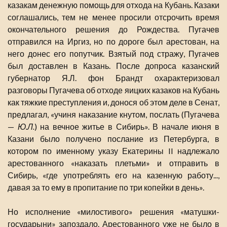
казакам денежную помощь для отхода на Кубань. Казаки
соглашались, тем не менее просили отсрочить время
окончательного решения до Рождества. Пугачев
отправился на Иргиз, но по дороге был арестован, на
него донес его попутчик. Взятый под стражу, Пугачев
был доставлен в Казань. После допроса казанский
губернатор Я.Л. фон Брандт охарактеризовал
разговоры Пугачева об отходе яицких казаков на Кубань
как тяжкие преступления и, донося об этом деле в Сенат,
предлагал, «учиня наказание кнутом, послать (Пугачева
—
Ю.Л.
) на вечное житье в Сибирь». В начале июня в
Казани было получено послание из Петербурга, в
котором по именному указу Екатерины II надлежало
арестованного «наказать плетьми» и отправить в
Сибирь, «где употреблять его на казенную работу...,
давая за то ему в пропитание по три копейки в день».
Но исполнение «милостивого» решения «матушки-
государыни» запоздало. Арестованного уже не было в