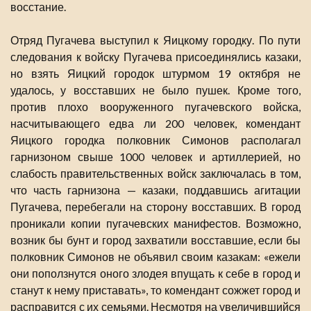
восстание.
Отряд Пугачева выступил к Яицкому городку. По пути
следования к войску Пугачева присоединялись казаки,
но взять Яицкий городок штурмом 19 октября не
удалось, у восставших не было пушек. Кроме того,
против плохо вооруженного пугачевского войска,
насчитывающего едва ли 200 человек, комендант
Яицкого городка полковник Симонов располагал
гарнизоном свыше 1000 человек и артиллерией, но
слабость правительственных войск заключалась в том,
что часть гарнизона — казаки, поддавшись агитации
Пугачева, перебегали на сторону восставших. В город
проникали копии пугачевских манифестов. Возможно,
возник бы бунт и город захватили восставшие, если бы
полковник Симонов не объявил своим казакам: «ежели
они поползнутся оного злодея впущать к себе в город и
станут к нему приставать», то комендант сожжет город и
расправится с их семьями. Несмотря на увеличившийся