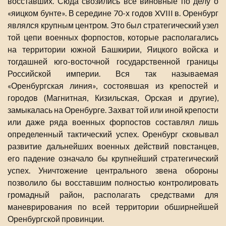
восставших. Сюда свозились все виновные по делу о
«яицком бунте». В середине 70-х годов XVIII в. Оренбург
являлся крупным центром. Это был стратегический узел
той цепи военных форпостов, которые располагались
на территории южной Башкирии, Яицкого войска и
тогдашней юго-восточной государственной границы
Российской империи. Вся так называемая
«Оренбургская линия», состоявшая из крепостей и
городов (Магнитная, Кизильская, Орская и другие),
замыкалась на Оренбурге. Захват той или иной крепости
или даже ряда военных форпостов составлял лишь
определенный тактический успех. Оренбург сковывал
развитие дальнейших военных действий повстанцев,
его падение означало бы крупнейший стратегический
успех. Уничтожение центрального звена обороны
позволило бы восставшим полностью контролировать
громадный район, располагать средствами для
маневрирования по всей территории обширнейшей
Оренбургской провинции.