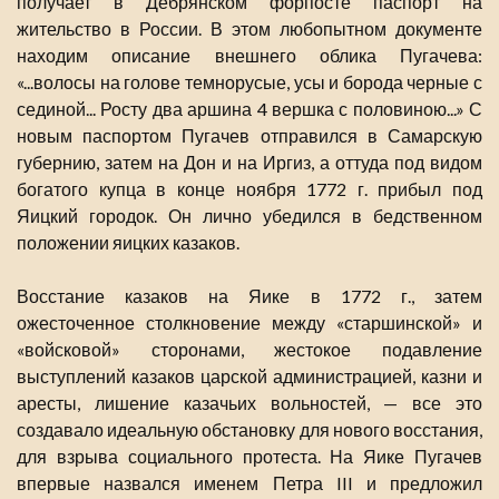
получает в Дебрянском форпосте паспорт на
жительство в России. В этом любопытном документе
находим описание внешнего облика Пугачева:
«...волосы на голове темнорусые, усы и борода черные с
сединой... Росту два аршина 4 вершка с половиною...» С
новым паспортом Пугачев отправился в Самарскую
губернию, затем на Дон и на Иргиз, а оттуда под видом
богатого купца в конце ноября 1772 г. прибыл под
Яицкий городок. Он лично убедился в бедственном
положении яицких казаков.
Восстание казаков на Яике в 1772 г., затем
ожесточенное столкновение между «старшинской» и
«войсковой» сторонами, жестокое подавление
выступлений казаков царской администрацией, казни и
аресты, лишение казачьих вольностей, — все это
создавало идеальную обстановку для нового восстания,
для взрыва социального протеста. На Яике Пугачев
впервые назвался именем Петра III и предложил