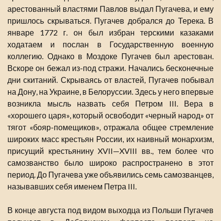
арестованный властями Павлов выдал Пугачева, и ему
пришлось скрываться. Пугачев добрался до Терека. В
январе 1772 г. он был избран терскими казаками
ходатаем и послан в Государственную военную
коллегию. Однако в Моздоке Пугачев был арестован.
Вскоре он бежал из-под стражи. Начались бесконечные
дни скитаний. Скрываясь от властей, Пугачев побывал
на Дону, на Украине, в Белоруссии. Здесь у него впервые
возникла мысль назвать себя Петром III. Вера в
«хорошего царя», который освободит «черный народ» от
тягот «бояр-помещиков», отражала общее стремление
широких масс крестьян России, их наивный монархизм,
присущий крестьянину XVII—XVIII вв., тем более что
самозванство было широко распространено в этот
период. До Пугачева уже объявились семь самозванцев,
называвших себя именем Петра III.
В конце августа под видом выходца из Польши Пугачев