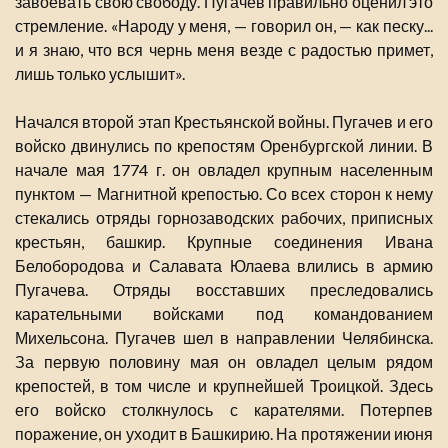
завоевать свою свободу. Пугачев правильно оценил это
стремление. «Народу у меня, — говорил он, — как песку...
и я знаю, что вся чернь меня везде с радостью примет,
лишь только услышит».
Начался второй этап Крестьянской войны. Пугачев и его
войско двинулись по крепостям Оренбургской линии. В
начале мая 1774 г. он овладел крупным населенным
пунктом — Магнитной крепостью. Со всех сторон к нему
стекались отряды горнозаводских рабочих, приписных
крестьян, башкир. Крупные соединения Ивана
Белобородова и Салавата Юлаева влились в армию
Пугачева. Отряды восставших преследовались
карательными войсками под командованием
Михельсона. Пугачев шел в направлении Челябинска.
За первую половину мая он овладел целым рядом
крепостей, в том числе и крупнейшей Троицкой. Здесь
его войско столкнулось с карателями. Потерпев
поражение, он уходит в Башкирию. На протяжении июня