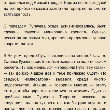
отправился под Яицкий городок. Еще за несколько дней
до его прибытия казаки захватили город, но не смогли
взять крепость.
С приездом Пугачева осада активизировалась, были
сделаны подкопы, минирована крепость. Однако,
несмотря на взрыв мин, крепость продолжала упорно
сопротивляться.
В Яицком городке Пугачев женился на местной казачке
Устинье Кузнецовой. Брак был основан на политическом
расчете. «Ты как женишься, — говорили Пугачеву казаки,
— так войско яицкое все к тебе прилежно будет». Но
свадьба «императора» вызвала среди многих
недовольство. «Как-де, — говорили многие, — этому
статца, чтобы царь мог жениться на казачке». Один из
приближенных Пугачева Творогов показал на
следствии: «народ тут весь так как бы руки опустил и
роптал: для чего он, не окончив своего дела, то есть не