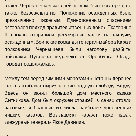
атаки. Через несколько дней штурм был повторен, но
также безрезультатно. Положение осажденных было
чрезвычайно тяжелым. Единственным спасением
оставался подход правительственных войск. Екатерина
II срочно отправила регулярные части на выручку
осажденным. Воинские команды генерал-майора Кара и
полковника Чернышева были наголову разбиты
войсками Пугачева недалеко от Оренбурга. Осада
города продолжалась.
Между тем перед зимними морозами «Петр III» перенес
свою «штаб-квартиру» в пригородную слободу Берду.
Здесь он занял большой дом местного казака
Ситникова. Дом был окружен стражей, в сенях стояли
часовые, выбранные из числа наиболее доверенных
яицких казаков. Возглавлял караул тоже казак,
«дежурный генерал» Яков Давилин.