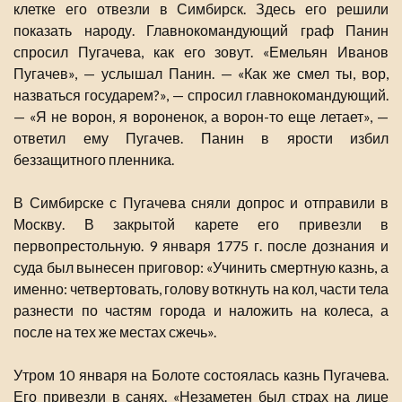
клетке его отвезли в Симбирск. Здесь его решили
показать народу. Главнокомандующий граф Панин
спросил Пугачева, как его зовут. «Емельян Иванов
Пугачев», — услышал Панин. — «Как же смел ты, вор,
назваться государем?», — спросил главнокомандующий.
— «Я не ворон, я вороненок, а ворон-то еще летает», —
ответил ему Пугачев. Панин в ярости избил
беззащитного пленника.
В Симбирске с Пугачева сняли допрос и отправили в
Москву. В закрытой карете его привезли в
первопрестольную. 9 января 1775 г. после дознания и
суда был вынесен приговор: «Учинить смертную казнь, а
именно: четвертовать, голову воткнуть на кол, части тела
разнести по частям города и наложить на колеса, а
после на тех же местах сжечь».
Утром 10 января на Болоте состоялась казнь Пугачева.
Его привезли в санях. «Незаметен был страх на лице