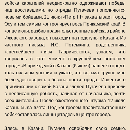
войска карателей неоднократно одерживают победы
над восставшими, но отряды Пугачева пополняются
новыми бойцами, 21 июня «Петр III» захватывает город
Осу и тем самым контролирует весь Прикамский край. В
конце июня, разбив правительственные войска в районе
Ижевского завода, он выходит на подступы к Казани. Из
частного письма И.С. Потемкина, родственника
«светлейшего князя Таврического», узнаем, что
творилось в этот момент в крупнейшем волжском
городе: «В приезд мой в Казань (8 июля) нашел я город в
толь сильном унынии и ужасе, что весьма трудно мне
было удостоверить о безопасности города... Известия о
приближении к самой Казани злодея Пугачева привели
в неописанную робость, начиная от начальника, почти
всех жителей...» После ожесточенного штурма 12 июля
Казань была взята. Под контролем правительственных
войск оставалась лишь цитадель в центре города.
Здесь, в Казани, Пугачев освободил свою семью,