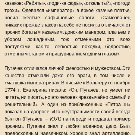
казаков: «Ребяты», «поди-ка сюды», «откель ты?», «погоди
трохи». Одевался «император» в яркое казачье платье,
носил желтые сафьяновые сапоги. «Самозванец
никаких прежде знаков на себе не носил, а отличался от
прочих богатым казачьим, донским манером, платьем и
убором лошадиным, тож отменными ото всех
поступками, как-то: легкостью походки, бодростию,
отменным станом и прищуриванием одним глазом».
Пугачев отличался личной смелостью и мужеством. Эти
качества отмечали даже его враги, в том числе и
«матушка императрица». В письме к Вольтеру от ноября
1774 г. Екатерина писала: «Он, Пугачев, не умеет ни
читать, ни писать, но это человек чрезвычайно смелый и
решительный». А один из приближенных «Петра III»
показал на допросе: «По неустрашимости своей всегда
был он (Пугачев —
Ю.Л.
) на переди и подавал пример
прочим». Пугачев знал и любил военное, дело. Был.
превосходным наездником, хорошо знал артиллерию,