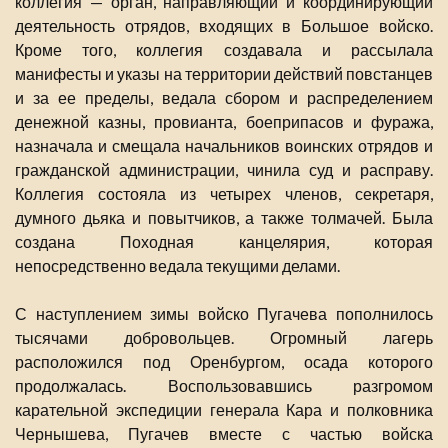
коллегия — орган, направляющий и координирующий
деятельность отрядов, входящих в Большое войско.
Кроме того, коллегия создавала и рассылала
манифесты и указы на территории действий повстанцев
и за ее пределы, ведала сбором и распределением
денежной казны, провианта, боеприпасов и фуража,
назначала и смещала начальников воинских отрядов и
гражданской администрации, чинила суд и расправу.
Коллегия состояла из четырех членов, секретаря,
думного дьяка и повытчиков, а также толмачей. Была
создана Походная канцелярия, которая
непосредственно ведала текущими делами.
С наступлением зимы войско Пугачева пополнилось
тысячами добровольцев. Огромный лагерь
расположился под Оренбургом, осада которого
продолжалась. Воспользовавшись разгромом
карательной экспедиции генерала Кара и полковника
Чернышева, Пугачев вместе с частью войска