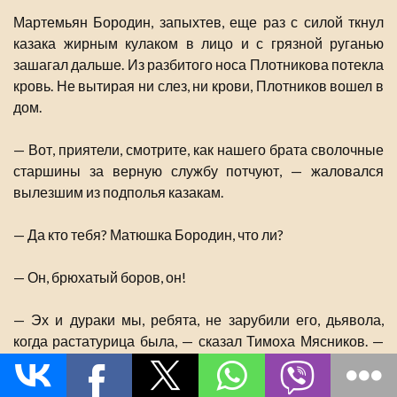
Мартемьян Бородин, запыхтев, еще раз с силой ткнул
казака жирным кулаком в лицо и с грязной руганью
зашагал дальше. Из разбитого носа Плотникова потекла
кровь. Не вытирая ни слез, ни крови, Плотников вошел в
дом.
— Вот, приятели, смотрите, как нашего брата сволочные
старшины за верную службу потчуют, — жаловался
вылезшим из подполья казакам.
— Да кто тебя? Матюшка Бородин, что ли?
— Он, брюхатый боров, он!
— Эх и дураки мы, ребята, не зарубили его, дьявола,
когда растатурица была, — сказал Тимоха Мясников. —
Да еще дождется. Быть ему на пике!