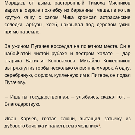
Морщась от дыма, расторопный Тимоха Мясников
варил в овраге похлебку из баранины, мешал в котле
крутую кашу с салом. Чика кромсал астраханские
селедки, арбузы, хлеб, накрывал под деревом ужин
прямо на земле.
За ужином Пугачев восседал на почетном месте. Он в
набойчатой чистой рубахе и пестром халате — дар
старика Василья Коновалова. Михайло Кожевников
вытряхнул из торбы несколько оловянных чарок. А одну,
серебряную, с орлом, купленную им в Питере, он подал
Пугачеву.
— Ишь ты, государственная, — улыбаясь, сказал тот. —
Благодарствую.
Иван Харчев, глотая слюни, вытащил затычку из
дубового бочонка и налил всем хмельнику
.
1