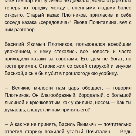
Меж тем партия Пугачева не дремала, молва о царе шла
теперь по городку между степенными людьми более
открыто. Старый казак Плотников, пригласив к себе
соседа казака «середовича»
Якова Почиталина, вел с
2
ним разговор.
Василий Якимыч Плотников, пользовался всеобщим
уважением, к нему стекались все новости и часто
приходили казаки за советами. Его дом не богат, но
гостеприимен. Старик жил со своей старухой и внуком
Васькой, а сын был убит в прошлогоднюю усобицу.
— Великие милости нам царь обещает, — говорил
Плотников. Он благообразный, бородатый, с большой
лысиной и крючковатым, как у филина, носом. — Как ты
думаешь, следует ли нам принять его?
— А как же не принять, Василь Якимыч? — почтительно
ответил старику пожилой усатый Почиталин. — Ведь