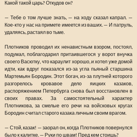
Какой такой царь? Откудов он?
— Тебе о том лучше знать, — на ходу сказал капрал. —
Кое-кто у нас на примете имеется из ваших. — И патруль,
удаляясь, растаял во тьме.
Плотников проводил их ненавистным взором, постоял,
подумал, поблагодарил притаившегося у ворот внучка
своего Васютку, что караулит хорошо, и хотел уже домой
идти, как вдруг показался из-за угла пьяный старшина
Мартемьян Бородин. Этот богач, из-за плутней которого
разгорелось кровавое дело яицких казаков,
распоряжением Петербурга снова был восстановлен в
своих правах. За самостоятельный характер
Плотникова, за смелые его речи на войсковых кругах
Бородин считал старого казака личным своим врагом.
— Стой, казак! — заорал он, когда Плотников повернулся
было к калитке. — Руки по швам! Пред кем стоишь?