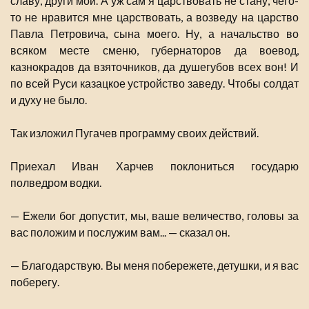
славу, други мои. А уж сам я царствовать не стану, чего-
то не нравится мне царствовать, а возведу на царство
Павла Петровича, сына моего. Ну, а начальство во
всяком месте сменю, губернаторов да воевод,
казнокрадов да взяточников, да душегубов всех вон! И
по всей Руси казацкое устройство заведу. Чтобы солдат
и духу не было.
Так изложил Пугачев программу своих действий.
Приехал Иван Харчев поклониться государю
полведром водки.
— Ежели бог допустит, мы, ваше величество, головы за
вас положим и послужим вам... — сказал он.
— Благодарствую. Вы меня побережете, детушки, и я вас
поберегу.