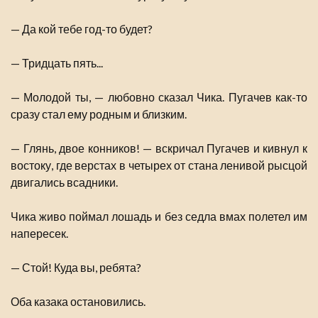
— Да кой тебе год-то будет?
— Тридцать пять...
— Молодой ты, — любовно сказал Чика. Пугачев как-то
сразу стал ему родным и близким.
— Глянь, двое конников! — вскричал Пугачев и кивнул к
востоку, где верстах в четырех от стана ленивой рысцой
двигались всадники.
Чика живо поймал лошадь и без седла вмах полетел им
напересек.
— Стой! Куда вы, ребята?
Оба казака остановились.