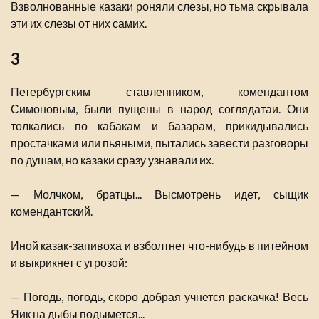
Взволнованные казаки роняли слезы, но тьма скрывала
эти их слезы от них самих.
3
Петербургским ставленником, комендантом
Симоновым, были пущены в народ соглядатаи. Они
толкались по кабакам и базарам, прикидывались
простачками или пьяными, пытались завести разговоры
по душам, но казаки сразу узнавали их.
— Молчком, братцы... Высмотрень идет, сыщик
комендантский.
Иной казак-запивоха и взболтнет что-нибудь в питейном
и выкрикнет с угрозой:
— Погодь, погодь, скоро добрая учнется раскачка! Весь
Яик на дыбы подымется...