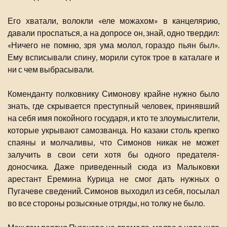
Его хватали, волокли «еле можахом» в канцелярию,
давали проспаться, а на допросе он, знай, одно твердил:
«Ничего не помню, зря ума молол, гораздо пьян был».
Ему всписывали спину, морили суток трое в каталаге и
ни с чем выбрасывали.
Коменданту полковнику Симонову крайне нужно было
знать, где скрывается преступный человек, принявший
на себя имя покойного государя, и кто те злоумыслители,
которые укрывают самозванца. Но казаки столь крепко
спаяны и молчаливы, что Симонов никак не может
залучить в свои сети хотя бы одного предателя-
доносчика. Даже приведенный сюда из Малыковки
арестант Еремина Курица не смог дать нужных о
Пугачеве сведений. Симонов выходил из себя, посылал
во все стороны розыскные отряды, но толку не было.