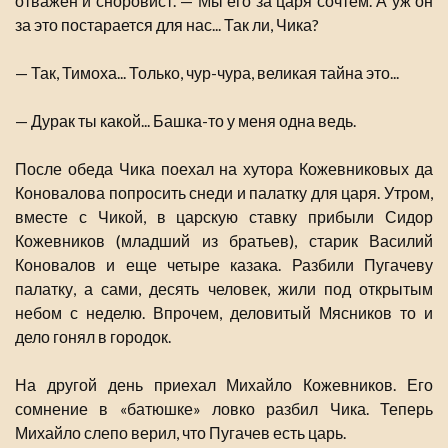
отважен и сноровист. — Мы его за царя сочтем. А уж он
за это постарается для нас... Так ли, Чика?
— Так, Тимоха... Только, чур-чура, великая тайна это...
— Дурак ты какой... Башка-то у меня одна ведь.
После обеда Чика поехал на хутора Кожевниковых да
Коновалова попросить снеди и палатку для царя. Утром,
вместе с Чикой, в царскую ставку прибыли Сидор
Кожевников (младший из братьев), старик Василий
Коновалов и еще четыре казака. Разбили Пугачеву
палатку, а сами, десять человек, жили под открытым
небом с неделю. Впрочем, деловитый Мясников то и
дело гонял в городок.
На другой день приехал Михайло Кожевников. Его
сомнение в «батюшке» ловко разбил Чика. Теперь
Михайло слепо верил, что Пугачев есть царь.