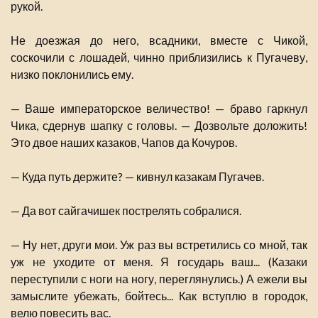
рукой.
Не доезжая до него, всадники, вместе с Чикой,
соскочили с лошадей, чинно приблизились к Пугачеву,
низко поклонились ему.
— Ваше императорское величество! — браво гаркнул
Чика, сдернув шапку с головы. — Дозвольте доложить!
Это двое наших казаков, Чапов да Кочуров.
— Куда путь держите? — кивнул казакам Пугачев.
— Да вот сайгачишек пострелять собралися.
— Ну нет, други мои. Уж раз вы встретились со мной, так
уж не уходите от меня. Я государь ваш... (Казаки
переступили с ноги на ногу, переглянулись.) А ежели вы
замыслите убежать, бойтесь... Как вступлю в городок,
велю повесить вас.