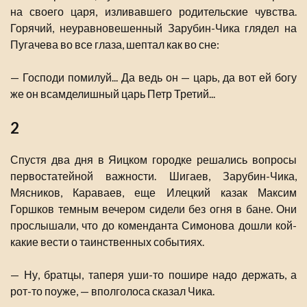
на своего царя, изливавшего родительские чувства.
Горячий, неуравновешенный Зарубин-Чика глядел на
Пугачева во все глаза, шептал как во сне:
— Господи помилуй... Да ведь он — царь, да вот ей богу
же он всамделишный царь Петр Третий...
2
Спустя два дня в Яицком городке решались вопросы
первостатейной важности. Шигаев, Зарубин-Чика,
Мясников, Караваев, еще Илецкий казак Максим
Горшков темным вечером сидели без огня в бане. Они
прослышали, что до коменданта Симонова дошли кой-
какие вести о таинственных событиях.
— Ну, братцы, таперя уши-то пошире надо держать, а
рот-то поуже, — вполголоса сказал Чика.