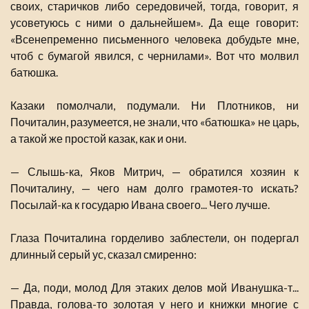
своих, старичков либо середовичей, тогда, говорит, я
усоветуюсь с ними о дальнейшем». Да еще говорит:
«Всенепременно письменного человека добудьте мне,
чтоб с бумагой явился, с чернилами». Вот что молвил
батюшка.
Казаки помолчали, подумали. Ни Плотников, ни
Почиталин, разумеется, не знали, что «батюшка» не царь,
а такой же простой казак, как и они.
— Слышь-ка, Яков Митрич, — обратился хозяин к
Почиталину, — чего нам долго грамотея-то искать?
Посылай-ка к государю Ивана своего... Чего лучше.
Глаза Почиталина горделиво заблестели, он подергал
длинный серый ус, сказал смиренно:
— Да, поди, молод Для этаких делов мой Иванушка-т...
Правда, голова-то золотая у него и книжки многие с