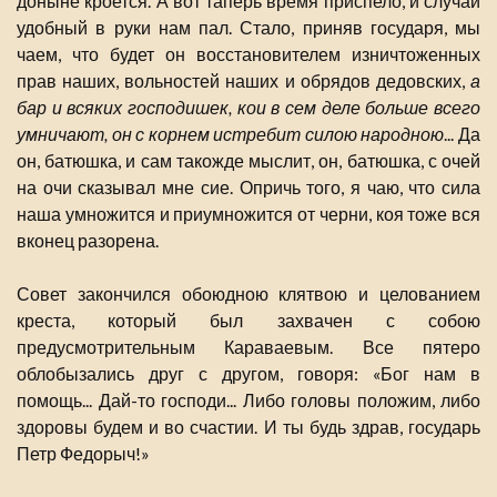
доныне кроется. А вот таперь время приспело, и случай
удобный в руки нам пал. Стало, приняв государя, мы
чаем, что будет он восстановителем изничтоженных
прав наших, вольностей наших и обрядов дедовских,
а
бар и всяких господишек, кои в сем деле больше всего
умничают, он с корнем истребит силою народною
... Да
он, батюшка, и сам такожде мыслит, он, батюшка, с очей
на очи сказывал мне сие. Опричь того, я чаю, что сила
наша умножится и приумножится от черни, коя тоже вся
вконец разорена.
Совет закончился обоюдною клятвою и целованием
креста, который был захвачен с собою
предусмотрительным Караваевым. Все пятеро
облобызались друг с другом, говоря: «Бог нам в
помощь... Дай-то господи... Либо головы положим, либо
здоровы будем и во счастии. И ты будь здрав, государь
Петр Федорыч!»