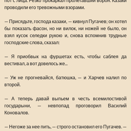
пот с лица. Резко прокаркал пролетавший ворон. Казаки
проводили его тревожными взорами.
— Присядьте, господа казаки, — кивнул Пугачев; он хотел
бы показать фасон, но ни вилок, ни ножей не было, он
взял кусок селедки рукою и, снова вспомнив трудные
господские слова, сказал:
— Я приобвык на фуршетах есть, чтобы саблея да
вестивал, а вот довелось же...
— Уж не прогневайся, батюшка, — и Харчев налил по
второй.
— А теперь давай выпьем в честь всемилостивой
государыни, — невпопад проговорил Василий
Коновалов.
— Негоже за нее пить, — строго остановил его Пугачев. —