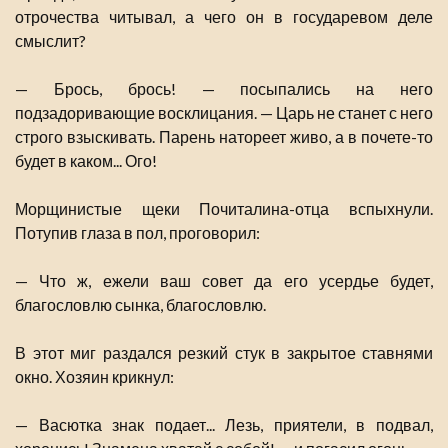
отрочества читывал, а чего он в государевом деле
смыслит?
— Брось, брось! — посыпались на него
подзадоривающие восклицания. — Царь не станет с него
строго взыскивать. Парень натореет живо, а в почете-то
будет в каком... Ого!
Морщинистые щеки Почиталина-отца вспыхнули.
Потупив глаза в пол, проговорил:
— Что ж, ежели ваш совет да его усердье будет,
благословлю сынка, благословлю.
В этот миг раздался резкий стук в закрытое ставнями
окно. Хозяин крикнул:
— Васютка знак подает... Лезь, приятели, в подвал,