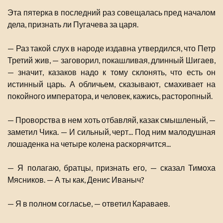
Эта пятерка в последний раз совещалась пред началом
дела, признать ли Пугачева за царя.
— Раз такой слух в народе издавна утвердился, что Петр
Третий жив, — заговорил, покашливая, длинный Шигаев,
— значит, казаков надо к тому склонять, что есть он
истинный царь. А обличьем, сказывают, смахивает на
покойного императора, и человек, кажись, расторопный.
— Проворства в нем хоть отбавляй, казак смышленый, —
заметил Чика. — И сильный, черт... Под ним малодушная
лошаденка на четыре колена раскорячится...
— Я полагаю, братцы, признать его, — сказал Тимоха
Мясников. — А ты как, Денис Иваныч?
— Я в полном согласье, — ответил Караваев.