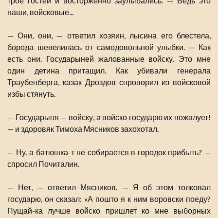
трое гостей и восторженно заулыбались. — Ведь это
наши, войсковые...
— Они, они, — ответил хозяин, лысина его блестела,
борода шевелилась от самодовольной улыбки. — Как
есть они. Государыней жалованные войску. Это мне
один детина притащил. Как убивали генерала
Траубенберга, казак Дроздов спроворил из войсковой
избы стянуть.
— Государыня — войску, а войско государю их пожалует!
— и здоровяк Тимоха Мясников захохотал.
— Ну, а батюшка-т не собирается в городок прибыть? —
спросил Почиталин.
— Нет, — ответил Мясников. — Я об этом толковал
государю, он сказал: «А пошто я к ним воровски поеду?
Пущай-ка лучше войско пришлет ко мне выборных