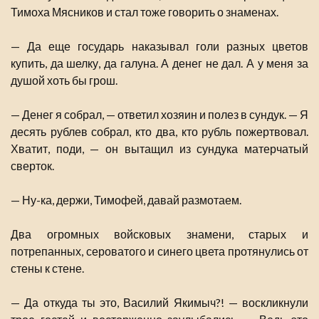
Тимоха Мясников и стал тоже говорить о знаменах.
— Да еще государь наказывал голи разных цветов
купить, да шелку, да галуна. А денег не дал. А у меня за
душой хоть бы грош.
— Денег я собрал, — ответил хозяин и полез в сундук. — Я
десять рублев собрал, кто два, кто рубль пожертвовал.
Хватит, поди, — он вытащил из сундука матерчатый
сверток.
— Ну-ка, держи, Тимофей, давай размотаем.
Два огромных войсковых знамени, старых и
потрепанных, сероватого и синего цвета протянулись от
стены к стене.
— Да откуда ты это, Василий Якимыч?! — воскликнули