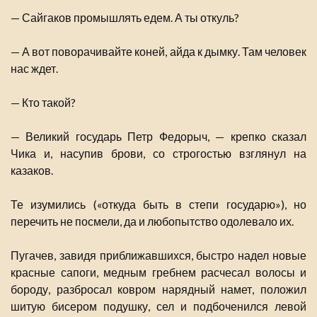
— Сайгаков промышлять едем. А ты откуль?
— А вот поворачивайте коней, айда к дымку. Там человек
нас ждет.
— Кто такой?
— Великий государь Петр Федорыч, — крепко сказал
Чика и, насупив брови, со строгостью взглянул на
казаков.
Те изумились («откуда быть в степи государю»), но
перечить не посмели, да и любопытство одолевало их.
Пугачев, завидя приближавшихся, быстро надел новые
красные сапоги, медным гребнем расчесал волосы и
бороду, разбросал ковром нарядный намет, положил
шитую бисером подушку, сел и подбоченился левой