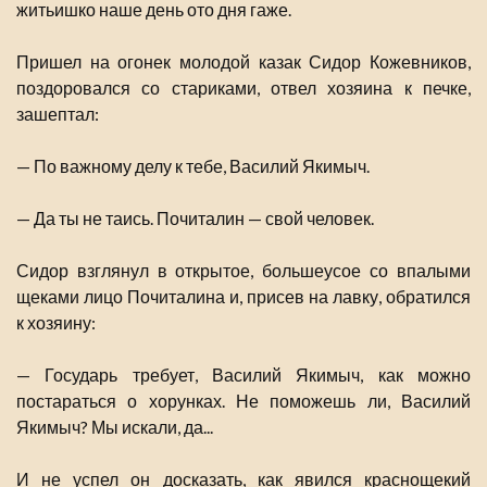
житьишко наше день ото дня гаже.
Пришел на огонек молодой казак Сидор Кожевников,
поздоровался со стариками, отвел хозяина к печке,
зашептал:
— По важному делу к тебе, Василий Якимыч.
— Да ты не таись. Почиталин — свой человек.
Сидор взглянул в открытое, большеусое со впалыми
щеками лицо Почиталина и, присев на лавку, обратился
к хозяину:
— Государь требует, Василий Якимыч, как можно
постараться о хорунках. Не поможешь ли, Василий
Якимыч? Мы искали, да...
И не успел он досказать, как явился краснощекий