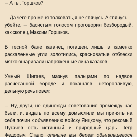
— А ты, Горшков?
— Да чего про меня толковать, я не спячусь. А спячусь —
убейте, — басистым голосом проговорил безбородый,
как скопец, Максим Горшков.
В тесной бане каганец погашен, лишь в каменке
раскаленные угли золотились, красноватые отблески
мягко ошаривали напряженные лица казаков.
Умный Шигаев, мазнув пальцами по надвое
расчесанной бороде и покашляв, неторопливую,
дельную речь повел:
— Ну, други, не единожды советования промежду нас
были, и, видать по всему, домыслили мы принять на
себя почин к объявлению войску Яицкому, что рекомый
Пугачев есть истинный и природный царь Петр
Федорыч. Стало,
отныне мы берем объявившегося