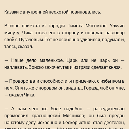
Казаки с внутренней неохотой повиновались.
Вскоре приехал из городка Тимоха Мясников. Улучив
минуту, Чика отвел его в сторону и поведал разговор
свой с Пугачевым. Тот не особенно удивился, подумал и,
таясь, сказал:
— Наше дело маленькое. Царь или не царь он —
наплевать. Войско захочет, так и из грязи сделает князя.
— Проворства и способности, я примечаю, с избытком в
нем. Опять же с норовом он, видать... Горазд люб он мне,
— сказал Чика.
— А нам чего же боле надобно, — рассудительно
промолвил краснощекий Мясников; он был предан
начатому делу искренно и бескорыстно, стал деятелен,