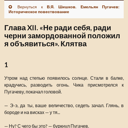
Вернуться к
В.Я. Шишков. Емельян Пугачев:
Историческое повествование
Глава XII. «Не ради себя, ради
черни замордованной положил
я объявиться». Клятва
1
Утром над степью появилось солнце. Стали в балке,
крадучись, разводить огонь. Чика присмотрелся к
Пугачеву, покачал головой.
— Э-э, да ты, ваше величество, седеть зачал. Глянь, в
бороде и на висках — у тя...
— Ну? С чего бы это? — буркнул Пугачев.