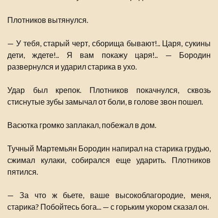
Плотников вытянулся.
— У тебя, старый черт, сборища бывают!.. Царя, сукины
дети, ждете!.. Я вам покажу царя!.. — Бородин
развернулся и ударил старика в ухо.
Удар был крепок. Плотников покачнулся, сквозь
стиснутые зубы замычал от боли, в голове звон пошел.
Васютка громко заплакал, побежал в дом.
Тучный Мартемьян Бородин напирал на старика грудью,
сжимал кулаки, собирался еще ударить. Плотников
пятился.
— За что ж бьете, ваше высокоблагородие, меня,
старика? Побойтесь бога... — с горьким укором сказал он.