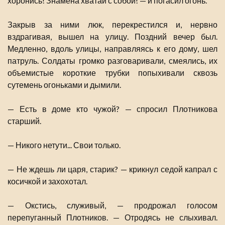
хоронись! Знамена хватай с собой! — и погасил огонь.
Закрыв за ними люк, перекрестился и, нервно
вздрагивая, вышел на улицу. Поздний вечер был.
Медленно, вдоль улицы, направляясь к его дому, шел
патруль. Солдаты громко разговаривали, смеялись, их
объемистые короткие трубки попыхивали сквозь
сутемень огоньками и дымили.
— Есть в доме кто чужой? — спросил Плотникова
старший.
— Никого нетути... Свои только.
— Не ждешь ли царя, старик? — крикнул седой капрал с
косичкой и захохотал.
— Окстись, служивый, — продрожал голосом
перепуганный Плотников. — Отродясь не слыхивал.