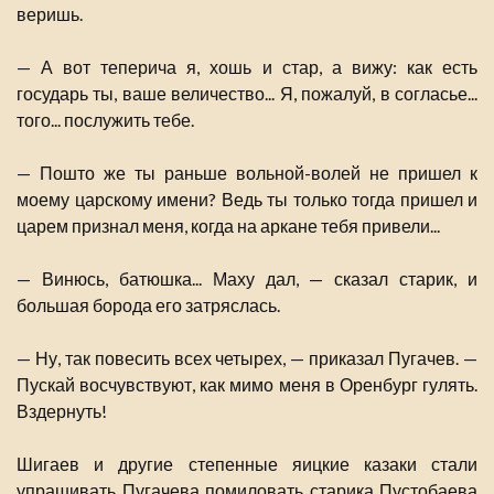
веришь.
— А вот теперича я, хошь и стар, а вижу: как есть
государь ты, ваше величество... Я, пожалуй, в согласье...
того... послужить тебе.
— Пошто же ты раньше вольной-волей не пришел к
моему царскому имени? Ведь ты только тогда пришел и
царем признал меня, когда на аркане тебя привели...
— Винюсь, батюшка... Маху дал, — сказал старик, и
большая борода его затряслась.
— Ну, так повесить всех четырех, — приказал Пугачев. —
Пускай восчувствуют, как мимо меня в Оренбург гулять.
Вздернуть!
Шигаев и другие степенные яицкие казаки стали
упрашивать Пугачева помиловать старика Пустобаева