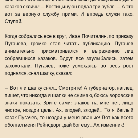
казаков скличь! — Костицыну он подал три рубля. — А это
вот за верную службу прими. И впредь служи тако.
Ступай.
Когда собрались все в круг, Иван Почиталин, по приказу
Пугачева, громко стал читать публикацию. Пугачев
внимательно присматривался к выражению лиц
собравшихся казаков. Вдруг все заулыбались, затем
захохотали. Пугачев, тоже усмехаясь, во весь рост
поднялся, снял шапку, сказал:
— Вот я и шапку снял... Смотрите! А губернатор, наглец,
пишет, что никогда я шапки не снимаю, боюсь воровские
знаки показать. Зрите сами: знаков на мне нет, лицо
чистое, ноздри целы. Ах, злодей, злодей... То я беглый
казак Пугачев, то ноздри у меня рваные! Вот как всего
оболгал меня Рейнсдорп, дай бог ему... Ах, изменник!