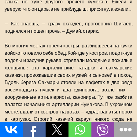
слыха не хуже другого прочего кумекаю. Ежели я
уверую, что он царь, а не приблудыш, присягну, а ежели...
— Как знаешь, — сразу охладев, проговорил Шигаев,
поднялся и пошел прочь. — Думай, старик.
Во многих местах горели костры, разбившееся на кучки
войско готовило себе обед. Кой-где у костров, подоткнув
подолы и засучив рукава, стряпали молодые и пожилые
женщины: это каргалинские татарки и сакмарские
казачки, провожавшие своих мужей и сыновей в поход.
Вдоль берега Сакмары стояли на лафетах в два ряда
восемнадцать пушек и два единорога, возле них —
вооруженные артиллеристы, канониры. Тут же разбита
палатка начальника артиллерии Чумакова. В укромном
месте, вдали от костров, на возах — ядра, гранаты, порох
в картузах. Строгий казачий караул никого сюда не
допускает. Возле палатки войскового начальника,
атамана Андрея Овчинникова, говорливая кучка