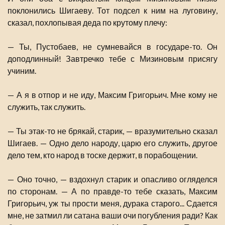
поклонились Шигаеву. Тот подсел к ним на луговину,
сказал, похлопывая деда по крутому плечу:
— Ты, Пустобаев, не сумневайся в государе-то. Он
доподлинный! Завтречко тебе с Мизиновым присягу
учиним.
— А я в отпор и не иду, Максим Григорьич. Мне кому не
служить, так служить.
— Ты этак-то не брякай, старик, — вразумительно сказал
Шигаев. — Одно дело народу, царю его служить, другое
дело тем, кто народ в тоске держит, в порабощении.
— Оно точно, — вздохнул старик и опасливо огляделся
по сторонам. — А по правде-то тебе сказать, Максим
Григорьич, уж ты прости меня, дурака старого... Сдается
мне, не затмил ли сатана ваши очи погубления ради? Как