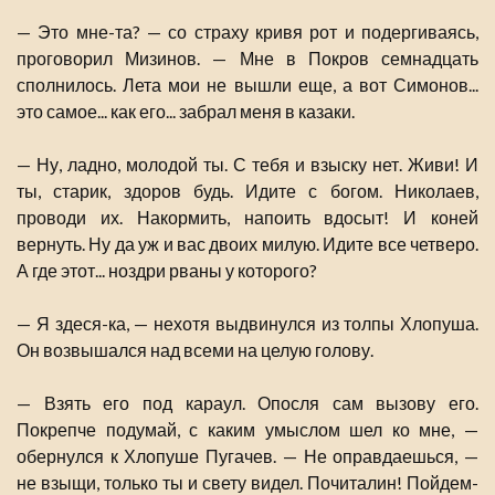
— Это мне-та? — со страху кривя рот и подергиваясь,
проговорил Мизинов. — Мне в Покров семнадцать
сполнилось. Лета мои не вышли еще, а вот Симонов...
это самое... как его... забрал меня в казаки.
— Ну, ладно, молодой ты. С тебя и взыску нет. Живи! И
ты, старик, здоров будь. Идите с богом. Николаев,
проводи их. Накормить, напоить вдосыт! И коней
вернуть. Ну да уж и вас двоих милую. Идите все четверо.
А где этот... ноздри рваны у которого?
— Я здеся-ка, — нехотя выдвинулся из толпы Хлопуша.
Он возвышался над всеми на целую голову.
— Взять его под караул. Опосля сам вызову его.
Покрепче подумай, с каким умыслом шел ко мне, —
обернулся к Хлопуше Пугачев. — Не оправдаешься, —
не взыщи, только ты и свету видел. Почиталин! Пойдем-