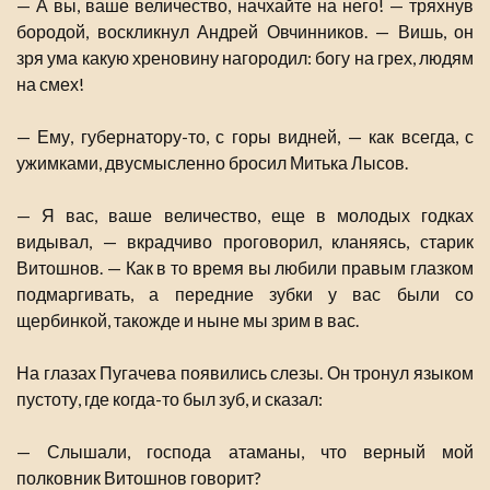
— А вы, ваше величество, начхайте на него! — тряхнув
бородой, воскликнул Андрей Овчинников. — Вишь, он
зря ума какую хреновину нагородил: богу на грех, людям
на смех!
— Ему, губернатору-то, с горы видней, — как всегда, с
ужимками, двусмысленно бросил Митька Лысов.
— Я вас, ваше величество, еще в молодых годках
видывал, — вкрадчиво проговорил, кланяясь, старик
Витошнов. — Как в то время вы любили правым глазком
подмаргивать, а передние зубки у вас были со
щербинкой, такожде и ныне мы зрим в вас.
На глазах Пугачева появились слезы. Он тронул языком
пустоту, где когда-то был зуб, и сказал:
— Слышали, господа атаманы, что верный мой
полковник Витошнов говорит?