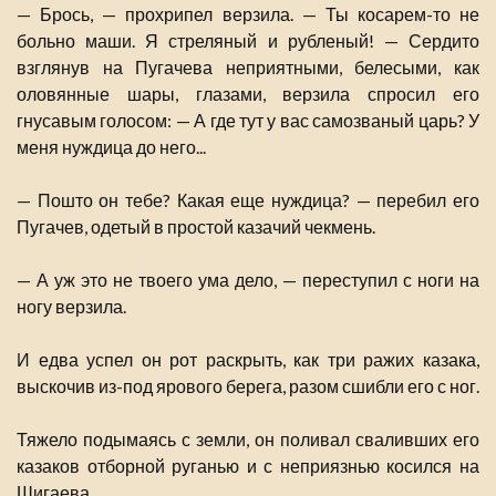
— Брось, — прохрипел верзила. — Ты косарем-то не
больно маши. Я стреляный и рубленый! — Сердито
взглянув на Пугачева неприятными, белесыми, как
оловянные шары, глазами, верзила спросил его
гнусавым голосом: — А где тут у вас самозваный царь? У
меня нуждица до него...
— Пошто он тебе? Какая еще нуждица? — перебил его
Пугачев, одетый в простой казачий чекмень.
— А уж это не твоего ума дело, — переступил с ноги на
ногу верзила.
И едва успел он рот раскрыть, как три ражих казака,
выскочив из-под ярового берега, разом сшибли его с ног.
Тяжело подымаясь с земли, он поливал сваливших его
казаков отборной руганью и с неприязнью косился на
Шигаева.