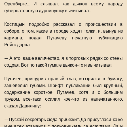
Оренбурге... И слышал, как дьякон всему народу
губернаторскую дурнинушку вычитывал...
Костицын подробно рассказал о происшествии в
соборе, о том, какие в городе ходят толки, и, вынув из
кармана, подал Пугачеву печатную публикацию
Рейнсдорпа.
— А это, ваше величество, я в торговых рядах со стены
содрал. Вот по такой гумаге дьякон-то и вычитывал.
Пугачев, прищурив правый глаз, воззрился в бумагу,
зашевелил губами. Шрифт публикации был крупный,
содержание короткое; Пугачев, хотя и с большим
трудом, все-таки осилил кое-что из напечатанного,
сказал Давилину:
— Пускай секретарь сюда прибежит. Да присугласи-ка ко
мне всех атаманов с полковниками да есаулами. Да и