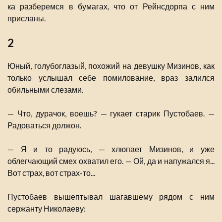
ка разберемся в бумагах, что от Рейнсдорпа с ним
присланы.
2
Юный, голубоглазый, похожий на девушку Мизинов, как
только услышал себе помилование, враз залился
обильными слезами.
— Что, дурачок, воешь? — гукает старик Пустобаев. —
Радоваться должон.
— Я и то радуюсь, — хлюпает Мизинов, и уже
облегчающий смех охватил его. — Ой, да и напужался я...
Вот страх, вот страх-то...
Пустобаев вышептывал шагавшему рядом с ним
сержанту Николаеву: