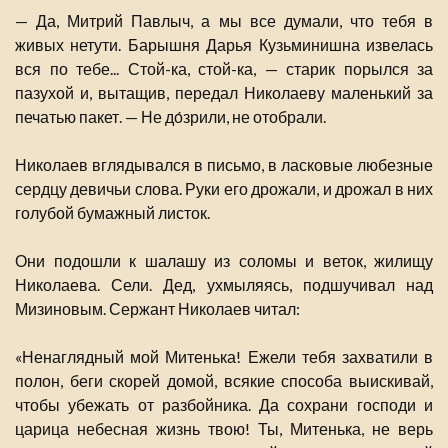
— Да, Митрий Павлыч, а мы все думали, что тебя в
живых нетути. Барышня Дарья Кузьминишна извелась
вся по тебе... Стой-ка, стой-ка, — старик порылся за
пазухой и, вытащив, передал Николаеву маленький за
печатью пакет. — Не до́зрили, не отобрали.
Николаев вглядывался в письмо, в ласковые любезные
сердцу девичьи слова. Руки его дрожали, и дрожал в них
голубой бумажный листок.
Они подошли к шалашу из соломы и веток, жилищу
Николаева. Сели. Дед, ухмыляясь, подшучивал над
Мизиновым. Сержант Николаев читал:
«Ненаглядный мой Митенька! Ежели тебя захватили в
полон, беги скорей домой, всякие способа выискивай,
чтобы убежать от разбойника. Да сохрани господи и
царица небесная жизнь твою! Ты, Митенька, не верь