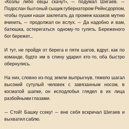
«Козлы либо овцы скачут», — подумал Шигаев. —
Подослан был оный сыщик губернатором Рейнсдорпом,
чтобы пушки наши заклепать да промеж казаков мутню
вчинить, — продолжал он вслух. — Да надобно и вам,
батюшка, остерегаться одному-то гулять. Береженого
бог бережет...
И тут, не пройдя от берега и пяти шагов, вдруг, как по
команде, будто им в спину ударил кто-то, оба быстро
обернулись.
На них, словно из-под земли выпрыгнув, тяжело шагал
высокий сутулый человек с завязанным носом, в
косматой шапке, он исподлобья глядел в их лица
разбойными глазами.
— Стой! Башку ссеку! — вне себя вскричал Шигаев и
выхватил саблю.