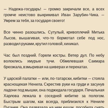
— Надежа-государь! — громко закричали все, а всех
громче неистово выкрикивал Иван Зарубин-Чика. —
Умрем за тебя, за государя своего!
Все чинно разошлись. Сутулый, кривоплечий Митька
Лысов, вышагивая, что-то бормотал себе под нос,
разводил руками, крутил головой, хихикал.
Час был поздний. Горели костры. Ветер дул. По небу
волоклись хмурые тучи. Обмелевшая Сакмара
брюзжала, взмыривая на шиверах и перекатах.
У царской палатки — или, по-татарски, кибитки — стояла
краснощекая Ненила. Скрестив руки на груди и засунув
ладони под мышки, она поджидала государя. Печальная
Харлова лежала в соседней кибитке за пологом.
Быстрым шагом, как всегда, приблизился к Нениле
Пугачев. Она развязала на нем кушак, пособила снять