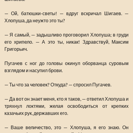
— Ой, батюшки-светы! — вдруг вскричал Шигаев. —
Хлопуша, да неужто это ты?
— Я самый, — задышливо проговорил Хлопуша; в груди
его хрипело. — А это ты, никак! Здравствуй, Максим
Григорьич.
Пугачев с ног до головы окинул оборванца суровым
взглядом и насупил брови.
— Ты что за человек? Откуда? — спросил Пугачев.
— Да вот он знает меня, кто я таков, — ответил Хлопуша и
тряхнул локтями, желая освободиться от крепких
казачьих рук, державших его.
— Ваше величество, это — Хлопуша, я его знаю. Он