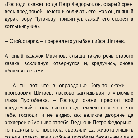
«Господи, скажет тогда Петр Федорыч, он, старый хрен,
весь пред тобой, нечего и обличать его. Раз он, пьяный
дурак, вору Пугачеву присягнул, сажай его скорея в
котлы кипучие».
— Стой, старик, — прервал его улыбавшийся Шигаев.
А юный казачок Мизинов, слыша такую речь старого
казака, всхлипнул, отвернулся и, крадучись, снова
облился слезами.
— А ты вот что в оправданье богу-то скажи, —
проговорил Шигаев, ласково заглядывая в угрюмые
глаза Пустобаева. — Господи, скажи, престол твой
предвечный столь высоко над землею вознесен, что
тебе, господи, и не видно, как великие дворяне да
архиереи обманывают тебя. Ведь они Петра Федорыча-
то насильно с престола сверзили да живота лишить
хотели, только люди добрые пособили бежать ему да в