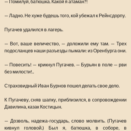
— Помилуй, батюшка. Какой я атаман?!
— Ладно. Не хуже будешь того, кой убежал к Рейнсдорпу.
Пугачев удалился в лагерь.
— Вот, ваше величество, — доложили ему там. — Трех
подосланцев наши разъезды пымали: из Оренбурга они.
— Повесить! — крикнул Пугачев. — Бурьян в поле — рви
без милости!..
Страховидный Иван Бурнов пошел делать свое дело.
К Пугачеву, сняв шапку, приблизился, в сопровождении
Давилина, казак Костицын.
— Дозволь, надежа-государь, слово молвить. (Пугачев
кивнул головой.) Был я, батюшка, в соборе, в