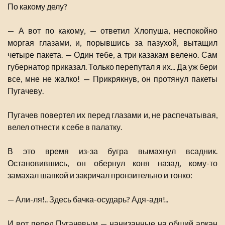
По какому делу?
— А вот по какому, — ответил Хлопуша, неспокойно
моргая глазами, и, порывшись за пазухой, вытащил
четыре пакета. — Один тебе, а три казакам велено. Сам
губернатор приказал. Только перепутал я их... Да уж бери
все, мне не жалко! — Прикрякнув, он протянул пакеты
Пугачеву.
Пугачев повертел их перед глазами и, не распечатывая,
велел отнести к себе в палатку.
В это время из-за бугра вымахнул всадник.
Остановившись, он обернул коня назад, кому-то
замахал шапкой и закричал пронзительно и тонко:
— Али-ля!.. Здесь бачка-осударь? Адя-адя!..
И вот перед Пугачевым — нанизанные на общий аркан