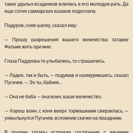
таких удалых всадников влились в его молодую рать. Да
еще сотня сакмарских казаков подоспела.
Падуров, сняв шапку, сказал ему:
— Прошу разрешения вашего величества татарке
Фатьме жить при мне.
Глаза Падурова то улыбались, то страшились.
— Ладно, так и быть, — подумав и нахмурившись, сказал
Пугачев. — Эх ты, бабник...
— Она не баба — она воин, ваше величество.
— Хорош воин, с коня вверх тормашками сверзилась, —
ухмыльнулся Пугачев, вспомнив скачки на празднике.
В полдни татары устроили состязание с яицкими