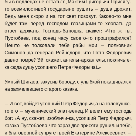
бы в подлецах не остаться, Максим Григорьич. Присягу-
то всемилостивой государыне рушить — душа дрожит.
Ведь меня скоро и на тот свет позовут. Каково-то мне
будет там перед господом глазищами-то хлопать да
ответ держать. Господь-батюшка скажет: «Что ж ты,
Пустобаев, под конец часу своего-то проштрафился?
Нешто не толковали тебе рабы мои — полковник
Симонов да генерал Рейнсдорп, что Петр Федорович
давно помре? Эй, скажет, ангелы-архангелы, покличьте-
ка сюда душу усопшего Петра Федорыча!..»
Умный Шигаев, закусив бороду, с улыбкой покашивался
на захмелевшего старого казака.
— И вот, войдет усопший Петр Федорыч, а на головушке-
то его — мученический злат-венец. И велит ему господь
бог: «А ну, скажет, изобличи-ка, усопший Петр Федорыч,
казака Пустобаева, что зараз две присяги рушил: и тебе,
и благоверной супруге твоей Екатерине Алексеевне». —