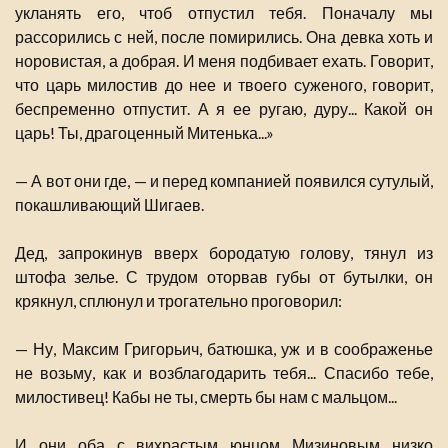
укланять его, чтоб отпустил тебя. Поначалу мы
рассорились с ней, после помирились. Она девка хоть и
норовистая, а добрая. И меня подбивает ехать. Говорит,
что царь милостив до нее и твоего суженого, говорит,
беспременно отпустит. А я ее ругаю, дуру... Какой он
царь! Ты, драгоценный Митенька...»
— А вот они где, — и перед компанией появился сутулый,
покашливающий Шигаев.
Дед, запрокинув вверх бородатую голову, тянул из
штофа зелье. С трудом оторвав губы от бутылки, он
крякнул, сплюнул и трогательно проговорил:
— Ну, Максим Григорьич, батюшка, уж и в соображенье
не возьму, как и возблагодарить тебя... Спасибо тебе,
милостивец! Кабы не ты, смерть бы нам с мальцом...
И они оба с вихрастым юнцом Мизиновым низко