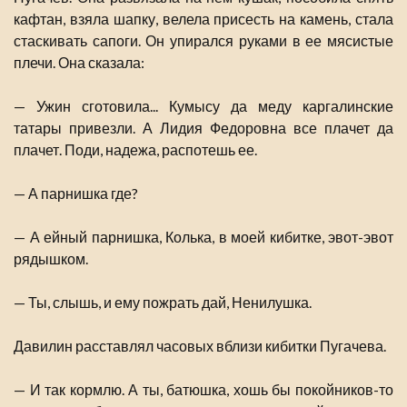
кафтан, взяла шапку, велела присесть на камень, стала
стаскивать сапоги. Он упирался руками в ее мясистые
плечи. Она сказала:
— Ужин сготовила... Кумысу да меду каргалинские
татары привезли. А Лидия Федоровна все плачет да
плачет. Поди, надежа, распотешь ее.
— А парнишка где?
— А ейный парнишка, Колька, в моей кибитке, эвот-эвот
рядышком.
— Ты, слышь, и ему пожрать дай, Ненилушка.
Давилин расставлял часовых вблизи кибитки Пугачева.
— И так кормлю. А ты, батюшка, хошь бы покойников-то