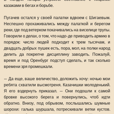
казаками в бегах и борьбе.
Пугачев остался у своей палатки вдвоем с Шигаевым.
Неспешно прохаживались между палаткой и берегом
реки, где под ветерком покачивались на виселице трупы.
Говорили о делах, о том, что надо-де приводить армию в
порядок: число людей подходит к трем тысячам, и
двадцать добрых пушек есть, пора, мол, на полки народ
делить да покрепче дисциплину заводить. Пожалуй,
время и под Оренбург подступ сделать, и так сколько
времени зря промешкали.
— Да еще, ваше величество, доложить хочу: ночью мои
ребята схватили высмотреня. Казачишки молоденький.
Я его вздернуть приказал. — Они подошли к самой
бровке высокого берега и повернулись, чтоб идти
обратно. Внизу, под обрывом, послышались шумные
шорохи: галька шуршала, потрескивали ветки кустов.