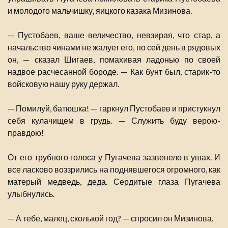
и молодого мальчишку, яицкого казака Мизинова.
— Пустобаев, ваше величество, невзирая, что стар, а
начальство чинами не жалует его, по сей день в рядовых
он, — сказал Шигаев, помахивая ладонью по своей
надвое расчесанной бороде. — Как бунт был, старик-то
войсковую нашу руку держал.
— Помилуй, батюшка! — гаркнул Пустобаев и пристукнул
себя кулачищем в грудь. — Служить буду верою-
правдою!
От его трубного голоса у Пугачева зазвенело в ушах. И
все ласково воззрились на поднявшегося огромного, как
матерый медведь, деда. Сердитые глаза Пугачева
улыбнулись.
— А тебе, малец, сколькой год? — спросил он Мизинова.