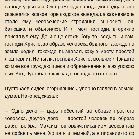
народе укрыться. Он промежду народа двенадцать лет
скрывался, всякое горе людское выведал, а как невмочь
стало ему человеческие страдания выносить, он,
батюшка, и объявился. И я, мол, господи, вторично
присягнул ему. Да и еще скажи богу-то: ведь ты и сам,
господи Христе, во образе человека бедного такожде по
земле ходил, такожде вызнавал, какую маету простой
люд терпит. Не ты ли, господи Христе, молвил: «Придите
ко мне все труждающиеся и обремененные, а аз упокою
вы». Вот, Пустобаев, как надо господу-то отвечать.
Пустобаев сидел, сгорбившись, упорно глядел в землю,
думал. Наконец сказал:
— Одно дело — царь небесный во образе простого
человека, другое дело — простой человек во образе
царя. Ты, брат Максим Григорьич, писанием церковным
не собьешь меня. Хоша я и темный, а в писании-то со