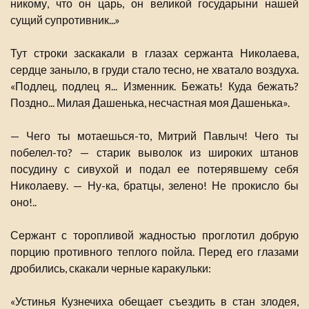
никому, что он царь, он великой государыни нашей
сущий супротивник...»
Тут строки заскакали в глазах сержанта Николаева,
сердце заныло, в груди стало тесно, не хватало воздуха.
«Подлец, подлец я... Изменник. Бежать! Куда бежать?
Поздно... Милая Дашенька, несчастная моя Дашенька».
— Чего ты мотаешься-то, Митрий Павлыч! Чего ты
побелел-то? — старик выволок из широких штанов
посудину с сивухой и подал ее потерявшему себя
Николаеву. — Ну-ка, братцы, зелено! Не прокисло бы
оно!..
Сержант с торопливой жадностью проглотил добрую
порцию противного теплого пойла. Перед его глазами
дробились, скакали черные каракульки:
«Устинья Кузнечиха обещает съездить в стан злодея,