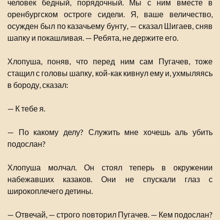
человек бедный, порядочный. Мы с ним вместе в
оренбургском остроге сидели. Я, ваше величество,
осужден был по казачьему бунту, — сказал Шигаев, сняв
шапку и покашливая. — Ребята, не держите его.
Хлопуша, поняв, что перед ним сам Пугачев, тоже
стащил с головы шапку, кой-как кивнул ему и, ухмыляясь
в бороду, сказал:
— К тебе я.
— По какому делу? Служить мне хочешь аль убить
подослан?
Хлопуша молчал. Он стоял теперь в окружении
набежавших казаков. Они не спускали глаз с
широкоплечего детины.
— Отвечай, — строго повторил Пугачев. — Кем подослан?