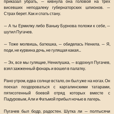
приказал убрать, — кивнула она головой на трех
висевших неподалеку губернаторских шпионов. —
Страх берет. Как и спать стану.
— А ты Ермилку либо Ваньку Бурнова положи к себе, —
шутил Пугачев.
— Тоже молвишь, батюшка, — обиделась Ненила. — Я,
поди, не курвина дочь, не гулящая какая...
— Эх, все мы гулящие, Ненилушка, — вздохнул Пугачев,
взял зажженный фонарь и вошел в палатку.
Рано утром, едва солнце встало, он был уже на ногах. Он
поехал поздороваться с каргалинскими татарами,
пятисотенный боевой отряд которых вместе с
Падуровым, Али и Фатьмой прибыл ночью в лагерь.
Пугачев был бодр, радостен. Шутка ли — полтысячи