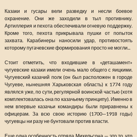
Казаки и гусары вели разведку и несли боевое
охранение. Они же заходили в тыл противнику.
Артиллерия и пехота обеспечивали огневую поддержку.
Кроме того, пехота прикрывала пушки от попыток
захвата. Карабинеры наносили удар, противостоять
которому пугачевские формирования просто не могли...
Стоит отметить, что входившие в «деташамент»
чугуевские казаки имели очень мало общего с яицкими.
Чугуевский казачий полк (он был расположен в городе
Чугуеве, нынешняя Харьковская область) к 1774 году
являлся уже, по сути, регулярной воинской частью (хотя
комплектовалась она по казачьему принципу). Именно в
нем впервые казачьи командиры были приравнены к
офицерам. За всю свою историю (1700—1918 годы)
чугуевцы ни разу не бунтовали против власти.
Еще одна особенность отряда Михельсона — это то, что