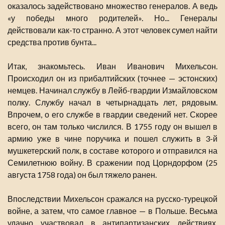
оказалось задействовано множество генералов. А ведь
«у победы много родителей». Но... Генералы
действовали как-то странно. А этот человек сумел найти
средства против бунта...
Итак, знакомьтесь. Иван Иванович Михельсон.
Происходил он из прибалтийских (точнее — эстонских)
немцев. Начинал службу в Лейб-гвардии Измайловском
полку. Службу начал в четырнадцать лет, рядовым.
Впрочем, о его службе в гвардии сведений нет. Скорее
всего, он там только числился. В 1755 году он вышел в
армию уже в чине поручика и пошел служить в 3-й
мушкетерский полк, в составе которого и отправился на
Семилетнюю войну. В сражении под Цорндорфом (25
августа 1758 года) он был тяжело ранен.
Впоследствии Михельсон сражался на русско-турецкой
войне, а затем, что самое главное — в Польше. Весьма
удачно участвовал в антипартизанских действиях.