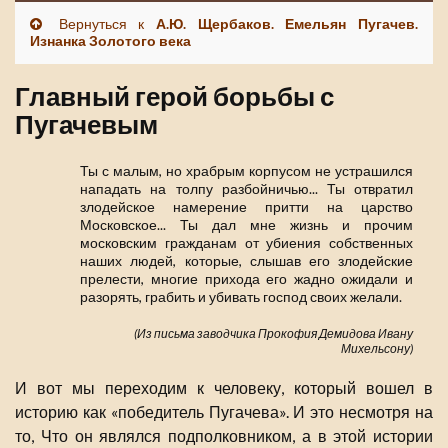
Вернуться к
А.Ю. Щербаков. Емельян Пугачев.
Изнанка Золотого века
Главный герой борьбы с
Пугачевым
Ты с малым, но храбрым корпусом не устрашился
нападать на толпу разбойничью... Ты отвратил
злодейское намерение притти на царство
Московское... Ты дал мне жизнь и прочим
московским гражданам от убиения собственных
наших людей, которые, слышав его злодейские
прелести, многие прихода его жадно ожидали и
разорять, грабить и убивать господ своих желали.
(Из письма заводчика Прокофия Демидова Ивану
Михельсону)
И вот мы переходим к человеку, который вошел в
историю как «победитель Пугачева». И это несмотря на
то, Что он являлся подполковником, а в этой истории