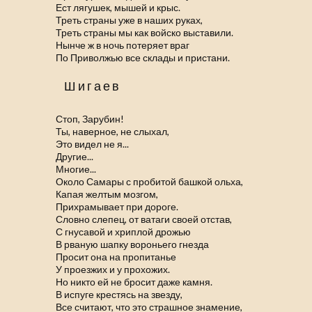
Ест лягушек, мышей и крыс.
Треть страны уже в наших руках,
Треть страны мы как войско выставили.
Нынче ж в ночь потеряет враг
По Приволжью все склады и пристани.
Шигаев
Стоп, Зарубин!
Ты, наверное, не слыхал,
Это видел не я...
Другие...
Многие...
Около Самары с пробитой башкой ольха,
Капая желтым мозгом,
Прихрамывает при дороге.
Словно слепец, от ватаги своей отстав,
С гнусавой и хриплой дрожью
В рваную шапку вороньего гнезда
Просит она на пропитанье
У проезжих и у прохожих.
Но никто ей не бросит даже камня.
В испуге крестясь на звезду,
Все считают, что это страшное знамение,