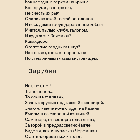
Как наездник, верхом на крыше.
Вон другая, вон третья,
Не счесть их рыл
С залихватской тоской остолопов,
И весь дикий табун деревянных кобыл
Мчится, пылью клубя, галопом.
И куда ж он? Зачем он?
Каких дорог
Оголтелые всадники ищут?
Их стегает, стегает переполох
По стеклянным глазам кнутовищем.
Зарубин
Нет, нет, нет!
Ты не понял...
То слышится звань,
Звань к оружью под каждой оконницей.
Знаю я, нынче ночью идет на Казань
Емельян со свирепой конницей.
Сам вчера, от восторга едва дыша,
За горой в предрассветной мгле
Видел я, как тянулись за Черемшан
С артиллерией тысчи телег.