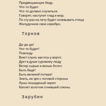
Предвещающее беду.
Что-то будет.
Что-то должно случиться.
Говорят, наступит глад и мор,
По сту раз на лету будет склевывать птица
Желудочное свое серебро.
Торнов
Да-да-да!
Что-то будет!
Повсюду
Воют слухи, как псы у ворот,
Дует в души суровому люду
Ветер сырью и вонью болот.
Быть беде!
Быть великой потере!
Знать, не зря с логовой стороны
Луны лошадиный череп
Каплет золотом сгнившей слюны.
Зарубин