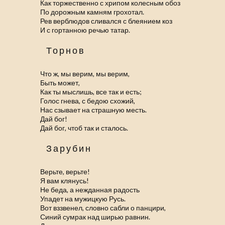
Как торжественно с хрипом колесным обоз
По дорожным камням грохотал.
Рев верблюдов сливался с блеянием коз
И с гортанною речью татар.
Торнов
Что ж, мы верим, мы верим,
Быть может,
Как ты мыслишь, все так и есть;
Голос гнева, с бедою схожий,
Нас сзывает на страшную месть.
Дай бог!
Дай бог, чтоб так и сталось.
Зарубин
Верьте, верьте!
Я вам клянусь!
Не беда, а нежданная радость
Упадет на мужицкую Русь.
Вот вззвенел, словно сабли о панцири,
Синий сумрак над ширью равнин.