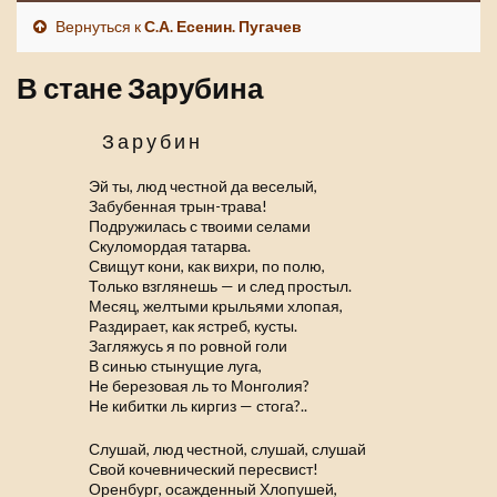
Вернуться к
С.А. Есенин. Пугачев
В стане Зарубина
Зарубин
Эй ты, люд честной да веселый,
Забубенная трын-трава!
Подружилась с твоими селами
Скуломордая татарва.
Свищут кони, как вихри, по полю,
Только взглянешь — и след простыл.
Месяц, желтыми крыльями хлопая,
Раздирает, как ястреб, кусты.
Загляжусь я по ровной голи
В синью стынущие луга,
Не березовая ль то Монголия?
Не кибитки ль киргиз — стога?..
Слушай, люд честной, слушай, слушай
Свой кочевнический пересвист!
Оренбург, осажденный Хлопушей,