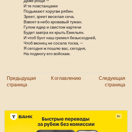
Даже рощи —
И те повстанцами
Подымают хоругви рябин.
Зреет, зреет веселая сеча.
Взвоет в небо кровавый туман.
Гулом ядер и свистом картечи
Будет завтра их крыть Емельян.
И чтоб бунт наш гремел безысходней,
Чтоб вконец не сосала тоска, —
Я сегодня ж пошлю вас, сегодня,
На подмогу его войскам.
Предыдущая
К оглавлению
Следующая
страница
страница