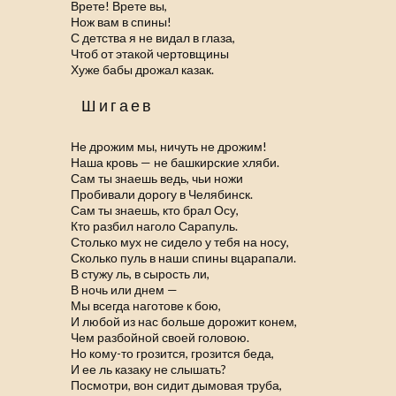
Врете! Врете вы,
Нож вам в спины!
С детства я не видал в глаза,
Чтоб от этакой чертовщины
Хуже бабы дрожал казак.
Шигаев
Не дрожим мы, ничуть не дрожим!
Наша кровь — не башкирские хляби.
Сам ты знаешь ведь, чьи ножи
Пробивали дорогу в Челябинск.
Сам ты знаешь, кто брал Осу,
Кто разбил наголо Сарапуль.
Столько мух не сидело у тебя на носу,
Сколько пуль в наши спины вцарапали.
В стужу ль, в сырость ли,
В ночь или днем —
Мы всегда наготове к бою,
И любой из нас больше дорожит конем,
Чем разбойной своей головою.
Но кому-то грозится, грозится беда,
И ее ль казаку не слышать?
Посмотри, вон сидит дымовая труба,