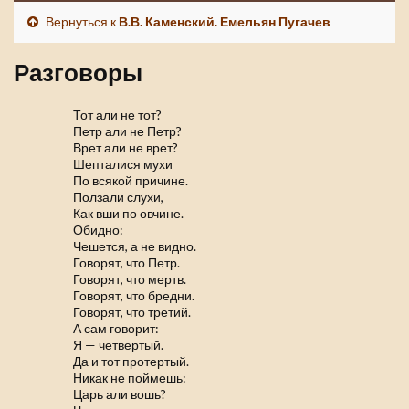
Вернуться к
В.В. Каменский. Емельян Пугачев
Разговоры
Тот али не тот?
Петр али не Петр?
Врет али не врет?
Шепталися мухи
По всякой причине.
Ползали слухи,
Как вши по овчине.
Обидно:
Чешется, а не видно.
Говорят, что Петр.
Говорят, что мертв.
Говорят, что бредни.
Говорят, что третий.
А сам говорит:
Я — четвертый.
Да и тот протертый.
Никак не поймешь:
Царь али вошь?