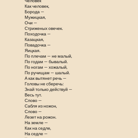
Человек
Как человек,
Борода —
Мужицкая,
Очи —
Стриженых овечек.
Походочка —
Казацкая,
Повадочка —
Яицкая.
По плечам — не малый,
По годам — бывалый.
По ногам — хожалый,
По ручищам — шалый.
А как вытянет речь —
Головы не сберечь:
Знай только действуй —
Весь тут.
Слово —
Сабля из ножон,
Слово —
Лезет на рожон.
На земле —
Как на седле,
На седле —