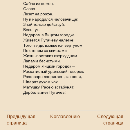
Сабля из ножон.
Слово —
Лезет на рожон.
Ну и народился человечище!
Знай только действуй.
Весь тут.
Недаром в Яицком городке
Живется Пугачеву налегке:
Того гляди, взовьется вертуном
По степям со свистами,
Жизнь поставит кверху дном
Лапами бесистыми.
Недаром Яицкий городок —
Раскатистый уральский говорок:
Разговоры запрягают, как коня,
Шпарят духом чох.
Матушку-Расею встабунят.
Дербалызнет Пугачев!
Предыдущая
К оглавлению
Следующая
страница
страница