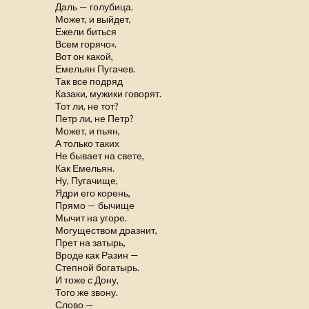
Даль — голубица.
Может, и выйдет,
Ежели биться
Всем горячо».
Вот он какой,
Емельян Пугачев.
Так все подряд
Казаки, мужики говорят.
Тот ли, не тот?
Петр ли, не Петр?
Может, и пьян,
А только таких
Не бывает на свете,
Как Емельян.
Ну, Пугачище,
Ядри его корень,
Прямо — бычище
Мычит на угоре.
Могуществом дразнит,
Прет на затырь,
Вроде как Разин —
Степной богатырь.
И тоже с Дону,
Того же звону.
Слово —