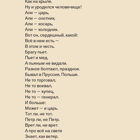
Как на крыле.
Ну и уродился человечище!
Али — царь,
Али — охотник,
Али — косарь,
Али — колодник.
Вот он, сердешный, какой:
Всё в нем есть —
В этом и честь.
Брагу пьет.
Пьет и мед.
А пьяным не видали.
Разное болтают, праздное.
Бывал в Пруссии, Польше.
Не то торговал,
Не то воевал,
Не то — купец,
Не то — генерал.
И больше:
Может — и царь.
Тот ли, не тот.
Петр ли, не Петр.
Врет ли, не врет.
А про всё на свете
Знает, как ветер.