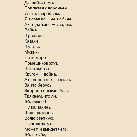
Да шибко я мал:
Прилетал с вороньем —
Улетал воробьем.
Я в степях — не в обиде.
А что дальше — увидим:
Война —
В разгаре.
Казаки —
В угаре.
Мужики —
На пожаре,
Помещиков жгут.
Вот и всё тут.
Кругом — война,
А военное дело я знаю.
За это берусь —
За крестьянскую Русь!
Тряхнем, что ли,
Эй, казаки!
Ну-ка, закинь,
Шире раскинь
Волю степную,
Пыль золотую.
Может, и выйдет чего.
Эй, голуби,