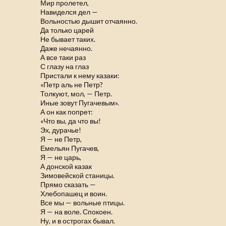
Мир пролетел,
Навиделся дел —
Вольностью дышит отчаянно.
Да только царей
Не бывает таких.
Даже нечаянно.
А все таки раз
С глазу на глаз
Пристали к нему казаки:
«Петр аль не Петр?
Толкуют, мол, — Петр.
Иные зовут Пугачевым».
А он как попрет:
«Что вы, да что вы!
Эх, дурачье!
Я — не Петр,
Емельян Пугачев,
Я — не царь,
А донской казак
Зимовейской станицы.
Прямо сказать —
Хлебопашец и воин.
Все мы — вольные птицы.
Я — на воле. Спокоен.
Ну, и в острогах бывал.