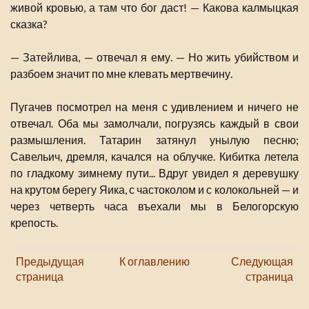
живой кровью, а там что бог даст! — Какова калмыцкая
сказка?
— Затейлива, — отвечал я ему. — Но жить убийством и
разбоем значит по мне клевать мертвечину.
Пугачев посмотрел на меня с удивлением и ничего не
отвечал. Оба мы замолчали, погрузясь каждый в свои
размышления. Татарин затянул унылую песню;
Савельич, дремля, качался на облучке. Кибитка летела
по гладкому зимнему пути... Вдруг увидел я деревушку
на крутом берегу Яика, с частоколом и с колокольней — и
через четверть часа въехали мы в Белогорскую
крепость.
Предыдущая
К оглавлению
Следующая
страница
страница