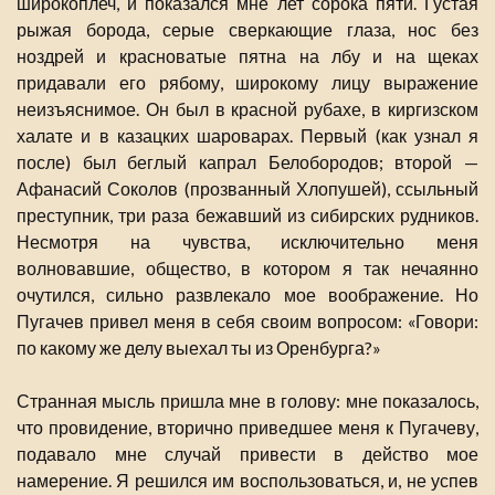
широкоплеч, и показался мне лет сорока пяти. Густая
рыжая борода, серые сверкающие глаза, нос без
ноздрей и красноватые пятна на лбу и на щеках
придавали его рябому, широкому лицу выражение
неизъяснимое. Он был в красной рубахе, в киргизском
халате и в казацких шароварах. Первый (как узнал я
после) был беглый капрал Белобородов; второй —
Афанасий Соколов (прозванный Хлопушей), ссыльный
преступник, три раза бежавший из сибирских рудников.
Несмотря на чувства, исключительно меня
волновавшие, общество, в котором я так нечаянно
очутился, сильно развлекало мое воображение. Но
Пугачев привел меня в себя своим вопросом: «Говори:
по какому же делу выехал ты из Оренбурга?»
Странная мысль пришла мне в голову: мне показалось,
что провидение, вторично приведшее меня к Пугачеву,
подавало мне случай привести в действо мое
намерение. Я решился им воспользоваться, и, не успев