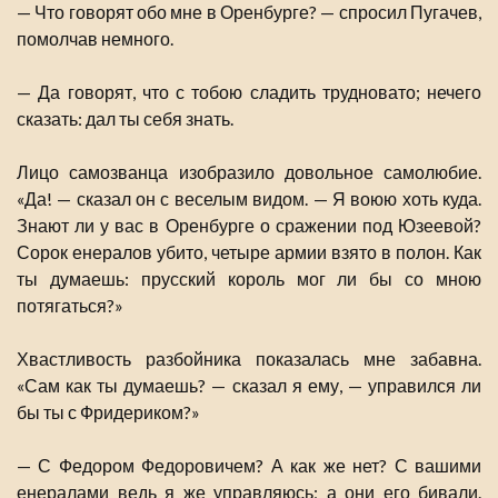
— Что говорят обо мне в Оренбурге? — спросил Пугачев,
помолчав немного.
— Да говорят, что с тобою сладить трудновато; нечего
сказать: дал ты себя знать.
Лицо самозванца изобразило довольное самолюбие.
«Да! — сказал он с веселым видом. — Я воюю хоть куда.
Знают ли у вас в Оренбурге о сражении под Юзеевой?
Сорок енералов убито, четыре армии взято в полон. Как
ты думаешь: прусский король мог ли бы со мною
потягаться?»
Хвастливость разбойника показалась мне забавна.
«Сам как ты думаешь? — сказал я ему, — управился ли
бы ты с Фридериком?»
— С Федором Федоровичем? А как же нет? С вашими
енералами ведь я же управляюсь; а они его бивали.