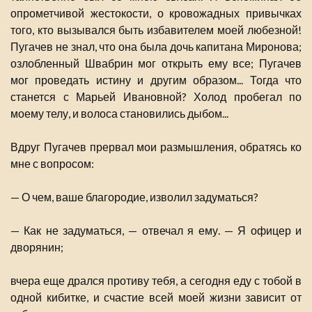
опрометчивой жестокости, о кровожадных привычках
того, кто вызывался быть избавителем моей любезной!
Пугачев не знал, что она была дочь капитана Миронова;
озлобленный Швабрин мог открыть ему все; Пугачев
мог проведать истину и другим образом... Тогда что
станется с Марьей Ивановной? Холод пробегал по
моему телу, и волоса становились дыбом...
Вдруг Пугачев прервал мои размышления, обратясь ко
мне с вопросом:
— О чем, ваше благородие, изволил задуматься?
— Как не задуматься, — отвечал я ему. — Я офицер и
дворянин;
вчера еще дрался противу тебя, а сегодня еду с тобой в
одной кибитке, и счастие всей моей жизни зависит от