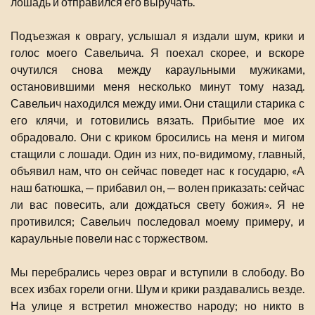
лошадь и отправился его выручать.
Подъезжая к оврагу, услышал я издали шум, крики и
голос моего Савельича. Я поехал скорее, и вскоре
очутился снова между караульными мужиками,
остановившими меня несколько минут тому назад.
Савельич находился между ими. Они стащили старика с
его клячи, и готовились вязать. Прибытие мое их
обрадовало. Они с криком бросились на меня и мигом
стащили с лошади. Один из них, по-видимому, главный,
объявил нам, что он сейчас поведет нас к государю, «А
наш батюшка, — прибавил он, — волен приказать: сейчас
ли вас повесить, али дождаться свету божия». Я не
противился; Савельич последовал моему примеру, и
караульные повели нас с торжеством.
Мы перебрались через овраг и вступили в слободу. Во
всех избах горели огни. Шум и крики раздавались везде.
На улице я встретил множество народу; но никто в