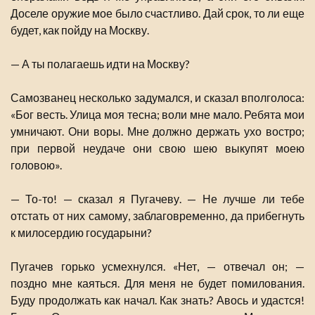
Доселе оружие мое было счастливо. Дай срок, то ли еще
будет, как пойду на Москву.
— А ты полагаешь идти на Москву?
Самозванец несколько задумался, и сказал вполголоса:
«Бог весть. Улица моя тесна; воли мне мало. Ребята мои
умничают. Они воры. Мне должно держать ухо востро;
при первой неудаче они свою шею выкупят моею
головою».
— То-то! — сказал я Пугачеву. — Не лучше ли тебе
отстать от них самому, заблаговременно, да прибегнуть
к милосердию государыни?
Пугачев горько усмехнулся. «Нет, — отвечал он; —
поздно мне каяться. Для меня не будет помилования.
Буду продолжать как начал. Как знать? Авось и удастся!