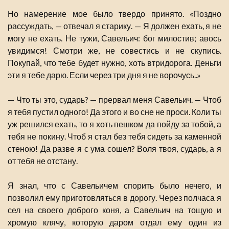
Но намерение мое было твердо принято. «Поздно
рассуждать, — отвечал я старику. — Я должен ехать, я не
могу не ехать. Не тужи, Савельич: бог милостив; авось
увидимся! Смотри же, не совестись и не скупись.
Покупай, что тебе будет нужно, хоть втридорога. Деньги
эти я тебе дарю. Если через три дня я не ворочусь..»
— Что ты это, сударь? — прервал меня Савельич. — Чтоб
я тебя пустил одного! Да этого и во сне не проси. Коли ты
уж решился ехать, то я хоть пешком да пойду за тобой, а
тебя не покину. Чтоб я стал без тебя сидеть за каменной
стеною! Да разве я с ума сошел? Воля твоя, сударь, а я
от тебя не отстану.
Я знал, что с Савельичем спорить было нечего, и
позволил ему приготовляться в дорогу. Через полчаса я
сел на своего доброго коня, а Савельич на тощую и
хромую клячу, которую даром отдал ему один из