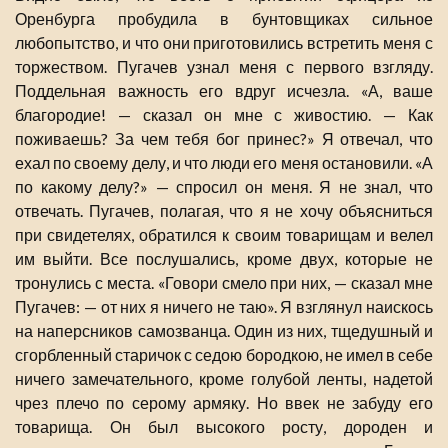
Оренбурга пробудила в бунтовщиках сильное
любопытство, и что они приготовились встретить меня с
торжеством. Пугачев узнал меня с первого взгляду.
Поддельная важность его вдруг исчезла. «А, ваше
благородие! — сказал он мне с живостию. — Как
поживаешь? За чем тебя бог принес?» Я отвечал, что
ехал по своему делу, и что люди его меня остановили. «А
по какому делу?» — спросил он меня. Я не знал, что
отвечать. Пугачев, полагая, что я не хочу объясниться
при свидетелях, обратился к своим товарищам и велел
им выйти. Все послушались, кроме двух, которые не
тронулись с места. «Говори смело при них, — сказал мне
Пугачев: — от них я ничего не таю». Я взглянул наискось
на наперсников самозванца. Один из них, тщедушный и
сгорбленный старичок с седою бородкою, не имел в себе
ничего замечательного, кроме голубой ленты, надетой
чрез плечо по серому армяку. Но ввек не забуду его
товарища. Он был высокого росту, дороден и