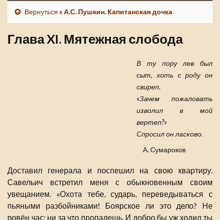
Вернуться к
А.С. Пушкин. Капитанская дочка
Глава XI. Мятежная слобода
В ту пору лев был
сыт, хоть с роду он
свиреп.
«Зачем пожаловать
изволил в мой
вертеп?»
Спросил он ласково.
А. Сумароков
Доставил генерала и поспешил на свою квартиру.
Савельич встретил меня с обыкновенным своим
увещанием. «Охота тебе, сударь, переведываться с
пьяными разбойниками! Боярское ли это дело? Не
ровён час: ни за что пропадешь. И добро бы уж ходил ты