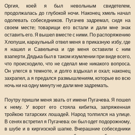
Оргия, коей я был невольным свидетелем,
продолжалась до глубокой ночи. Наконец хмель начал
одолевать собеседников. Пугачев задремал, сидя на
своем месте; товарищи его встали и дали мне знак
оставить его. Я вышел вместе с ними. По распоряжению
Хлопуши, караульный отвел меня в приказную избу, где
я нашел и Савельича и где меня оставили с ним
взаперти. Дядька был в таком изумлении при виде всего,
что происходило, что не сделал мне никакого вопроса.
Он улегся в темноте, и долго вздыхал и охал; наконец
захрапел, а я предался размышлениям, которые во всю
ночь ни на одну минуту не дали мне задремать.
Поутру пришли меня звать от имени Пугачева. Я пошел
к нему. У ворот его стояла кибитка, запряженная
тройкою татарских лошадей. Народ толпился на улице.
В сенях встретил я Пугачева: он был одет подорожному,
в шубе и в киргизской шапке. Вчерашние собеседники