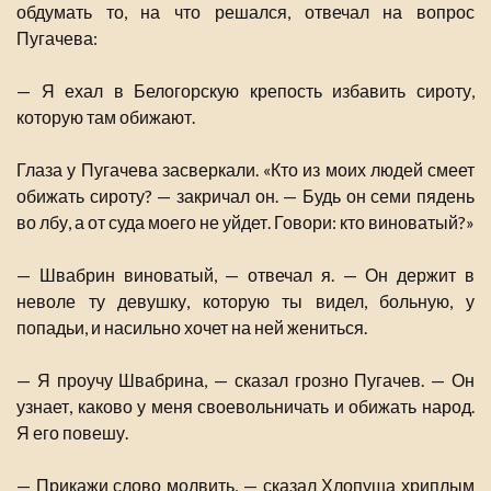
обдумать то, на что решался, отвечал на вопрос
Пугачева:
— Я ехал в Белогорскую крепость избавить сироту,
которую там обижают.
Глаза у Пугачева засверкали. «Кто из моих людей смеет
обижать сироту? — закричал он. — Будь он семи пядень
во лбу, а от суда моего не уйдет. Говори: кто виноватый?»
— Швабрин виноватый, — отвечал я. — Он держит в
неволе ту девушку, которую ты видел, больную, у
попадьи, и насильно хочет на ней жениться.
— Я проучу Швабрина, — сказал грозно Пугачев. — Он
узнает, каково у меня своевольничать и обижать народ.
Я его повешу.
— Прикажи слово молвить, — сказал Хлопуша хриплым