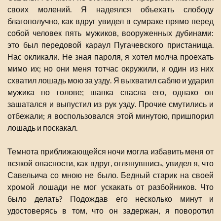
своих молений. Я надеялся объехать слободу
благополучно, как вдруг увидел в сумраке прямо перед
собой человек пять мужиков, вооруженных дубинами:
это был передовой караул Пугачевского пристанища.
Нас окликали. Не зная пароля, я хотел молча проехать
мимо их; но они меня тотчас окружили, и один из них
схватил лошадь мою за узду. Я выхватил саблю и ударил
мужика по голове; шапка спасла его, однако он
зашатался и выпустил из рук узду. Прочие смутились и
отбежали; я воспользовался этой минутою, пришпорил
лошадь и поскакал.
Темнота приближающейся ночи могла избавить меня от
всякой опасности, как вдруг, оглянувшись, увидел я, что
Савельича со мною не было. Бедный старик на своей
хромой лошади не мог ускакать от разбойников. Что
было делать? Подождав его несколько минут и
удостоверясь в том, что он задержан, я поворотил