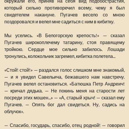
окружали его, приняв на себя вид подобострастия,
который сильно противоречил всему, чему я был
свидетелем накануне. Пугачев весело со мною
поздоровался и велел мне садиться с ним в кибитку.
Мы уселись. «В Белогорскую крепость!» — сказал
Пугачев широкоплечему татарину, стоя правящему
тройкою. Сердце мое сильно забилось. Лошади
тронулись, колокольчик загремел, кибитка полетела...
«Стой! стой!» — раздался голос слишком мне знакомый,
— и я увидел Савельича, бежавшего нам навстречу.
Пугачев велел остановиться. «Батюшка Петр Андреич!
— кричал дядька. — Не покинь меня на старости лет
посреди этих мошен...» — «А, старый хрыч! — сказал ему
Пугачев. — Опять бог дал свидеться. Ну, садись на
облучок».
— Спасибо, государь, спасибо, отец родной! — говорил