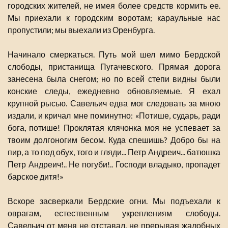
городских жителей, не имея более средств кормить ее.
Мы приехали к городским воротам; караульные нас
пропустили; мы выехали из Оренбурга.
Начинало смеркаться. Путь мой шел мимо Бердской
слободы, пристанища Пугачевского. Прямая дорога
занесена была снегом; но по всей степи видны были
конские следы, ежедневно обновляемые. Я ехал
крупной рысью. Савельич едва мог следовать за мною
издали, и кричал мне поминутно: «Потише, сударь, ради
бога, потише! Проклятая клячонка моя не успевает за
твоим долгоногим бесом. Куда спешишь? Добро бы на
пир, а то под обух, того и гляди... Петр Андреич... батюшка
Петр Андреич!.. Не погуби!.. Господи владыко, пропадет
барское дитя!»
Вскоре засверкали Бердские огни. Мы подъехали к
оврагам, естественным укреплениям слободы.
Савельич от меня не отставал, не прерывая жалобных