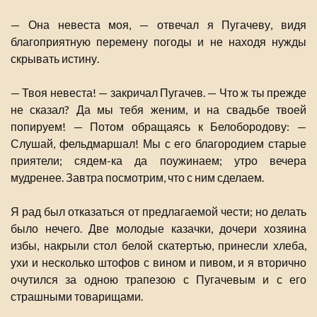
— Она невеста моя, — отвечал я Пугачеву, видя
благоприятную перемену погоды и не находя нужды
скрывать истину.
— Твоя невеста! — закричал Пугачев. — Что ж ты прежде
не сказал? Да мы тебя женим, и на свадьбе твоей
попируем! — Потом обращаясь к Белобородову: —
Слушай, фельдмаршал! Мы с его благородием старые
приятели; сядем-ка да поужинаем; утро вечера
мудренее. Завтра посмотрим, что с ним сделаем.
Я рад был отказаться от предлагаемой чести; но делать
было нечего. Две молодые казачки, дочери хозяина
избы, накрыли стол белой скатертью, принесли хлеба,
ухи и несколько штофов с вином и пивом, и я вторично
очутился за одною трапезою с Пугачевым и с его
страшными товарищами.