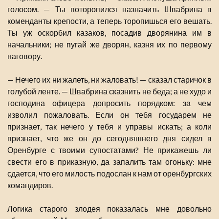
голосом. — Ты поторопился назначить Швабрина в
коменданты крепости, а теперь торопишься его вешать.
Ты уж оскорбил казаков, посадив дворянина им в
начальники; не пугай же дворян, казня их по первому
наговору.
— Нечего их ни жалеть, ни жаловать! — сказал старичок в
голубой ленте. — Швабрина сказнить не беда; а не худо и
господина офицера допросить порядком: за чем
изволил пожаловать. Если он тебя государем не
признает, так нечего у тебя и управы искать; а коли
признает, что же он до сегодняшнего дня сидел в
Оренбурге с твоими супостатами? Не прикажешь ли
свести его в приказную, да запалить там огоньку: мне
сдается, что его милость подослан к нам от оренбургских
командиров.
Логика старого злодея показалась мне довольно