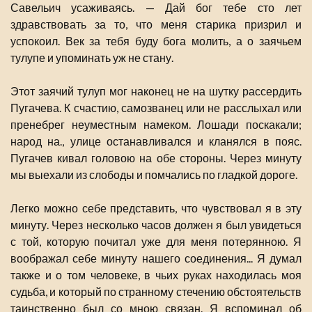
Савельич усаживаясь. — Дай бог тебе сто лет
здравствовать за то, что меня старика призрил и
успокоил. Век за тебя буду бога молить, а о заячьем
тулупе и упоминать уж не стану.
Этот заячий тулуп мог наконец не на шутку рассердить
Пугачева. К счастию, самозванец или не расслыхал или
пренебрег неуместным намеком. Лошади поскакали;
народ на., улице останавливался и кланялся в пояс.
Пугачев кивал головою на обе стороны. Через минуту
мы выехали из слободы и помчались по гладкой дороге.
Легко можно себе представить, что чувствовал я в эту
минуту. Через несколько часов должен я был увидеться
с той, которую почитал уже для меня потерянною. Я
воображал себе минуту нашего соединения... Я думал
также и о том человеке, в чьих руках находилась моя
судьба, и который по странному стечению обстоятельств
таинственно был со мною связан. Я вспоминал об