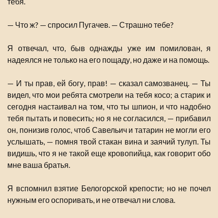
тебя.
— Что ж? — спросил Пугачев. — Страшно тебе?
Я отвечал, что, быв однажды уже им помилован, я
надеялся не только на его пощаду, но даже и на помощь.
— И ты прав, ей богу, прав! — сказал самозванец. — Ты
видел, что мои ребята смотрели на тебя косо; а старик и
сегодня настаивал на том, что ты шпион, и что надобно
тебя пытать и повесить; но я не согласился, — прибавил
он, понизив голос, чтоб Савельич и татарин не могли его
услышать, — помня твой стакан вина и заячий тулуп. Ты
видишь, что я не такой еще кровопийца, как говорит обо
мне ваша братья.
Я вспомнил взятие Белогорской крепости; но не почел
нужным его оспоривать, и не отвечал ни слова.