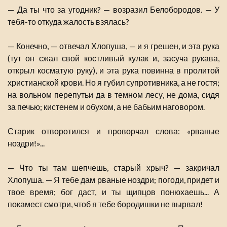
— Да ты что за угодник? — возразил Белобородов. — У
тебя-то откуда жалость взялась?
— Конечно, — отвечал Хлопуша, — и я грешен, и эта рука
(тут он сжал свой костливый кулак и, засуча рукава,
открыл косматую руку), и эта рука повинна в пролитой
христианской крови. Но я губил супротивника, а не гостя;
на вольном перепутьи да в темном лесу, не дома, сидя
за печью; кистенем и обухом, а не бабьим наговором.
Старик отворотился и проворчал слова: «рваные
ноздри!»...
— Что ты там шепчешь, старый хрыч? — закричал
Хлопуша. — Я тебе дам рваные ноздри; погоди, придет и
твое время; бог даст, и ты щипцов понюхаешь... А
покамест смотри, чтоб я тебе бородишки не вырвал!