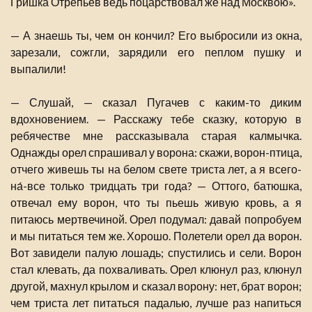
Гришка Отрепьев ведь поцарствовал же над Москвою».
— А знаешь ты, чем он кончил? Его выбросили из окна,
зарезали, сожгли, зарядили его пеплом пушку и
выпалили!
— Слушай, — сказал Пугачев с каким-то диким
вдохновением. — Расскажу тебе сказку, которую в
ребячестве мне рассказывала старая калмычка.
Однажды орел спрашивал у ворона: скажи, ворон-птица,
отчего живешь ты на белом свете триста лет, а я всего-
на́-все только тридцать три года? — Оттого, батюшка,
отвечал ему ворон, что ты пьешь живую кровь, а я
питаюсь мертвечиной. Орел подумал: давай попробуем
и мы питаться тем же. Хорошо. Полетели орел да ворон.
Вот завидели палую лошадь; спустились и сели. Ворон
стал клевать, да похваливать. Орел клюнул раз, клюнул
другой, махнул крылом и сказал ворону: нет, брат ворон;
чем триста лет питаться падалью, лучше раз напиться