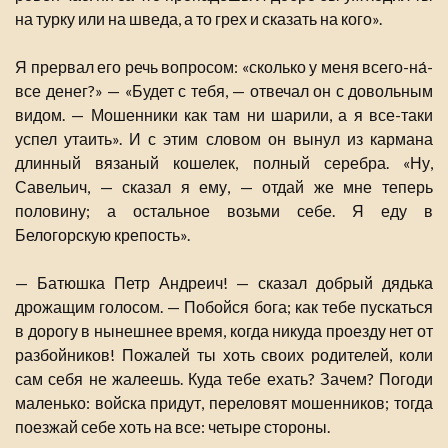
на турку или на шведа, а то грех и сказать на кого».
Я прервал его речь вопросом: «сколько у меня всего-на́-
все денег?» — «Будет с тебя, — отвечал он с довольным
видом. — Мошенники как там ни шарили, а я все-таки
успел утаить». И с этим словом он вынул из кармана
длинный вязаный кошелек, полный серебра. «Ну,
Савельич, — сказал я ему, — отдай же мне теперь
половину; а остальное возьми себе. Я еду в
Белогорскую крепость».
— Батюшка Петр Андреич! — сказал добрый дядька
дрожащим голосом. — Побойся бога; как тебе пускаться
в дорогу в нынешнее время, когда никуда проезду нет от
разбойников! Пожалей ты хоть своих родителей, коли
сам себя не жалеешь. Куда тебе ехать? Зачем? Погоди
маленько: войска придут, переловят мошенников; тогда
поезжай себе хоть на все: четыре стороны.