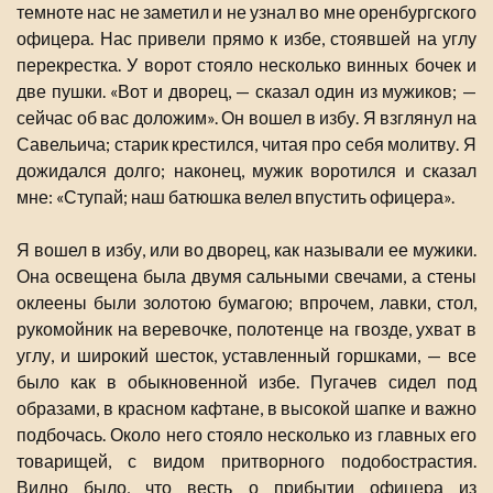
темноте нас не заметил и не узнал во мне оренбургского
офицера. Нас привели прямо к избе, стоявшей на углу
перекрестка. У ворот стояло несколько винных бочек и
две пушки. «Вот и дворец, — сказал один из мужиков; —
сейчас об вас доложим». Он вошел в избу. Я взглянул на
Савельича; старик крестился, читая про себя молитву. Я
дожидался долго; наконец, мужик воротился и сказал
мне: «Ступай; наш батюшка велел впустить офицера».
Я вошел в избу, или во дворец, как называли ее мужики.
Она освещена была двумя сальными свечами, а стены
оклеены были золотою бумагою; впрочем, лавки, стол,
рукомойник на веревочке, полотенце на гвозде, ухват в
углу, и широкий шесток, уставленный горшками, — все
было как в обыкновенной избе. Пугачев сидел под
образами, в красном кафтане, в высокой шапке и важно
подбочась. Около него стояло несколько из главных его
товарищей, с видом притворного подобострастия.
Видно было, что весть о прибытии офицера из