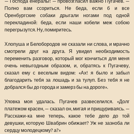
— Господа енералы! — провозгласил важно Пугачев. —
Полно вам ссориться. Не беда, если б и все
Оренбургские собаки дрыгали ногами под одной
перекладиной: беда, если наши кобели меж собою
перегрызутся. Ну, помиритесь.
Хлопуша и Белобородов не сказали ни слова, и мрачно
смотрели друг на друга. Я увидел необходимость
переменить разговор, который мог кончиться для меня
очень невыгодным образом, и, обратясь к Пугачеву,
сказал ему с веселым видом: «Ах! я было и забыл
благодарить тебя за лошадь и за тулуп. Без тебя я не
добрался бы до города и замерз бы на дороге».
Уловка моя удалась. Пугачев развеселился. «Долг
платежом красен, — сказал он, мигая и прищуриваясь. —
Расскажи-ка мне теперь, какое тебе дело до той
девушки, которую Швабрин обижает? Уж не зазноба ли
сердцу молодецкому? а?»