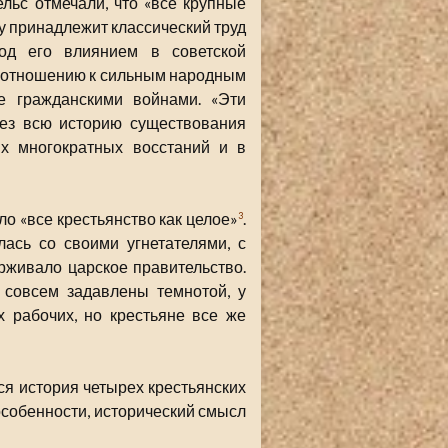
льс отмечали, что «все крупные
су принадлежит классический труд
од его влиянием в советской
о отношению к сильным народным
е гражданскими войнами. «Эти
рез всю историю существования
ых многократных восстаний и в
ло «все крестьянство как целое»
.
3
лась со своими угнетателями, с
рживало царское правительство.
 совсем задавлены темнотой, у
 рабочих, но крестьяне все же
ся история четырех крестьянских
 особенности, исторический смысл