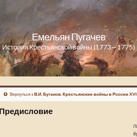
Емельян Пугачев
История Крестьянской войны (1773—1775)
Вернуться к
В.И. Буганов. Крестьянские войны в России XVII
Предисловие
П
Б