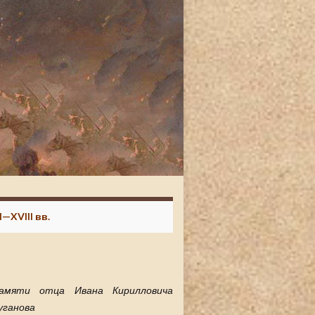
—XVIII вв.
амяти отца Ивана Кирилловича
уганова