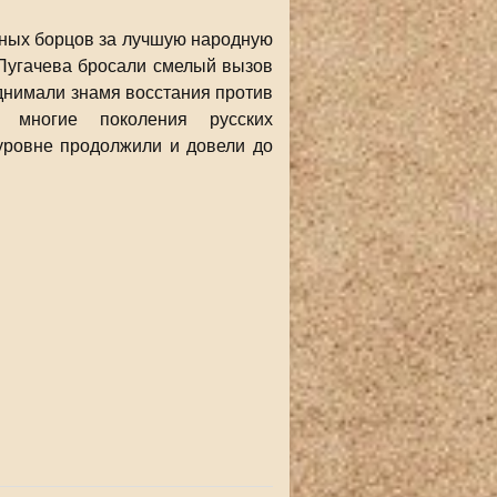
шных борцов за лучшую народную
 Пугачева бросали смелый вызов
поднимали знамя восстания против
л многие поколения русских
уровне продолжили и довели до