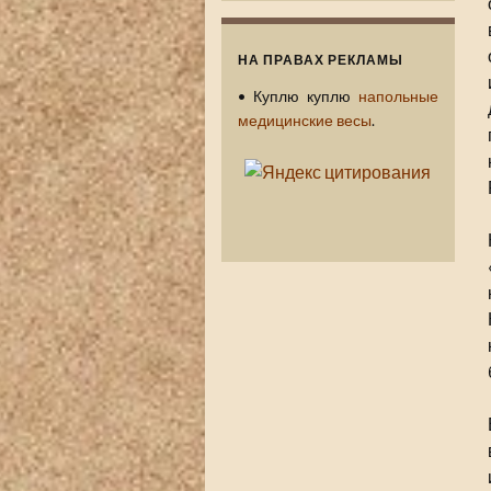
НА ПРАВАХ РЕКЛАМЫ
•
Куплю куплю
напольные
медицинские весы
.