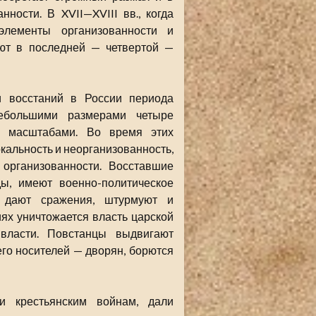
ности. В XVII—XVIII вв., когда
элементы организованности и
ают в последней — четвертой —
и восстаний в России периода
небольшими размерами четыре
и масштабами. Во время этих
кальность и неорганизованность,
организованности. Восставшие
ы, имеют военно-политическое
и дают сражения, штурмуют и
ях уничтожается власть царской
власти. Повстанцы выдвигают
его носителей — дворян, борются
и крестьянским войнам, дали