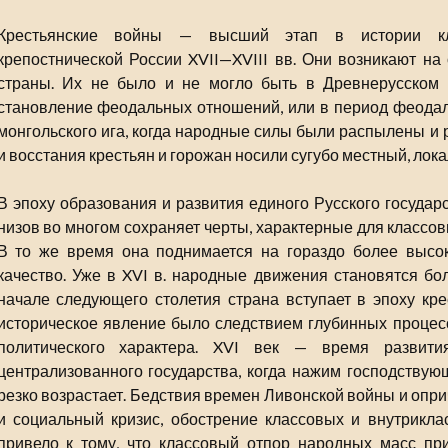
Крестьянские войны — высший этап в истории кл
крепостнической России XVII—XVIII вв. Они возникают на
страны. Их не было и не могло быть в Древнерусском г
становление феодальных отношений, или в период феодал
монгольского ига, когда народные силы были распылены и
и восстания крестьян и горожан носили сугубо местный, лок
В эпоху образования и развития единого Русского государ
низов во многом сохраняет черты, характерные для классо
В то же время она поднимается на гораздо более высок
качество. Уже в XVI в. народные движения становятся бо
начале следующего столетия страна вступает в эпоху кр
историческое явление было следствием глубинных процес
политического характера. XVI век — время развит
централизованного государства, когда нажим господствую
резко возрастает. Бедствия времен Ливонской войны и опр
и социальный кризис, обострение классовых и внутрикла
привело к тому, что классовый отпор народных масс пр