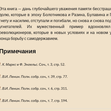
Эта книга — дань глубочайшего уважения памяти бесстра
долю, которые в эпоху Болотникова и Разина, Булавина и
гнету и насилию, отступали и погибали, но снова и снова 
угнетателей. Их мужественный пример вдохновля
революционеров, которые в новых условиях и на новом 
конца борьбу с самодержавием.
Примечания
1
.
К. Маркс
и
Ф. Энгельс
. Соч., т. 3, стр. 52.
2
.
В.И. Ленин
. Полн. собр. соч., т. 39, стр. 77.
3
.
В.И. Ленин
. Полн. собр. соч., т. 6, стр. 311.
4
.
В.И. Ленин
. Полн. собр. соч., т. 7, стр. 194.