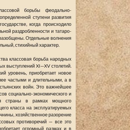
ассовой борьбы феодально-
 определенной ступени развития
осударстве, когда происходило
ьной раздробленности и татаро-
 разобщены. Отдельные волнения
альный, стихийный характер.
ства классовая борьба народных
вых выступлений XI—XV столетий.
ий уровень, приобретает новое
лее частыми и длительными, а в
естьянских войн. Это важнейшее
сов социально-экономического и
ия страны в рамках мощного
щего класса на эксплуатируемых
ичнины, хозяйственное разорение
ссовых противоречий — все это
иобретает огромный размах и в