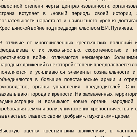
известной степени черты централизованности, организован
страна вступает в «новый период» своей истории, 
сознательности нарастают и наивысшего уровня достиг
Крестьянской войне под предводительством Е.И. Пугачева.
В отличие от многочисленных крестьянских волнений 
феодализма с их локальностью, скоротечностью и 
крестьянские войны отличаются неизмеримо большим
народных движений в некоторой степени преодолевается ло
появляются и усиливаются элементы сознательности и 
объединяются в большие повстанческие армии и отряд
руководство, органы управления, предводителей. Он
захватывают города и крепости. На захваченных территори
администрации и возникают новые органы народной 
требования земли и воли, уничтожения крепостничества и 
за власть во главе со своим «добрым», «мужицким» царем.
Высокую оценку крестьянским движениям, в частност