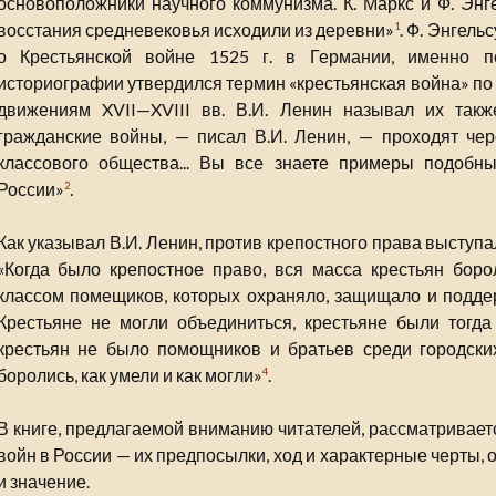
основоположники научного коммунизма. К. Маркс и Ф. Энге
восстания средневековья исходили из деревни»
. Ф. Энгель
1
о Крестьянской войне 1525 г. в Германии, именно п
историографии утвердился термин «крестьянская война» п
движениям XVII—XVIII вв. В.И. Ленин называл их такж
гражданские войны, — писал В.И. Ленин, — проходят че
классового общества... Вы все знаете примеры подобн
России»
.
2
Как указывал В.И. Ленин, против крепостного права выступа
«Когда было крепостное право, вся масса крестьян боро
классом помещиков, которых охраняло, защищало и подде
Крестьяне не могли объединиться, крестьяне были тогда
крестьян не было помощников и братьев среди городских
боролись, как умели и как могли»
.
4
В книге, предлагаемой вниманию читателей, рассматривает
войн в России — их предпосылки, ход и характерные черты,
и значение.