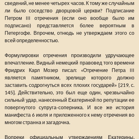
сведений, не менее четырех часов. К тому же случайным
ли было соседство дворцовой церкви? Подписание
Петром III отречения (если оно вообще было им
подписано) представляется более вероятным в
Петергофе. Впрочем, отнюдь не утверждаем этого со
всей определенностью.
Формулировки отречения производили удручающее
впечатление. Видный немецкий правовед того времени
Фридрих Карл Мозер писал: «Отречение Петра III
является памятником, зрелище которого должно
заставить содрогнуться всех плохих государей» [219, с.
145]. Действительно, это был еще один, чрезвычайно
сильный удар, нанесенный Екатериной по репутации ее
повергнутого супруга-соперника. И все же история
манифеста 6 июля и приложенного к нему отречения во
многом странна и загадочна.
Вопреки официальным утверждениям Екатерины,