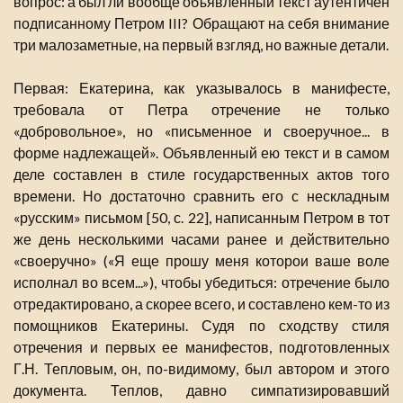
вопрос: а был ли вообще объявленный текст аутентичен
подписанному Петром III? Обращают на себя внимание
три малозаметные, на первый взгляд, но важные детали.
Первая: Екатерина, как указывалось в манифесте,
требовала от Петра отречение не только
«добровольное», но «письменное и своеручное... в
форме надлежащей». Объявленный ею текст и в самом
деле составлен в стиле государственных актов того
времени. Но достаточно сравнить его с нескладным
«русским» письмом [50, с. 22], написанным Петром в тот
же день несколькими часами ранее и действительно
«своеручно» («Я еще прошу меня которои ваше воле
исполнал во всем...»), чтобы убедиться: отречение было
отредактировано, а скорее всего, и составлено кем-то из
помощников Екатерины. Судя по сходству стиля
отречения и первых ее манифестов, подготовленных
Г.Н. Тепловым, он, по-видимому, был автором и этого
документа. Теплов, давно симпатизировавший