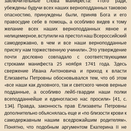
заключительные слова манифеста: «Того ради,
убеждены будучи всех наших верноподданных таковою
опасностию, принуждены были, приняв Бога и его
правосудие себе в помощь, а особливо видев к тому
желание всех наших верноподданных явное и
нелицемерное, вступили на престол наш Всероссийский
самодержавно, в чем и все наши верноподданные
присягу нам торжественную учинили». Это утверждение
почти дословно совпадало с соответствующими
строками манифеста 25 ноября 1741 года. Здесь
свержение Ивана Антоновича и приход к власти
Елизаветы Петровны обосновывался тем, что об этом
«все наши как духовного, так и светского чинов верные
подданные, а особливо лейб-гвардии наши полки
всеподданнейше и единогласно нас просили» [41, с.
134]. Правда, законность прав Елизаветы Петровны
дополнительно объяснялась еще и «по близости крови к
самодержавным нашим вседрожайшим родителям».
Понятно, что подобным аргументом Екатерина II не