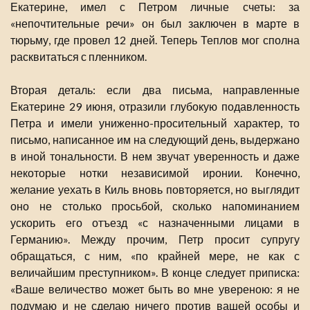
Екатерине, имел с Петром личные счеты: за
«непочтительные речи» он был заключен в марте в
тюрьму, где провел 12 дней. Теперь Теплов мог сполна
расквитаться с пленником.
Вторая деталь: если два письма, направленные
Екатерине 29 июня, отразили глубокую подавленность
Петра и имели униженно-просительный характер, то
письмо, написанное им на следующий день, выдержано
в иной тональности. В нем звучат уверенность и даже
некоторые нотки независимой иронии. Конечно,
желание уехать в Киль вновь повторяется, но выглядит
оно не столько просьбой, сколько напоминанием
ускорить его отъезд «с назначенными лицами в
Германию». Между прочим, Петр просит супругу
обращаться, с ним, «по крайней мере, не как с
величайшим преступником». В конце следует приписка:
«Ваше величество может быть во мне увереною: я не
подумаю и не сделаю ничего против вашей особы и