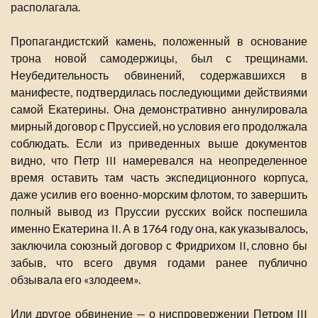
располагала.
Пропагандистский камень, положенный в основание
трона новой самодержицы, был с трещинами.
Неубедительность обвинений, содержавшихся в
манифесте, подтвердилась последующими действиями
самой Екатерины. Она демонстративно аннулировала
мирный договор с Пруссией, но условия его продолжала
соблюдать. Если из приведенных выше документов
видно, что Петр III намеревался на неопределенное
время оставить там часть экспедиционного корпуса,
даже усилив его военно-морским флотом, то завершить
полный вывод из Пруссии русских войск поспешила
именно Екатерина II. А в 1764 году она, как указывалось,
заключила союзный договор с Фридрихом II, словно бы
забыв, что всего двумя годами ранее публично
обзывала его «злодеем».
Или другое обвинение — о ниспровержении Петром III