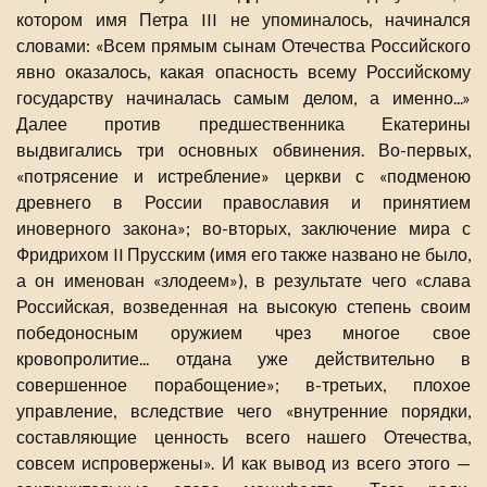
котором имя Петра III не упоминалось, начинался
словами: «Всем прямым сынам Отечества Российского
явно оказалось, какая опасность всему Российскому
государству начиналась самым делом, а именно...»
Далее против предшественника Екатерины
выдвигались три основных обвинения. Во-первых,
«потрясение и истребление» церкви с «подменою
древнего в России православия и принятием
иноверного закона»; во-вторых, заключение мира с
Фридрихом II Прусским (имя его также названо не было,
а он именован «злодеем»), в результате чего «слава
Российская, возведенная на высокую степень своим
победоносным оружием чрез многое свое
кровопролитие... отдана уже действительно в
совершенное порабощение»; в-третьих, плохое
управление, вследствие чего «внутренние порядки,
составляющие ценность всего нашего Отечества,
совсем испровержены». И как вывод из всего этого —