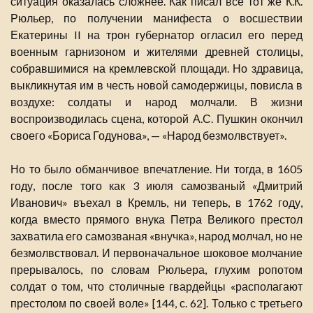
ситуация оказалась сложнее. Как писал все тот же К.К.
Рюльер, по получении манифеста о восшествии
Екатерины II на трон губернатор огласил его перед
военным гарнизоном и жителями древней столицы,
собравшимися на кремлевской площади. Но здравица,
выкликнутая им в честь новой самодержицы, повисла в
воздухе: солдаты и народ молчали. В жизни
воспроизводилась сцена, которой А.С. Пушкин окончил
своего «Бориса Годунова», — «Народ безмолвствует».
Но то было обманчивое впечатление. Ни тогда, в 1605
году, после того как 3 июля самозваный «Дмитрий
Иванович» въехал в Кремль, ни теперь, в 1762 году,
когда вместо прямого внука Петра Великого престол
захватила его самозваная «внучка», народ молчал, но не
безмолвствовал. И первоначальное шоковое молчание
прерывалось, по словам Рюльера, глухим ропотом
солдат о том, что столичные гвардейцы «располагают
престолом по своей воле» [144, с. 62]. Только с третьего