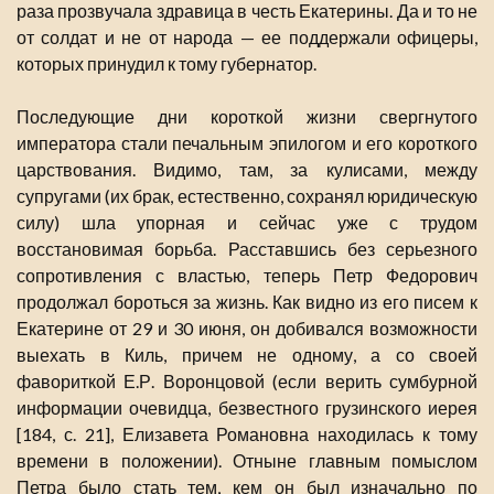
раза прозвучала здравица в честь Екатерины. Да и то не
от солдат и не от народа — ее поддержали офицеры,
которых принудил к тому губернатор.
Последующие дни короткой жизни свергнутого
императора стали печальным эпилогом и его короткого
царствования. Видимо, там, за кулисами, между
супругами (их брак, естественно, сохранял юридическую
силу) шла упорная и сейчас уже с трудом
восстановимая борьба. Расставшись без серьезного
сопротивления с властью, теперь Петр Федорович
продолжал бороться за жизнь. Как видно из его писем к
Екатерине от 29 и 30 июня, он добивался возможности
выехать в Киль, причем не одному, а со своей
фавориткой Е.Р. Воронцовой (если верить сумбурной
информации очевидца, безвестного грузинского иерея
[184, с. 21], Елизавета Романовна находилась к тому
времени в положении). Отныне главным помыслом
Петра было стать тем, кем он был изначально по