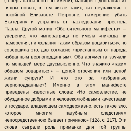
(теперь названного по имени), манифест дополнил их
рядом новых, в том числе таких, как неуважение к
покойной Елизавете Петровне, намерение убить
Екатерину и устранить от наследования престола
Павла. Другой мотив «Обстоятельного манифеста» —
уверение, что императрица не имела «никогда ни
намерения, ни желания таким образом воцариться», но
совершила это, дав согласие «присланным от народа
избранным верноподданным». Оба аргумента звучали
по меньшей мере двусмысленно. Что значило «таким
образом воцариться» — ценой отречения или ценой
жизни супруга? И что это за «избранные
верноподданные»? Именно в этом манифесте
приведены известные слова: «Но самовластие, не
обузданное добрыми и человеколюбивыми качествами
в государе, владеющем самодержавно, есть такое зло,
которое многим пагубным следствиям
непосредственною бывает причиною» [126, с. 217]. Эти
слова сыграли роль приманки для той группы