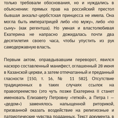
только требовали обоснования, но и нуждались в
объяснении: прямых прав на российский престол
бывшая анхальт-цербстская принцесса не имела. Она
могла быть императрицей либо «по мужу», либо «по
сыну» (как регентша). Но умная и властолюбивая
Екатерина не напрасно дожидалась почти два
десятилетия своего часа, чтобы упустить из рук
самодержавную власть.
Первым актом, оправдывавшим переворот, явился
наскоро составленный манифест, оглашенный 28 июня
в Казанской церкви, а затем отпечатанный и преданный
гласности [150, т. 16, № 11 582]. Отсутствие
традиционных в таких случаях ссылок на
правопреемство (это чуть позже Екатерина II станет
именовать Елизавету Петровну «теткой», а Петра I —
«дедом») заменялось напыщенной риторикой,
призванной оказать воздействие на религиозные и
патриотические чувства подданных. Текст документа, в