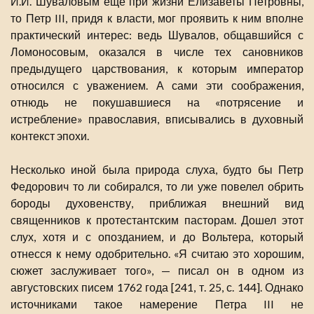
И.И. Шуваловым еще при жизни Елизаветы Петровны,
то Петр III, придя к власти, мог проявить к ним вполне
практический интерес: ведь Шувалов, общавшийся с
Ломоносовым, оказался в числе тех сановников
предыдущего царствования, к которым император
относился с уважением. А сами эти соображения,
отнюдь не покушавшиеся на «потрясение и
истребление» православия, вписывались в духовный
контекст эпохи.
Несколько иной была природа слуха, будто бы Петр
Федорович то ли собирался, то ли уже повелел обрить
бороды духовенству, приближая внешний вид
священников к протестантским пасторам. Дошел этот
слух, хотя и с опозданием, и до Вольтера, который
отнесся к нему одобрительно. «Я считаю это хорошим,
сюжет заслуживает того», — писал он в одном из
августовских писем 1762 года [241, т. 25, с. 144]. Однако
источниками такое намерение Петра III не