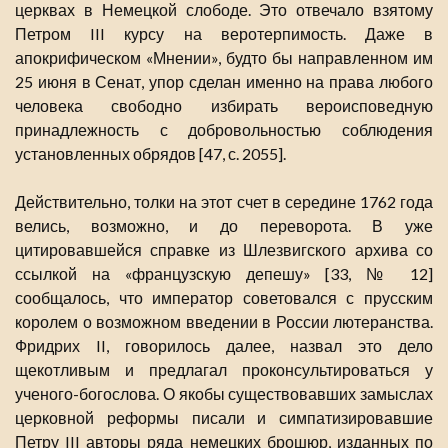
церквах в Немецкой слободе. Это отвечало взятому
Петром III курсу на веротерпимость. Даже в
апокрифическом «Мнении», будто бы направленном им
25 июня в Сенат, упор сделан именно на права любого
человека свободно избирать вероисповедную
принадлежность с добровольностью соблюдения
установленных обрядов [47, с. 2055].
Действительно, толки на этот счет в середине 1762 года
велись, возможно, и до переворота. В уже
цитировавшейся справке из Шлезвигского архива со
ссылкой на «французскую депешу» [33, № 12]
сообщалось, что император советовался с прусским
королем о возможном введении в России лютеранства.
Фридрих II, говорилось далее, назвал это дело
щекотливым и предлагал проконсультироваться у
ученого-богослова. О якобы существовавших замыслах
церковной реформы писали и симпатизировавшие
Петру III авторы ряда немецких брошюр, изданных по