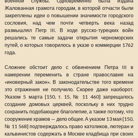
военной службы. Одновременно была издана
Жалованная грамота городам, в которой отчасти были
закреплены идеи о повышении значимости городского
сословия, над чем почти четверть века назад
размышлял Петр III. В ходе русско-турецких войн
решались те самые задачи открытия черноморских
путей, о которых говорилось в указе о коммерции 1762
года.
Сложнее обстоит дело с обвинением Петра III в
намерении переменить в стране православие на
«иноверный закон». В законодательстве того времени
это отражения не получило. Скорее даже наоборот.
Указом 5 марта [150, т. 15, № 11 460] запрещалось
создание домовых церквей, поскольку в них трудно
сохранить подобающее благолепие, а также потому, что
сооружение храмов — дело общее. А указом 13 мая [150,
№ 11 568] подтверждалось право католиков, лютеран и
кальвинистов содержать в Москве кладбища при своих