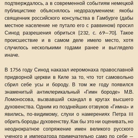
подтверждалось, а в современной событиям немецкой
публицистике объяснялось недоразумением: якобы
священник российского консульства в Гамбурге (дабы
местное население не путало его с раввином) просил
Синод разрешения обриться [232, с. 69—70]. Такое
происшествие и в самом деле имело место, хотя
случилось несколькими годами ранее и выглядело
иначе.
В 1756 году Синод наказал иеромонаха православной
придворной церкви в Киле за то, что тот самовольно
сбрил себе усы и бороду. В том же году появился
знаменитый антиклерикальный «Гимн бороде» М.В.
Ломоносова, вызвавший скандал в кругах высшего
духовенства. Одним из позднейших отзвуков «Гимна» и
явились, по-видимому, слухи о намерениях Петра III
обрить бороды духовенству. Как бы это ни оценивать, но
неоднократное сопряжение имен великого русского
ученого и императора примечательно само по себе —