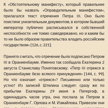
К «Обстоятельному манифесту», который правильнее
было бы назвать «Оправдательным манифестом»,
прилагался текст отречения Петра III. Оно было
поистине унизительным документом, в котором бывший
император публично расписывался в собственной
неспособности «не токмо самодержавно, но и каким бы
то ни было образом правительства владеть российским
государством» [126, с. 221].
Принято считать, что отречение было подписано Петром
III в Ораниенбауме. Именно так сообщала Екатерина 2
августа Станиславу Понятовскому: «Петр III отрекся в
Ораниенбауме безо всякого принуждения» [144, с. 99].
Но что означает «отрекся»? Письменно или только
устно? Из записей Штелина следует: сразу же по
прибытии Екатерины 29 июня в Петергоф, в
одиннадцать часов утра, она послала за Петром в
Ораниенбаум Г. Орлова и М. Измайлова. Привезли они