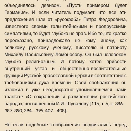
объединялось девизом: «Пусть примером будет
Германия». И если читатель подумает, что все эти
предложения шли от «русофоба» Петра Федоровича,
известного своими гольштейнскими и пропрусскими
симпатиями, то будет глубоко не прав. Ибо то, что кратко
пересказано, принадлежало не кому иному, как
великому русскому ученому, писателю и патриоту
Михаилу Васильевичу Ломоносову. Он был человеком
глубоко религиозным. И потому хотел привести
внутренний устав и общественно-воспитательные
функции Русской православной церкви в соответствие с
требованиями духа времени. Свои соображения он
изложил в уже неоднократно упоминавшемся нами
трактате «О сохранении и размножении российского
народа», посвященном И.И. Шувалову [116, т. 6, с. 386—
387, 390, 394—395, 407—408].
Но если подобные соображения выдвигались перед