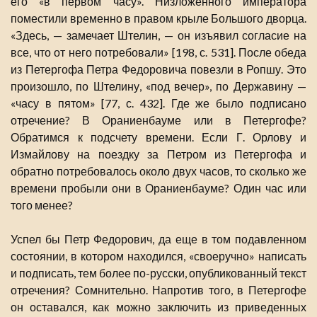
его «в первом часу». Низложенного императора
поместили временно в правом крыле Большого дворца.
«Здесь, — замечает Штелин, — он изъявил согласие на
все, что от него потребовали» [198, с. 531]. После обеда
из Петергофа Петра Федоровича повезли в Ропшу. Это
произошло, по Штелину, «под вечер», по Державину —
«часу в пятом» [77, с. 432]. Где же было подписано
отречение? В Ораниенбауме или в Петергофе?
Обратимся к подсчету времени. Если Г. Орлову и
Измайлову на поездку за Петром из Петергофа и
обратно потребовалось около двух часов, то сколько же
времени пробыли они в Ораниенбауме? Один час или
того менее?
Успел бы Петр Федорович, да еще в том подавленном
состоянии, в котором находился, «своеручно» написать
и подписать, тем более по-русски, опубликованный текст
отречения? Сомнительно. Напротив того, в Петергофе
он оставался, как можно заключить из приведенных