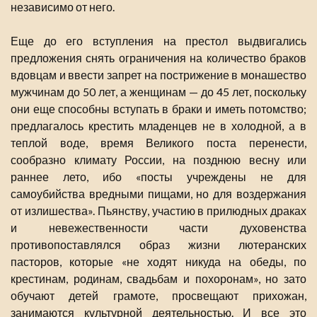
независимо от него.
Еще до его вступления на престол выдвигались
предложения снять ограничения на количество браков
вдовцам и ввести запрет на пострижение в монашество
мужчинам до 50 лет, а женщинам — до 45 лет, поскольку
они еще способны вступать в браки и иметь потомство;
предлагалось крестить младенцев не в холодной, а в
теплой воде, время Великого поста перенести,
сообразно климату России, на позднюю весну или
раннее лето, ибо «посты учреждены не для
самоубийства вредными пищами, но для воздержания
от излишества». Пьянству, участию в прилюдных драках
и невежественности части духовенства
противопоставлялся образ жизни лютеранских
пасторов, которые «не ходят никуда на обеды, по
крестинам, родинам, свадьбам и похоронам», но зато
обучают детей грамоте, просвещают прихожан,
занимаются культурной деятельностью. И все это