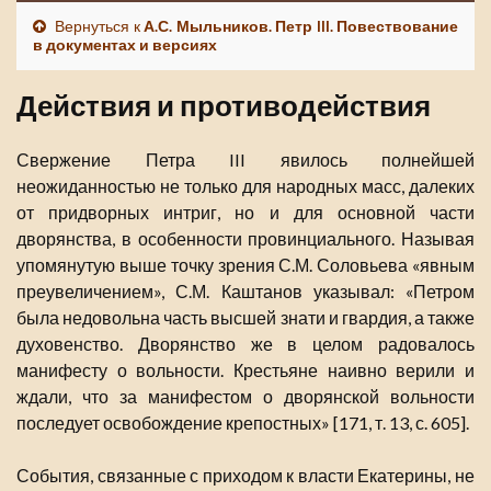
Вернуться к
А.С. Мыльников. Петр III. Повествование
в документах и версиях
Действия и противодействия
Свержение Петра III явилось полнейшей
неожиданностью не только для народных масс, далеких
от придворных интриг, но и для основной части
дворянства, в особенности провинциального. Называя
упомянутую выше точку зрения С.М. Соловьева «явным
преувеличением», С.М. Каштанов указывал: «Петром
была недовольна часть высшей знати и гвардия, а также
духовенство. Дворянство же в целом радовалось
манифесту о вольности. Крестьяне наивно верили и
ждали, что за манифестом о дворянской вольности
последует освобождение крепостных» [171, т. 13, с. 605].
События, связанные с приходом к власти Екатерины, не