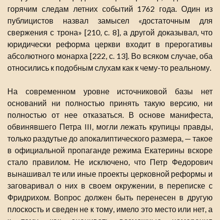
горячим следам летних событий 1762 года. Один из
публицистов назвал замысел «достаточным для
свержения с трона» [210, с. 8], а другой доказывал, что
юридически реформа церкви входит в прерогативы
абсолютного монарха [222, с. 13]. Во всяком случае, оба
относились к подобным слухам как к чему-то реальному.
На современном уровне источниковой базы нет
оснований ни полностью принять такую версию, ни
полностью от нее отказаться. В основе манифеста,
обвинявшего Петра III, могли лежать крупицы правды,
только раздутые до апокалиптического размера, — такое
в официальной пропаганде режима Екатерины вскоре
стало правилом. Не исключено, что Петр Федорович
вынашивал те или иные проекты церковной реформы и
заговаривал о них в своем окружении, в переписке с
Фридрихом. Вопрос должен быть перенесен в другую
плоскость и сведен не к тому, имело это место или нет, а