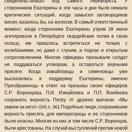
свидетельствовал ход самого переворота. У
сторонников Екатерины в эти часы и дни было немало
критических ситуаций, когда замысел заговорщиков
висел, казалось бы, на волоске. В самый ответственный
момент, когда сторонники Екатерины утром 28 июня
агитировали в Петербурге гвардейские полки в свою
пользу, им пришлось встретиться не только с
колебаниями, но даже с глухим, а подчас и открытым
сопротивлением. Многие офицеры призывали солдат
не поддаваться уговорам, а оставаться верными
присяге. Когда измайловцы и семеновцы уже
высказались в поддержку Екатерины, именно
Преображенцы в ответ на призывы своих офицеров
С.Р. Воронцова, П.И. Измайлова и П.П. Воейкова
сохранять верность Петру III дружно кричали: «Мы
умрем за него!» [60, с. 36]. Подобные люди, сохранившие
верность присяге, для императрицы и ее сторонников
были опасны. Многие из них, в том числе С.Р. Воронцов,
были арестованы. На случай выступлений против новой