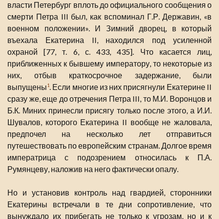
власти Петербург вплоть до официального сообщения о
смерти Петра III был, как вспоминал Г.Р. Державин, «в
военном положении». И Зимний дворец, в который
въехала Екатерина II, находился под усиленной
охраной [77, т. 6, с. 433, 435]. Что касается лиц,
приближенных к бывшему императору, то некоторые из
них, отбыв краткосрочное задержание, были
выпущены
. Если многие из них присягнули Екатерине II
1
сразу же, еще до отречения Петра III, то М.И. Воронцов и
Б.К. Миних принесли присягу только после этого, а И.И.
Шувалов, которого Екатерина II вообще не жаловала,
предпочел на несколько лет отправиться
путешествовать по европейским странам. Долгое время
императрица с подозрением относилась к П.А.
Румянцеву, наложив на него фактически опалу.
Но и установив контроль над гвардией, сторонники
Екатерины встречали в те дни сопротивление, что
вынуждало их прибегать не только к угрозам, но и к