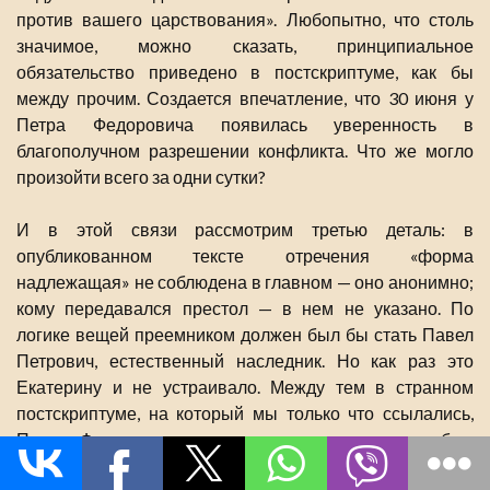
против вашего царствования». Любопытно, что столь
значимое, можно сказать, принципиальное
обязательство приведено в постскриптуме, как бы
между прочим. Создается впечатление, что 30 июня у
Петра Федоровича появилась уверенность в
благополучном разрешении конфликта. Что же могло
произойти всего за одни сутки?
И в этой связи рассмотрим третью деталь: в
опубликованном тексте отречения «форма
надлежащая» не соблюдена в главном — оно анонимно;
кому передавался престол — в нем не указано. По
логике вещей преемником должен был бы стать Павел
Петрович, естественный наследник. Но как раз это
Екатерину и не устраивало. Между тем в странном
постскриптуме, на который мы только что ссылались,
Петр Федорович как о чем-то само собою
разумеющемся заявлял о лояльности в отношении