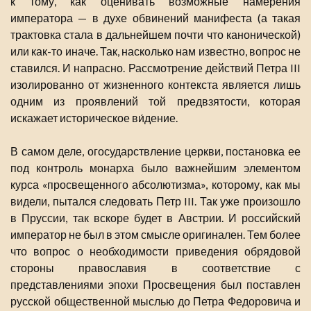
к тому, как оценивать возможные намерения
императора — в духе обвинений манифеста (а такая
трактовка стала в дальнейшем почти что канонической)
или как-то иначе. Так, насколько нам известно, вопрос не
ставился. И напрасно. Рассмотрение действий Петра III
изолированно от жизненного контекста является лишь
одним из проявлений той предвзятости, которая
искажает историческое ви́дение.
В самом деле, огосударствление церкви, постановка ее
под контроль монарха было важнейшим элементом
курса «просвещенного абсолютизма», которому, как мы
видели, пытался следовать Петр III. Так уже произошло
в Пруссии, так вскоре будет в Австрии. И российский
император не был в этом смысле оригинален. Тем более
что вопрос о необходимости приведения обрядовой
стороны православия в соответствие с
представлениями эпохи Просвещения был поставлен
русской общественной мыслью до Петра Федоровича и