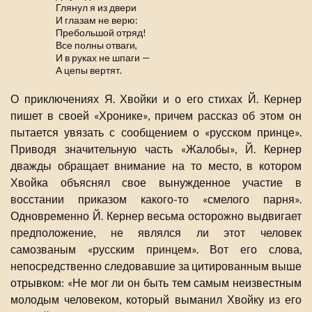
Глянул я из двери
И глазам не верю:
Пребольшой отряд!
Все полны отваги,
И в руках не шпаги —
А цепы вертят.
О приключениях Я. Хвойки и о его стихах Й. Кернер
пишет в своей «Хронике», причем рассказ об этом он
пытается увязать с сообщением о «русском принце».
Приводя значительную часть «Жалобы», Й. Кернер
дважды обращает внимание на то место, в котором
Хвойка объяснял свое вынужденное участие в
восстании приказом какого-то «смелого парня».
Одновременно Й. Кернер весьма осторожно выдвигает
предположение, не являлся ли этот человек
самозваным «русским принцем». Вот его слова,
непосредственно следовавшие за цитированным выше
отрывком: «Не мог ли он быть тем самым неизвестным
молодым человеком, который выманил Хвойку из его