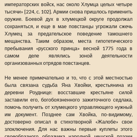
императорских войск, нас около Хлумца целых четыре
тысячи» [224, с. 102]. Армии снова пришлось применить
оружие. Боевой дух в хлумецкой округе продолжал
сохраняться, и еще в мае повстанцы угрожали сжечь
Хлумец за предательское поведение тамошнего
мещанства. Таким образом, места гипотетического
пребывания «русского принца» весной 1775 года в
самом деле являлись зоной деятельности
организованных отрядов повстанцев.
Не менее примечательно и то, что с этой местностью
была связана судьба Яна Хвойки, крестьянина из
деревни Роуднице: восставшие крестьяне силой
заставили его, богобоязненного зажиточного седлака,
помочь получить от хлумецкого управляющего нужный
им документ. Позднее сам Хвойка, по-видимому,
достоверно описал в стихотворной «Жалобе» свои
злоключения. Для нас важны первые куплеты этого
своеобразного образчика народной чешской поэзии