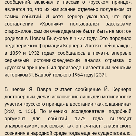
сообщений, включая и пассаж о «русском принце»,
является то, что их написание отделено полувеком от
самих событий. И хотя Кернер указывал, что при
составлении «Хроники» пользовался рассказами
старожилов, сам он очевидцем не был и быть не мог: он
родился в Новом Быджове в 1777 году. Это породило
недоверие к информации Кернера. И хотя о ней дважды,
в 1859 и 1932 годах, сообщалось в печати, впервые
серьезный источниковедческий анализ отрывка о
«русском принце» был произведен известным чешским
историком Я. Ваврой только в 1964 году [237].
В целом Я. Вавра считает сообщение Й. Кернера
достоверным, делая исключение лишь для мотивировки
участия «русского принца» в восстании «как славянина»
[237, с. 150]. По мнению исследователя, подобный
аргумент для событий 1775 года выглядит
анахронизмом, поскольку, как он считает, славянского
сознания в народной среде тогда еще не существовало.