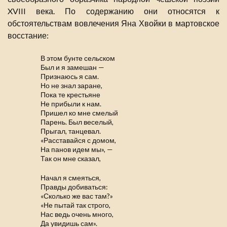
XVIII века. По содержанию они относятся к
обстоятельствам вовлечения Яна Хвойки в мартовское
восстание:
В этом бунте сельском
Был и я замешан —
Признаюсь я сам.
Но не знал заране,
Пока те крестьяне
Не прибыли к нам.
Пришел ко мне смелый
Парень. Был веселый,
Прыгал, танцевал.
«Расставайся с домом,
На панов идем мы», —
Так он мне сказал,
Начал я смеяться,
Правды добиваться:
«Сколько же вас там?»
«Не пытай так строго,
Нас ведь очень много,
Да увидишь сам».