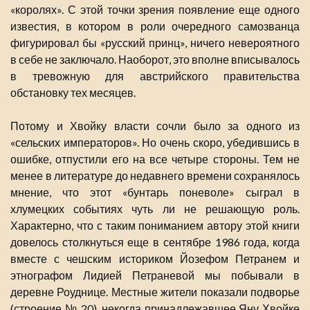
«королях». С этой точки зрения появление еще одного
известия, в котором в роли очередного самозванца
фигурировал бы «русский принц», ничего невероятного
в себе не заключало. Наоборот, это вполне вписывалось
в тревожную для австрийского правительства
обстановку тех месяцев.
Потому и Хвойку власти сочли было за одного из
«сельских императоров». Но очень скоро, убедившись в
ошибке, отпустили его на все четыре стороны. Тем не
менее в литературе до недавнего времени сохранялось
мнение, что этот «бунтарь поневоле» сыграл в
хлумецких событиях чуть ли не решающую роль.
Характерно, что с таким пониманием автору этой книги
довелось столкнуться еще в сентябре 1986 года, когда
вместе с чешским историком Йозефом Петранем и
этнографом Лидией Петраневой мы побывали в
деревне Роуднице. Местные жители показали подворье
(строение № 20), некогда принадлежавшее Яну Хвойке