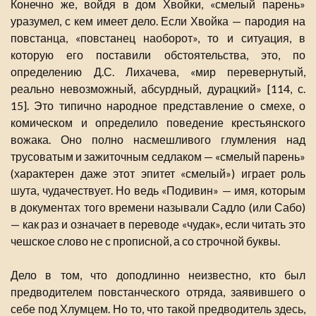
Конечно же, войдя в дом Хвойки, «смелый парень»
уразумел, с кем имеет дело. Если Хвойка — пародия на
повстанца, «повстанец наоборот», то и ситуация, в
которую его поставили обстоятельства, это, по
определению Д.С. Лихачева, «мир перевернутый,
реально невозможный, абсурдный, дурацкий» [114, с.
15]. Это типично народное представление о смехе, о
комическом и определило поведение крестьянского
вожака. Оно полно насмешливого глумления над
трусоватым и зажиточным седлаком — «смелый парень»
(характерен даже этот эпитет «смелый») играет роль
шута, чудачествует. Но ведь «Подивин» — имя, которым
в документах того времени называли Садло (или Сабо)
— как раз и означает в переводе «чудак», если читать это
чешское слово не с прописной, а со строчной буквы.
Дело в том, что доподлинно неизвестно, кто был
предводителем повстанческого отряда, заявившего о
себе под Хлумцем. Но то, что такой предводитель здесь,