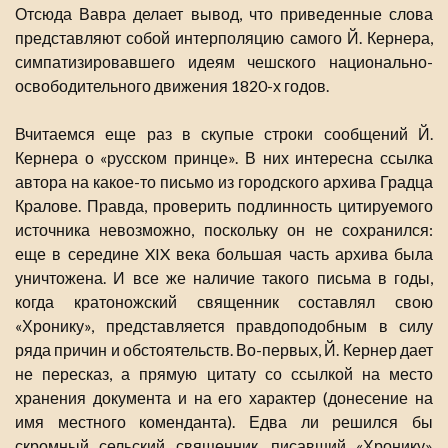
Отсюда Вавра делает вывод, что приведенные слова
представляют собой интерполяцию самого Й. Кернера,
симпатизировавшего идеям чешского национально-
освободительного движения 1820-х годов.
Вчитаемся еще раз в скупые строки сообщений Й.
Кернера о «русском принце». В них интересна ссылка
автора на какое-то письмо из городского архива Градца
Кралове. Правда, проверить подлинность цитируемого
источника невозможно, поскольку он не сохранился:
еще в середине XIX века большая часть архива была
уничтожена. И все же наличие такого письма в годы,
когда кратоножский священник составлял свою
«Хронику», представляется правдоподобным в силу
ряда причин и обстоятельств. Во-первых, Й. Кернер дает
не пересказ, а прямую цитату со ссылкой на место
хранения документа и на его характер (донесение на
имя местного коменданта). Едва ли решился бы
скромный сельский священник, писавший «Хронику»