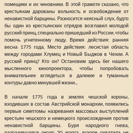
помещики и их чиновники. В этой грамоте сказано, что
крестьянам дарованы вольность и освобождение от
ненавистной барщины. Разносится неясный слух, будто
бы один из крестьянских отрядов возглавил молодой
русский принц, специально пришедший из России, чтобы
помочь угнетенному люду. Время действия: ранняя
весна 1775 года. Место действия: лесистая область
между городами Хлумец и Новый Быджов в Чехии. А
русский принц? Кто он? Остановим здесь бег нашего
мысленного кинопроектора, чтобы попробовать
внимательнее вглядеться в далекие и туманные
контуры давно минувшей жизни...
В начале 1775 года в землях чешской короны,
входивших в состав Австрийской монархии, появились
первые симптомы назревания массовых выступлений
крестьян чешского и немецкого происхождения против
ненавистной барщины. Буря народного гнева,
разразившаяся около 20 марта, вскоре охватила не