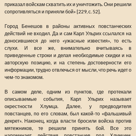
приказал войскам схватить их и уничтожить. Они решили
сопротивляться и приняли бой» [229, с. 52].
Город Бенешов в районы активных повстанческих
действий не входил. Да и сам Карл Ульрих ссылался на
доносившиеся до него «ужасные известия», то есть
слухи. И все же, внимательно вчитываясь в
приведенные строки и делая необходимые скидки и на
авторскую позицию, и на степень достоверности его
информации, трудно отвлечься от мысли, что речь идет о
чем-то знакомом.
В самом деле, одним из пунктов, где протекали
описываемые события, Карл Ульрих называет
окрестности Хлумца. Далее, у предводителя
повстанцев, по его словам, был какой-то «фальшивый
декрет». Наконец, когда власти бросили войска против
мятежников, те решили принять бой. Все это
напоминает действия повстанцев под Хлумцем,