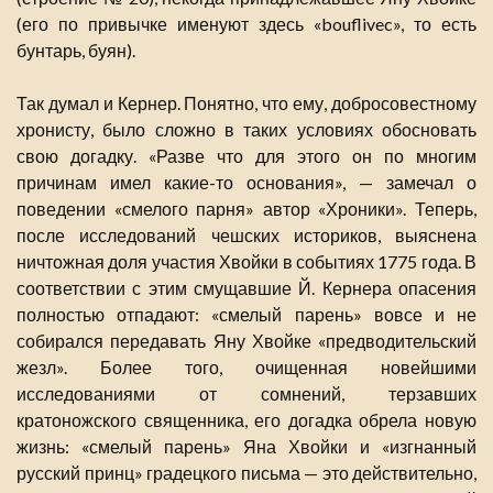
(его по привычке именуют здесь «bouflivec», то есть
бунтарь, буян).
Так думал и Кернер. Понятно, что ему, добросовестному
хронисту, было сложно в таких условиях обосновать
свою догадку. «Разве что для этого он по многим
причинам имел какие-то основания», — замечал о
поведении «смелого парня» автор «Хроники». Теперь,
после исследований чешских историков, выяснена
ничтожная доля участия Хвойки в событиях 1775 года. В
соответствии с этим смущавшие Й. Кернера опасения
полностью отпадают: «смелый парень» вовсе и не
собирался передавать Яну Хвойке «предводительский
жезл». Более того, очищенная новейшими
исследованиями от сомнений, терзавших
кратоножского священника, его догадка обрела новую
жизнь: «смелый парень» Яна Хвойки и «изгнанный
русский принц» градецкого письма — это действительно,