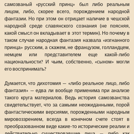
самозваный «русский принц» был либо реальным
лицом, либо, скорее всего, порождением народной
фантазии. Но при этом он отрицает наличие в чешской
народной среде славянского сознания (не поясняя,
какой смысл он вкладывает в этот термин). Но почему в
таком случае народная фантазия назвала «изгнанного
принца» русским, а скажем, не французом, голландцем,
немцем или представителем еще какой-либо
национальности? И чьим, собственно, «сыном» могли
его воспринимать?
Думается, что дихотомия — «либо реальное лицо, либо
фантазия» — едва ли вообще применима при анализе
такого круга материалов. Ведь история самозванства
свидетельствует, что за самыми неожиданными, порой
фантастическими версиями, порожденными народным
мировоззрением, всегда в конечном счете стоят в
преобразованном виде какие-то исторические реалии и
действительно существовавшие лица — либо как