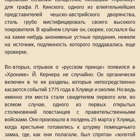
для графа Л. Кинского, одного из влиятельнейших
представителей чешско-австрийского дворянства,
столь грубо мистифицировать своего высокого
покровителя. В крайнем случае он, скорее, сослался бы
на какие-нибудь анонимные устные предания, нежели
на источник, подлинность которого поддавалась еще
проверке.
Во-вторых, отрывок о «русском принце» появился в
«Хронике» Й. Кернера не случайно. Он органически
включен в те ее разделы, которые непосредственно
касаются событий 1775 года в Хлумце и околии. Но ведь
именно эти места стали свидетелем первого или, во
всяком случае, одного из первых открытых
столкновений повстанцев с правительственными
войсками. Оно произошло в полдень 25 марта у Хлумца,
когда крестьяне готовились к штурму помещичьего
замка, где, как они полагали, был спрятан «золотой