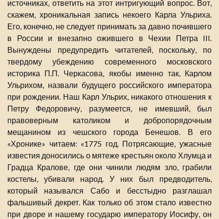
источниках, ответить на этот интригующий вопрос. Вот,
скажем, хроникальная запись некоего Карла Ульриха.
Его, конечно, не следует принимать за давно почившего
в России и внезапно ожившего в Чехии Петра III.
Вынуждены предупредить читателей, поскольку, по
твердому убеждению современного московского
историка П.П. Черкасова, якобы именно так, Карлом
Ульрихом, назвали будущего российского императора
при рождении. Наш Карл Ульрих, никакого отношения к
Петру Федоровичу, разумеется, не имевший, был
правоверным католиком и добропорядочным
мещанином из чешского города Бенешов. В его
«Хронике» читаем: «1775 год. Потрясающие, ужасные
известия доносились о мятеже крестьян около Хлумца и
Градца Кралове, где они чинили людям зло, грабили
костелы, убивали народ. У них был предводитель,
который назывался Сабо и бесстыдно разглашал
фальшивый декрет. Как только об этом стало известно
при дворе и нашему государю императору Иосифу, он