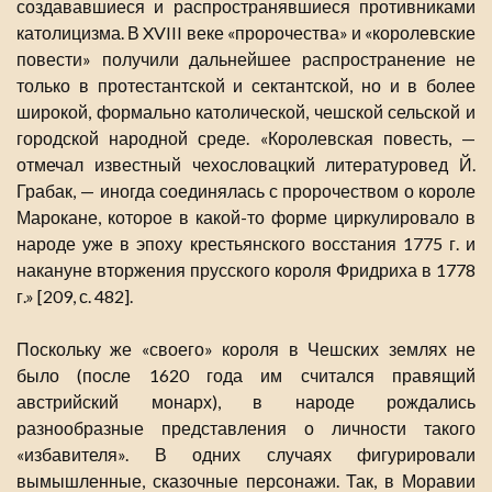
создававшиеся и распространявшиеся противниками
католицизма. В XVIII веке «пророчества» и «королевские
повести» получили дальнейшее распространение не
только в протестантской и сектантской, но и в более
широкой, формально католической, чешской сельской и
городской народной среде. «Королевская повесть, —
отмечал известный чехословацкий литературовед Й.
Грабак, — иногда соединялась с пророчеством о короле
Марокане, которое в какой-то форме циркулировало в
народе уже в эпоху крестьянского восстания 1775 г. и
накануне вторжения прусского короля Фридриха в 1778
г.» [209, с. 482].
Поскольку же «своего» короля в Чешских землях не
было (после 1620 года им считался правящий
австрийский монарх), в народе рождались
разнообразные представления о личности такого
«избавителя». В одних случаях фигурировали
вымышленные, сказочные персонажи. Так, в Моравии