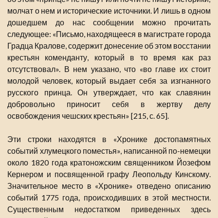
молчат о нем и исторические источники. И лишь в одном
дошедшем до нас сообщении можно прочитать
следующее: «Письмо, находящееся в магистрате города
Градца Кралове, содержит донесение об этом восстании
крестьян коменданту, который в то время как раз
отсутствовал». В нем указано, что «во главе их стоит
молодой человек, который выдает себя за изгнанного
русского принца. Он утверждает, что как славянин
добровольно приносит себя в жертву делу
освобождения чешских крестьян» [215, с. 65].
Эти строки находятся в «Хронике достопамятных
событий хлумецкого поместья», написанной по-немецки
около 1820 года кратоножским священником Йозефом
Кернером и посвященной графу Леопольду Кинскому.
Значительное место в «Хронике» отведено описанию
событий 1775 года, происходивших в этой местности.
Существенным недостатком приведенных здесь