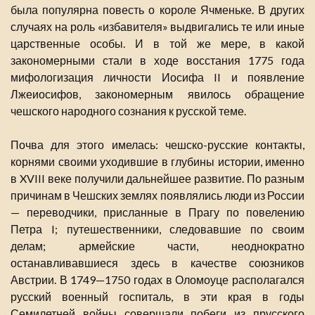
была популярна повесть о короле Ячменьке. В других
случаях на роль «избавителя» выдвигались те или иные
царственные особы. И в той же мере, в какой
закономерными стали в ходе восстания 1775 года
мифологизация личности Иосифа II и появление
Лжеиосифов, закономерным явилось обращение
чешского народного сознания к русской теме.
Почва для этого имелась: чешско-русские контакты,
корнями своими уходившие в глубины истории, именно
в XVIII веке получили дальнейшее развитие. По разным
причинам в Чешских землях появлялись люди из России
— переводчики, присланные в Прагу по повелению
Петра I; путешественники, следовавшие по своим
делам; армейские части, неоднократно
останавливавшиеся здесь в качестве союзников
Австрии. В 1749—1750 годах в Оломоуце располагался
русский военный госпиталь, в эти края в годы
Семилетней войны совершали побеги из прусского