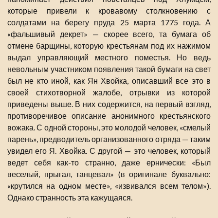
которые привели к кровавому столкновению с
солдатами на берегу пруда 25 марта 1775 года. А
«фальшивый декрет» — скорее всего, та бумага об
отмене барщины, которую крестьянам под их нажимом
выдал управляющий местного поместья. Но ведь
невольным участником появления такой бумаги на свет
был не кто иной, как Ян Хвойка, описавший все это в
своей стихотворной жалобе, отрывки из которой
приведены выше. В них содержится, на первый взгляд,
противоречивое описание анонимного крестьянского
вожака. С одной стороны, это молодой человек, «смелый
парень», предводитель организованного отряда — таким
увидел его Я. Хвойка. С другой — это человек, который
ведет себя как-то странно, даже ернически: «Был
веселый, прыгал, танцевал» (в оригинале буквально:
«крутился на одном месте», «извивался всем телом»).
Однако странность эта кажущаяся.