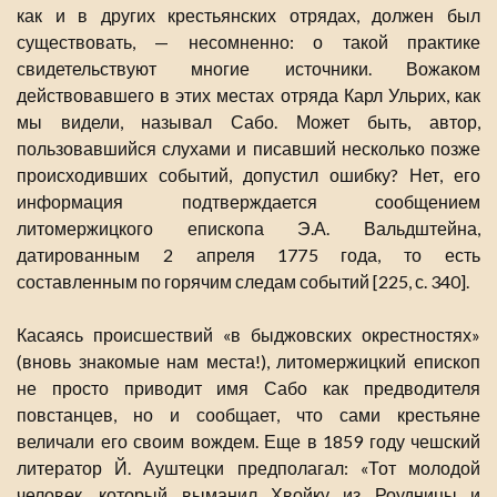
как и в других крестьянских отрядах, должен был
существовать, — несомненно: о такой практике
свидетельствуют многие источники. Вожаком
действовавшего в этих местах отряда Карл Ульрих, как
мы видели, называл Сабо. Может быть, автор,
пользовавшийся слухами и писавший несколько позже
происходивших событий, допустил ошибку? Нет, его
информация подтверждается сообщением
литомержицкого епископа Э.А. Вальдштейна,
датированным 2 апреля 1775 года, то есть
составленным по горячим следам событий [225, с. 340].
Касаясь происшествий «в быджовских окрестностях»
(вновь знакомые нам места!), литомержицкий епископ
не просто приводит имя Сабо как предводителя
повстанцев, но и сообщает, что сами крестьяне
величали его своим вождем. Еще в 1859 году чешский
литератор Й. Ауштецки предполагал: «Тот молодой
человек, который выманил Хвойку из Роудницы и