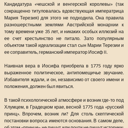
Кандидатура «чешской и венгерской королевы» (так
сокращенно титуловалась вдовствующая императрица
Мария Терезия) для этого не подходила. Она правила
разношерстными землями Австрийской монархии к
тому времени уже 35 лет, и никаких особых иллюзий на
ее счет крестьянство не питало. Зато популярным
объектом такой идеализации стал сын Марии Терезии и
ее соправитель, германский император Иосиф II.
Наивная вера в Иосифа приобрела в 1775 году ярко
выраженное политическое, антипомещичье звучание.
Избавителя ждали, и он, независимо от своего имени и
положения, должен был явиться.
В такой психологической атмосфере и возник где-то под
Хлумцем, в Градецком крае, весной 1775 года «русский
принц». Впрочем, возник ли? Для столь скептической
постановки вопроса имеются основания. В самом деле,
об этом «принце» не пишут или почти не пишут историки;