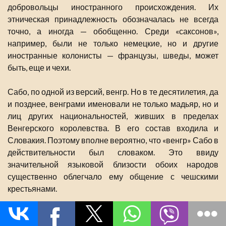
добровольцы иностранного происхождения. Их
этническая принадлежность обозначалась не всегда
точно, а иногда — обобщенно. Среди «саксонов»,
например, были не только немецкие, но и другие
иностранные колонисты — французы, шведы, может
быть, еще и чехи.
Сабо, по одной из версий, венгр. Но в те десятилетия, да
и позднее, венграми именовали не только мадьяр, но и
лиц других национальностей, живших в пределах
Венгерского королевства. В его состав входила и
Словакия. Поэтому вполне вероятно, что «венгр» Сабо в
действительности был словаком. Это ввиду
значительной языковой близости обоих народов
существенно облегчало ему общение с чешскими
крестьянами.
Если ход наших рассуждений справедлив, то Сабо —
«русский принц» — мог быть не просто очевидцем, но и