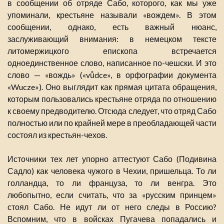
в сообщении об отряде Сабо, которого, как мы уже
упоминали, крестьяне называли «вождем». В этом
сообщении, однако, есть важный нюанс,
заслуживающий внимания: в немецком тексте
литомержицкого епископа встречается
одноединственное слово, написанное по-чешски. И это
слово — «вождь» («vůdce», в орфографии документа
«Wucze»). Оно выглядит как прямая цитата обращения,
которым пользовались крестьяне отряда по отношению
к своему предводителю. Отсюда следует, что отряд Сабо
полностью или по крайней мере в преобладающей части
состоял из крестьян-чехов.
Источники тех лет упорно аттестуют Сабо (Подивина
Садло) как человека чужого в Чехии, пришельца. То ли
голландца, то ли француза, то ли венгра. Это
любопытно, если считать, что за «русским принцем»
стоял Сабо. Не идут ли от него следы в Россию?
Вспомним, что в войсках Пугачева попадались и