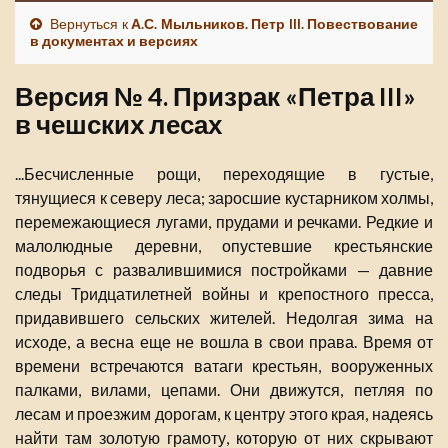
Вернуться к
А.С. Мыльников. Петр III. Повествование
в документах и версиях
Версия № 4. Призрак «Петра III»
в чешских лесах
...Бесчисленные рощи, переходящие в густые,
тянущиеся к северу леса; заросшие кустарником холмы,
перемежающиеся лугами, прудами и речками. Редкие и
малолюдные деревни, опустевшие крестьянские
подворья с развалившимися постройками — давние
следы Тридцатилетней войны и крепостного пресса,
придавившего сельских жителей. Недолгая зима на
исходе, а весна еще не вошла в свои права. Время от
времени встречаются ватаги крестьян, вооруженных
палками, вилами, цепами. Они движутся, петляя по
лесам и проезжим дорогам, к центру этого края, надеясь
найти там золотую грамоту, которую от них скрывают