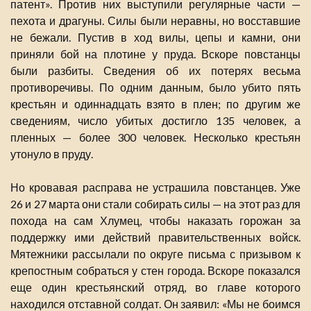
патент». Против них выступили регулярные части —
пехота и драгуны. Силы были неравны, но восставшие
не бежали. Пустив в ход вилы, цепы и камни, они
приняли бой на плотине у пруда. Вскоре повстанцы
были разбиты. Сведения об их потерях весьма
противоречивы. По одним данным, было убито пять
крестьян и одиннадцать взято в плен; по другим же
сведениям, число убитых достигло 135 человек, а
пленных — более 300 человек. Несколько крестьян
утонуло в пруду.
Но кровавая расправа не устрашила повстанцев. Уже
26 и 27 марта они стали собирать силы — на этот раз для
похода на сам Хлумец, чтобы наказать горожан за
поддержку ими действий правительственных войск.
Мятежники рассылали по округе письма с призывом к
крепостным собраться у стен города. Вскоре показался
еще один крестьянский отряд, во главе которого
находился отставной солдат. Он заявил: «Мы не боимся