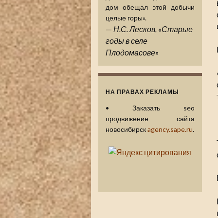
дом обещал этой добычи
целые горы».
—
Н.С. Лесков, «Старые
годы в селе
Плодомасове»
НА ПРАВАХ РЕКЛАМЫ
•
Заказать seo
продвижение сайта
новосибирск
agency.sape.ru
.