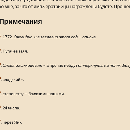
ко мне, за что от имп.<ератри>цы награждены будете. Прош
Примечания
1
. 1772.
Очевидно, и в заглавии этот год — описка.
2
. Пугачев взял.
3
.
Слова
Башкирцев же ~ а прочие нейдут
отчеркнуты на полях фиг
4
. сладк<ий>.
5
. степенству — ближними нашими.
6
. 24 числа.
7
. через Яик.