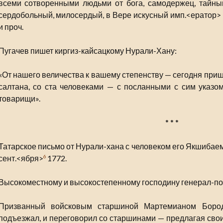
всеми сотворенными людьми от бога, самодержец, тайным
сердобольный, милосердый, в Вере искусный имп.<ератор> 
и проч.
Пугачев пишет киргиз-кайсацкому Нурали-Хану:
«От нашего величества к вашему степенству — сегодня при
салтана, со ста человеками — с посланными с сим указ
товарищи».
* * *
Татарское письмо от Нурали-хана с человеком его Якшибаем
сент.<ября>
1772.
6
Высокоместному и высокостепенному господину генерал-пору
Призванный войсковым старшиной Мартемианом Боро
подъезжал, и переговорил со старшинами — предлагая свои