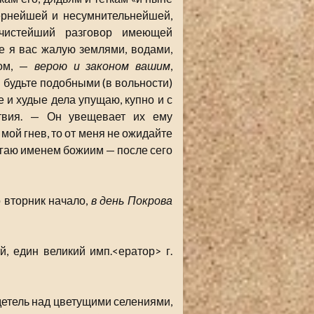
ернейшей и несумнительнейшей,
истейший разговор имеющей
е я вас жалую землями, водами,
бом, —
верою и законом вашим
,
и будьте подобными (в вольности)
 и худые дела упущаю, купно и с
твия. — Он увещевает их ему
 мой гнев, то от меня не ожидайте
гаю именем божиим — после сего
о вторник начало,
в день Покрова
, един великий имп.<ератор> г.
детель над цветущими селениями,