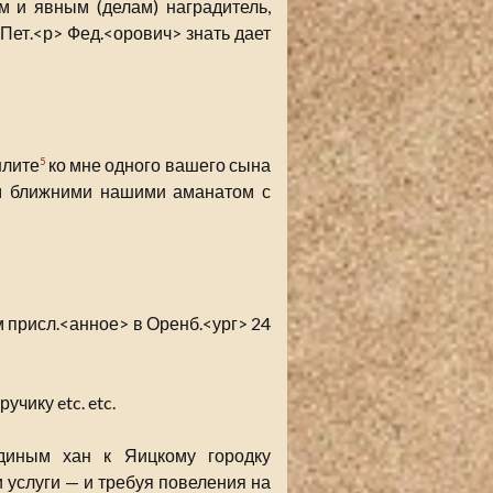
 и явным (делам) наградитель,
Пет.<р> Фед.<орович> знать дает
шлите
ко мне одного вашего сына
5
ом ближними нашими аманатом с
 присл.<анное> в Оренб.<ург> 24
чику etc. etc.
диным хан к Яицкому городку
 услуги — и требуя повеления на