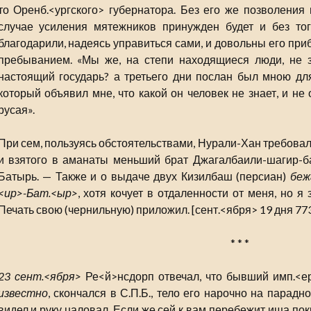
то Оренб.<ургского> губернатора. Без его же позволения
случае усиления мятежников принужден будет и без то
благодарили, надеясь управиться сами, и довольны его пр
пребыванием. «Мы же, на степи находящиеся люди, не 
настоящий государь? а третьего дни послан был мною дл
который объявил мне, что какой он человек не знает, и не
русая».
При сем, пользуясь обстоятельствами, Нурали-Хан требовал
и взятого в аманаты меньший брат Джагалбаили-шагир-
Батырь. — Также и о выдаче двух Кизилбаш (персиан)
беж
<ир>-Бат.<ыр>
, хотя кочует в отдаленности от меня, но я 
Печать свою (чернильную) приложил. [сент.<ября> 19 дня 773
* * *
23 сент.<ября>
Ре<й>нсдорп отвечал, что бывший имп.<ер
известно
, скончался в С.П.Б., тело его нарочно на парад
видел и руку цаловал. Если же сей к вам перебежит ища по