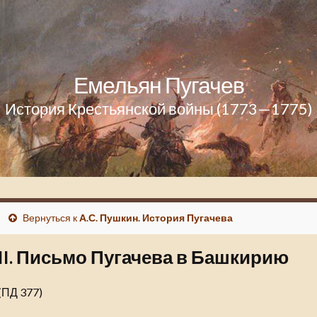
Емельян Пугачев
История Крестьянской войны (1773—1775)
Вернуться к
А.С. Пушкин. История Пугачева
II. Письмо Пугачева в Башкирию
(ПД 377)