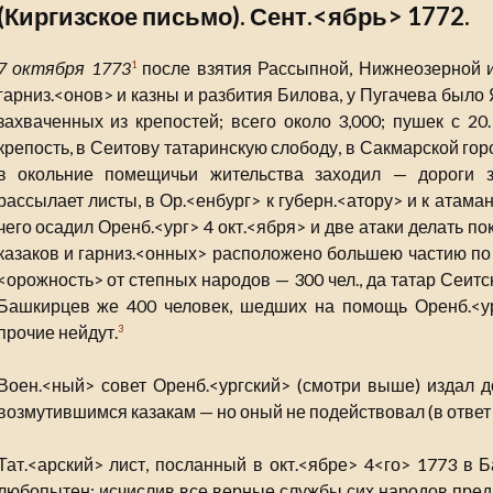
(Киргизское письмо). Сент.<ябрь> 1772.
7 октября 1773
после взятия Рассыпной, Нижнеозерной и
1
гарниз.<онов> и казны и разбития Билова, у Пугачева было 
захваченных из крепостей; всего около 3,000; пушек с 20
крепость, в Сеитову татаринскую слободу, в Сакмарской гор
в окольние помещичьи жительства заходил — дороги за
рассылает листы, в Ор.<енбург> к губерн.<атору> и к атама
чего осадил Оренб.<ург> 4 окт.<ября> и две атаки делать по
казаков и гарниз.<онных> расположено большею частию по 
<орожность> от степных народов — 300 чел., да татар Сеитск
Башкирцев же 400 человек, шедших на помощь Оренб.<ур
прочие нейдут.
3
Воен.<ный> совет Оренб.<ургский> (смотри выше) издал 
возмутившимся казакам — но оный не подействовал (в ответ
Тат.<арский> лист, посланный в окт.<ябре> 4<го> 1773 в 
любопытен: исчислив все верные службы сих народов предк