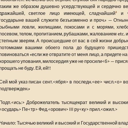
таким же образом душевно усердствующей и сердечно в
дражайшей, светлое лицо имеющей, сладчайший
и ч
4
государыне вашей служите безъизменно и проч.» — Отнын
рыбными ловли, жилищами, покосами и с морями, хле
посевом, телом, пропитанием, рубашками, жалованием etc. 
степным зверям. А происшедшие от вас в сей жизни добрые
потомками вашими обоего пола до будущего пришедс
повиноваться «если же отвратите от меня лицо, а придете на
хорошего упования, милосердия уже не просили<б> — прися
прощать не буду. Ей, ей!!
Сей мой указ писан сент.<ября> в последн.<ее> числ.<о> в
подтвержден.»
Подп.<ись:> Доброжелатель тысящекрат великий и высокий
<осударь> Пе<тр> Фед.<орович> III ру<ку> прил.<ожил.>
Начало
: Тысячью великий и высокий и Государственной вла