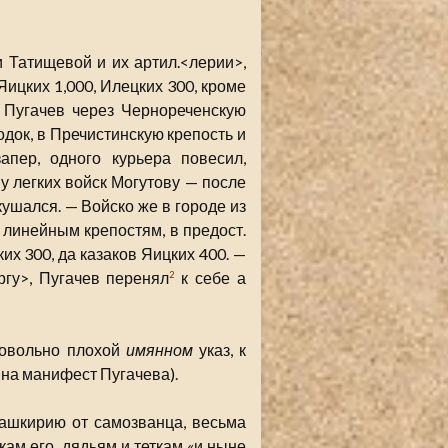
 Татищевой и их артил.<лерии>,
Яицких 1,000, Илецких 300, кроме
. Пугачев через Чернореченскую
одок, в Пречистинскую крепость и
пер, одного курьера повесил,
ну легких войск Могутову — после
кушался. — Войско же в городе из
линейным крепостям, в предост.
их 300, да казаков Яицких 400. —
гу>, Пугачев перенял
к себе а
2
довольно плохой
имянном
указ, к
 на манифест Пугачева).
Башкирию от самозванца, весьма
ам его, дядьям и теткам «и ныне