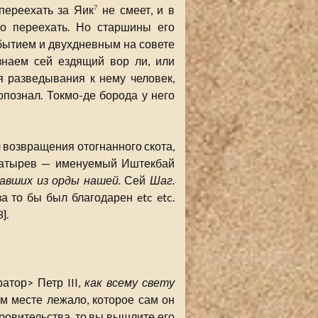
 переехать за Яик
не смеет, и в
7
го переехать. Но старшины его
ибытием и двухдневным на совете
знаем сей ездящий вор ли, или
я разведывания к нему человек,
 опознал. Токмо-де борода у него
 возвращения отогнанного скота,
батырев — именуемый Иштекбай
авших из орды нашей.
Сей
Шаг.
за то бы был благодарен etc etc.
].
атор> Петр III,
как всему свету
ном месте лежало, которое сам он
кровительства, то вы вышлите его