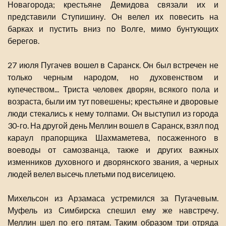
Новагорода; крестьяне Демидова связали их и
представили Ступишину. Он велел их повесить на
барках и пустить вниз по Волге, мимо бунтующих
берегов.
27 июля Пугачев вошел в Саранск. Он был встречен не
только черным народом, но духовенством и
купечеством... Триста человек дворян, всякого пола и
возраста, были им тут повешены; крестьяне и дворовые
люди стекались к нему толпами. Он выступил из города
30-го. На другой день Меллин вошел в Саранск, взял под
караул прапорщика Шахмаметева, посаженного в
воеводы от самозванца, также и других важных
изменников духовного и дворянского звания, а черных
людей велел высечь плетьми под виселицею.
Михельсон из Арзамаса устремился за Пугачевым.
Муфель из Симбирска спешил ему же навстречу.
Меллин шел по его пятам. Таким образом три отряда