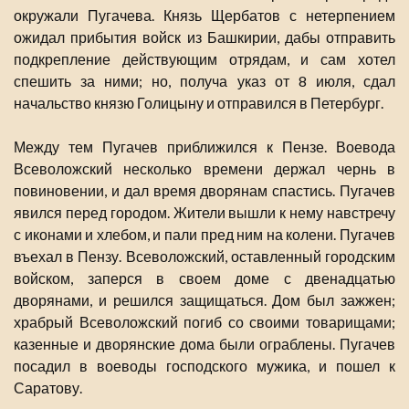
окружали Пугачева. Князь Щербатов с нетерпением
ожидал прибытия войск из Башкирии, дабы отправить
подкрепление действующим отрядам, и сам хотел
спешить за ними; но, получа указ от 8 июля, сдал
начальство князю Голицыну и отправился в Петербург.
Между тем Пугачев приближился к Пензе. Воевода
Всеволожский несколько времени держал чернь в
повиновении, и дал время дворянам спастись. Пугачев
явился перед городом. Жители вышли к нему навстречу
с иконами и хлебом, и пали пред ним на колени. Пугачев
въехал в Пензу. Всеволожский, оставленный городским
войском, заперся в своем доме с двенадцатью
дворянами, и решился защищаться. Дом был зажжен;
храбрый Всеволожский погиб со своими товарищами;
казенные и дворянские дома были ограблены. Пугачев
посадил в воеводы господского мужика, и пошел к
Саратову.