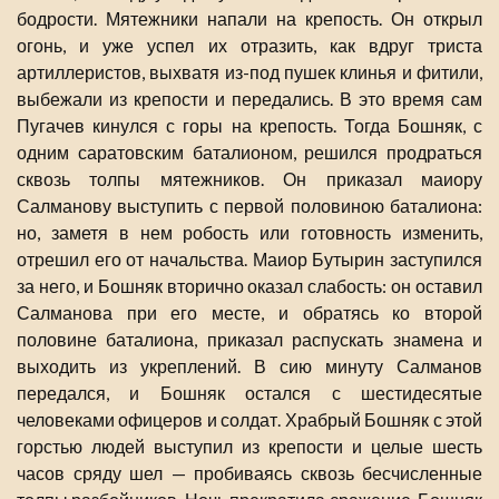
бодрости. Мятежники напали на крепость. Он открыл
огонь, и уже успел их отразить, как вдруг триста
артиллеристов, выхватя из-под пушек клинья и фитили,
выбежали из крепости и передались. В это время сам
Пугачев кинулся с горы на крепость. Тогда Бошняк, с
одним саратовским баталионом, решился продраться
сквозь толпы мятежников. Он приказал маиору
Салманову выступить с первой половиною баталиона:
но, заметя в нем робость или готовность изменить,
отрешил его от начальства. Маиор Бутырин заступился
за него, и Бошняк вторично оказал слабость: он оставил
Салманова при его месте, и обратясь ко второй
половине баталиона, приказал распускать знамена и
выходить из укреплений. В сию минуту Салманов
передался, и Бошняк остался с шестидесятые
человеками офицеров и солдат. Храбрый Бошняк с этой
горстью людей выступил из крепости и целые шесть
часов сряду шел — пробиваясь сквозь бесчисленные