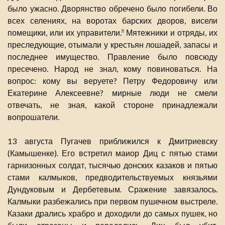
было ужасно. Дворянство обречено было погибели. Во
всех селениях, на воротах барских дворов, висели
помещики, или их управители.
Мятежники и отряды, их
8
преследующие, отымали у крестьян лошадей, запасы и
последнее имущество. Правление было повсюду
пресечено. Народ не знал, кому повиноваться. На
вопрос: кому вы веруете? Петру Федоровичу или
Екатерине Алексеевне? мирные люди не смели
отвечать, не зная, какой стороне принадлежали
вопрошатели.
13 августа Пугачев приближился к Дмитриевску
(Камышенке). Его встретил маиор Диц с пятью стами
гарнизонных солдат, тысячью донских казаков и пятью
стами калмыков, предводительствуемых князьями
Дундуковым и Дербетевым. Сражение завязалось.
Калмыки разбежались при первом пушечном выстреле.
Казаки дрались храбро и доходили до самых пушек, но