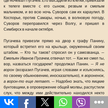
где ночевал Пугачев. Его высадили из клетки, привязали
к телеге вместе с его сыном, резвым и смелым
мальчиком, и во всю ночь Суворов сам их караулил. В
Коспорье, против Самары, ночью, в волновую погоду,
Суворов переправился через Волгу, и пришел в
Симбирск в начале октября.
Пугачева привезли прямо на двор к графу Панину,
который встретил его на крыльце, окруженный своим
штабом. — Кто ты таков? спросил он у самозванца. —
Емельян Иванов Пугачев
, отвечал тот. — Как же смел ты,
вор, назваться государем? продолжал Панин. —
Я не
ворон
(возразил Пугачев, играя словами и изъясняясь,
по своему обыкновению, иносказательно), я
вороненок,
а ворон-то еще летает
. — Надобно знать, что яицкие
бунтовщики, в опровержение общей молвы, распустили
слух, что между ими действительно находился некто
Пугачев, но что он с государем Петром III, ими
предводительствующим, ничего общего не имеет.