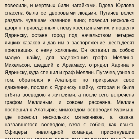
повесили, и мертвых били нагайками. Вдова Юрлова
спасена была ее дворовыми людьми. Пугачев велел
раздать чувашам казенное вино; повесил несколько
дворян, приведенных к нему крестьянами их, и пошел к
Ядринску, оставя город под начальством четырех
яицких казаков и дав им в распоряжение шестьдесят
приставших к нему холопьев. Он оставил за собою
малую шайку, для задержания графа Меллина.
Михельсон, шедший к Арзамасу, отрядил Харина к
Ядринску, куда спешил и граф Меллин. Пугачев, узнав о
том, обратился к Алатырю; но прикрывая свое
движение, послал к Ядринску шайку, которая и была
отбита воеводою и жителями, а после сего встречена
графом Меллиным, и совсем рассеяна. Меллин
поспешил к Алатырю; мимоходом освободил Курмыш,
где повесил нескольких мятежников, а казака,
назвавшегося воеводою, взял с собою, как языка.
Офицеры инвалидной команды, присягнувшие