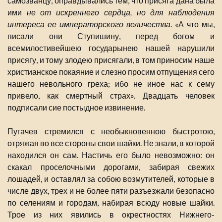
самозванцу, оправдывались тем, что присяга дана была
ими
не от искреннего сердца, но для наблюдения
интереса ее императорского величества
. «А что мы,
писали они Ступишину, перед богом и
всемилостивейшею государынею нашей нарушили
присягу, и тому злодею присягали, в том приносим наше
христианское покаяние и слезно просим отпущения сего
нашего невольного греха; ибо не иное нас к сему
привело, как смертный страх». Двадцать человек
подписали сие постыдное извинение.
Пугачев стремился с необыкновенною быстротою,
отряжая во все стороны свои шайки. Не знали, в которой
находился он сам. Настичь его было невозможно: он
скакал проселочными дорогами, забирая свежих
лошадей, и оставлял за собою возмутителей, которые в
числе двух, трех и не более пяти разъезжали безопасно
по селениям и городам, набирая всюду новые шайки.
Трое из них явились в окрестностях Нижнего-