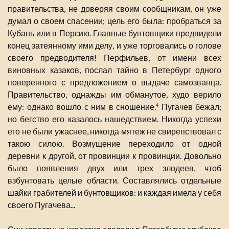
правительства, не доверяя своим сообщникам, он уже
думал о своем спасении; цель его была: пробраться за
Кубань или в Персию. Главные бунтовщики предвидели
конец затеянному ими делу, и уже торговались о голове
своего предводителя! Перфильев, от имени всех
виновных казаков, послал тайно в Петербург одного
поверенного с предложением о выдаче самозванца.
Правительство, однажды им обманутое, худо верило
ему: однако вошло с ним в сношение.
Пугачев бежал;
4
но бегство его казалось нашедствием. Никогда успехи
его не были ужаснее, никогда мятеж не свирепствовал с
такою силою. Возмущение переходило от одной
деревни к другой, от провинции к провинции. Довольно
было появления двух или трех злодеев, чтоб
взбунтовать целые области. Составлялись отдельные
шайки грабителей и бунтовщиков: и каждая имела у себя
своего Пугачева...