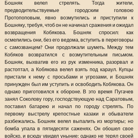
Бошняк велел стрелять. Тогда жители,
предводительствуемые городским головою
Протопоповым, явно возмутились и приступили к
Бошняку, требуя, чтоб он не начинал сражения и ожидал
возвращения Кобякова. Бошняк спросил: как
осмелились они, без его ведома, вступить в переговоры
с самозванцем? Они продолжали шуметь. Между тем
Кобяков возвратился с возмутительным письмом.
Бошняк, выхватив его из рук изменника, разорвал и
растоптал, а Кобякова велел взять под караул. Купцы
пристали к нему с просьбами и угрозами, и Бошняк
принужден был им уступить и освободить Кобякова. Он
однако приготовился к обороне. В это время Пугачев
занял Соколову гору, господствующую над Саратовым,
поставил батарею и начал по городу стрелять. По
первому выстрелу крепостные казаки и обыватели
разбежались. Бошняк велел выпалить из мортиры; но
бомба упала в пятидесяти саженях. Он обошел свое
войско, и всюду увидел уныние: однако не терял своей