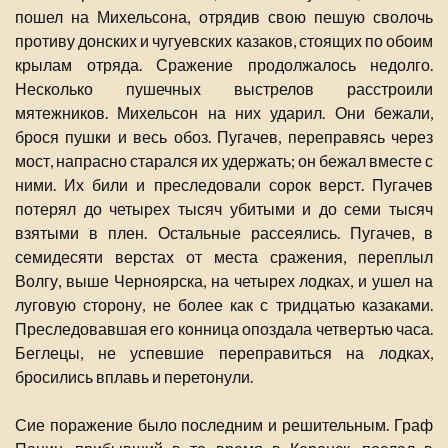
пошел на Михельсона, отрядив свою пешую сволочь
противу донских и чугуевских казаков, стоящих по обоим
крылам отряда. Сражение продолжалось недолго.
Несколько пушечных выстрелов расстроили
мятежников. Михельсон на них ударил. Они бежали,
брося пушки и весь обоз. Пугачев, переправясь через
мост, напрасно старался их удержать; он бежал вместе с
ними. Их били и преследовали сорок верст. Пугачев
потерял до четырех тысяч убитыми и до семи тысяч
взятыми в плен. Остальные рассеялись. Пугачев, в
семидесяти верстах от места сражения, переплыл
Волгу, выше Черноярска, на четырех лодках, и ушел на
луговую сторону, не более как с тридцатью казаками.
Преследовавшая его конница опоздала четвертью часа.
Беглецы, не успевшие переправиться на лодках,
бросились вплавь и перетонули.
Сие поражение было последним и решительным. Граф