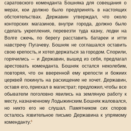
саратовского коменданта Бошняка для совещания о
мерах, кои должно было предпринять в настоящих
обстоятельствах. Державин утверждал, что около
конторских магазинов, внутри города, должно было
сделать укрепления, перевезти туда казну, лодки на
Волге сжечь, по берегу расставить батареи и итти
навстречу Пугачеву. Бошняк не соглашался оставить
свою крепость, и хотел держаться за городом. Спорили,
горячились — и Державин, вышед из себя, предлагал
арестовать коменданта. Бошняк остался неколебим,
повторяя, что он вверенной ему крепости и божиих
церквей покинуть на расхищение не хочет. Державин,
оставя его, приехал в магистрат; предложил, чтобы все
обыватели поголовно явились на земляную работу к
месту, назначенному Лодыжинским. Бошняк жаловался,
но никто его не слушал. Памятником сих споров
осталось язвительное письмо Державина к упрямому
коменданту.
6