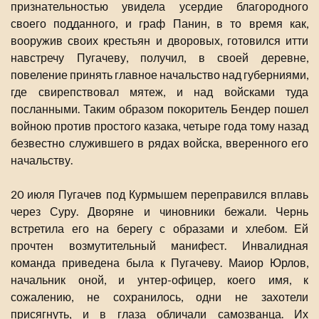
признательностью увидела усердие благородного
своего подданного, и граф Панин, в то время как,
вооружив своих крестьян и дворовых, готовился итти
навстречу Пугачеву, получил, в своей деревне,
повеление принять главное начальство над губерниями,
где свирепствовал мятеж, и над войсками туда
посланными. Таким образом покоритель Бендер пошел
войною против простого казака, четыре года тому назад
безвестно служившего в рядах войска, вверенного его
начальству.
20 июля Пугачев под Курмышем переправился вплавь
через Суру. Дворяне и чиновники бежали. Чернь
встретила его на берегу с образами и хлебом. Ей
прочтен возмутительный манифест. Инвалидная
команда приведена была к Пугачеву. Маиор Юрлов,
начальник оной, и унтер-офицер, коего имя, к
сожалению, не сохранилось, одни не захотели
присягнуть, и в глаза обличали самозванца. Их