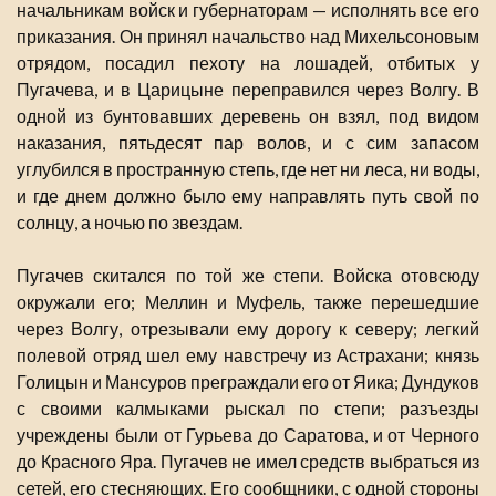
начальникам войск и губернаторам — исполнять все его
приказания. Он принял начальство над Михельсоновым
отрядом, посадил пехоту на лошадей, отбитых у
Пугачева, и в Царицыне переправился через Волгу. В
одной из бунтовавших деревень он взял, под видом
наказания, пятьдесят пар волов, и с сим запасом
углубился в пространную степь, где нет ни леса, ни воды,
и где днем должно было ему направлять путь свой по
солнцу, а ночью по звездам.
Пугачев скитался по той же степи. Войска отовсюду
окружали его; Меллин и Муфель, также перешедшие
через Волгу, отрезывали ему дорогу к северу; легкий
полевой отряд шел ему навстречу из Астрахани; князь
Голицын и Мансуров преграждали его от Яика; Дундуков
с своими калмыками рыскал по степи; разъезды
учреждены были от Гурьева до Саратова, и от Черного
до Красного Яра. Пугачев не имел средств выбраться из
сетей, его стесняющих. Его сообщники, с одной стороны