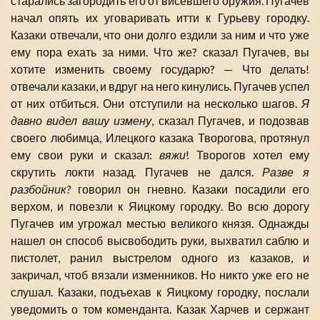
старались загородить его от висевшего оружия. Пугачев
начал опять их уговаривать итти к Гурьеву городку.
Казаки отвечали, что они долго ездили за ним и что уже
ему пора ехать за ними. Что же? сказал Пугачев, вы
хотите изменить своему государю? — Что делать!
отвечали казаки, и вдруг на него кинулись. Пугачев успел
от них отбиться. Они отступили на несколько шагов.
Я
давно видел вашу измену
, сказал Пугачев, и подозвав
своего любимца, Илецкого казака Творогова, протянул
ему свои руки и сказал:
вяжи
! Творогов хотел ему
скрутить локти назад. Пугачев не дался.
Разве я
разбойник?
говорил он гневно. Казаки посадили его
верхом, и повезли к Яицкому городку. Во всю дорогу
Пугачев им угрожал местью великого князя. Однажды
нашел он способ высвободить руки, выхватил саблю и
пистолет, ранил выстрелом одного из казаков, и
закричал, чтоб вязали изменников. Но никто уже его не
слушал. Казаки, подъехав к Яицкому городку, послали
уведомить о том коменданта. Казак Харчев и сержант