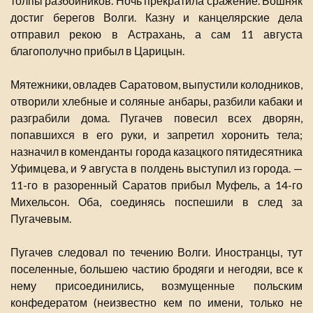
толпы разбойников. Ночь прекратила сражение. Бошняк
достиг берегов Волги. Казну и канцелярские дела
отправил рекою в Астрахань, а сам 11 августа
благополучно прибыл в Царицын.
Мятежники, овладев Саратовом, выпустили колодников,
отворили хлебные и соляные анбары, разбили кабаки и
разграбили дома. Пугачев повесил всех дворян,
попавшихся в его руки, и запретил хоронить тела;
назначил в коменданты города казацкого пятидесятника
Уфимцева, и 9 августа в полдень выступил из города. —
11-го в разоренный Саратов прибыл Муфель, а 14-го
Михельсон. Оба, соединясь поспешили в след за
Пугачевым.
Пугачев следовал по течению Волги. Иностранцы, тут
поселенные, большею частию бродяги и негодяи, все к
нему присоединились, возмущенные польским
конфедератом (неизвестно кем по имени, только не