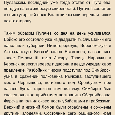
Пулавским; последний уже тогда отстал от Пугачева,
негодуя на его зверскую свирепость). Пугачев составил
из них гусарский полк. Волжские казаки перешли также
на его сторону.
Таким образом Пугачев со дня на день усиливался.
Войско его состояло уже из двадцати тысяч. Шайки его
наполняли губернии Нижегородскую, Воронежскую и
Астраханскую. Беглый холоп Евсигнеев, назвавшись
также Петром III, взял Инсару, Троицк, Наровчат и
Керенск, повесил воевод и дворян, и везде учредил свое
правление. Разбойник Фирска подступил под Симбирск,
убив в сражении полковника Рычкова, заступившего
место Чернышева, погибшего под Оренбургом при
начале бунта; гарнизон изменил ему. Симбирск был
спасен однакож прибытием полковника Обернибесова.
Фирска наполнил окрестности убийствами и грабежами.
Верхний и нижний Ломов были ограблены и сожжены
другими злодеями. Состояние сего обширного края