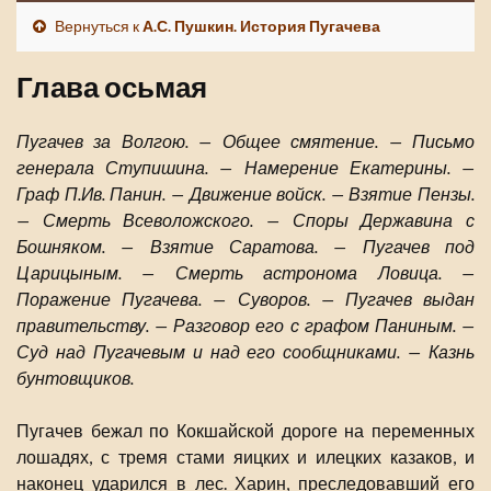
Вернуться к
А.С. Пушкин. История Пугачева
Глава осьмая
Пугачев за Волгою. — Общее смятение. — Письмо
генерала Ступишина. — Намерение Екатерины. —
Граф П.Ив. Панин. — Движение войск. — Взятие Пензы.
— Смерть Всеволожского. — Споры Державина с
Бошняком. — Взятие Саратова. — Пугачев под
Царицыным. — Смерть астронома Ловица. —
Поражение Пугачева. — Суворов. — Пугачев выдан
правительству. — Разговор его с графом Паниным. —
Суд над Пугачевым и над его сообщниками. — Казнь
бунтовщиков.
Пугачев бежал по Кокшайской дороге на переменных
лошадях, с тремя стами яицких и илецких казаков, и
наконец ударился в лес. Харин, преследовавший его