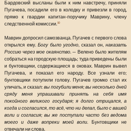
Бардовский высланы были к ним навстречу, приняли
Пугачева, посадили его в колодку и привезли в город,
прямо к гвардии капитан-поручику Маврину, члену
следственной комиссии.
10
Маврин допросил самозванца. Пугачев с первого слова
открылся ему.
Богу было угодно
, сказал он,
наказать
Россию через мое окаянство
. — Велено было жителям
собраться на городскую площадь; туда приведены были
и бунтовщики, содержащиеся в оковах. Маврин вывел
Пугачева, и показал его народу. Все узнали его;
бунтовщики потупили голову. Пугачев громко стал их
уличать, и сказал:
вы погубили меня; вы несколько дней
сряду меня упрашивали принять на себя имя
покойного великого государя; я долго отрицался, а
когда и согласился, то всё, что ни делал, было с вашей
воли и согласия; вы же поступали часто без ведома
моего и даже вопреки моей воли
. Бунтовщики не
отвечали ни слова.