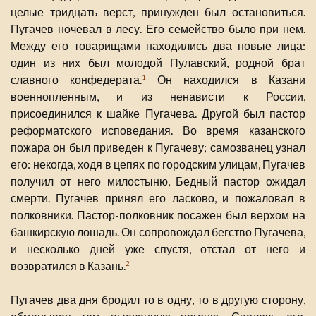
целые тридцать верст, принужден был остановиться.
Пугачев ночевал в лесу. Его семейство было при нем.
Между его товарищами находились два новые лица:
один из них был молодой Пулавский, родной брат
славного конфедерата.
Он находился в Казани
1
военнопленным, и из ненависти к России,
присоединился к шайке Пугачева. Другой был пастор
реформатского исповедания. Во время казанского
пожара он был приведен к Пугачеву; самозванец узнал
его: некогда, ходя в цепях по городским улицам, Пугачев
получил от него милостыню, Бедный пастор ожидал
смерти. Пугачев принял его ласково, и пожаловал в
полковники. Пастор-полковник посажен был верхом на
башкирскую лошадь. Он сопровождал бегство Пугачева,
и несколько дней уже спустя, отстал от него и
возвратился в Казань.
2
Пугачев два дня бродил то в одну, то в другую сторону,