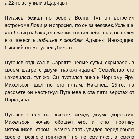
а 22-го вступили в Царицын.
Пугачев бежал по берегу Волги. Тут он встретил
астронома Ловица и спросил, что он за человек. Услыша,
что Ловиц наблюдал течение светил небесных, он велел
его повесить
поближе к звездам
. Адъюнкт Иноходцев,
бывший тут же, успел убежать.
Пугачев отдыхал в Сарепте целые сутки, скрываясь в
своем шатре с двумя наложницами.
Семейство его
9
находилось тут же. Он пустился вниз к Черному Яру.
Михельсон шел по его пятам. Наконец, 25-го, на
рассвете он настигнул Пугачева в ста пяти верстах от
Царицына.
Пугачев стоял на высоте, между двумя дорогами.
Михельсон ночью обошел его, и стал противу
мятежников. Утром Пугачев опять увидел перед собою
своего грозного гонителя;
но не смутился, а смело
*