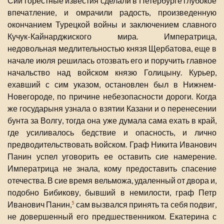
Сии горестные известия сделали в Петербурге глубокое
впечатление, и омрачили радость, произведенную
окончанием Турецкой войны и заключением славного
Кучук-Кайнарджиского мира. Императрица,
недовольная медлительностью князя Щербатова, еще в
начале июля решилась отозвать его и поручить главное
начальство над войском князю Голицыну. Курьер,
ехавший с сим указом, остановлен был в Нижнем-
Новегороде, по причине небезопасности дороги. Когда
же государыня узнала о взятии Казани и о перенесении
бунта за Волгу, тогда она уже думала сама ехать в край,
где усиливалось бедствие и опасность, и лично
предводительствовать войском. Граф Никита Иванович
Панин успел уговорить ее оставить сие намерение.
Императрица не знала, кому предоставить спасение
отечества. В сие время вельможа, удаленный от двора и,
подобно Бибикову, бывший в немилости, граф Петр
Иванович Панин,
сам вызвался принять та себя подвиг,
5
не довершенный его предшественником. Екатерина с