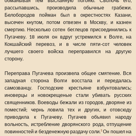
обманывая тем высланную погоню. Сволочь его,
рассыпавшись, производила обычные грабежи.
Белобородов пойман был в окрестностях Казани,
высечен кнутом, потом отвезен в Москву, и казнен
смертию. Несколько сотен беглецов присоединились к
Пугачеву. 18 июля он вдруг устремился к Волге, на
Кокшайский перевоз, и в числе пяти-сот человек
лучшего своего войска переправился на другую
сторону.
Переправа Пугачева произвела общее смятение. Вся
западная сторона Волги восстала и передалась
самозванцу. Господские крестьяне взбунтовались;
иноверцы и новокрещеные стали убивать русских
священников. Воеводы бежали из городов, дворяне из
поместий; чернь ловила тех и других, и отовсюду
приводила к Пугачеву. Пугачев объявил народу
вольность, истребление дворянского рода, отпущение
повинностей и безденежную раздачу соли.
Он пошел на
3