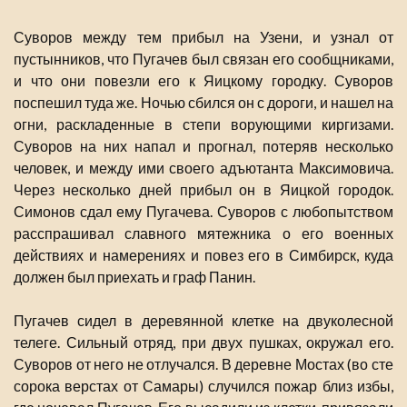
Суворов между тем прибыл на Узени, и узнал от
пустынников, что Пугачев был связан его сообщниками,
и что они повезли его к Яицкому городку. Суворов
поспешил туда же. Ночью сбился он с дороги, и нашел на
огни, раскладенные в степи ворующими киргизами.
Суворов на них напал и прогнал, потеряв несколько
человек, и между ими своего адъютанта Максимовича.
Через несколько дней прибыл он в Яицкой городок.
Симонов сдал ему Пугачева. Суворов с любопытством
расспрашивал славного мятежника о его военных
действиях и намерениях и повез его в Симбирск, куда
должен был приехать и граф Панин.
Пугачев сидел в деревянной клетке на двуколесной
телеге. Сильный отряд, при двух пушках, окружал его.
Суворов от него не отлучался. В деревне Мостах (во сте
сорока верстах от Самары) случился пожар близ избы,