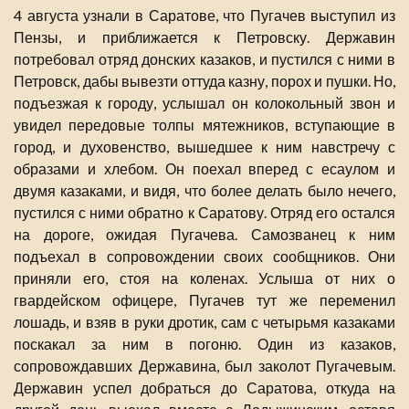
4 августа узнали в Саратове, что Пугачев выступил из
Пензы, и приближается к Петровску. Державин
потребовал отряд донских казаков, и пустился с ними в
Петровск, дабы вывезти оттуда казну, порох и пушки. Но,
подъезжая к городу, услышал он колокольный звон и
увидел передовые толпы мятежников, вступающие в
город, и духовенство, вышедшее к ним навстречу с
образами и хлебом. Он поехал вперед с есаулом и
двумя казаками, и видя, что более делать было нечего,
пустился с ними обратно к Саратову. Отряд его остался
на дороге, ожидая Пугачева. Самозванец к ним
подъехал в сопровождении своих сообщников. Они
приняли его, стоя на коленах. Услыша от них о
гвардейском офицере, Пугачев тут же переменил
лошадь, и взяв в руки дротик, сам с четырьмя казаками
поскакал за ним в погоню. Один из казаков,
сопровождавших Державина, был заколот Пугачевым.
Державин успел добраться до Саратова, откуда на