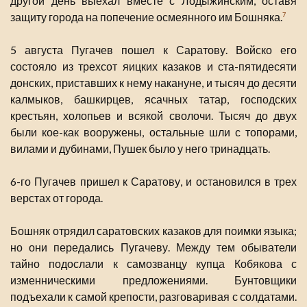
другой день выехал вместе с Лодыжинским, оставя
защиту города на попечение осмеянного им Бошняка.
7
5 августа Пугачев пошел к Саратову. Войско его
состояло из трехсот яицких казаков и ста-пятидесяти
донских, приставших к нему накануне, и тысяч до десяти
калмыков, башкирцев, ясачных татар, господских
крестьян, холопьев и всякой сволочи. Тысяч до двух
были кое-как вооружены, остальные шли с топорами,
вилами и дубинами, Пушек было у него тринадцать.
6-го Пугачев пришел к Саратову, и остановился в трех
верстах от города.
Бошняк отрядил саратовских казаков для поимки языка;
но они передались Пугачеву. Между тем обыватели
тайно подослали к самозванцу купца Кобякова с
изменническими предложениями. Бунтовщики
подъехали к самой крепости, разговаривая с солдатами.