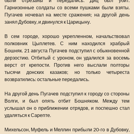
были отрезаны и передались. Диц был убит.
Гарнизонные солдаты со всеми пушками были взяты.
Пугачев ночевал на месте сражения; на другой день
занял Дубовку, и двинулся к Царицыну.
В сем городе, хорошо укрепленном, начальствовал
полковник Цыплетев. С ним находился храбрый
Бошняк. 21 августа Пугачев подступил с обыкновенной
дерзостию. Отбитый с уроном, он удалился за восемь
верст от крепости. Против него выслали полторы
тысячи донских казаков; но только четыреста
возвратились: остальные передались.
На другой день Пугачев подступил к городу со стороны
Волги, и был опять отбит Бошняком. Между тем
услышал он о приближении отрядов, и поспешно стал
удаляться к Сарепте.
Михельсон, Муфель и Меллин прибыли 20-го в Дубовку,