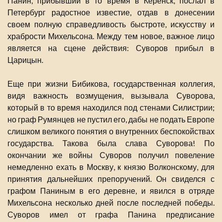
Панин, прибывший в то время в Керенск, послал в
Петербург радостное известие, отдав в донесении
своем полную справедливость быстроте, искусству и
храбрости Михельсона. Между тем новое, важное лицо
является на сцене действия: Суворов прибыл в
Царицын.
Еще при жизни Бибикова, государственная коллегия,
видя важность возмущения, вызывала Суворова,
который в то время находился под стенами Силистрии;
но граф Румянцев не пустил его, дабы не подать Европе
слишком великого понятия о внутренних беспокойствах
государства. Такова была слава Суворова! По
окончании же войны Суворов получил повеление
немедленно ехать в Москву, к князю Волконскому, для
принятия дальнейших препоручений. Он свиделся с
графом Паниным в его деревне, и явился в отряде
Михельсона несколько дней после последней победы.
Суворов имел от графа Панина предписание