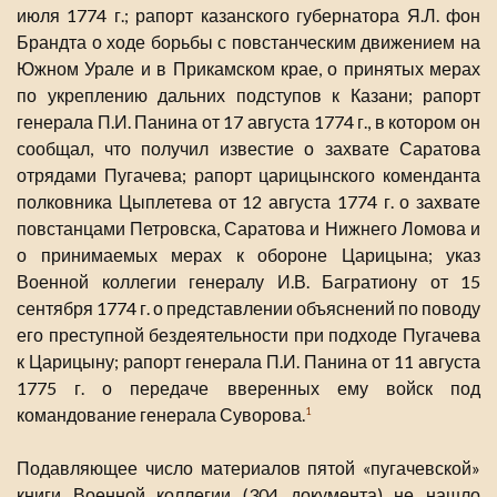
июля 1774 г.; рапорт казанского губернатора Я.Л. фон
Брандта о ходе борьбы с повстанческим движением на
Южном Урале и в Прикамском крае, о принятых мерах
по укреплению дальних подступов к Казани; рапорт
генерала П.И. Панина от 17 августа 1774 г., в котором он
сообщал, что получил известие о захвате Саратова
отрядами Пугачева; рапорт царицынского коменданта
полковника Цыплетева от 12 августа 1774 г. о захвате
повстанцами Петровска, Саратова и Нижнего Ломова и
о принимаемых мерах к обороне Царицына; указ
Военной коллегии генералу И.В. Багратиону от 15
сентября 1774 г. о представлении объяснений по поводу
его преступной бездеятельности при подходе Пугачева
к Царицыну; рапорт генерала П.И. Панина от 11 августа
1775 г. о передаче вверенных ему войск под
командование генерала Суворова.
1
Подавляющее число материалов пятой «пугачевской»
книги Военной коллегии (304 документа) не нашло