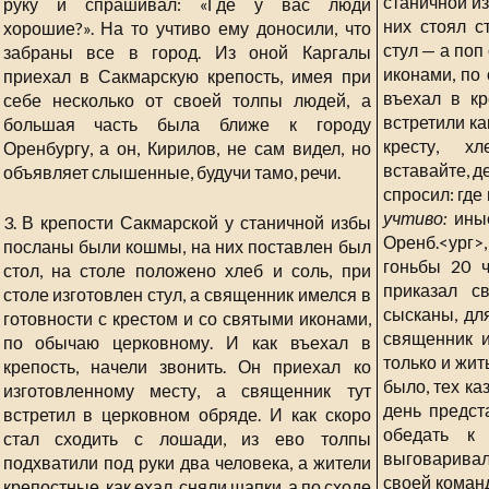
станичной и
руку и спрашивал: «Где у вас люди
них стоял с
хорошие?». На то учтиво ему доносили, что
стул — а поп
забраны все в город. Из оной Каргалы
иконами, по 
приехал в Сакмарскую крепость, имея при
въехал в кр
себе несколько от своей толпы людей, а
встретили ка
большая часть была ближе к городу
кресту, хл
Оренбургу, а он, Кирилов, не сам видел, но
вставайте, д
объявляет слышенные, будучи тамо, речи.
спросил: где
учтиво:
иные
3. В крепости Сакмарской у станичной избы
Оренб.<ург
посланы были кошмы, на них поставлен был
гоньбы 20 ч
стол, на столе положено хлеб и соль, при
приказал с
столе изготовлен стул, а священник имелся в
сысканы, дл
готовности с крестом и со святыми иконами,
священник 
по обычаю церковному. И как въехал в
только и жит
крепость, начели звонить. Он приехал ко
было, тех ка
изготовленному месту, а священник тут
день предст
встретил в церковном обряде. И как скоро
обедать к 
стал сходить с лошади, из ево толпы
выговаривал
подхватили под руки два человека, а жители
своей коман
крепостные, как ехал, сняли шапки, а по сходе