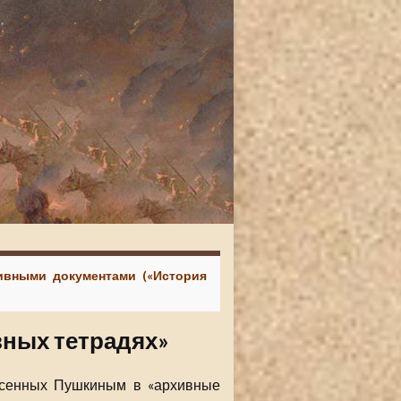
хивными документами («История
вных тетрадях»
несенных Пушкиным в «архивные