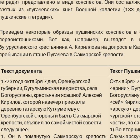
тетради», представлено в виде конспектов. Они составляю
взятых из «пугачевских» книг Военной коллегии (133 
пушкинские «тетради»).
Приведем некоторые образцы пушкинских конспектов в 
первоисточниками. Вот как, например, выглядят в 
бугурусланского крестьянина А. Кириллова на допросе в Ка
пребывании в стане Пугачева в Сакмарской крепости:
Текст документа
Текст Пушк
1773 года октября 7 дня, Оренбургской
Окт.<ября> 7 
губернии, Бугульминская ведомства, села
<ернии>, Буг
Богорусланы, крестьянин ясашной Алексей
Богоруслану,
Кирилов, которой навечер приехал в
<сей> Кирило
деревню татарскую Кутлуметеву с
<арскую> де
Оренбургской стороны и был в Сакмарской
<ургской> ст
крепости, объявил по самой чистой совести
<ости>, по с
следующее:
1) Во вторни
1. Он в помянутую Сакмарскую крепость
Сакм.<арскую