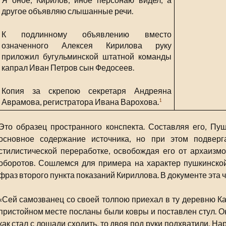
другое объявляю слышанные речи.
К подлинному объявлению вместо
означенного Алексея Кирилова руку
приложил бугульминской штатной команды
капрал Иван Петров сын Федосеев.
Копия за скрепою секретаря Андреяна
Аврамова, регистратора Ивана Варохова.
1
Это образец пространного конспекта. Составляя его, Пу
основное содержание источника, но при этом подверг
стилистической переработке, освобождая его от архаизм
оборотов. Сошлемся для примера на характер пушкинской
фраз второго пункта показаний Кириллова. В документе эта ч
«Сей самозванец со своей толпою приехал в ту деревню Кар
пристойном месте посланы были ковры и поставлен стул. О
как стал с лошади сходить, то двоя под руки подхватили. На