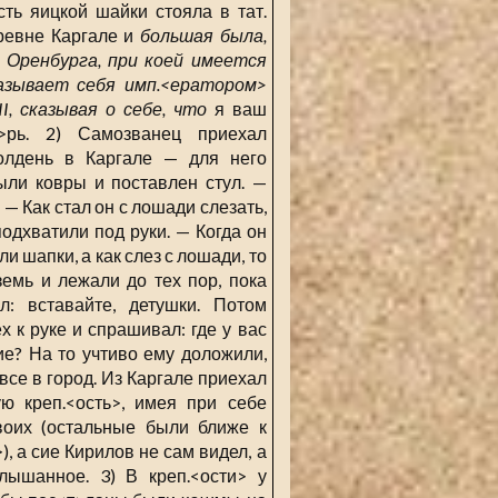
сть яицкой шайки стояла в тат.
ревне Каргале и
большая была,
о Оренбурга, при коей имеется
азывает себя имп.<ератором>
I, сказывая о себе, что
я ваш
а>рь. 2) Самозванец приехал
олдень в Каргале — для него
ли ковры и поставлен стул. —
 — Как стал он с лошади слезать,
подхватили под руки. — Когда он
ли шапки, а как слез с лошади, то
земь и лежали до тех пор, пока
л: вставайте, детушки. Потом
х к руке и спрашивал: где у вас
е? На то учтиво ему доложили,
все в город. Из Каргале приехал
ю креп.<ость>, имея при себе
воих (остальные были ближе к
), а сие Кирилов не сам видел, а
лышанное. 3) В креп.<ости> у