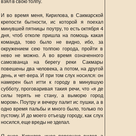
взял в свою толпу.
И во время меня, Кирилова, в Сакмарской
крепости бытности, ис которой я поехал
минувшей пятницы поутру, то есть октября 4
дня, чтоб отколе пришла на помощь какая
команда, тово было не видно, ибо, за
окружением сею толпою города, пройти в
нево не можно. А во время означенного
самозванца на берегу реки Сакмары
повешены два человека, а потом, на другой
день, и чет-вера. И при том слух носился: он
намерен был итти к городу в минувшую
субботу, проговаривая такия речи, что «я де
силы терять не стану, а выморю город
мором». Поутру и вечеру палит ис пушки, а в
одно время пальбы и много было, только по
пустому. И до моего отъезду городу, как слух
носился, еще вреды не зделал.
Я оное, Кирилов, иное персонаю видел, а