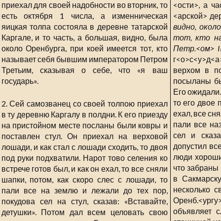
приехал для своей надобности во вторник, то
<ости>, а ча
есть октября 1 числа, а изменническая
<арской> де
яицкая толпа состояла в деревне татарской
видно, окол
Каргале, и то часть, а большая, видно, была
тот, кто н
около Оренбурга, при коей имеется тот, кто
Петр.<ом> II
называет себя бывшим императором Петром
г<о>с<у>д<
Третьим, сказывая о себе, что «я ваш
верхом в п
государь».
посыланы бы
Его ожидали.
то его двое 
2. Сей самозванец со своей толпою приехал
ехал, все сня
в ту деревню Каргалу в полдни. К его приезду
пали все на
на пристойном месте посланы были ковры и
сел и сказа
поставлен стул. Он приехал на верховой
допустил все
лошади, и как стал с лошади сходить, то двоя
люди хороши
под руки подхватили. Нарот тово селения ко
что забраны 
встрече готов был, и как он ехал, то все сняли
в Сакмарску
шапки, потом, как скоро слес с лошади, то
несколько с
пали все на землю и лежали до тех пор,
Оренб.<ургу>
покудова сел на стул, сказав: «Вставайте,
объявляет с
детушки». Потом дал всем целовать свою