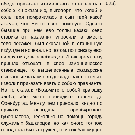
623).
обеде приказал атаманскаго отца взять с
собою к наказанию, выговоря, что «хлеб и
соль твоя помрачилась и сын твой какой
атаман, что место свое покинул». Однако
бывшие при нем ево толпы казаки сево
старика от наказания упросили, а вместо
тово посажен был скованной в станишную
избу, где и ночевал, но потом, по приказу ево,
на другой день освобожден. И как время ему
пришло отъехать в свое изменническое
становище, то вышеписанные сакмарские
сысканные казаки ево докладывают: сколько
изволит приказать взять с собою правианта.
На то сказал: «Возьмите с собой краюшку
хлеба, ибо меня проводите только до
Оренбурга». Между тем приехало, видно по
приказу господина оренбургского
губернатора, несколько на помощь городу
служилых башкирцов, но как оного толпою
город стал быть окружен, то и сих башкирцов