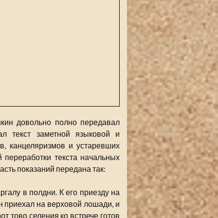
шкин довольно полно передавал
ал текст заметной языковой и
ов, канцеляризмов и устаревших
 переработки текста начальных
асть показаний передана так:
галу в полдни. К его приезду на
н приехал на верховой лошади, и
рот тово селения ко встрече готов