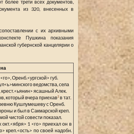
т более трети всех документов,
документа из 320, внесенных в
сопоставлении с их архивными
конспекте Пушкина показания
занской губернской канцелярии о
ина
<го>, Оренб.<ургской> губ.
ул<ь>минского ведомства, села
 крест.<ьянин> ясашный Алек.
в, который вчера приехав
в тат.
2
ревню Кушлумешеву с Оренб.
ороны и был в Сакмарской креп.
амой чистой совести показал.
к окт.<ября> 1 <го> приехал он в
> креп.<ость> по своей надобн.