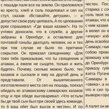
честен. По
с лошади пали все на землю. Он приложился
старика с со
ко кресту, хлеб и соль поцеловал и сел на
соль твоя п
стул, сказав: «Вставайте, детушки», — и
атаман, что
допустил свою руку целовать. А по целовании
с ним казаки
руки спрашивал: «Где ваши казаки?». На то
а велел он е
учтиво доносили, что в службе, а другие
<ичную> изб
забраны в Оренбург, а оставлено для
день освобо
почтовой гоньбы дватцать человек, но и тех
Сакмарс.<ки
при том случае не было по притчине
собою прови
сокрытия. Он приказал священнику: «Для
краюшку хле
тово тебе приказываю, что ты священник и
до Оренбург
атаман, а ежели не сыщете, только и жить
приказу губ
будете». Почему, сколько можно было, тех
взята Пугач
казаков и сыскали и ему на другой день и
Сакмары в 
представили. От вышеписанного
<овека>, а н
изготовленного места сел на лошадь, поехал
что я сил тр
обедать ко атаманскому сакмарских казаков
выморю горо
отцу и при обеде выговаривал: «Что естьли
бы де твой сын был при своей здесь команде,
А палит он мн
то б ваш обет был высок и честен». И по