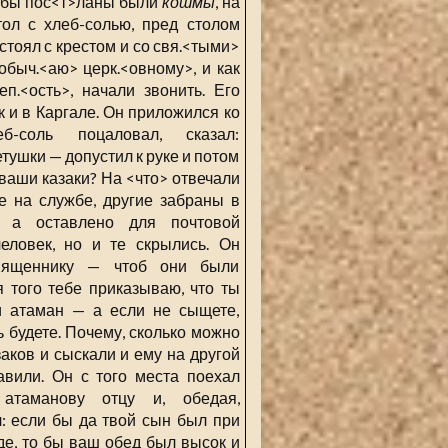
збы пос<т>ланы были
кошмы
, на
тол с хлеб-солью, пред столом
 стоял с крестом и со свя.<тыми>
обыч.<аю> церк.<овному>, и как
еп.<ость>, начали звонить. Его
к и в Каргале. Он приложился ко
еб-соль поцаловал, сказал:
етушки — допустил к руке и потом
 ваши казаки? На <что> отвечали
 на службе, другие забраны в
>, а оставлено для почтовой
еловек, но и те скрылись. Он
вященнику — чтоб они были
я того тебе приказываю, что ты
и атаман — а если не сыщете,
ь будете. Почему, сколько можно
заков и сыскали и ему на другой
авили. Он с того места поехал
атаманову отцу и, обедая,
: если бы да твой сын был при
де, то бы ваш обед был высок и