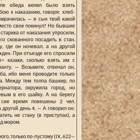
сле обеда велел было взять
бою к наказанию, говоря: хлеб-
омрачилась — и сын твой какой
 место свое покинул? Но бывшие
 старика от наказания упросили,
го скованного посадить в стан.
у, где он ночевал, а на другой
жден. При отъезде его спросили
е> казаки, сколько взять им с
анту. — Возьмите, отвечал он,
ба, ибо меня проводите только
а. Между тем толпа башкир, по
ернатора, окружила город, но
евым в его шайку. А на берегу
сие время повешены 2 чел.
а другой день 4. — А говорил он:
атить не стану (в приступах), а
д мором.
ого, только по-пустому (IX, 622—