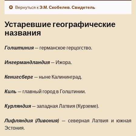
Вернуться к
Э.М. Скобелев. Свидетель
Устаревшие географические
названия
Голштиния
— германское герцогство.
Ингермандландия
— Ижора.
Кенигсберг
— ныне Калининград.
Киль
— главный город в Голштинии.
Курляндия
— западная Латвия (Курземе).
Лифляндия (Ливония)
— северная Латвия и южная
Эстония.