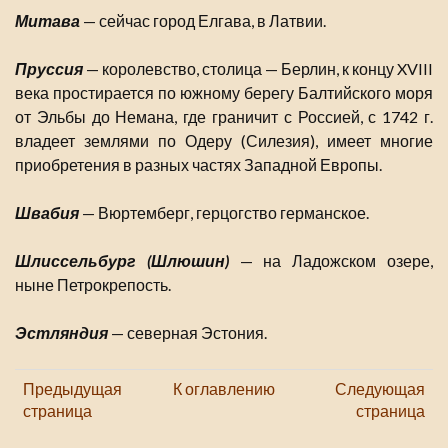
Митава
— сейчас город Елгава, в Латвии.
Пруссия
— королевство, столица — Берлин, к концу XVIII
века простирается по южному берегу Балтийского моря
от Эльбы до Немана, где граничит с Россией, с 1742 г.
владеет землями по Одеру (Силезия), имеет многие
приобретения в разных частях Западной Европы.
Швабия
— Вюртемберг, герцогство германское.
Шлиссельбург (Шлюшин)
— на Ладожском озере,
ныне Петрокрепость.
Эстляндия
— северная Эстония.
Предыдущая
К оглавлению
Следующая
страница
страница