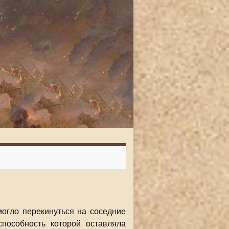
огло перекинуться на соседние
способность которой оставляла