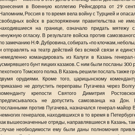
донесения в Военную коллегию Рейнсдорпа от 29 сент
Напомним, Россия в то время вела войну с Турцией и опаса
свободных войск в распоряжении правительства не име
находившиеся на границе, означало придать мятежу 
ненужную огласку. В результате войска против самозваног
по замечанию Н.Ф. Дубровина, собирать «по клочкам, небо
и отправлять на театр действий без всякой связи и единс
немедленно командировать из Калуги в Казань генерал
усмирявшего бунт яицких казаков. С ним были посланы 300 
пехотного Томского полка. В Казань решили послать также гр
двумя орудиями. Кроме того, царицынскому комендан
приказано не допустить переправы Пугачева через Волгу
коменданту крепости Святого Димитрия Ростовско
предписывалось не допустить самозванца на Дон. 
посланными против Пугачева, назначался генерал-майор В
немногих генералов, находившихся в то время в Петербург
как вышеозначенные отряды, направлявшиеся в Казань, так
случае необходимости ему были даны полномочия привл