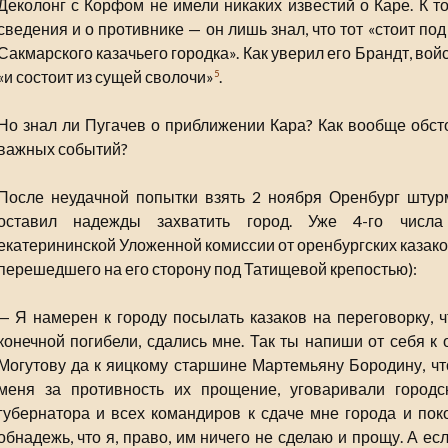
Деколонг с Корфом не имели никаких известий о Каре. К т
сведения и о противнике — он лишь знал, что тот «стоит п
Сакмарского казачьего городка». Как уверил его Брандт, в
«и состоит из сущей сволочи»
.
5
Но знал ли Пугачев о приближении Кара? Как вообще обсто
важных событий?
После неудачной попытки взять 2 ноября Оренбург штурм
оставил надежды захватить город. Уже 4-го числа
екатерининской Уложенной комиссии от оренбургских казак
перешедшего на его сторону под Татищевой крепостью):
— Я намерен к городу посылать казаков на переговорку, ч
конечной погибели, сдались мне. Так ты напиши от себя к
Могутову да к яицкому старшине Мартемьяну Бородину, что
меня за противность их прощение, уговаривали городс
губернатора и всех командиров к сдаче мне города и пок
обнадежь, что я, право, им ничего не сделаю и прощу. А ес