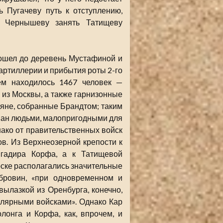
 Пугачеву путь к отступлению,
у Чернышеву занять Татищеву
дошел до деревень Мустафиной и
артиллерии и прибытия роты 2-го
ем находилось 1467 человек —
 из Москвы, а также гарнизонные
ьяне, собранные Брандтом; таким
ван людьми, малопригодными для
нако от правительственных войск
в. Из Верхнеозерной крепости к
игадира Корфа, а к Татищевой
Орске располагались значительные
бровин, «при одновременном и
ылазкой из Оренбурга, конечно,
улярными войсками». Однако Кар
лонга и Корфа, как, впрочем, и