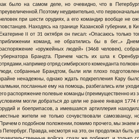
как было на самом деле, но очевидно, что в Петербур
преувеличенной. Поэтому неудивительно, что первоначально
человек при шести орудиях, а его командир вообще не о
повстанцев. Находясь на границе Казанской губернии, в К
Екатерине II от 31 октября он писал: «Опасаюсь только то
приближении команд, не обратились бы в бег...» Дн
распоряжение «оружейных людей» (3468 человек), собра
губернатора Брандта. Причем часть их шла к Оренбург
отрядами, например отряд симбирского коменданта полков
люди, собранные Брандтом, были или плохо подготовле
крайне ненадежны, однако ждать подкрепления Кару было
калмыки, посланные ему на помощь, разбегались или уходи
его распоряжение полевые команды (преимущественно из з
условиям могли добраться до цели не ранее января 1774 г
орудий и боеприпасов, а имевшаяся артиллерия находил
местные жители не только сочувствовали самозванцу, но
Причем о подобном положении, помимо прочего, мы знаем и
в Петербург. Правда, несмотря на это, он продолжал быть ув
правительственные войска, сразу же побежит, и только со