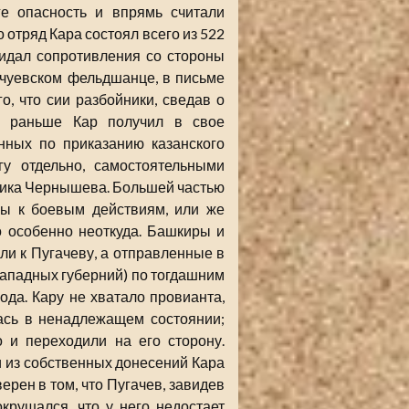
ге опасность и впрямь считали
 отряд Кара состоял всего из 522
жидал сопротивления со стороны
ичуевском фельдшанце, в письме
го, что сии разбойники, сведав о
ем раньше Кар получил в свое
нных по приказанию казанского
у отдельно, самостоятельными
ника Чернышева. Большей частью
ны к боевым действиям, или же
 особенно неоткуда. Башкиры и
ли к Пугачеву, а отправленные в
ападных губерний) по тогдашним
ода. Кару не хватало провианта,
ась в ненадлежащем состоянии;
 и переходили на его сторону.
 из собственных донесений Кара
ерен в том, что Пугачев, завидев
крушался, что у него недостает