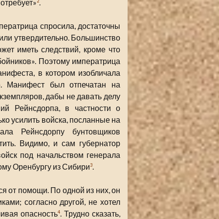
потребует»
.
2
мператрица спросила, достаточны
тили утвердительно. Большинство
жет иметь следствий, кроме что
бойников». Поэтому императрица
нифеста, в котором изобличала
о. Манифест был отпечатан на
кземпляров, дабы не давать делу
ий Рейнсдорпа, в частности о
ко усилить войска, посланные на
вала Рейнсдорпу бунтовщиков
тить. Видимо, и сам губернатор
войск под начальством генерала
ому Оренбургу из Сибири
.
3
я от помощи. По одной из них, он
ками; согласно другой, не хотел
чивая опасность
. Трудно сказать,
4