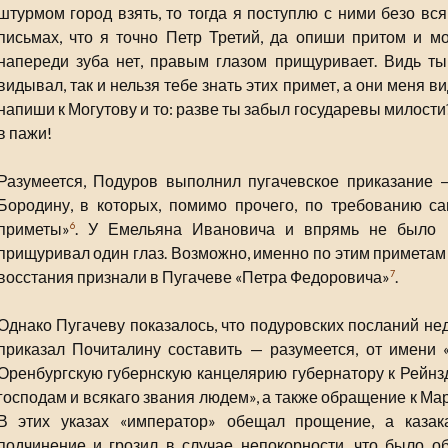
штурмом город взять, то тогда я поступлю с ними безо вс
письмах, что я точно Петр Третий, да опиши притом и мо
напереди зуба нет, правым глазом прищуривает. Видь ты
видывал, так и нельзя тебе знать этих примет, а они меня 
напиши к Могутову и то: разве ты забыл государевы милост
в пажи!
Разумеется, Подуров выполнил пугачевское приказание 
Бородину, в которых, помимо прочего, по требованию с
приметы»
. У Емельяна Ивановича и впрямь не было «
6
прищуривал один глаз. Возможно, именно по этим приметам
восстания признали в Пугачеве «Петра Федоровича»
.
7
Однако Пугачеву показалось, что подуровских посланий нед
приказал Почиталину составить — разумеется, от имени 
Оренбургскую губернскую канцелярию губернатору к Рейн
господам и всякаго звания людем», а также обращение к Ма
В этих указах «император» обещал прощение, а каза
подчинение и грозил в случае непокорности, что было