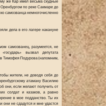
ому же Кар имел весьма скудные
од Оренбургом по реке Сакмаре до
ойско самозванца немногочисленно
яли дела в его лагере накануне
ом самозванец, разумеется, не
 «государь» вызвал депутата
ов Тимофея Подурова (напомним,
тобы жители, не доводя себя до
 оренбургскому атаману Василию
б они, если желают получить от
ких солдат и казаков, а равно
орение в мое подданство. Ты их
ли они не сдадутся и мне удастся