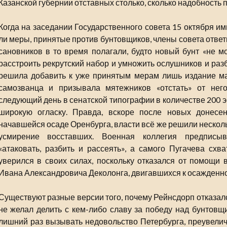
Казанской губернии отставных столько, сколько надобность 
Когда на заседании Государственного совета 15 октября и
ли меры, принятые против бунтовщиков, члены совета отве
сановников в то время полагали, будто новый бунт «не мо
расстроить рекрутский набор и умножить ослушников и раз
решила добавить к уже принятым мерам лишь издание ма
самозванца и призывала мятежников «отстать» от нег
следующий день в сенатской типографии в количестве 200 э
широкую огласку. Правда, вскоре после новых донесен
начавшейся осаде Оренбурга, власти всё же решили несколь
усмирение восставших. Военная коллегия предписы
«атаковать, разбить и рассеять», а самого Пугачева схва
уверился в своих силах, поскольку отказался от помощи 
Ивана Александровича Деколонга, двигавшихся к осажденн
Существуют разные версии того, почему Рейнсдорп отказалс
не желал делить с кем-либо славу за победу над бунтовщи
лишний раз вызывать недовольство Петербурга, преувели