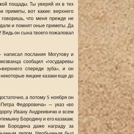
якой пощады. Ты уверяй их в тех
и приметы, вот какие: верхнего
 говоришь, что меня прежде не
видали и помнят оные приметы. Да
и? Видь он сына твоего пожаловал
— написал послания Могутову и
амозванца сообщил «государевы
верхнего спереди зуба», и он
 некоторые яицкие казаки еще до
остаточно, а потому 5 ноября он
«Петра Федоровича» — указ «во
здорпу Ивану Андреивичю и всем
ртемьяну Бородину и его казакам.
кам Бородина даже награду за
 обычным делом. Необычным был