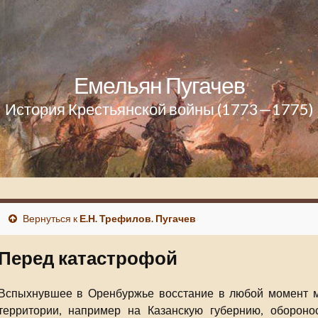
Емельян Пугачев
История Крестьянской войны (1773—1775)
Вернуться к
Е.Н. Трефилов. Пугачев
Перед катастрофой
Вспыхнувшее в Оренбуржье восстание в любой момент м
территории, например на Казанскую губернию, обороно