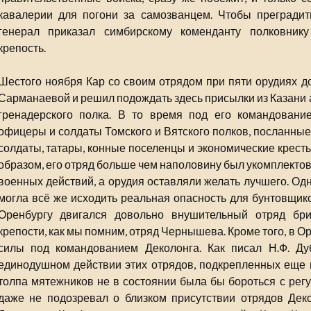
кавалерии для погони за самозванцем. Чтобы преградить
генерал приказал симбирскому коменданту полковник
крепость.
Шестого ноября Кар со своим отрядом при пяти орудиях 
Сарманаевой и решил подождать здесь присылки из Казани 
гренадерского полка. В то время под его командовани
офицеры и солдаты Томского и Вятского полков, посланные
солдаты, татары, конные поселенцы и экономические крест
образом, его отряд больше чем наполовину был укомплекто
военных действий, а орудия оставляли желать лучшего. Од
могла всё же исходить реальная опасность для бунтовщико
Оренбургу двигался довольно внушительный отряд бр
крепости, как мы помним, отряд Чернышева. Кроме того, в 
силы под командованием Деколонга. Как писал Н.Ф. Ду
единодушном действии этих отрядов, подкрепленных еще в
толпа мятежников не в состоянии была бы бороться с рег
даже не подозревал о близком присутствии отрядов Деко