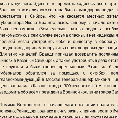
желать лучшего. Здесь в то время находилось всего три
большинство их личного состава было командировано для н
арестантов в Сибирь. Что же касается местных жител
губернатора Якова Брандта, высказанному в начале октябр
было невозможно: «Земледельцы разных родов, а особли
легкомыслию, в сем случае весьма опасны, и нет надежды, 
пользой могли употребить себе и обществу в оборону»
предложил дворянам вооружить своих дворовых для защиты
Для этих же целей Брандт приказал возвратить посланны
чинов» в Казань и Симбирск, а также употребить в дело отст
не служили и были скорее крестьянами. Этих сил было
губернатор обратился за помощью. 8 октября, пол
главнокомандующий в Москве генерал-аншеф Михаил Ник
день направил в Казань отряд в 300 человек из Томского п
уведомить обо всём президента Военной коллегии графа З
Помимо Волконского, о начавшемся восстании правительс
конечно, Рейнсдорп, однако в силу разных причин вести о б
октября — именно в этот день в столицу были доставлены 