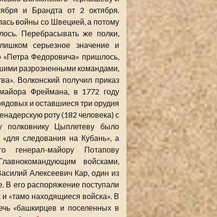
ября и Брандта от 2 октября.
лась войны со Швецией, а потому
лось. Перебрасывать же полки,
слишком серьезное значение и
о «Петра Федоровича» пришлось,
льшими разрозненными командами,
тва». Волконский получил приказ
-майора Фреймана, в 1772 году
рядовых и оставшиеся три орудия
енадерскую роту (182 человека) с
ту полковнику Цыплетеву было
 «для следования на Кубань», а
го генерал-майору Потапову
Главнокомандующим войсками,
асилий Алексеевич Кар, один из
е. В его распоряжение поступали
 и «тамо находящиеся войска». В
ечь «башкирцев и поселенных в