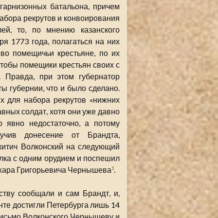
 гарнизонных батальона, причем
абора рекрутов и конвоирования
ей, то, по мнению казанского
я 1773 года, полагаться на них
во помещичьи крестьяне, по их
чтобы помещики крестьян своих с
. Правда, при этом губернатор
 губернии, что и было сделано.
х для набора рекрутов «нижних
авных солдат, хотя они уже давно
 явно недостаточно, а потому
учив донесение от Брандта,
итич Волконский на следующий
олка с одним орудием и поспешил
ахара Григорьевича Чернышева
.
1
тву сообщали и сам Брандт, и,
унте достигли Петербурга лишь 14
письмо Волконского Чернышеву и