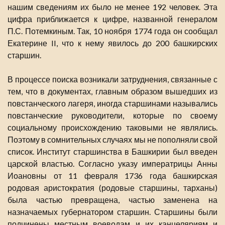
нашим сведениям их было не менее 192 человек. Эта
цифра приближается к цифре, названной генералом
П.С. Потемкиным. Так, 10 ноября 1774 года он сообщал
Екатерине II, что к нему явилось до 200 башкирских
старшин.
В процессе поиска возникали затруднения, связанные с
тем, что в документах, главным образом вышедших из
повстанческого лагеря, иногда старшинами назывались
повстанческие руководители, которые по своему
социальному происхождению таковыми не являлись.
Поэтому в сомнительных случаях мы не пополняли свой
список. Институт старшинства в Башкирии был введен
царской властью. Согласно указу императрицы Анны
Иоановны от 11 февраля 1736 года башкирская
родовая аристократия (родовые старшины, тарханы)
была частью превращена, частью заменена на
назначаемых губернатором старшин. Старшины были
подчинены местным воеводам и их канцеляриям и