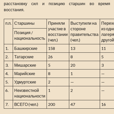
расстановку сил и позицию старшин во время
восстания.
п.п.
Старшины
Приняли
Выступили на
Перех
участие в
стороне
из одн
Позиция /
восстании
правительства
лагеря
национальность
(чел.)
(чел.)
другой 
1.
Башкирские
158
13
11
2.
Татарские
26
8
5
3.
Мишарские
5
20
3
4.
Марийские
8
1
—
5.
Удмуртские
2
—
—
6.
Неизвестной
1
2
—
национальности
7.
ВСЕГО (чел.)
200
47
16