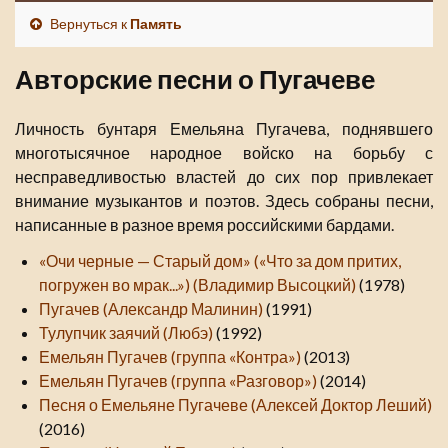
Вернуться к
Память
Авторские песни о Пугачеве
Личность бунтаря Емельяна Пугачева, поднявшего
многотысячное народное войско на борьбу с
несправедливостью властей до сих пор привлекает
внимание музыкантов и поэтов. Здесь собраны песни,
написанные в разное время российскими бардами.
«Очи черные — Старый дом» («Что за дом притих,
погружен во мрак...») (Владимир Высоцкий)
(1978)
Пугачев (Александр Малинин)
(1991)
Тулупчик заячий (Любэ)
(1992)
Емельян Пугачев (группа «Контра»)
(2013)
Емельян Пугачев (группа «Разговор»)
(2014)
Песня о Емельяне Пугачеве (Алексей Доктор Леший)
(2016)