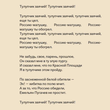
Тулупчик заячий! Тулупчик заячий!
Тулупчик заячий, тулупчик заячий, тулупчик заячий,
еще ты цел,
Россию-матушку, Россию-матушку, Россию-
матушку ты обогрел.
Тулупчик заячий, тулупчик заячий, тулупчик заячий,
еще ты цел,
Россию-матушку, Россию-матушку, Россию-
матушку ты обогрел.
Не забудь, свое, парень, прошлое,
Он сказал мне в ту злую пургу.
И сказал мне, что по Красной Площади
Я в тулупчике этом пройду.
По заснеженной белой обители —
Эх! — кибитка по полю мчит.
А за то, что Россию обидели,
Емельян Пугачев не простит.
Тулупчик заячий! Тулупчик заячий!