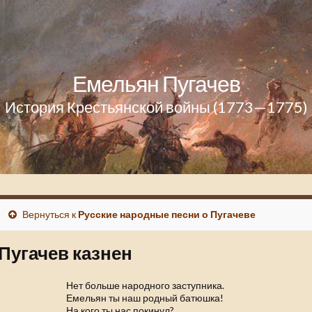
Емельян Пугачев
История Крестьянской войны (1773—1775)
Вернуться к
Русские народные песни о Пугачеве
Пугачев казнен
Нет больше народного заступника.
Емельян ты наш родный батюшка!
На кого ты нас покинул?