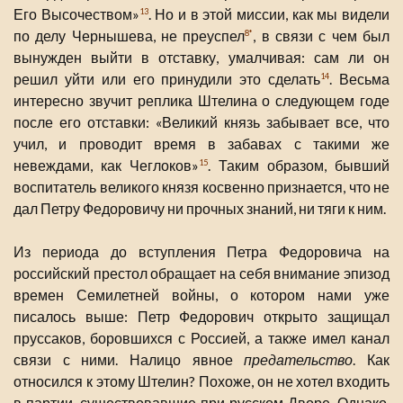
Его Высочеством»
. Но и в этой миссии, как мы видели
13
по делу Чернышева, не преуспел
, в связи с чем был
8*
вынужден выйти в отставку, умалчивая: сам ли он
решил уйти или его принудили это сделать
. Весьма
14
интересно звучит реплика Штелина о следующем годе
после его отставки: «Великий князь забывает все, что
учил, и проводит время в забавах с такими же
невеждами, как Чеглоков»
. Таким образом, бывший
15
воспитатель великого князя косвенно признается, что не
дал Петру Федоровичу ни прочных знаний, ни тяги к ним.
Из периода до вступления Петра Федоровича на
российский престол обращает на себя внимание эпизод
времен Семилетней войны, о котором нами уже
писалось выше: Петр Федорович открыто защищал
пруссаков, боровшихся с Россией, а также имел канал
связи с ними. Налицо явное
предательство
. Как
относился к этому Штелин? Похоже, он не хотел входить
в партии, существовавшие при русском Дворе. Однако,