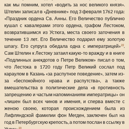
как мы помним, хотел «водить за нос великого князя».
Штелин записал в «Дневнике» под 3 февраля 1762 года:
«Праздник ордена Св. Анны. Его Величество публично
кушал с кавалерами этого ордена, графом Лестоком,
возвратившимся из Устюга, места своего заточения в
течение 13 лет. Его Величество подарил ему золотую
шпагу. Его супруга обедала одна с императрицей»
.
22
Сам Штелин к Лестоку затаил какую-то вражду и в книге
«Подлинных анекдотов о Петре Великом» писал о том,
что Лестока в 1720 году Петр Великий сослал под
караулом в Казань «за распутное поведение», затем из-
за «беспокойного нрава и распутства», а также
вмешательства в политические дела «в противность
запрещению и частым напоминаниям императрицы» он
«лишен был всех чинов и имения, и сперва вместе с
женою своею, которая происхождением была из
Лифляндской фамилии фон Мегден, заключен был на
год в Петербургскую крепость, а потом послан в ссылку в
Углич»
.
23