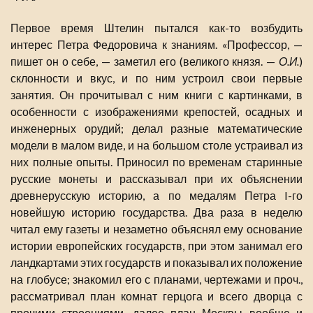
Первое время Штелин пытался как-то возбудить
интерес Петра Федоровича к знаниям. «Профессор, —
пишет он о себе, — заметил его (великого князя. —
О.И.
)
склонности и вкус, и по ним устроил свои первые
занятия. Он прочитывал с ним книги с картинками, в
особенности с изображениями крепостей, осадных и
инженерных орудий; делал разные математические
модели в малом виде, и на большом столе устраивал из
них полные опыты. Приносил по временам старинные
русские монеты и рассказывал при их объяснении
древнерусскую историю, а по медалям Петра I-го
новейшую историю государства. Два раза в неделю
читал ему газеты и незаметно объяснял ему основание
истории европейских государств, при этом занимал его
ландкартами этих государств и показывал их положение
на глобусе; знакомил его с планами, чертежами и проч.,
рассматривал план комнат герцога и всего дворца с
прочими строениями, далее план Москвы вообще и