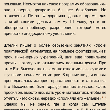
помощью. Несмотря на «свою программу образования»,
она, наверно, прекратила бы все безобразия. Но
отвлечения Петра Федоровича давали время для
занятий своими делами самому Штелину, да и не
обостряли проблему, разрешение которой могло
привести к его досрочному увольнению.
Штелин пишет о более серьезных занятиях: «Уроки
практической математики, на примере фортификации и
проч. инженерных укреплений, шли еще правильнее
прочих, потому что отзывались военным делом. При
этом Его Высочество незаметно ознакомился с сухими и
скучными началами геометрии. В прочие же дни иногда
преподавалась история, нравственность и статистика,
Его Высочество был гораздо невнимательнее, часто
просил он, вместо них, дать уроки математики; чтобы не
отнять у него охоты, нередко исполняли его желание»
.
5*
9
Однако мы не знаем, где и когда сам Штелин
познакомился с курсом фортификации; К. Штелин об