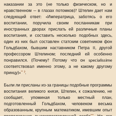
наказании за это (не только физическом, но и
нравственном — в глазах потомков)? Штелин дает нам
следующий ответ: «Императрица, заботясь о его
воспитании, поручила своим посланникам при
иностранных дворах прислать ей различные планы
воспитания, и составить несколько подобных здесь,
один из них был составлен статским советником фон
Гольдбахом, бывшим наставником Петра II, другой
профессором Штелином; последний ей особенно
понравился. (Почему? Потому что он specialissime
соответствовал именно этому, а не какому другому
принцу)»
.
**
3
Были ли присланы из-за границы подобные программы
воспитания великого князя, Штелин, к сожалению, не
сообщает, упоминая только местный план,
подготовленный Гольдбахом, человеком весьма
образованным, крупным математиком, имевшим опыт
преподавания высокопоставленной особе
. Но его
***