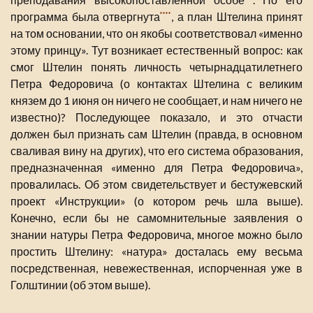
программа была отвергнута
, а план Штелина принят
****
на том основании, что он якобы соответствовал «именно
этому принцу». Тут возникает естественный вопрос: как
смог Штелин понять личность четырнадцатилетнего
Петра Федоровича (о контактах Штелина с великим
князем до 1 июня он ничего не сообщает, и нам ничего не
известно)? Последующее показало, и это отчасти
должен был признать сам Штелин (правда, в основном
сваливая вину на других), что его система образования,
предназначенная «именно для Петра Федоровича»,
провалилась. Об этом свидетельствует и бестужевский
проект «Инструкции» (о котором речь шла выше).
Конечно, если бы не самомнительные заявления о
знании натуры Петра Федоровича, многое можно было
простить Штелину: «натура» досталась ему весьма
посредственная, невежественная, испорченная уже в
Голштинии (об этом выше).