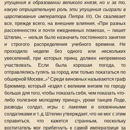
упущения в образовании великого князя, но и за то,
какую отрицательную роль эти упущения сыграли в
царствование императора Петра III
). Он сваливает
все, прежде всего, на внешние влияния. «При разных
рассеянностях и почти ежедневных помехах, — пишет
Штелин, — нельзя было назначить постоянного занятия
и строгого распределения учебного времени. Не
проходило недели без одного или нескольких
увеселений, при которых принц должен непременно
участвовать. Если была хорошая погода, то
отправлялись гулять за город, или только покататься по
обширной Москве...»
Среди виновных называются граф
8
Брюммер, который «ездил с великим князем по городу
больше для того, чтобы показать себя, чем показать что-
либо полезное молодому принцу», уроки танцев Лоде,
разводы солдат, игры с лакеями и оловянными
солдатиками и т. д. Штелин утверждает, что не мог с этим
справиться, что кажется странным, поскольку
воспитатель мог прибегнуть к самой императрице за