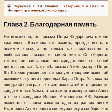
Вернуться к
О.А. Иванов. Екатерина II и Петр III.
История трагического конфликта
Глава 2. Благодарная память
Не исключено, что письмо Петра Федоровича к жене
хранилось Штелином как память, прежде всего, о
великом князе, а не только как свидетельство о
любопытном эпизоде из своей жизни. Он сберегал
тексты, не связанные непосредственно со своей
деятельностью
. Так, в «Записках об императоре Петре
*
III» Штелин упоминает, как мы уже говорили выше, об
имеющихся у него переводах Карла-Петра-Ульриха на
шведский язык разных «газетных статей того времени»,
среди которых была статья о смерти императрицы Анны
и о ее наследнике Иоанне Антоновиче. А.Ф. Бычков
поместил в своем издании одно из ранних писем
Екатерины Алексеевны к своему жениху и сообщил, что