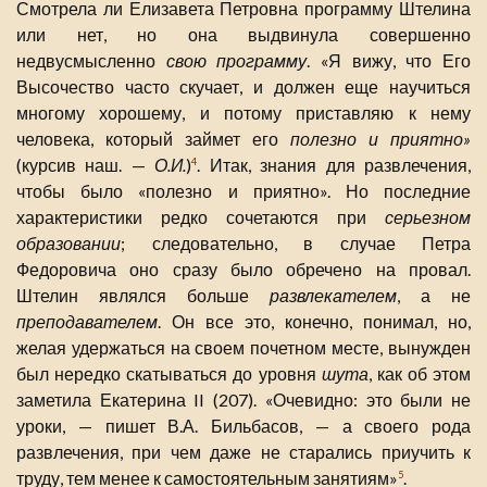
Смотрела ли Елизавета Петровна программу Штелина
или нет, но она выдвинула совершенно
недвусмысленно
свою программу
. «Я вижу, что Его
Высочество часто скучает, и должен еще научиться
многому хорошему, и потому приставляю к нему
человека, который займет его
полезно и приятно»
(курсив наш. —
О.И.
)
. Итак, знания для развлечения,
4
чтобы было «полезно и приятно». Но последние
характеристики редко сочетаются при
серьезном
образовании
; следовательно, в случае Петра
Федоровича оно сразу было обречено на провал.
Штелин являлся больше
развлекателем
, а не
преподавателем
. Он все это, конечно, понимал, но,
желая удержаться на своем почетном месте, вынужден
был нередко скатываться до уровня
шута
, как об этом
заметила Екатерина II (207). «Очевидно: это были не
уроки, — пишет В.А. Бильбасов, — а своего рода
развлечения, при чем даже не старались приучить к
труду, тем менее к самостоятельным занятиям»
.
5