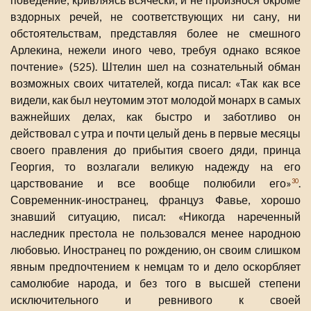
вздорных речей, не соответствующих ни сану, ни
обстоятельствам, представляя более не смешного
Арлекина, нежели иного чево, требуя однако всякое
почтение» (525). Штелин шел на сознательный обман
возможных своих читателей, когда писал: «Так как все
видели, как был неутомим этот молодой монарх в самых
важнейших делах, как быстро и заботливо он
действовал с утра и почти целый день в первые месяцы
своего правления до прибытия своего дяди, принца
Георгия, то возлагали великую надежду на его
царствование и все вообще полюбили его»
.
30
Современник-иностранец, француз Фавье, хорошо
знавший ситуацию, писал: «Никогда нареченный
наследник престола не пользовался менее народною
любовью. Иностранец по рождению, он своим слишком
явным предпочтением к немцам то и дело оскорбляет
самолюбие народа, и без того в высшей степени
исключительного и ревнивого к своей