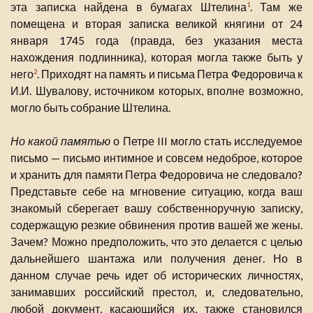
эта записка найдена в бумагах Штелина
. Там же
1
помещена и вторая записка великой княгини от 24
января 1745 года (правда, без указания места
нахождения подлинника), которая могла также быть у
него
. Приходят на память и письма Петра Федоровича к
2
И.И. Шувалову, источником которых, вполне возможно,
могло быть собрание Штелина.
Но какой памятью
о Петре III могло стать исследуемое
письмо — письмо интимное и совсем недоброе, которое
и хранить для памяти Петра Федоровича не следовало?
Представьте себе на мгновение ситуацию, когда ваш
знакомый сберегает вашу собственноручную записку,
содержащую резкие обвинения против вашей же жены.
Зачем? Можно предположить, что это делается с целью
дальнейшего шантажа или получения денег. Но в
данном случае речь идет об исторических личностях,
занимавших российский престол, и, следовательно,
любой документ, касающийся их, также становился