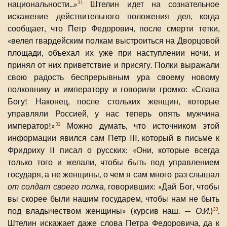
национальности...»
Штелин идет на сознательное
31
искажение действительного положения дел, когда
сообщает, что Петр Федорович, после смерти тетки,
«велел гвардейским полкам выстроиться на Дворцовой
площади, объехал их уже при наступлении ночи, и
принял от них приветствие и присягу. Полки выражали
свою радость беспрерывным ура своему новому
полковнику и императору и говорили громко: «Слава
Богу! Наконец, после стольких женщин, которые
управляли Россией, у нас теперь опять мужчина
император!»
Можно думать, что источником этой
32
информации явился сам Петр III, который в письме к
Фридриху II писал о русских: «Они, которые всегда
только того и желали, чтобы быть под управлением
государя, а не женщины, о чем я сам много раз слышал
от солдат своего полка
, говоривших: «Дай Бог, чтобы
вы скорее были нашим государем, чтобы нам не быть
под владычеством женщины» (курсив наш. —
О.И.
)
.
33
Штелин искажает даже слова Петра Федоровича, да к