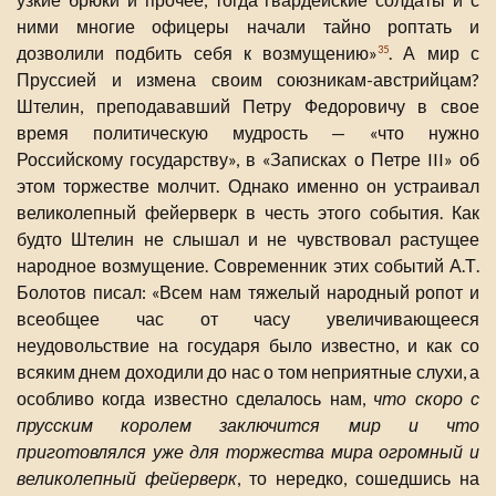
ними многие офицеры начали тайно роптать и
дозволили подбить себя к возмущению»
. А мир с
35
Пруссией и измена своим союзникам-австрийцам?
Штелин, преподававший Петру Федоровичу в свое
время политическую мудрость — «что нужно
Российскому государству», в «Записках о Петре III» об
этом торжестве молчит. Однако именно он устраивал
великолепный фейерверк в честь этого события. Как
будто Штелин не слышал и не чувствовал растущее
народное возмущение. Современник этих событий А.Т.
Болотов писал: «Всем нам тяжелый народный ропот и
всеобщее час от часу увеличивающееся
неудовольствие на государя было известно, и как со
всяким днем доходили до нас о том неприятные слухи, а
особливо когда известно сделалось нам,
что скоро с
прусским королем заключится мир и что
приготовлялся уже для торжества мира огромный и
великолепный фейерверк
, то нередко, сошедшись на