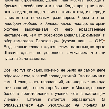
Кремля в особенности и проч. Когда принц не имел
охоты сидеть, он ходил с ним по комнате взад и вперед и
занимал его полезным разговором. Через это он
приобрел любовь и доверенность принца
, который
охотнее выслушивал от него нравственные
наставления, чем от обер-гофмаршала [Брюммера] и
обер-камергера Берхгольца» (курсив наш. —
О.И.
)
.
6
Выделенные слова кажутся весьма важными, которые
Штелин, однако, не дополняет замечанием, что эти
чувства были взаимны.
Все, что тут описано, конечно, не было на самом деле
образованием
, а легкой пропедевтикой. Это понимал и
сам Штелин, констатировавший, что «первые полгода
этих занятий, во время пребывания в Москве, прошли
более в приготовлении к учению, чем в настоящем
учении»
. Штелин пытается оправдаться (
а
7
оправдываться ему необходимо не только за