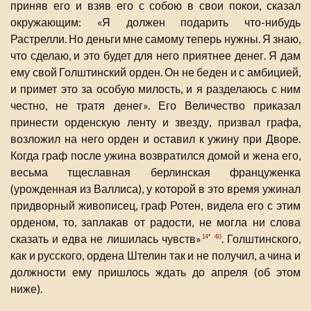
приняв его и взяв его с собою в свои покои, сказал
окружающим: «Я должен подарить что-нибудь
Растрелли. Но деньги мне самому теперь нужны. Я знаю,
что сделаю, и это будет для него приятнее денег. Я дам
ему свой Голштинский орден. Он не беден и с амбицией,
и примет это за особую милость, и я разделаюсь с ним
честно, не тратя денег». Его Величество приказал
принести орденскую ленту и звезду, призвал графа,
возложил на него орден и оставил к ужину при Дворе.
Когда граф после ужина возвратился домой и жена его,
весьма тщеславная берлинская француженка
(урожденная из Валлиса), у которой в это время ужинал
придворный живописец, граф Ротен, видела его с этим
орденом, то, заплакав от радости, не могла ни слова
сказать и едва не лишилась чувств»
. Голштинского,
14*
40
как и русского, ордена Штелин так и не получил, а чина и
должности ему пришлось ждать до апреля (об этом
ниже).