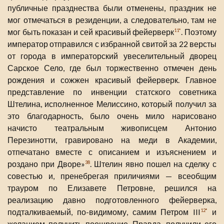
публичные празднества были отменены, праздник не
мог отмечаться в резиденции, а следовательно, там не
мог быть показан и сей красивый фейерверк
. Поэтому
11*
император отправился с избранной свитой за 22 версты
от города в императорский увеселительный дворец
Сарское Село, где был торжественно отмечен день
рождения и сожжен красивый фейерверк. Главное
представление по инвенции статского советника
Штелина, исполненное Мелиссино, который получил за
это благодарность, было очень мило нарисовано
начисто театральным живописцем Антонио
Перезинотти, гравировано на меди в Академии,
отпечатано вместе с описанием и изъяснением и
роздано при Дворе»
. Штелин явно пошел на сделку с
38
совестью и, пренебрегая приличиями — всеобщим
трауром по Елизавете Петровне, решился на
реализацию давно подготовленного фейерверка,
подталкиваемый, по-видимому, самим Петром III
и
12*
желанием получить поощрение. Правда, получили его