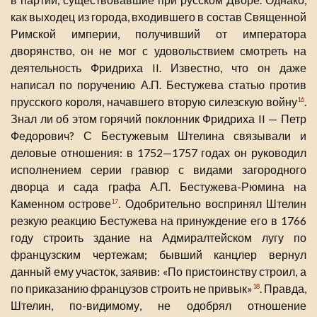
как выходец из города, входившего в состав Священной
Римской империи, получивший от императора
дворянство, он не мог с удовольствием смотреть на
деятельность Фридриха II. Известно, что он даже
написал по поручению А.П. Бестужева статью против
прусского короля, начавшего вторую силезскую войну
.
16
Знал ли об этом горячий поклонник Фридриха II — Петр
Федорович? С Бестужевым Штелина связывали и
деловые отношения: в 1752—1757 годах он руководил
исполнением серии гравюр с видами загородного
дворца и сада графа А.П. Бестужева-Рюмина на
Каменном острове
. Одобрительно воспринял Штелин
17
резкую реакцию Бестужева на принуждение его в 1766
году строить здание на Адмиралтейском лугу по
французским чертежам; бывший канцлер вернул
данный ему участок, заявив: «По пристоинству строил, а
по приказанию французов строить не привык»
. Правда,
18
Штелин, по-видимому, не одобрял отношение