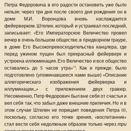
Петра Федоровича в его радости остановить уже было
нельзя; через три дня после своего дня рождения он в
доме М.И. Воронцова вновь наслаждается
фейерверком. Штелин, который и устраивал последний,
записывает: «Его Императорское Величество провел
вечер в очень большом обществе, в придворном трауре,
в доме Его Высокопревосходительства канцлера, где
перед ужином пущен был прекрасный фейерверк и
устроена иллюминация. Его Величество и все общество
оставались до 5 часов утра»
. Как и прежде, было
41
подготовлено (упоминавшееся нами выше) «Описание
аллегорическаго изображения фейерверка и
иллуминации...» с приложением двух гравюр.
Несомненно, Петр Федорович был вне себя от счастья и
вел себя так, что забыл даже внешние приличия. Но и в
этом случае Штелин не порицает поведения Петра III,
поскольку, согласно его точке зрения, «воспитанник»
стал вести себя недолжным образом только через
три
месяца
после вступления на престол.