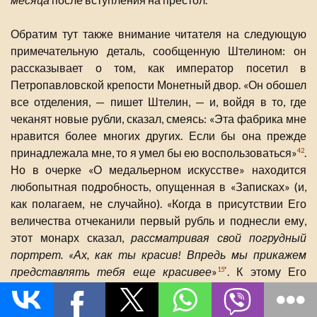
Обратим тут также внимание читателя на следующую
примечательную деталь, сообщенную Штелином: он
рассказывает о том, как император посетил в
Петропавловской крепости Монетный двор. «Он обошел
все отделения, — пишет Штелин, — и, войдя в то, где
чеканят новые рубли, сказал, смеясь: «Эта фабрика мне
нравится более многих других. Если бы она прежде
принадлежала мне, то я умел бы ею воспользоваться»
.
42
Но в очерке «О медальерном искусстве» находится
любопытная подробность, опущенная в «Записках» (и,
как полагаем, не случайно). «Когда в присутствии Его
величества отчеканили первый рубль и поднесли ему,
этот монарх сказал,
рассматривая свой погрудный
портрет. «Ах, как ты красив! Впредь мы прикажем
представлять тебя еще красивее
»
. К этому Его
15*
императорское величество добавил в шутку: «Это ведь
во всякое время изрядная фабрика. Если бы я получил