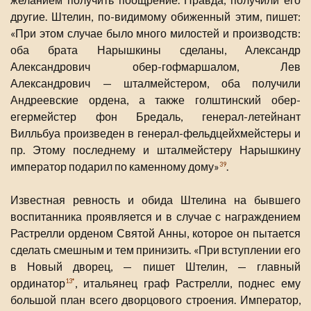
другие. Штелин, по-видимому обиженный этим, пишет:
«При этом случае было много милостей и производств:
оба брата Нарышкины сделаны, Александр
Александрович обер-гофмаршалом, Лев
Александрович — шталмейстером, оба получили
Андреевские ордена, а также голштинский обер-
егермейстер фон Бредаль, генерал-летейнант
Вилльбуа произведен в генерал-фельдцейхмейстеры и
пр. Этому последнему и шталмейстеру Нарышкину
император подарил по каменному дому»
.
39
Известная ревность и обида Штелина на бывшего
воспитанника проявляется и в случае с награждением
Растрелли орденом Святой Анны, которое он пытается
сделать смешным и тем принизить. «При вступлении его
в Новый дворец, — пишет Штелин, — главный
ординатор
, итальянец граф Растрелли, поднес ему
13*
большой план всего дворцового строения. Император,