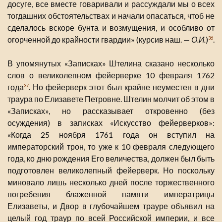
досуге, все вместе говаривали и рассуждали мы о всех
тогдашних обстоятельствах и начали опасаться, чтоб не
сделалось вскоре бунта и возмущения, и особливо от
огорченной до крайности гвардии» (курсив наш. —
О.И.
)
.
36
В упомянутых «Записках» Штелина сказано несколько
слов о великолепном фейерверке 10 февраля 1762
года
. Но фейерверк этот был крайне неуместен в дни
37
траура по Елизавете Петровне. Штелин молчит об этом в
«Записках», но рассказывает откровенно (без
осуждения) в записках «Искусство фейерверков»:
«Когда 25 ноября 1761 года он вступил на
императорский трон, то уже к 10 февраля следующего
года, ко дню рождения Его величества, должен был быть
подготовлен великолепный фейерверк. Но поскольку
миновало лишь несколько дней после торжественного
погребения блаженной памяти императрицы
Елизаветы, и Двор в глубочайшем трауре объявил на
целый год траур по всей Российской империи, и все