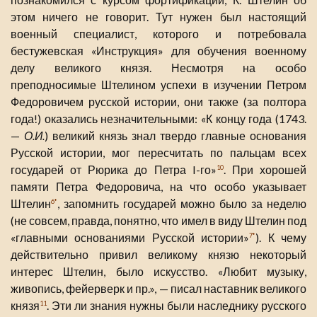
этом ничего не говорит. Тут нужен был настоящий
военный специалист, которого и потребовала
бестужевская «Инструкция» для обучения военному
делу великого князя. Несмотря на особо
преподносимые Штелином успехи в изучении Петром
Федоровичем русской истории, они также (за полтора
года!) оказались незначительными: «К концу года (1743.
—
О.И.
) великий князь знал твердо главные основания
Русской истории, мог пересчитать по пальцам всех
государей от Рюрика до Петра I-го»
. При хорошей
10
памяти Петра Федоровича, на что особо указывает
Штелин
, запомнить государей можно было за неделю
6*
(не совсем, правда, понятно, что имел в виду Штелин под
«главными основаниями Русской истории»
). К чему
7*
действительно привил великому князю некоторый
интерес Штелин, было искусство. «Любит музыку,
живопись, фейерверк и пр.», — писал наставник великого
князя
. Эти ли знания нужны были наследнику русского
11