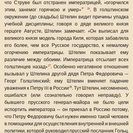
что Струве был отстранен императрицей, «огорчился
этим, занемог горячкою и умер»
. В голштинском
9*
26
окружении (до свадьбы) Штелин видит причины упадка
учебной дисциплины; говоря о дяде великого князя
герцоге Августе, Штелин замечает: «Он выписал для
великого князя модель города Киля, которая забавляла
его более, чем все Русское государство, к немалому
огорчению императрицы. Штелин показывает ему
различие между обоими. Императрица отсылает всех
голштинцев назад»
. Особенно негативное отношение
27
вызывал у Штелина другой дядя Петра Федоровича —
Георг Голштинский; ему Штелин вменяет падение
уважения к Петру III в России
. Тут Штелин, несомненно,
28
ошибался (или сознательно говорил неправду). У
бывшего прусского генерал-майора не было цели
испортить императора — он приехал в Россию потому,
что Петру Федоровичу был нужен именно такой человек
в помощники для осуществления внутренней и внешней
политики, которой руководил прусский посланник Гольц.