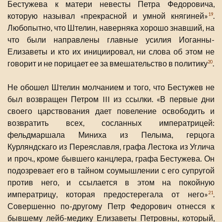
Бестужева к матери невесты Петра Федоровича,
которую называл «прекрасной и умной княгиней»
.
19
Любопытно, что Штелин, наверняка хорошо знавший, на
что были направлены главные усилия Иоганны-
Елизаветы и кто их инициировал, ни слова об этом не
говорит и не порицает ее за вмешательство в политику
.
20
Не обошел Штелин молчанием и того, что Бестужев не
был возвращен Петром III из ссылки. «В первые дни
своего царствования дает повеление освободить и
возвратить всех, сосланных императрицей:
фельдмаршала Миниха из Пелыма, герцога
Курляндскаго из Переяславля, графа Лестока из Углича
и проч., кроме бывшего канцлера, графа Бестужева. Он
подозревает его в тайном соумышлении с его супругой
против него, и ссылается в этом на покойную
императрицу, которая предостерегала от него»
.
21
Совершенно по-другому Петр Федорович отнесся к
бывшему лейб-медику Елизаветы Петровны, который,