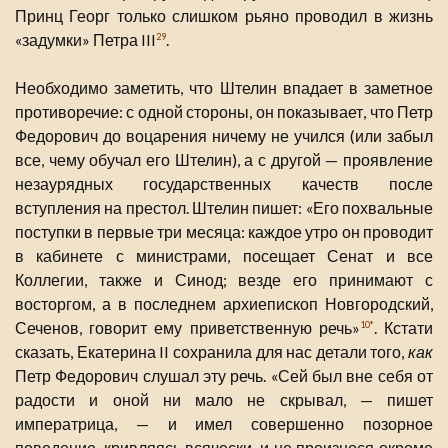
Принц Георг только слишком рьяно проводил в жизнь
«задумки» Петра III
.
29
Необходимо заметить, что Штелин впадает в заметное
противоречие: с одной стороны, он показывает, что Петр
Федорович до воцарения ничему не учился (или забыл
все, чему обучал его Штелин), а с другой — проявление
незаурядных государственных качеств после
вступления на престол. Штелин пишет: «Его похвальные
поступки в первые три месяца: каждое утро он проводит
в кабинете с министрами, посещает Сенат и все
Коллегии, также и Синод; везде его принимают с
восторгом, а в последнем архиепископ Новгородский,
Сеченов, говорит ему приветственную речь»
. Кстати
10*
сказать, Екатерина II сохранила для нас детали того,
как
Петр Федорович слушал эту речь. «Сей был вне себя от
радости и оной ни мало не скрывал, — пишет
императрица, — и имел совершенно позорное
поведение, кривляясь всячески, и не произнося окроме