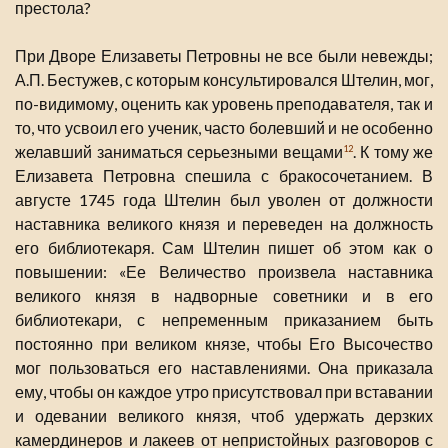
престола?
При Дворе Елизаветы Петровны не все были невежды;
А.П. Бестужев, с которым консультировался Штелин, мог,
по-видимому, оценить как уровень преподавателя, так и
то, что усвоил его ученик, часто болевший и не особенно
желавший заниматься серьезными вещами
. К тому же
12
Елизавета Петровна спешила с бракосочетанием. В
августе 1745 года Штелин был уволен от должности
наставника великого князя и переведен на должность
его библиотекаря. Сам Штелин пишет об этом как о
повышении: «Ее Величество произвела наставника
великого князя в надворные советники и в его
библиотекари, с непременным приказанием быть
постоянно при великом князе, чтобы Его Высочество
мог пользоваться его наставлениями. Она приказала
ему, чтобы он каждое утро присутствовал при вставании
и одевании великого князя, чтоб удержать дерзких
камердинеров и лакеев от непристойных разговоров с