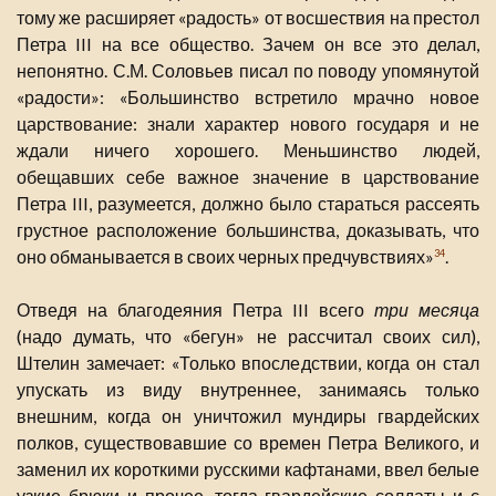
тому же расширяет «радость» от восшествия на престол
Петра III на все общество. Зачем он все это делал,
непонятно. С.М. Соловьев писал по поводу упомянутой
«радости»: «Большинство встретило мрачно новое
царствование: знали характер нового государя и не
ждали ничего хорошего. Меньшинство людей,
обещавших себе важное значение в царствование
Петра III, разумеется, должно было стараться рассеять
грустное расположение большинства, доказывать, что
оно обманывается в своих черных предчувствиях»
.
34
Отведя на благодеяния Петра III всего
три месяца
(надо думать, что «бегун» не рассчитал своих сил),
Штелин замечает: «Только впоследствии, когда он стал
упускать из виду внутреннее, занимаясь только
внешним, когда он уничтожил мундиры гвардейских
полков, существовавшие со времен Петра Великого, и
заменил их короткими русскими кафтанами, ввел белые
узкие брюки и прочее, тогда гвардейские солдаты и с