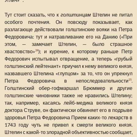
Тут стоит сказать, что к
голштинцам
Штелин не питал
особого почтения. Он повсюду показывает, как
разлагающе действовали голштинские вояки на Петра
Федоровича: тут и натравливание его на Данию («При
этом, — замечает Штелин, — было страшное
хвастовство»
); и курение, к которому раньше Петр
24
Федорович испытывал отвращение, а теперь «грубый
голштинский лейтенант» приучил к нему великого князя,
назвавшего Штелина «глупцом» за то, что он упрекнул
Петра Федоровича в непоследовательности
.
25
Голштинский обер-гофмаршал Брюммер и другие
голштинские чиновники также не нравились Штелину;
так, например, касаясь лейб-медика великого князя
доктора Струве, он фактически обвиняет его в подрыве
здоровья Петра Федоровича Прием каких-то лекарств в
1743 году чуть не привел к смерти великого князя.
Штелин с какой-то злорадной объективностью сообщает,