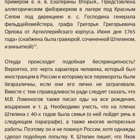
примером е. и. в. Екатерины Вторыя... Представлена
аллегорическим фейэрверком в лагере под Красным
Селом под дирекциею е. с. Господина генерала
фельдцейхмейстера, графа Григорья Григорьевича
Орлова от Артиллерийскаго корпуса. Июня дня 1765
года» (снабжена была гравюрой, сочиненной Штелином,
и виньеткой)
.
39
Откуда происходит подобная беспринципность?
Вероятно, это черта характера человека, который был
иностранцем в России и которому все перевороты были
безразличны, если они его лично не затрагивали.
Вместе с тем справедливости ради следует сказать, что
М.В. Ломоносов также писал оды на все рождения,
воцарения и т. д. Необходимо учесть, что на плечах
Штелина с 40-х годов была семья (о ней пойдет речь в
следующем параграфе), а также многие интересные
работы. Поэтому он и не покинул России, хотя однажды
сделал подобную попытку. К. Штелин пишет, что Яков