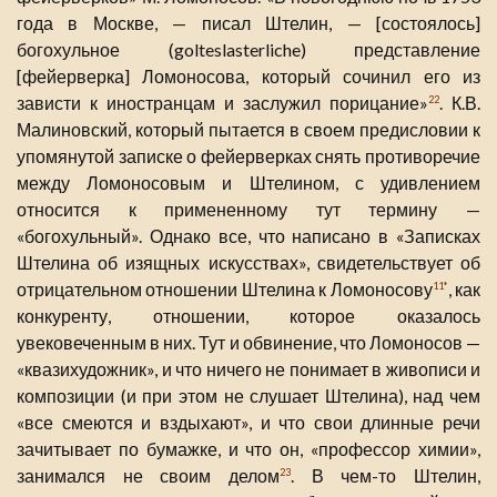
года в Москве, — писал Штелин, — [состоялось]
богохульное (golteslasterliche) представление
[фейерверка] Ломоносова, который сочинил его из
зависти к иностранцам и заслужил порицание»
. К.В.
22
Малиновский, который пытается в своем предисловии к
упомянутой записке о фейерверках снять противоречие
между Ломоносовым и Штелином, с удивлением
относится к примененному тут термину —
«богохульный». Однако все, что написано в «Записках
Штелина об изящных искусствах», свидетельствует об
отрицательном отношении Штелина к Ломоносову
, как
11*
конкуренту, отношении, которое оказалось
увековеченным в них. Тут и обвинение, что Ломоносов —
«квазихудожник», и что ничего не понимает в живописи и
композиции (и при этом не слушает Штелина), над чем
«все смеются и вздыхают», и что свои длинные речи
зачитывает по бумажке, и что он, «профессор химии»,
занимался не своим делом
. В чем-то Штелин,
23