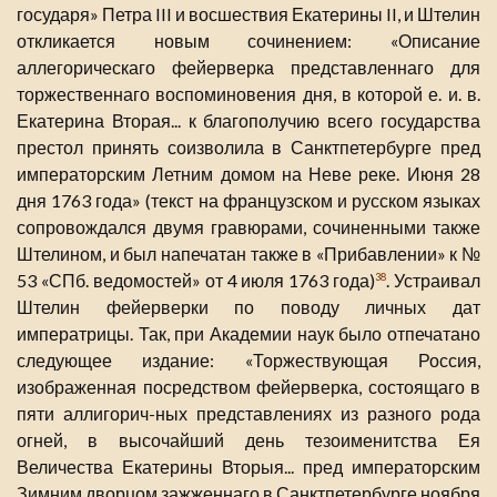
государя» Петра III и восшествия Екатерины II, и Штелин
откликается новым сочинением: «Описание
аллегорическаго фейерверка представленнаго для
торжественнаго воспоминовения дня, в которой е. и. в.
Екатерина Вторая... к благополучию всего государства
престол принять соизволила в Санктпетербурге пред
императорским Летним домом на Неве реке. Июня 28
дня 1763 года» (текст на французском и русском языках
сопровождался двумя гравюрами, сочиненными также
Штелином, и был напечатан также в «Прибавлении» к №
53 «СПб. ведомостей» от 4 июля 1763 года)
. Устраивал
38
Штелин фейерверки по поводу личных дат
императрицы. Так, при Академии наук было отпечатано
следующее издание: «Торжествующая Россия,
изображенная посредством фейерверка, состоящаго в
пяти аллигорич-ных представлениях из разного рода
огней, в высочайший день тезоименитства Ея
Величества Екатерины Вторыя... пред императорским
Зимним дворцом зажженнаго в Санктпетербурге ноября