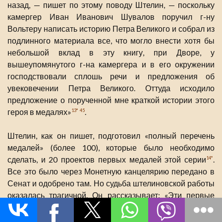
назад, — пишет по этому поводу Штелин, — поскольку
камергер Иван Иванович Шувалов поручил г-ну
Вольтеру написать историю Петра Великого и собрал из
подлинного материала все, что могло внести хотя бы
небольшой вклад в эту книгу, при Дворе, у
вышеупомянутого г-на камергера и в его окружении
господствовали сплошь речи и предложения об
увековечении Петра Великого. Оттуда исходило
предложение о порученной мне краткой истории этого
героя в медалях»
.
13*
45
Штелин, как он пишет, подготовил «полный перечень
медалей» (более 100), которые было необходимо
сделать, и 20 проектов первых медалей этой серии
.
14*
Все это было через Монетную канцелярию передано в
Сенат и одобрено там. Но судьба штелиновской работы
оказалась трагичной. Он рассказывает: «Эти первые
листы как проба великолепной работы, в которой
достославная жизнь Петра Великого должна быть