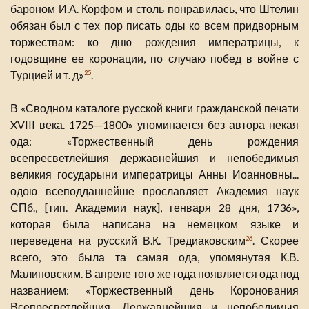
бароном И.А. Корфом и столь понравилась, что Штелин
обязан был с тех пор писать оды ко всем придворным
торжествам: ко дню рождения императрицы, к
годовщине ее коронации, по случаю побед в войне с
Турцией и т. д»
.
25
В «Сводном каталоге русской книги гражданской печати
XVIII века. 1725—1800» упоминается без автора некая
ода: «Торжественный день рождения
всепресветлейшия державнейшия и непобедимыя
великия государыни императрицы Анны Иоанновны...
одою всеподданнейше прославляет Академия наук
СПб., [тип. Академии наук], генваря 28 дня, 1736»,
которая была написана на немецком языке и
переведена на русский В.К. Тредиаковским
. Скорее
26
всего, это была та самая ода, упомянутая К.В.
Малиновским. В апреле того же года появляется ода под
названием: «Торжественный день Коронования
Всепресветлейшия, Державнейшия и непобедимыя