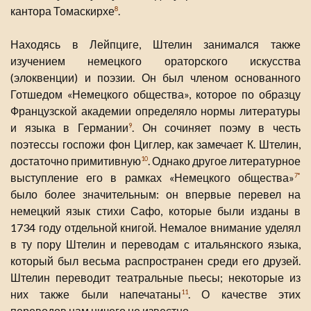
кантора Томаскирхе
.
8
Находясь в Лейпциге, Штелин занимался также
изучением немецкого ораторского искусства
(элоквенции) и поэзии. Он был членом основанного
Готшедом «Немецкого общества», которое по образцу
Французской академии определяло нормы литературы
и языка в Германии
. Он сочиняет поэму в честь
9
поэтессы госпожи фон Циглер, как замечает К. Штелин,
достаточно примитивную
. Однако другое литературное
10
выступление его в рамках «Немецкого общества»
7*
было более значительным: он впервые перевел на
немецкий язык стихи Сафо, которые были изданы в
1734 году отдельной книгой. Немалое внимание уделял
в ту пору Штелин и переводам с итальянского языка,
который был весьма распространен среди его друзей.
Штелин переводит театральные пьесы; некоторые из
них также были напечатаны
. О качестве этих
11
переводов нам ничего не известно.