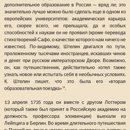
дополнительное образование в России — вряд ли; это
значительно лучше можно было сделать еще в одном из
европейских университетов: академическая карьера
его, скорее всего, не прельщала, да и особых
способностей к наукам он не проявил (кроме перевода
стихотворений Сафо, о качестве которого нам ничего не
известно). По-видимому, Штелин двигался по пути,
проложенному тысячами иностранцев, искавших чинов
и денег при русском императорском Дворе. Возможно,
он, как путешественник, действительно хотел также
узнать новое или испытать себя в необычных условиях.
К. Штелин пишет, что это была его «вторая
образовательная поездка»
.
14
13 апреля 1735 года он вместе с другом Лоттером
(который также был принят в Российскую академию на
должность профессора элоквенции) выехали из
Лейпцига в Берлин. Во время длительного путешествия
в Петербург друзья имели много интересных встреч и