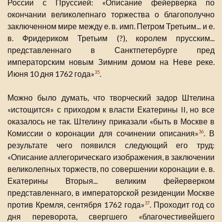
России с Пруссией: «Описание фейерверка по
окончании великолепнаго торжества о благополучно
заключенном мире между е. в. имп. Петром Третьим... и е.
в. Фридериком Третьим (?), королем прусским...
представленнаго в Санктпетербурге пред
императорским новым Зимним домом на Неве реке.
Июня 10 дня 1762 года»
.
35
Можно было думать, что творческий задор Штелина
«истощится» с приходом к власти Екатерины II, но все
оказалось не так. Штелину приказали «быть в Москве в
Комиссии о коронации для сочинении описания»
. В
36
результате чего появился следующий его труд:
«Описание аллегорическаго изображения, в заключении
великолепных торжеств, по совершении коронации е. в.
Екатерины Вторыя... великим фейерверком
представленнаго, в императорской резиденции Москве
против Кремля, сентября 1762 года»
. Проходит год со
37
дня переворота, свергшего «благочестивейшего