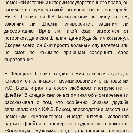
немецкой истории и истории государственного права; он
занимается нумизматикой, античностью и аллегорией.
Ни К. Штелин, ни К.В. Малиновский не пишут о том,
закончил ли Штелин университет, защитил ли
диссертацию. Вряд ли такой факт затерялся от
историков, да и сам Штелин где-нибудь бы им козырнул.
Скорее всего, он был просто вольным слушателем или
не смог по каким-то причинам завершить свое
образование.
В Лейпциге Штелин входил в музыкальный кружок, в
котором он занимался музицированием с сыновьями
И.С. Баха, играя на своем любимом инструменте —
флейте
. В конце жизни он вспоминал об этом времени и
7
рассказывал о том, что особенно близкая дружба
связывала его с К.Ф.Э. Бахом, впоследствии известным
немецким композитором. Иногда Штелин исполнял
партию флейты в концертах студенческого оркестра
«Коллегиум музикум» под управлением великого