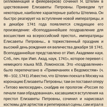
(иллюминаций и фейерверков) сочинил Я. Штелин в
царствование Елизаветы Петровны. Приведем тут
некоторые, наиболее характерные работы Штелина. Он
быстро реагирует на вступление новой императрицы, и
в декабре 1741 года появляется следующее его
произведение: «Всеподданнейшее поздравление для
восшествия на всероссийский престол... императрицы
Елисаветы Петровны... в торжественный праздник и
высокий день рождения ея величества декабря 18 1741.
Всеподданнейше представлено от Имп. Академии наук.
Спб., печ. при Имп. Акад. наук, 1741», которое перевел с
немецкого языка М.В. Ломоносов. Это «поздравление»
было перепечатано в «Примечаниях к Ведомостям» (ч.
98—102, 1741). Известно, что Штелин поехал в Москву на
коронацию Елизаветы Петровны; там он поставил оперу
«Титово милосердие», снабдив ее прологом «Россия по
печали паки обрадованная», касавшимся вступления на
престол Елизаветы Петровны, сочинил и нарисовал
костюмы для артистов и репетировал сцены, сам играл в