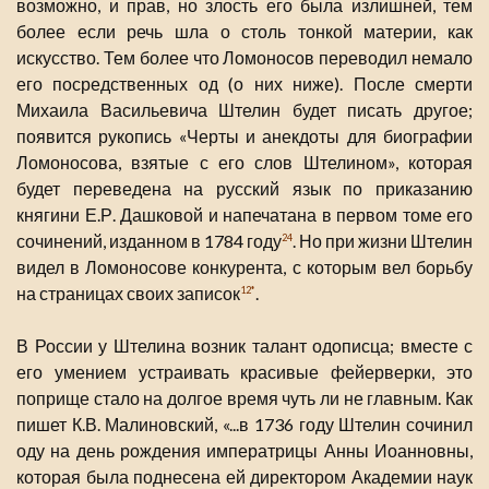
возможно, и прав, но злость его была излишней, тем
более если речь шла о столь тонкой материи, как
искусство. Тем более что Ломоносов переводил немало
его посредственных од (о них ниже). После смерти
Михаила Васильевича Штелин будет писать другое;
появится рукопись «Черты и анекдоты для биографии
Ломоносова, взятые с его слов Штелином», которая
будет переведена на русский язык по приказанию
княгини Е.Р. Дашковой и напечатана в первом томе его
сочинений, изданном в 1784 году
. Но при жизни Штелин
24
видел в Ломоносове конкурента, с которым вел борьбу
на страницах своих записок
.
12*
В России у Штелина возник талант одописца; вместе с
его умением устраивать красивые фейерверки, это
поприще стало на долгое время чуть ли не главным. Как
пишет К.В. Малиновский, «...в 1736 году Штелин сочинил
оду на день рождения императрицы Анны Иоанновны,
которая была поднесена ей директором Академии наук