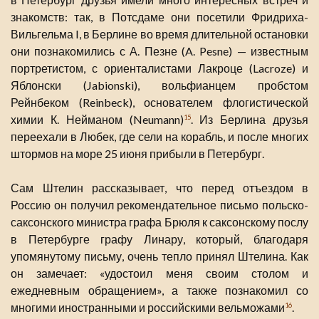
знакомств: так, в Потсдаме они посетили Фридриха-
Вильгельма I, в Берлине во время длительной остановки
они познакомились с А. Пезне (A. Pesne) — известным
портретистом, с ориенталистами Лакроце (Lacroze) и
Яблонски (Jabionski), вольфианцем пробстом
Рейнбеком (Reinbeck), основателем флогистической
химии К. Нейманом (Neumann)
. Из Берлина друзья
15
переехали в Любек, где сели на корабль, и после многих
штормов на море 25 июня прибыли в Петербург.
Сам Штелин рассказывает, что перед отъездом в
Россию он получил рекомендательное письмо польско-
саксонского министра графа Брюля к саксонскому послу
в Петербурге графу Линару, который, благодаря
упомянутому письму, очень тепло принял Штелина. Как
он замечает: «удостоил меня своим столом и
ежедневным обращением», а также познакомил со
многими иностранными и российскими вельможами
.
16