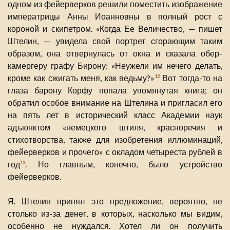
одном из фейерверков решили поместить изображение
императрицы Анны Иоанновны в полный рост с
короной и скипетром. «Когда Ее Величество, — пишет
Штелин, — увидела свой портрет сгорающим таким
образом, она отвернулась от окна и сказала обер-
камергеру графу Бирону: «Неужели им нечего делать,
кроме как сжигать меня, как ведьму?»
Вот тогда-то на
12
глаза барону Корфу попала упомянутая книга; он
обратил особое внимание на Штелина и пригласил его
на пять лет в исторический класс Академии наук
адъюнктом «немецкого штиля, красноречия и
стихотворства, также для изобретения иллюминаций,
фейерверков и прочего» с окладом четыреста рублей в
год
. Но главным, конечно, было устройство
13
фейерверков.
Я. Штелин принял это предложение, вероятно, не
столько из-за денег, в которых, насколько мы видим,
особенно не нуждался. Хотел ли он получить