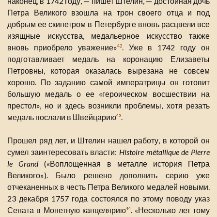
наконец, в 1742 году, — пишет Штелин, — достойная дочь
Петра Великого взошла на трон своего отца и под
добрым ее скипетром в Петербурге вновь расцвели все
изящные искусства, медальерное искусство также
вновь приобрело уважение»
. Уже в 1742 году он
42
подготавливает медаль на коронацию Елизаветы
Петровны, которая оказалась вырезана не совсем
хорошо. По заданию самой императрицы он готовит
большую медаль о ее «героическом восшествии на
престол», но и здесь возникли проблемы, хотя резать
медаль послали в Швейцарию
.
43
Прошел ряд лет, и Штелин нашел работу, в которой он
сумел заинтересовать власти:
Histoire métallique de Pierre
le Grand
(«Воплощенная в металле история Петра
Великого»). Было решено дополнить серию уже
отчеканенных в честь Петра Великого медалей новыми.
23 декабря 1757 года состоялся по этому поводу указ
Сената в Монетную канцелярию
. «Несколько лет тому
44