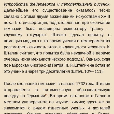
устройства фейерверков и перспективный рисунок
.
Дальнейшее его существование оказалось тесно
связано с этими двумя важнейшими искусствами XVIII
века. Его диссертация, подготовленная при окончании
гимназии, была посвящена императору Траяну —
«лучшему государю». Штелин сделал попытку с
помощью модного в то время учения о темпераментах
рассмотреть личность этого выдающегося человека. К.
Штелин считает, что попытка была неудачной в первую
очередь из-за механистического подхода
. Однако, судя
5
по наброскам биографии Петра III, Я. Штелин не оставил
это учение и через три десятилетия (Штел., 109—111).
После окончания гимназии, в начале 1732 года Штелин
отправляется в пятимесячную образовательную
поездку по Германии
. Во время остановки в Галле в
6*
местном университете он изучает химию; здесь же он
знакомится с рядом известных ученых и деятелей
искусства. Однако духовная обстановка в Галле,