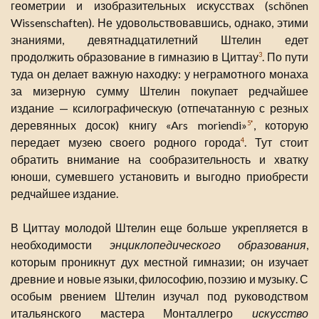
геометрии и изобразительных искусствах (schönen
Wissenschaften). Не удовольствовавшись, однако, этими
знаниями, девятнадцатилетний Штелин едет
продолжить образование в гимназию в Циттау
. По пути
3
туда он делает важную находку: у неграмотного монаха
за мизерную сумму Штелин покупает редчайшее
издание — ксилографическую (отпечатанную с резных
деревянных досок) книгу «Ars moriendi»
, которую
5*
передает музею своего родного города
. Тут стоит
4
обратить внимание на сообразительность и хватку
юноши, сумевшего установить и выгодно приобрести
редчайшее издание.
В Циттау молодой Штелин еще больше укрепляется в
необходимости
энциклопедического образования
,
которым проникнут дух местной гимназии; он изучает
древние и новые языки, философию, поэзию и музыку. С
особым рвением Штелин изучал под руководством
итальянского мастера Монталлегро
искусство