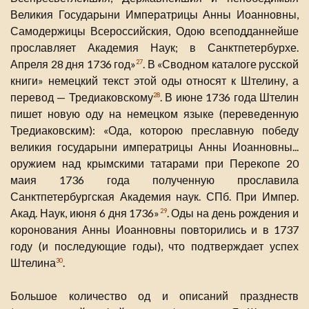
Великия Государыни Императрицы Анны Иоанновны,
Самодержицы Всероссийския, Одою всеподданнейше
прославляет Академия Наук; в Санктпетербурхе.
Апреля 28 дня 1736 год»
. В «Сводном каталоге русской
27
книги» немецкий текст этой оды относят к Штелину, а
перевод — Тредиаковскому
. В июне 1736 года Штелин
28
пишет новую оду на немецком языке (переведенную
Тредиаковским): «Ода, которою преславную победу
великия государыни императрицы Анны Иоанновны...
оружием над крымскими татарами при Перекопе 20
маия 1736 года полученную прославила
Санктпетербургская Академия наук. СПб. При Импер.
Акад. Наук, июня 6 дня 1736»
. Оды на день рождения и
29
коронования Анны Иоанновны повторились и в 1737
году (и последующие годы), что подтверждает успех
Штелина
.
30
Большое количество од и описаний празднеств