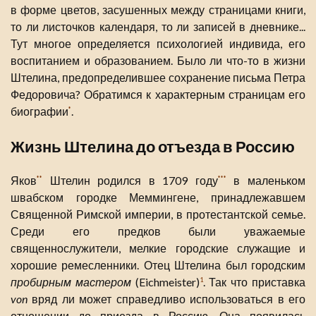
в форме цветов, засушенных между страницами книги,
то ли листочков календаря, то ли записей в дневнике...
Тут многое определяется психологией индивида, его
воспитанием и образованием. Было ли что-то в жизни
Штелина, предопределившее сохранение письма Петра
Федоровича? Обратимся к характерным страницам его
биографии
.
*
Жизнь Штелина до отъезда в Россию
Яков
Штелин родился в 1709 году
в маленьком
**
***
швабском городке Меммингене, принадлежавшем
Священной Римской империи, в протестантской семье.
Среди его предков были уважаемые
священнослужители, мелкие городские служащие и
хорошие ремесленники. Отец Штелина был городским
пробирным мастером
(Eichmeister)
. Так что приставка
1
von
вряд ли может справедливо использоваться в его
отношении до приезда в Россию. Она появилась