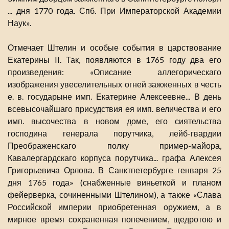
... дня 1770 года. Спб. При Императорской Академии
Наук».
Отмечает Штелин и особые события в царствование
Екатерины II. Так, появляются в 1765 году два его
произведения: «Описание аллегорическаго
изображения увеселительных огней зажженных в честь
е. в. государыне имп. Екатерине Алексеевне... В день
всевысочайшаго присудствия ея имп. величества и его
имп. высочества в новом доме, его сиятельства
господина генерала порутчика, лейб-гвардии
Преображенскаго полку пример-майора,
Кавалергардскаго корпуса порутчика... графа Алексея
Григорьевича Орлова. В Санктпетербурге генваря 25
дня 1765 года» (снабженные виньеткой и планом
фейерверка, сочиненными Штелином), а также «Слава
Российской империи приобретенная оружием, а в
мирное время сохраненная попечением, щедротою и