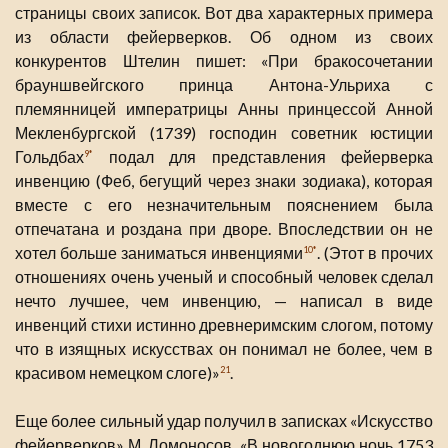
страницы своих записок. Вот два характерных примера
из области фейерверков. Об одном из своих
конкурентов Штелин пишет: «При бракосочетании
брауншвейгского принца Антона-Ульриха с
племянницей императрицы Анны принцессой Анной
Мекленбургской (1739) господин советник юстиции
Гольдбах
подал для представления фейерверка
9*
инвенцию (Феб, бегущий через знаки зодиака), которая
вместе с его незначительным пояснением была
отпечатана и роздана при дворе. Впоследствии он не
хотел больше заниматься инвенциями
. (Этот в прочих
10*
отношениях очень ученый и способный человек сделал
нечто лучшее, чем инвенцию, — написал в виде
инвенций стихи истинно древнеримским слогом, потому
что в изящных искусствах он понимал не более, чем в
красивом немецком слоге)»
.
21
Еще более сильный удар получил в записках «Искусство
фейерверков» М. Ломоносов. «В новогоднюю ночь 1753