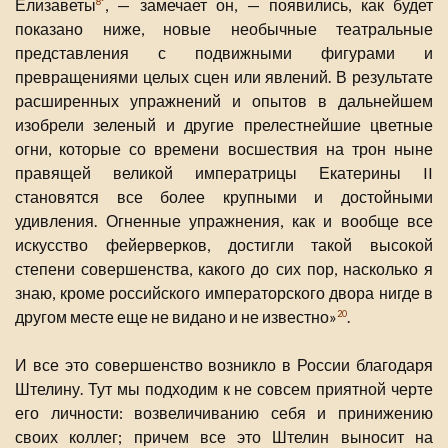
Елизаветы
, — замечает он, — появились, как будет
8*
показано ниже, новые необычные театральные
представления с подвижными фигурами и
превращениями целых сцен или явлений. В результате
расширенных упражнений и опытов в дальнейшем
изобрели зеленый и другие прелестнейшие цветные
огни, которые со времени восшествия на трон ныне
правящей великой императрицы Екатерины II
становятся все более крупными и достойными
удивления. Огненные упражнения, как и вообще все
искусство фейерверков, достигли такой высокой
степени совершенства, какого до сих пор, насколько я
знаю, кроме российского императорского двора нигде в
другом месте еще не видано и не известно»
.
20
И все это совершенство возникло в России благодаря
Штелину. Тут мы подходим к не совсем приятной черте
его личности: возвеличиванию себя и принижению
своих коллег; причем все это Штелин выносит на