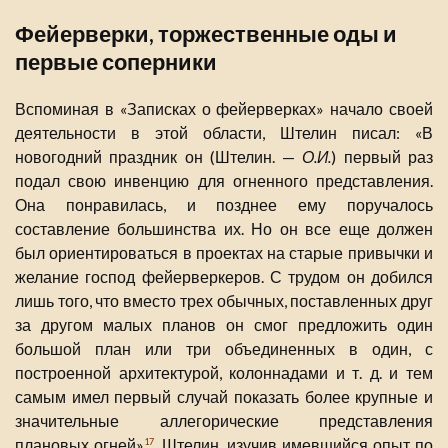
Фейерверки, торжественные оды и
первые соперники
Вспоминая в «Записках о фейерверках» начало своей
деятельности в этой области, Штелин писал: «В
новогодний праздник он (Штелин. —
О.И.
) первый раз
подал свою инвенцию для огненного представления.
Она понравилась, и позднее ему поручалось
составление большинства их. Но он все еще должен
был ориентироваться в проектах на старые привычки и
желание господ фейерверкеров. С трудом он добился
лишь того, что вместо трех обычных, поставленных друг
за другом малых планов он смог предложить один
большой план или три объединенных в один, с
построенной архитектурой, колоннадами и т. д. и тем
самым имел первый случай показать более крупные и
значительные аллегорические представления
плановых огней»
. Штелин, изучив имевшийся опыт по
17