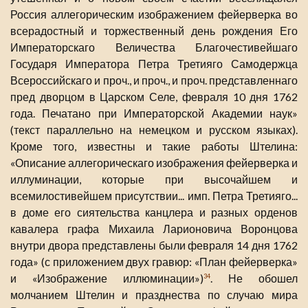
Россия аллегорическим изображением фейерверка во
всерадостный и торжественный день рождения Его
Императорскаго Величества Благочестивейшаго
Государя Императора Петра Третияго Самодержца
Всероссийскаго и проч., и проч., и проч. представленнаго
пред дворцом в Царском Селе, февраля 10 дня 1762
года. Печатано при Императорской Академии наук»
(текст параллельно на немецком и русском языках).
Кроме того, известны и такие работы Штелина:
«Описание аллегорическаго изображения фейерверка и
иллуминации, которые при высочайшем и
всемилостивейшем присутствии... имп. Петра Третияго...
в доме его сиятельства канцлера и разных орденов
кавалера графа Михаила Ларионовича Воронцова
внутри двора представлены были февраля 14 дня 1762
года» (с приложением двух гравюр: «План фейерверка»
и «Изображение иллюминации»)
. Не обошел
34
молчанием Штелин и празднества по случаю мира