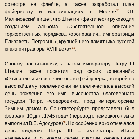
оркестре на флейте, а также разработал план
фейерверку и иллюминациям в Москве
. К.В.
31
Малиновский пишет, что Штелин «фактически руководил
созданием альбома «Обстоятельное описание
торжественных порядков... коронования... императрицы
Елизаветы Петровны», крупнейшего памятника русской
книжной гравюры XVIII века»
.
32
Своему воспитаннику, а затем императору Петру III
Штелин также посвятил ряд своих «описаний»:
«Описание и изъяснение онаго фейэрверка, которой по
высочайшему повелению ея имп. величества в высокий
день рождения его имп. высочества благовернаго
государя Петра Феодоровича... пред императорским
Зимним домом в Санктпетербурге представлен был
февраля 10 дня, 1745 года» (перевод с немецкого языка
выполнил В.Е. Адодуров)
. Но особенно ярко отмечался
33
день рождения Петра III — императора: «Паки
утешенная и о новом своем счастии веселящаяся