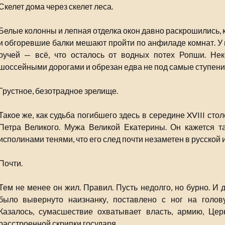
Скелет дома через скелет леса.
Белые колонны и лепная отделка окон давно раскрошились,
и обгоревшие балки мешают пройти по анфиладе комнат. У 
ручей — всё, что осталось от водных потех Ропши. Нек
шоссейными дорогами и обрезан едва не под самые ступени
Грустное, безотрадное зрелище.
Такое же, как судьба погибшего здесь в середине XVIII стол
Петра Великого. Мужа Великой Екатерины. Он кажется 
исполинами тенями, что его след почти незаметен в русской 
Почти.
Тем не менее он жил. Правил. Пусть недолго, но бурно. И 
было вывернуто наизнанку, поставлено с ног на голов
Казалось, сумасшествие охватывает власть, армию, Церк
расстроенной скрипки государя.