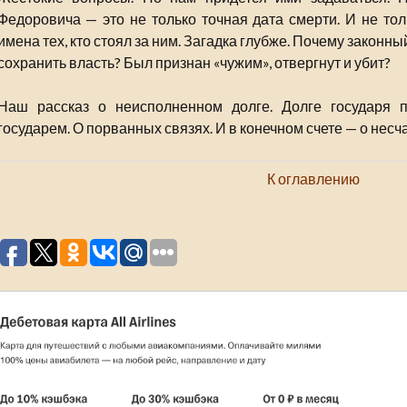
Федоровича — это не только точная дата смерти. И не то
имена тех, кто стоял за ним. Загадка глубже. Почему законный
сохранить власть? Был признан «чужим», отвергнут и убит?
Наш рассказ о неисполненном долге. Долге государя 
государем. О порванных связях. И в конечном счете — о нес
К оглавлению