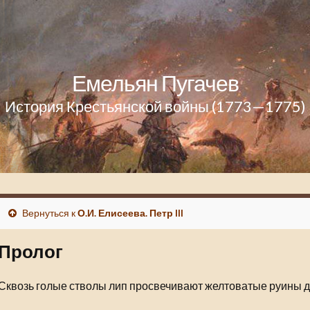
Емельян Пугачев
История Крестьянской войны (1773—1775)
Вернуться к
О.И. Елисеева. Петр III
Пролог
Сквозь голые стволы лип просвечивают желтоватые руины д