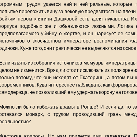
огромным трудом удается найти нейтральные, которые 
попытке переложить вину за вековую предвзятость на плечи
бойким пером княгини Дашковой есть доля лукавства. Их
корпуса подобных же и объявляются ложными. Логика в
предполагаемого убийцу о жертве, и он нарисует ее сам
источников о злосчастном императоре воспоминания «з
одиноки. Хуже того, они практически не выделяются из основ
Если изъять из собрания источников мемуары императрицы, 
целом не изменится. Вряд ли стоит исключать из поля зрен
только потому, что они исходят от Екатерины, а потом вы
современников. Куда интереснее наблюдать, как формиров
самодержца, не позволивший ему удержать корону на голов
Можно ли было избежать драмы в Ропше? И если да, то з
оставался монарх, с трудом проводивший грань меж
реальностью?
Жестокие вопросы. Но нам придется ими задаваться. П