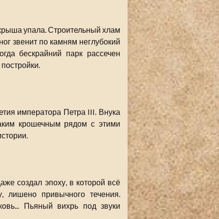
 крыша упала. Строительный хлам
ног звенит по камням неглубокий
огда бескрайний парк рассечен
 постройки.
етия императора Петра III. Внука
таким крошечным рядом с этими
истории.
даже создал эпоху, в которой всё
у, лишено привычного течения.
овь... Пьяный вихрь под звуки