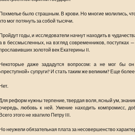
Похмелье было страшным. В крови. Но многие молились, что
кто мог потянуть за собой тысячи.
Пройдут годы, и исследователи начнут находить в чудачест
а в бессмысленных, на взгляд современников, поступках —
прославивших золотой век Екатерины II.
Некоторые даже зададутся вопросом: а не мог бы он
«преступной» супруги? И стать таким же великим? Еще более
Нет.
Для реформ нужны терпение, твердая воля, ясный ум, знани
очередь, любовь к ней. Умение находить компромисс, до
Всего этого не хватило Петру III.
Но неужели обязательная плата за несовершенство характе