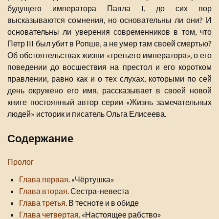
будущего императора Павла I, до сих пор
высказываются сомнения, но основательны ли они? И
основательны ли уверения современников в том, что
Петр III был убит в Ропше, а не умер там своей смертью?
Об обстоятельствах жизни «третьего императора», о его
поведении до восшествия на престол и его коротком
правлении, равно как и о тех слухах, которыми по сей
день окружено его имя, рассказывает в своей новой
книге постоянный автор серии «Жизнь замечательных
людей» историк и писатель Ольга Елисеева.
Содержание
Пролог
Глава первая
. «Чёртушка»
Глава вторая
. Сестра-невеста
Глава третья
. В тесноте и в обиде
Глава четвертая
. «Настоящее рабство»