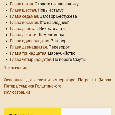
Глава пятая
. Страсти по наследнику
Глава шестая
. Новый статус
Глава седьмая
. Заговор Бестужева
Глава восьмая
. Кто наследник?
Глава девятая
. Вихрь власти
Глава десятая
. Камень веры
Глава одиннадцатая
. Заговор
Глава двенадцатая
. Переворот
Глава тринадцатая
. Цареубийство
Глава четырнадцатая
. На пороге Смуты
Заключение
Основные даты жизни императора Петра III (Карла
Петера Ульриха Голштинского)
Иллюстрации