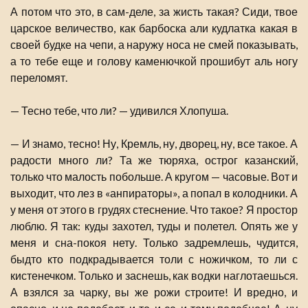
А потом что это, в сам-деле, за жисть такая? Сиди, твое
царское величество, как барбоска али кудлатка какая в
своей будке на чепи, а наружу носа не смей показывать,
а то тебе еще и голову каменючкой прошибут аль ногу
переломят.
— Тесно тебе, что ли? — удивился Хлопуша.
— И знамо, тесно! Ну, Кремль, ну, дворец, ну, все такое. А
радости много ли? Та же тюряха, острог казанский,
только что малость побольше. А кругом — часовые. Вот и
выходит, что лез в «анпираторы», а попал в колодники. А
у меня от этого в грудях стеснение. Что такое? Я простор
люблю. Я так: куды захотел, туды и полетел. Опять же у
меня и сна-покоя нету. Только задремлешь, чудится,
быдто кто подкрадывается толи с ножичком, то ли с
кистенечком. Только и заснешь, как водки наглотаешься.
А взялся за чарку, вы же рожи строите! И вредно, и