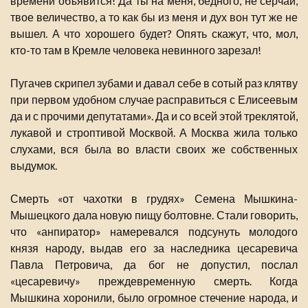
времени объявится! Да ты на меня, бедного, не серчай,
твое величество, а то как бы из меня и дух вон тут же не
вышел. А что хорошего будет? Опять скажут, что, мол,
кто-то там в Кремле человека невинного зарезал!
Пугачев скрипел зубами и давал себе в сотый раз клятву
при первом удобном случае расправиться с Елисеевым
да и с прочими депутатами». Да и со всей этой треклятой,
лукавой и строптивой Москвой. А Москва жила только
слухами, вся была во власти своих же собственных
выдумок.
Смерть «от чахотки в грудях» Семена Мышкина-
Мышецкого дала новую пищу болтовне. Стали говорить,
что «анпиратор» намеревался подсунуть молодого
князя народу, выдав его за наследника цесаревича
Павла Петровича, да бог не допустил, послал
«цесаревичу» преждевременную смерть. Когда
Мышкина хоронили, было огромное стечение народа, и