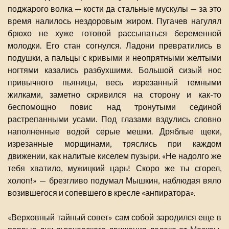
поджарого волка — кости да стальные мускулы — за это
время налилось нездоровым жиром. Пугачев нагулял
брюхо не хуже готовой рассыпаться беременной
молодки. Его стан согнулся. Ладони превратились в
подушки, а пальцы с кривыми и неопрятными желтыми
ногтями казались разбухшими. Большой сизый нос
привычного пьяницы, весь изрезанный темными
жилками, заметно скривился на сторону и как-то
беспомощно повис над тронутыми сединой
растрепанными усами. Под глазами вздулись словно
наполненные водой серые мешки. Дряблые щеки,
изрезанные морщинами, тряслись при каждом
движении, как налитые киселем пузыри. «Не надолго же
тебя хватило, мужицкий царь! Скоро же ты сгорел,
холоп!» — брезгливо подумал Мышкин, наблюдая вяло
возившегося и сопевшего в кресле «анпиратора».
«Верховный тайный совет» сам собой зародился еще в