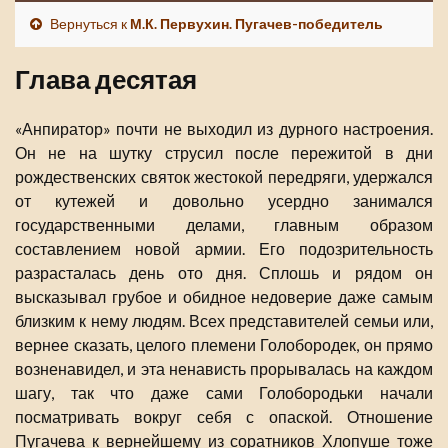
Вернуться к
М.К. Первухин. Пугачев-победитель
Глава десятая
«Анпиратор» почти не выходил из дурного настроения.
Он не на шутку струсил после пережитой в дни
рождественских святок жестокой передряги, удержался
от кутежей и довольно усердно занимался
государственными делами, главным образом
составлением новой армии. Его подозрительность
разрасталась день ото дня. Сплошь и рядом он
высказывал грубое и обидное недоверие даже самым
близким к нему людям. Всех представителей семьи или,
вернее сказать, целого племени Голобородек, он прямо
возненавидел, и эта ненависть прорывалась на каждом
шагу, так что даже сами Голобородьки начали
посматривать вокруг себя с опаской. Отношение
Пугачева к вернейшему из соратников Хлопуше тоже