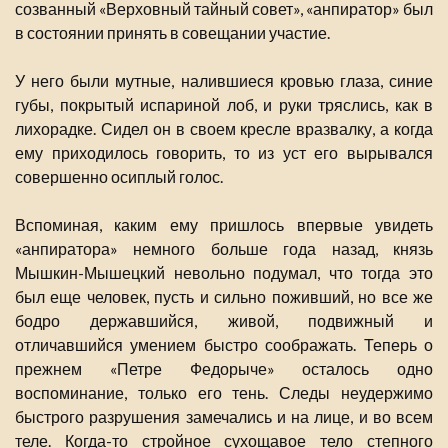
созванный «Верховный тайный совет», «анпиратор» был
в состоянии принять в совещании участие.
У него были мутные, налившиеся кровью глаза, синие
губы, покрытый испариной лоб, и руки тряслись, как в
лихорадке. Сидел он в своем кресле вразвалку, а когда
ему приходилось говорить, то из уст его вырывался
совершенно осиплый голос.
Вспоминая, каким ему пришлось впервые увидеть
«анпиратора» немного больше года назад, князь
Мышкин-Мышецкий невольно подумал, что тогда это
был еще человек, пусть и сильно поживший, но все же
бодро державшийся, живой, подвижный и
отличавшийся умением быстро соображать. Теперь о
прежнем «Петре Федорыче» осталось одно
воспоминание, только его тень. Следы неудержимо
быстрого разрушения замечались и на лице, и во всем
теле. Когда-то стройное сухощавое тело степного