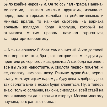
было крайне неровным. Он то осыпал «графа Панина»
милостями, называл «милым дружком», изливался
перед ним в горьких жалобах на действительных и
мнимых врагов, то начинал смотреть на варнака
волчьим взглядом. Когда Хлопуша, который не
отличался мягким нравом, начинал огрызаться,
«анпиратор» говорил ему:
— А ты не ершись! Я, брат, сам ершистый. А что до твоей
мне верности, то я, брат, так смотрю: все мне други да
приятели до черного лишь денечка. А как беда нагрянет,
все вы лыжи навострите. А сволота первой побегет. Я
ее, сволоту, наскрозь вижу. Раньше дурак был, верил:
стану, мол, мужицким царем да буду делать доброе дело,
так сволота мне в ножки будет кланяться. Ну, а теперь
знаю: только ослабею, так они, сиволдаи, всей стаей на
меня накинутся да в клочья и изорвут. Москва многому
научила, чего раньше не знал!