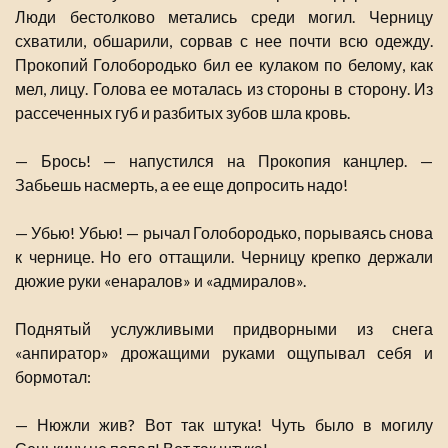
Люди бестолково метались среди могил. Черницу
схватили, обшарили, сорвав с нее почти всю одежду.
Прокопий Голобородько бил ее кулаком по белому, как
мел, лицу. Голова ее моталась из стороны в сторону. Из
рассеченных губ и разбитых зубов шла кровь.
— Брось! — напустился на Прокопия канцлер. —
Забьешь насмерть, а ее еще допросить надо!
— Убью! Убью! — рычал Голобородько, порываясь снова
к чернице. Но его оттащили. Черницу крепко держали
дюжие руки «енаралов» и «адмиралов».
Поднятый услужливыми придворными из снега
«анпиратор» дрожащими руками ощупывал себя и
бормотал:
— Нюжли жив? Вот так штука! Чуть было в могилу