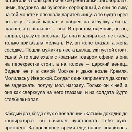
встретили в поле крестьянские ребятишки. Заговорила с
ними, подарила им рублевик серебряный, а они по лику
на той монете и опознали дарительницу. А то будто брел
по лесу старый капрал и набрел на избушку али на
шалаш, а в шалаше — она. В простом одеянии, но он,
капрал, сразу ее опознал. Да она и запираться не стала,
только приказала молчать. Ну, он жене сказал, а жена
соседке... Пошли мужики в лес, а шалаш уж пустой стоит.
Ушла! А то еще ехали с красным товаром офени, а она
на перекрестке стоит, а на голове — царский венец...
Видели ее и в самой Москве и даже возле Кремля.
Молилась у Иверской. Солдат один заприметил да хотел
ее задержать: получу, мол, награду. Только он к ней, а
она как сверкнула на него глазами, и на солдата будто
столбняк напал.
Каждый раз, когда слух о появлении «Катьки» доходил до
«анпиратора», он начинал чувствовать себя хуже
прежнего. За последнее время еще новое появилось.