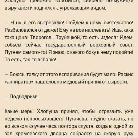
Хлопуша тревожно завозился, свирепо по-мужицки
выругался и поднялся с угрожающим видом.
— Н-ну, я его вытрезвлю! Пойдем к нему, сиятельство!
Разбаловался от дюже! Ему на все наплевать! Ишь, кака
така цаца! Творогов... Трубецкой, то есть издеся? Идем,
собьем сейчас государственный верховный совет.
Пугнем самого-то! Я знаю, с какого боку к нему подойти!
То есть, так-то вспарю!
— Боюсь, толку от этого вспаривания будет мало! Раскис
«анпиратор» наш, словно медовый пряник от сырости.
— Подбодрим!
Какие меры Хлопуша принял, чтобы отрезвить уже
неделю непросыхавшего Пугачева, трудно сказать, но
во всяком случае часа полтора спустя, когда в одной из
зал кремлевского дворца собрался на скорую руку