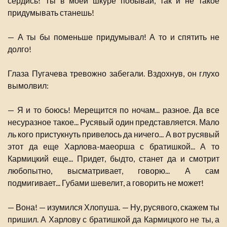
сердись! Ты в моей шкуре побывай, так и не такое
придумывать станешь!
— А ты бы поменьше придумывал! А то и спятить не
долго!
Глаза Пугачева тревожно забегали. Вздохнув, он глухо
вымолвил:
— Я и то боюсь! Мерещится по ночам... разное. Да все
несуразное такое... Русявый один представляется. Мало
ль кого пристукнуть привелось да ничего... А вот русявый
этот да еще Харлова-маеорша с братишкой... А то
Кармицкий еще... Придет, быдто, станет да и смотрит
любопытно, высматривает, говорю... А сам
подмигивает... Губами шевелит, а говорить не может!
— Вона! — изумился Хлопуша. — Ну, русявого, скажем ты
пришил. А Харлову с братишкой да Кармицкого не ты, а