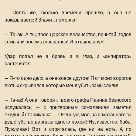
— Опять же, сколько времени прошло, а она не
показывается! Значит, померла!
— Та-ак! А ты, твое царское величество, почитай, годов
семь или восемь скрывался! И то вынырнул!
Удар попал не в бровь, а в глаз, и «анпиратор»
растерялся.
— Я-то одно дело, а она вовсе другое! Я от моих ворогов
лютых скрывался, которые меня убить замыслили!
— Та-ак! А она, говорят, твоего графа Панина безносого
испужалась, — с притворным сожалением заметил
ехидный старикашка. — Очень уж, мол, на наказанного за
душегубство варнака одного похож! Ну, известно, баба.
Пужливая! Вот и спряталась, где ни на есть. А по