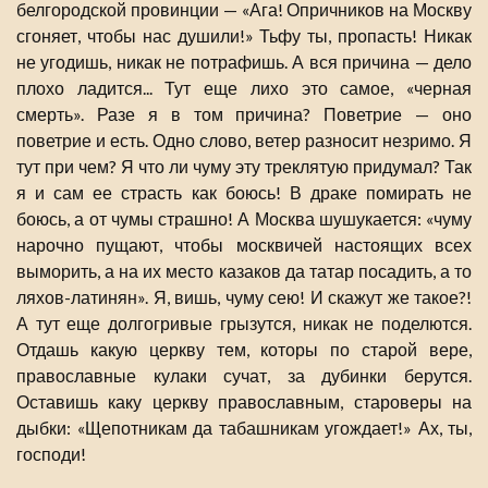
белгородской провинции — «Ага! Опричников на Москву
сгоняет, чтобы нас душили!» Тьфу ты, пропасть! Никак
не угодишь, никак не потрафишь. А вся причина — дело
плохо ладится... Тут еще лихо это самое, «черная
смерть». Разе я в том причина? Поветрие — оно
поветрие и есть. Одно слово, ветер разносит незримо. Я
тут при чем? Я что ли чуму эту треклятую придумал? Так
я и сам ее страсть как боюсь! В драке помирать не
боюсь, а от чумы страшно! А Москва шушукается: «чуму
нарочно пущают, чтобы москвичей настоящих всех
выморить, а на их место казаков да татар посадить, а то
ляхов-латинян». Я, вишь, чуму сею! И скажут же такое?!
А тут еще долгогривые грызутся, никак не поделются.
Отдашь какую церкву тем, которы по старой вере,
православные кулаки сучат, за дубинки берутся.
Оставишь каку церкву православным, староверы на
дыбки: «Щепотникам да табашникам угождает!» Ах, ты,
господи!