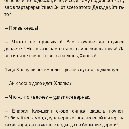
опасно, и не подобает, и то, и се, и тому подобное! А, ну
вас в тартарары! Ушел бы от всего этого! Да куда уйтить-
то?
— Привыкнешь!
— Что-то не привыкаю! Все скучнее да скучнее
делается! Не показывается что-то мне жисть такая! Да
вон и ты не очень-то весел ходишь, Хлопка!
Лицо Хлопуши потемнело. Пугачев лукаво подмигнул:
— Ай к весне дело идет, Хлопка?
— Что ж, что к весне? — удивился варнак.
— Енарал Кукушкин скоро сигнал давать почнет!
Собирайтесь, мол, други верные, под зеленой шатер, на
тихие зори, да на чистые воды, да на большие дороги!