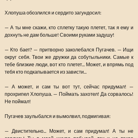
Хлопуша обозлился и сердито загундосил:
— А ты мне скажи, кто сплетку такую плетет, так я ему и
дохнуть не дам больше! Своими руками задушу!
— Кто бает? — притворно заколебался Пугачев. — Ищи
округ себя. Твои же дружки да собутыльники. Самые к
тебе близкие люди, вот кто плетет... Может, и впрямь под
тебя кто подкапывается из зависти...
— А может, и сам ты вот тут, сейчас придумал! —
прохрипел Хлопуша. — Поймать захотел! Да сорвалось!
Не поймал!
Пугачев заулыбался и вымолвил, подмигивая:
— Двистительно... Может, и сам придумал! А ты не