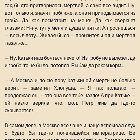
так, быдто притворилась мертвой, а сама все видит. Ну,
вот только я, значит, поближе, а она и приподымается из
гроба. Да как посмотрит на меня! Да как сверкнет
глазами! Н-ну, тут у меня и душа в пятки! А проснешься
— весь в поту... Живая была — пронзительная и мертвая
такая же...
— Ну, Катьки нам бояться нечего! Из гробу не вылезет, да
и гроба-то не было: потопла. Рыбам да ракам корм...
— А Москва и по сю пору Катькиной смерти не больно
верит, — заметил Хлопуша. — Я так полагаю, —
продолжал он, — это она все тебе назло! А при Катьке —
ей назло верила, что, мол, Петр жив да где-то
скрывается!
В самом деле, в Москве все чаще и чаще всплывал слух
о будто бы где-то появившейся императрице. Ее