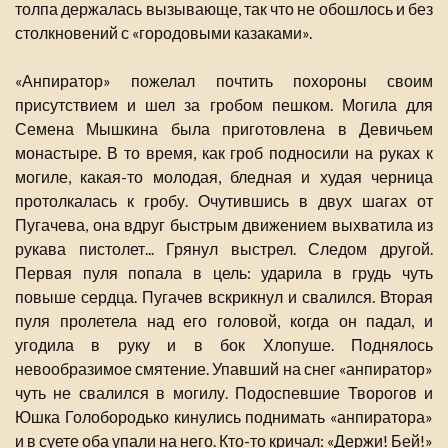
толпа держалась вызывающе, так что не обошлось и без
столкновений с «городовыми казаками».
«Анпиратор» пожелал почтить похороны своим
присутствием и шел за гробом пешком. Могила для
Семена Мышкина была приготовлена в Девичьем
монастыре. В то время, как гроб подносили на руках к
могиле, какая-то молодая, бледная и худая черница
протолкалась к гробу. Очутившись в двух шагах от
Пугачева, она вдруг быстрым движением выхватила из
рукава пистолет... Грянул выстрел. Следом другой.
Первая пуля попала в цель: ударила в грудь чуть
повыше сердца. Пугачев вскрикнул и свалился. Вторая
пуля пролетела над его головой, когда он падал, и
угодила в руку и в бок Хлопуше. Поднялось
невообразимое смятение. Упавший на снег «анпиратор»
чуть не свалился в могилу. Подоспевшие Творогов и
Юшка Голобородько кинулись поднимать «анпиратора»
и в суете оба упали на него. Кто-то кричал: «Держи! Бей!»