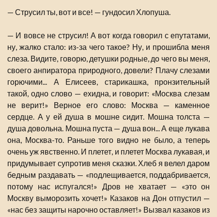
— Струсил ты, вот и все! — гундосил Хлопуша.
— И вовсе не струсил! А вот когда говорил с епутатами,
ну, жалко стало: из-за чего такое? Ну, и прошибла меня
слеза. Видите, говорю, детушки родные, до чего вы меня,
своего анпиратора природного, довели? Плачу слезами
горючими... А Елисеев, старикашка, пронзительный
такой, одно слово — ехидна, и говорит: «Москва слезам
не верит!» Верное его слово: Москва — каменное
сердце. А у ей душа в мошне сидит. Мошна толста —
душа довольна. Мошна пуста — душа вон... А еще лукава
она, Москва-то. Раньше того видно не было, а теперь
очень уж явственно. И плетет, и плетет Москва лукавая, и
придумывает супротив меня сказки. Хлеб я велел даром
бедным раздавать — «подлещивается, поддабривается,
потому нас испугался!» Дров не хватает — «это он
Москву выморозить хочет!» Казаков на Дон отпустил —
«нас без защиты нарочно оставляет!» Вызвал казаков из