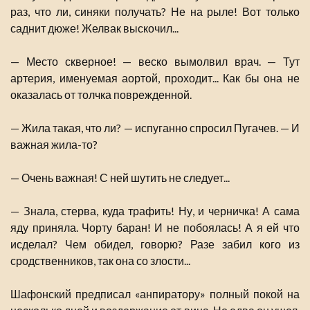
раз, что ли, синяки получать? Не на рыле! Вот только
саднит дюже! Желвак выскочил...
— Место скверное! — веско вымолвил врач. — Тут
артерия, именуемая аортой, проходит... Как бы она не
оказалась от толчка поврежденной.
— Жила такая, что ли? — испуганно спросил Пугачев. — И
важная жила-то?
— Очень важная! С ней шутить не следует...
— Знала, стерва, куда трафить! Ну, и черничка! А сама
яду приняла. Чорту баран! И не побоялась! А я ей что
исделал? Чем обидел, говорю? Разе забил кого из
сродственников, так она со злости...
Шафонский предписал «анпиратору» полный покой на