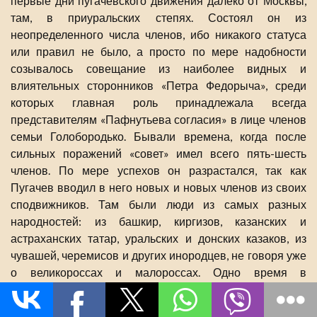
первые дни пугачевского движения далеко от Москвы,
там, в приуральских степях. Состоял он из
неопределенного числа членов, ибо никакого статуса
или правил не было, а просто по мере надобности
созывалось совещание из наиболее видных и
влиятельных сторонников «Петра Федорыча», среди
которых главная роль принадлежала всегда
представителям «Пафнутьева согласия» в лице членов
семьи Голобородько. Бывали времена, когда после
сильных поражений «совет» имел всего пять-шесть
членов. По мере успехов он разрастался, так как
Пугачев вводил в него новых и новых членов из своих
сподвижников. Там были люди из самых разных
народностей: из башкир, киргизов, казанских и
астраханских татар, уральских и донских казаков, из
чувашей, черемисов и других инородцев, не говоря уже
о великороссах и малороссах. Одно время в
совещаниях принимали участие с правом голоса
Чеслав Курч и Михал Пулавский, брат знаменитого