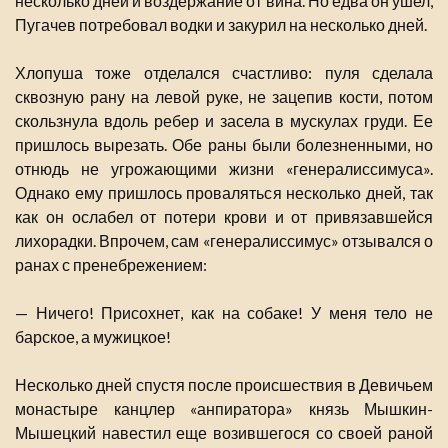
несколько дней и воздержание от вина. Но едва он ушел,
Пугачев потребовал водки и закурил на несколько дней.
Хлопуша тоже отделался счастливо: пуля сделала
сквозную рану на левой руке, не зацепив кости, потом
скользнула вдоль ребер и засела в мускулах груди. Ее
пришлось вырезать. Обе раны были болезненными, но
отнюдь не угрожающими жизни «генералиссимуса».
Однако ему пришлось проваляться несколько дней, так
как он ослабел от потери крови и от привязавшейся
лихорадки. Впрочем, сам «генералиссимус» отзывался о
ранах с пренебрежением:
— Ничего! Присохнет, как на собаке! У меня тело не
барское, а мужицкое!
Несколько дней спустя после происшествия в Девичьем
монастыре канцлер «анпиратора» князь Мышкин-
Мышецкий навестил еще возившегося со своей раной