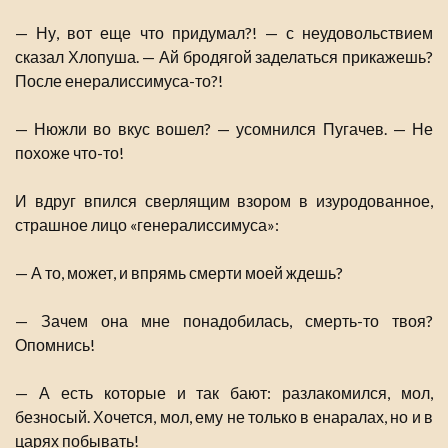
— Ну, вот еще что придумал?! — с неудовольствием
сказал Хлопуша. — Ай бродягой заделаться прикажешь?
После енералиссимуса-то?!
— Нюжли во вкус вошел? — усомнился Пугачев. — Не
похоже что-то!
И вдруг впился сверлящим взором в изуродованное,
страшное лицо «генералиссимуса»:
— А то, может, и впрямь смерти моей ждешь?
— Зачем она мне понадобилась, смерть-то твоя?
Опомнись!
— А есть которые и так бают: разлакомился, мол,
безносый. Хочется, мол, ему не только в енаралах, но и в
царях побывать!