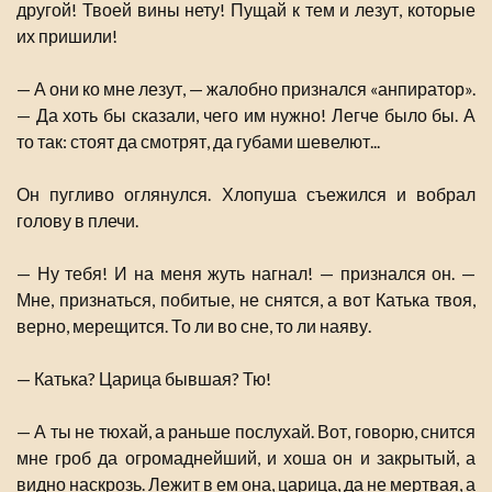
другой! Твоей вины нету! Пущай к тем и лезут, которые
их пришили!
— А они ко мне лезут, — жалобно признался «анпиратор».
— Да хоть бы сказали, чего им нужно! Легче было бы. А
то так: стоят да смотрят, да губами шевелют...
Он пугливо оглянулся. Хлопуша съежился и вобрал
голову в плечи.
— Ну тебя! И на меня жуть нагнал! — признался он. —
Мне, признаться, побитые, не снятся, а вот Катька твоя,
верно, мерещится. То ли во сне, то ли наяву.
— Катька? Царица бывшая? Тю!
— А ты не тюхай, а раньше послухай. Вот, говорю, снится
мне гроб да огромаднейший, и хоша он и закрытый, а
видно наскрозь. Лежит в ем она, царица, да не мертвая, а