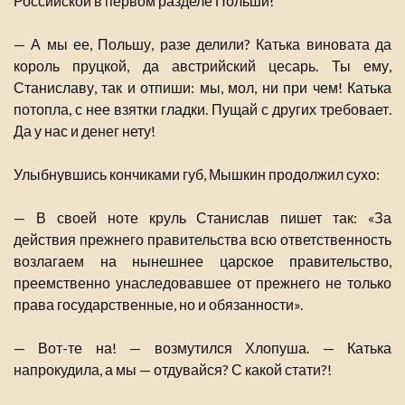
Российской в первом разделе Польши!
— А мы ее, Польшу, разе делили? Катька виновата да
король пруцкой, да австрийский цесарь. Ты ему,
Станиславу, так и отпиши: мы, мол, ни при чем! Катька
потопла, с нее взятки гладки. Пущай с других требовает.
Да у нас и денег нету!
Улыбнувшись кончиками губ, Мышкин продолжил сухо:
— В своей ноте круль Станислав пишет так: «За
действия прежнего правительства всю ответственность
возлагаем на нынешнее царское правительство,
преемственно унаследовавшее от прежнего не только
права государственные, но и обязанности».
— Вот-те на! — возмутился Хлопуша. — Катька
напрокудила, а мы — отдувайся? С какой стати?!