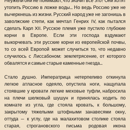
Неужели они не понимают, что значит все это? Они хотят
утопить Россию в ложке воды... Но ведь Россию уже не
вычеркнешь из жизни. Русский народ уже не загонишь в
заволжские степи, как мечтал Генрих IV, как пытался
сделать Карл XII. Русское племя уже пустило глубокие
корни в Европе. Если эти господа вздумают
выкорчевать эти русские корни из европейской почвы,
то со всей Европой может случиться то, что недавно
случилось с Лиссабоном: землетрясение, от которого
обвалятся и самые старые каменные гнезда...
Стало душно. Императрица нетерпеливо откинула
легкое атласное одеяло, опустила ноги, нащупала
стоявшие у кровати легкие меховые туфли, набросила
на плечи шелковый шушун и принялась ходить по
комнате из угла, где стояла кровать, к большому,
закрытому тяжелыми штофными занавесями окну,
оттуда — к углу, где на малахитовом столике стояла
старая, строгановского письма родовая икона