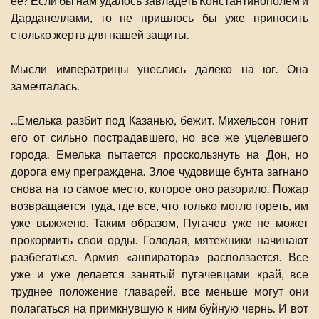
ее? Если бы нам удалось завладеть Константинополем и
Дарданеллами, то не пришлось бы уже приносить
столько жертв для нашей защиты.
Мысли императрицы унеслись далеко на юг. Она
замечталась.
...Емелька разбит под Казанью, бежит. Михельсон гонит
его от сильно пострадавшего, но все же уцелевшего
города. Емелька пытается проскользнуть на Дон, но
дорога ему преграждена. Злое чудовище бунта загнано
снова на то самое место, которое оно разорило. Пожар
возвращается туда, где все, что только могло гореть, им
уже выжжено. Таким образом, Пугачев уже не может
прокормить свои орды. Голодая, мятежники начинают
разбегаться. Армия «анпиратора» расползается. Все
уже и уже делается занятый пугачевцами край, все
труднее положение главарей, все меньше могут они
полагаться на примкнувшую к ним буйную чернь. И вот