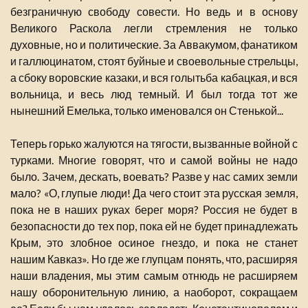
безграничную свободу совести. Но ведь и в основу
Великого Раскола легли стремления не только
духовные, но и политические. За Аввакумом, фанатиком
и галлюцинатом, стоят буйные и своевольные стрельцы,
а сбоку воровские казаки, и вся голытьба кабацкая, и вся
вольница, и весь люд темный. И был тогда тот же
нынешний Емелька, только именовался он Стенькой...
Теперь горько жалуются на тягости, вызванные войной с
турками. Многие говорят, что и самой войны не надо
было. Зачем, дескать, воевать? Разве у нас самих земли
мало? «О, глупые люди! Да чего стоит эта русская земля,
пока не в наших руках берег моря? Россия не будет в
безопасности до тех пор, пока ей не будет принадлежать
Крым, это злобное осиное гнездо, и пока не станет
нашим Кавказ». Но где же глупцам понять, что, расширяя
наши владения, мы этим самым отнюдь не расширяем
нашу оборонительную линию, а наоборот, сокращаем