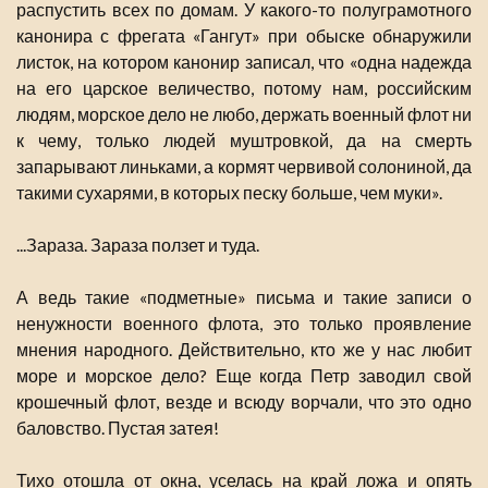
распустить всех по домам. У какого-то полуграмотного
канонира с фрегата «Гангут» при обыске обнаружили
листок, на котором канонир записал, что «одна надежда
на его царское величество, потому нам, российским
людям, морское дело не любо, держать военный флот ни
к чему, только людей муштровкой, да на смерть
запарывают линьками, а кормят червивой солониной, да
такими сухарями, в которых песку больше, чем муки».
...Зараза. Зараза ползет и туда.
А ведь такие «подметные» письма и такие записи о
ненужности военного флота, это только проявление
мнения народного. Действительно, кто же у нас любит
море и морское дело? Еще когда Петр заводил свой
крошечный флот, везде и всюду ворчали, что это одно
баловство. Пустая затея!
Тихо отошла от окна, уселась на край ложа и опять