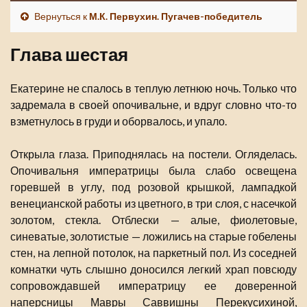
Вернуться к
М.К. Первухин. Пугачев-победитель
Глава шестая
Екатерине не спалось в теплую летнюю ночь. Только что
задремала в своей опочивальне, и вдруг словно что-то
взметнулось в груди и оборвалось, и упало.
Открыла глаза. Приподнялась на постели. Огляделась.
Опочивальня императрицы была слабо освещена
горевшей в углу, под розовой крышкой, лампадкой
венецианской работы из цветного, в три слоя, с насечкой
золотом, стекла. Отблески — алые, фиолетовые,
синеватые, золотистые — ложились на старые гобелены
стен, на лепной потолок, на паркетный пол. Из соседней
комнатки чуть слышно доносился легкий храп повсюду
сопровождавшей императрицу ее доверенной
наперсницы Мавры Саввишны Перекусихиной,