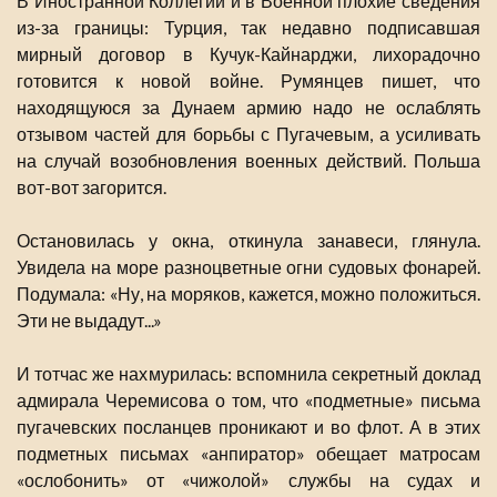
В Иностранной Коллегии и в Военной плохие сведения
из-за границы: Турция, так недавно подписавшая
мирный договор в Кучук-Кайнарджи, лихорадочно
готовится к новой войне. Румянцев пишет, что
находящуюся за Дунаем армию надо не ослаблять
отзывом частей для борьбы с Пугачевым, а усиливать
на случай возобновления военных действий. Польша
вот-вот загорится.
Остановилась у окна, откинула занавеси, глянула.
Увидела на море разноцветные огни судовых фонарей.
Подумала: «Ну, на моряков, кажется, можно положиться.
Эти не выдадут...»
И тотчас же нахмурилась: вспомнила секретный доклад
адмирала Черемисова о том, что «подметные» письма
пугачевских посланцев проникают и во флот. А в этих
подметных письмах «анпиратор» обещает матросам
«ослобонить» от «чижолой» службы на судах и