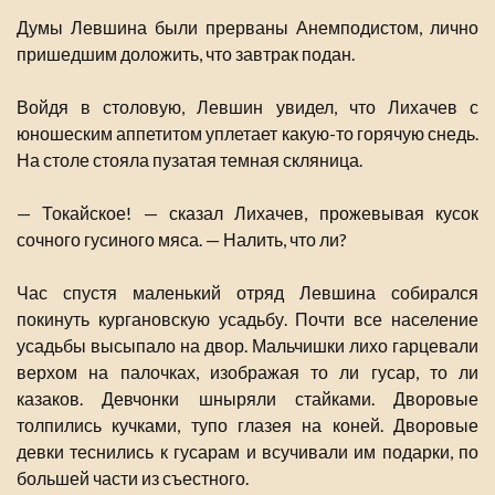
Думы Левшина были прерваны Анемподистом, лично
пришедшим доложить, что завтрак подан.
Войдя в столовую, Левшин увидел, что Лихачев с
юношеским аппетитом уплетает какую-то горячую снедь.
На столе стояла пузатая темная скляница.
— Токайское! — сказал Лихачев, прожевывая кусок
сочного гусиного мяса. — Налить, что ли?
Час спустя маленький отряд Левшина собирался
покинуть кургановскую усадьбу. Почти все население
усадьбы высыпало на двор. Мальчишки лихо гарцевали
верхом на палочках, изображая то ли гусар, то ли
казаков. Девчонки шныряли стайками. Дворовые
толпились кучками, тупо глазея на коней. Дворовые
девки теснились к гусарам и всучивали им подарки, по
большей части из съестного.