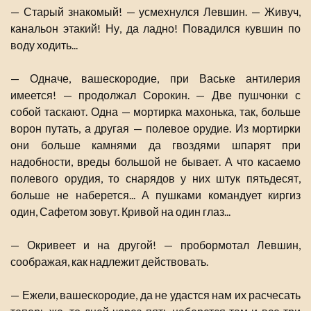
— Старый знакомый! — усмехнулся Левшин. — Живуч,
канальон этакий! Ну, да ладно! Повадился кувшин по
воду ходить...
— Одначе, вашескородие, при Ваське антилерия
имеется! — продолжал Сорокин. — Две пушчонки с
собой таскают. Одна — мортирка махонька, так, больше
ворон путать, а другая — полевое орудие. Из мортирки
они больше камнями да гвоздями шпарят при
надобности, вреды большой не бывает. А что касаемо
полевого орудия, то снарядов у них штук пятьдесят,
больше не наберется... А пушками командует киргиз
один, Сафетом зовут. Кривой на один глаз...
— Окривеет и на другой! — пробормотал Левшин,
соображая, как надлежит действовать.
— Ежели, вашескородие, да не удастся нам их расчесать