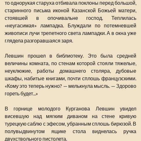
то однорукая старуха отбивала поклоны перед большой,
старинного письма иконой Казанской Божьей матери,
стоявшей в опочивальне господ. Теплилась
«неугасимая» лампадка. Блуждали по потемневшей
живописи лучи трепетного света лампадки. А в окна уже
глядела разгоравшаяся заря.
Левшин прошел в библиотеку. Это была средней
величины комната, по стенам которой стояли тяжелые,
неуклюжие, работы домашнего столяра, дубовые
шкафы, набитые книгами, почти сплошь французскими.
«Кому это теперь нужно? — мелькнула мысль. — Здорово
гореть будет...»
В горнице молодого Курганова Левшин увидел
висевшую над мягким диваном на стене кривую
турецкую саблю с эфесом, убранным сплошь бирюзой. В
полувыдвинутом ящике стола виднелась ручка
двухствольного пистолета.