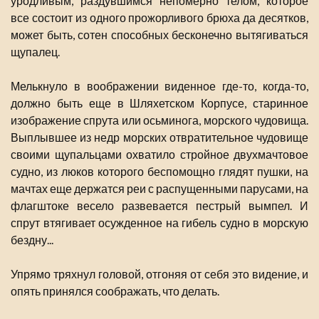
уродливым, раздувшимся непомерно телом, которое
все состоит из одного прожорливого брюха да десятков,
может быть, сотен способных бесконечно вытягиваться
щупалец.
Мелькнуло в воображении виденное где-то, когда-то,
должно быть еще в Шляхетском Корпусе, старинное
изображение спрута или осьминога, морского чудовища.
Выплывшее из недр морских отвратительное чудовище
своими щупальцами охватило стройное двухмачтовое
судно, из люков которого беспомощно глядят пушки, на
мачтах еще держатся реи с распущенными парусами, на
флагштоке весело развевается пестрый вымпел. И
спрут втягивает осужденное на гибель судно в морскую
бездну...
Упрямо тряхнул головой, отгоняя от себя это видение, и
опять принялся соображать, что делать.