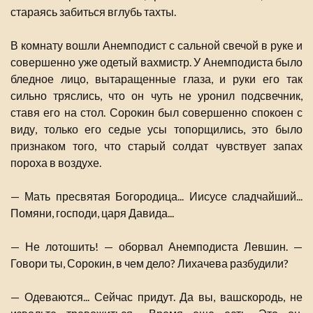
стараясь забиться вглубь тахты.
В комнату вошли Анемподист с сальной свечой в руке и
совершенно уже одетый вахмистр. У Анемподиста было
бледное лицо, вытаращенные глаза, и руки его так
сильно тряслись, что он чуть не уронил подсвечник,
ставя его на стол. Сорокин был совершенно спокоен с
виду, только его седые усы топорщились, это было
признаком того, что старый солдат чувствует запах
пороха в воздухе.
— Мать пресвятая Богородица... Иисусе сладчайший...
Помяни, господи, царя Давида...
— Не лотошить! — оборвал Анемподиста Левшин. —
Говори ты, Сорокин, в чем дело? Лихачева разбудили?
— Одеваются... Сейчас придут. Да вы, вашскородь, не