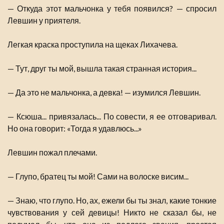
— Откуда этот мальчонка у тебя появился? — спросил
Левшин у приятеля.
Легкая краска проступила на щеках Лихачева.
— Тут, друг ты мой, вышла такая странная история...
— Да это не мальчонка, а девка! — изумился Левшин.
— Ксюша... привязалась... По совести, я ее отговаривал.
Но она говорит: «Тогда я удавлюсь...»
Левшин пожал плечами.
— Глупо, братец ты мой! Сами на волоске висим...
— Знаю, что глупо. Но, ах, ежели бы ты знал, какие тонкие
чувствования у сей девицы! Никто не сказал бы, не