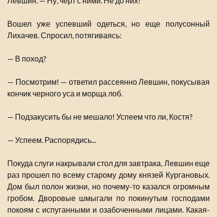
Левшин. — Ну, черт с ними. Не до них!
Вошел уже успевший одеться, но еще полусонный
Лихачев. Спросил, потягиваясь:
— В поход?
— Посмотрим! — ответил рассеянно Левшин, покусывая
кончик черного уса и морща лоб.
— Подзакусить бы не мешало! Успеем что ли, Костя?
— Успеем. Распорядись...
Покуда слуги накрывали стол для завтрака, Левшин еще
раз прошел по всему старому дому князей Кургановых.
Дом был полон жизни, но почему-то казался огромным
гробом. Дворовые шмыгали по покинутым господами
покоям с испуганными и озабоченными лицами. Какая-