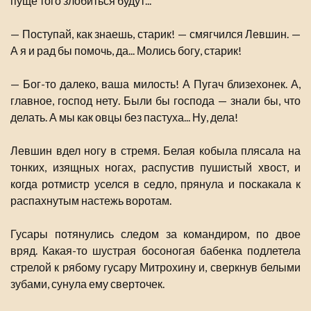
пуще того злобиться будут...
— Поступай, как знаешь, старик! — смягчился Левшин. —
А я и рад бы помочь, да... Молись богу, старик!
— Бог-то далеко, ваша милость! А Пугач близехонек. А,
главное, господ нету. Были бы господа — знали бы, что
делать. А мы как овцы без пастуха... Ну, дела!
Левшин вдел ногу в стремя. Белая кобыла плясала на
тонких, изящных ногах, распустив пушистый хвост, и
когда ротмистр уселся в седло, прянула и поскакала к
распахнутым настежь воротам.
Гусары потянулись следом за командиром, по двое
вряд. Какая-то шустрая босоногая бабенка подлетела
стрелой к рябому гусару Митрохину и, сверкнув белыми
зубами, сунула ему сверточек.