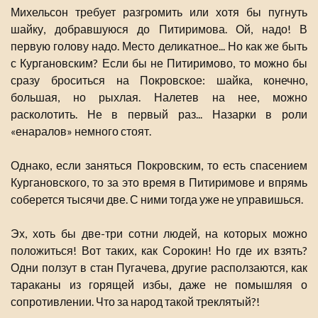
Михельсон требует разгромить или хотя бы пугнуть
шайку, добравшуюся до Питиримова. Ой, надо! В
первую голову надо. Место деликатное... Но как же быть
с Кургановским? Если бы не Питиримово, то можно бы
сразу броситься на Покровское: шайка, конечно,
большая, но рыхлая. Налетев на нее, можно
расколотить. Не в первый раз... Назарки в роли
«енаралов» немного стоят.
Однако, если заняться Покровским, то есть спасением
Кургановского, то за это время в Питиримове и впрямь
соберется тысячи две. С ними тогда уже не управишься.
Эх, хоть бы две-три сотни людей, на которых можно
положиться! Вот таких, как Сорокин! Но где их взять?
Одни ползут в стан Пугачева, другие расползаются, как
тараканы из горящей избы, даже не помышляя о
сопротивлении. Что за народ такой треклятый?!