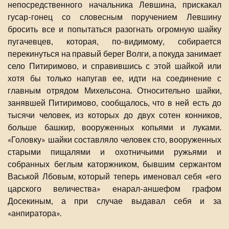
непосредственного начальника Левшина, прискакал
гусар-гонец со словесным поручением Левшину
бросить все и попытаться разогнать огромную шайку
пугачевцев, которая, по-видимому, собирается
перекинуться на правый берег Волги, а покуда занимает
село Питиримово, и справившись с этой шайкой или
хотя бы только напугав ее, идти на соединение с
главным отрядом Михельсона. Относительно шайки,
занявшей Питиримово, сообщалось, что в ней есть до
тысячи человек, из которых до двух сотен конников,
больше башкир, вооруженных копьями и луками.
«Головку» шайки составляло человек сто, вооруженных
старыми пищалями и охотничьими ружьями и
собранных беглым каторжником, бывшим сержантом
Васькой Лбовым, который теперь именовал себя «его
царского величества» енарал-аншефом графом
Досекиным, а при случае выдавал себя и за
«анпиратора».