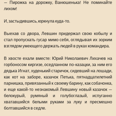
— Пирожка на дорожку, Ванюшенька! Не поминайте
лихом!
И, застыдившись, юркнула куда-то.
Выехав со двора, Левшин придержал свою кобылу и
стал пропускать гусар мимо себя, оглядывая их зорким
взглядом умеющего держать людей в руках командира.
В хвосте ехали вместе: Юрий Николаевич Лихачев на
горбоносом киргизе, оседланном по-казацки, за ним его
дядька Игнат, худенький старичок, сидевший на лошади,
как кот на заборе, казачок Петька, пятнадцатилетний
парнишка, привязанный к своему барину, как собачонка,
и еще какой-то незнакомый Левшину новый казачок —
белокурый, румяный и голубоглазый, испуганно
хватавшийся белыми руками за луку и пресмешно
болтавшийся в седле.