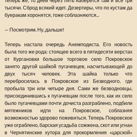
теперь же, то дней через пять наберется там и все три
тысячи. Сброд всякий идет. Дезертиры, что по кустам да
буеракам хоронятся, тоже соблазняются...
— Посмотрим. Ну, дальше!
Теперь настала очередь Анемподиста. Его новость
была того же рода: стоящее всего в пятидесяти верстах
от Кургановки большое торговое село Покровское
занято другой шайкой пугачевцев, насчитывающей до
двух тысяч человек. Эта шайка только что
перебросилась в Покровское из Безводного, где
пробыла три или четыре дня. Сами же безводновцы,
присоединившись к пугачевцам после того, как их село
было пугачевцами почти дочиста разграблено, подбили
мятежников идти на Покровское, соблазняя
возможностью здорово поживиться. Теперь Покровское
уже ограблено, барская усадьба сожжена, скот или угнан
в Чернятинские хутора для прокормления «царской»