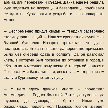
армии, или перерезан и съеден. Шайка еще не решила,
куда податься, но покровцы и безводновцы подбивают
ее идти на Кургановки и усадьба, и село пошарпать
можно.
— Беспременно придут сюды! — твердил растерянно
старик управляющий. — Наш же крепостной, сучий сын,
бывший буфетчик Назарка, треклятая его душа,
постарается... Его за пьянство да воровство приказано
было без очереди сдать в солдаты, да он разломал
клеть, в которую был посажен до отправки в город, и
сбежал пять месяцев тому назад. А теперь объявился в
Покровском и бахвалится: я, дескать, сам скоро князем
стану, а Кургановку по ветру пущу!
— У него здесь дружков много! — продолжал
Анемподист. — Род их большой. Зятья да кумовья, да
шурины, да двоюродные братья. Иные уже
бахвалились: придет, мол Назарка, господ изведет,