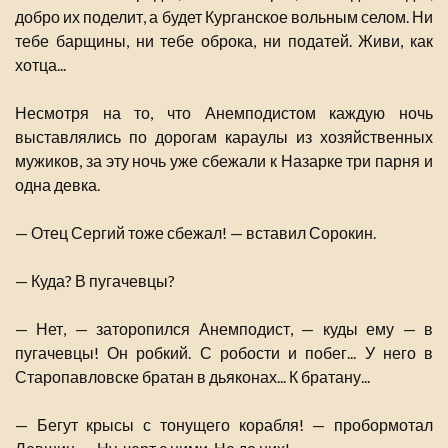
добро их поделит, а будет Курганское вольным селом. Ни
тебе барщины, ни тебе оброка, ни податей. Живи, как
хотца...
Несмотря на то, что Анемподистом каждую ночь
выставлялись по дорогам караулы из хозяйственных
мужиков, за эту ночь уже сбежали к Назарке три парня и
одна девка.
— Отец Сергий тоже сбежал! — вставил Сорокин.
— Куда? В пугачевцы?
— Нет, — заторопился Анемподист, — куды ему — в
пугачевцы! Он робкий. С робости и побег... У него в
Старопавловске братан в дьяконах... К братану...
— Бегут крысы с тонущего корабля! — пробормотал