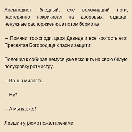
Анемподист, бледный, еле волочивший ноги,
растерянно покрикивал на дворовых, отдавая
ненужные распоряжения, а потом бормотал:
— Помяни, гос-споди, царя Давида и все кротость его!
Пресвятая Богородица, спаси и защити!
Подошел к собиравшемуся уже вскочить на свою белую
полукровку ротмистру.
— Ва-ша милость...
— Ну?
— А мы как же?
Левшин угрюмо пожал плечами.