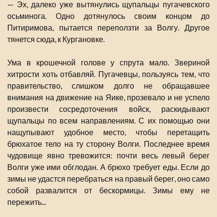
— Эх, далеко уже вытянулись щупальцы пугачевского
осьминога. Одно дотянулось своим концом до
Питиримова, пытается переползти за Волгу. Другое
тянется сюда, к Кургановке.
Ума в крошечной голове у спрута мало. Звериной
хитрости хоть отбавляй. Пугачевцы, пользуясь тем, что
правительство, слишком долго не обращавшее
внимания на движение на Яике, прозевало и не успело
произвести сосредоточения войск, раскидывают
щупальцы по всем направлениям. С их помощью они
нащупывают удобное место, чтобы перетащить
брюхатое тело на ту сторону Волги. Последнее время
чудовище явно тревожится: почти весь левый берег
Волги уже ими обглодан. А брюхо требует еды. Если до
зимы не удастся перебраться на правый берег, оно само
собой развалится от бескормицы. Зимы ему не
пережить...