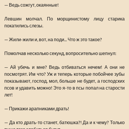
— Ведь сожгут, окаянные!
Левшин молчал. По морщинистому лицу старика
покатились слезы.
— Жили-жили и, вот, на поди... Что ж это такое?
Помолчав несколько секунд, вопросительно шепнул:
— Ай убечь и мне? Ведь отбиваться нечем! А они не
посмотрят. Им что? Уж и теперь которые побойчее зубы
показывают, господ, мол, больше не будет, а господских
псов и удавить можно! Это я-то в псы попал на старости
лет!
— Прикажи арапниками драть!
— Да кто драть-то станет, батюшка?! Да и к чему? Только