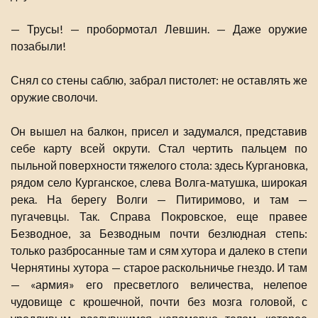
— Трусы! — пробормотал Левшин. — Даже оружие
позабыли!
Снял со стены саблю, забрал пистолет: не оставлять же
оружие сволочи.
Он вышел на балкон, присел и задумался, представив
себе карту всей окрути. Стал чертить пальцем по
пыльной поверхности тяжелого стола: здесь Кургановка,
рядом село Курганское, слева Волга-матушка, широкая
река. На берегу Волги — Питиримово, и там —
пугачевцы. Так. Справа Покровское, еще правее
Безводное, за Безводным почти безлюдная степь:
только разбросанные там и сям хутора и далеко в степи
Чернятины хутора — старое раскольничье гнездо. И там
— «армия» его пресветлого величества, нелепое
чудовище с крошечной, почти без мозга головой, с