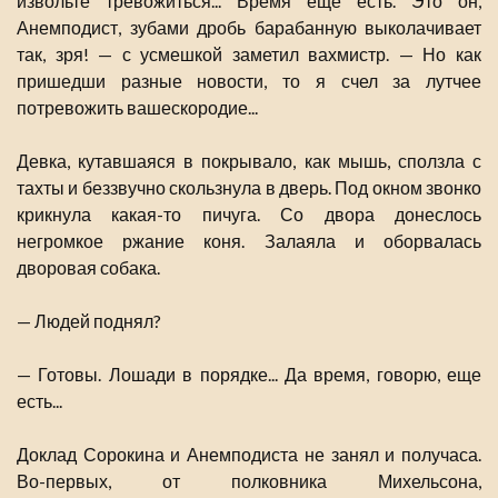
извольте тревожиться... Время еще есть. Это он,
Анемподист, зубами дробь барабанную выколачивает
так, зря! — с усмешкой заметил вахмистр. — Но как
пришедши разные новости, то я счел за лутчее
потревожить вашескородие...
Девка, кутавшаяся в покрывало, как мышь, сползла с
тахты и беззвучно скользнула в дверь. Под окном звонко
крикнула какая-то пичуга. Со двора донеслось
негромкое ржание коня. Залаяла и оборвалась
дворовая собака.
— Людей поднял?
— Готовы. Лошади в порядке... Да время, говорю, еще
есть...
Доклад Сорокина и Анемподиста не занял и получаса.
Во-первых, от полковника Михельсона,