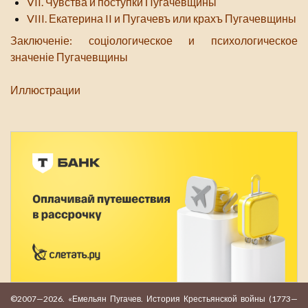
VII. Чувства и поступки Пугачевщины
VIII. Екатерина II и Пугачевъ или крахъ Пугачевщины
Заключеніе: соціологическое и психологическое
значеніе Пугачевщины
Иллюстрации
©2007—2026. «Емельян Пугачев. История Крестьянской войны (1773—