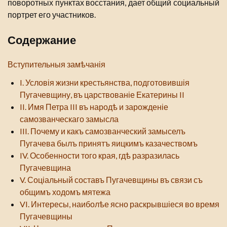
поворотных пунктах восстания, дает общий социальный
портрет его участников.
Содержание
Вступительныя замѣчанія
I. Условія жизни крестьянства, подготовившія
Пугачевщину, въ царствованіе Екатерины II
II. Имя Петра III въ народѣ и зарожденіе
самозванческаго замысла
III. Почему и какъ самозванческий замыселъ
Пугачева былъ принятъ яицкимъ казачествомъ
IV. Особенности того края, гдѣ разразилась
Пугачевщина
V. Соціальный составъ Пугачевщины въ связи съ
общимъ ходомъ мятежа
VI. Интересы, наиболѣе ясно раскрывшіеся во время
Пугачевщины