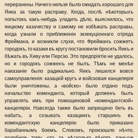
переранены. Ничего нельзя было ожидать хорошаго для
Яика за такую расправу. Когда, послѣ нѣкоторыхъ
попытокъ какъ-нибудь уладить дѣло, выяснилось, что
яицкому казачеству и самому не избѣжать расправы,
когда узнали о приближеніи экзекуціоннаго отряда
Фреймана, и возникли слухи, что Фрейманъ сожжетъ
городокъ, то казаки въ кругу постановили бросить Яикъ и
бѣжать въ Хиву или Персію. Это предпріятіе не удалось,
но и городокъ сожженъ не былъ. Тѣмъ не менѣе
наказаніе было радикально. Яикъ лишился вовсе
самоуправленія: казацкій кругъ и войсковая канцелярія
были уничтожены, а «войско» было отдано подъ
начальство коменданта, который долженъ былъ
управлять имъ при помощиновой «комендантской»
канцеляріи. Навсегда также было запрещено бить въ
набатъ, а созывать казацкихъ старшинъ въ
комендантскую канцелярію было приказано
барабаннымъ боемъ. Словомъ, произошло нѣчто,
подобное тому, что за нѣсколько вѣковъ раньше