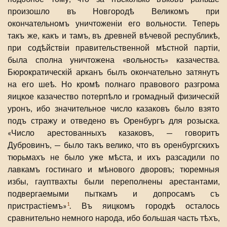
произошло въ Новгородѣ Великомъ при
окончательномъ уничтоженіи его вольности. Теперь
такъ же, какъ и тамъ, въ древней вѣчевой республикѣ,
при содѣйствіи правительственной мѣстной партіи,
была сполна уничтожена «вольность» казачества.
Бюрократическій арканъ былъ окончательно затянутъ
на его шеѣ. Но кромѣ полнаго правового разгрома
яицкое казачество потерпѣло и громадный физическій
уронъ, ибо значительное число казаковъ было взято
подъ стражу и отведено въ Оренбургъ для розыска.
«Число арестованныхъ казаковъ, — говоритъ
Дубровинъ, — было такъ велико, что въ оренбургскихъ
тюрьмахъ не было уже мѣста, и ихъ разсадили по
лавкамъ гостинаго и мѣнового дворовъ; тюремныя
избы, гауптвахты были переполнены арестантами,
подвергаемыми пыткамъ и допросамъ съ
пристрастіемъ»
. Въ яицкомъ городкѣ осталось
1
сравнительно немного народа, ибо большая часть тѣхъ,