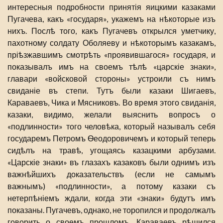
интересныя подробности принятія яицкими казаками
Пугачева, какъ «государя», укажемъ на нѣкоторые изъ
нихъ. Послѣ того, какъ Пугачевъ открылся уметчику,
пахотному солдату Оболяеву и нѣкоторымъ казакамъ,
пріѣзжавшимъ смотрѣть «проявившагося» государя, и
показывалъ имъ на своемъ тѣлѣ «царскіе знаки»,
главари «войсковой стороны» устроили съ нимъ
свиданіе въ степи. Тутъ были казаки Шигаевъ,
Караваевъ, Чика и Мясниковъ. Во время этого свиданія,
казаки, видимо, желали выяснить вопросъ о
«подлинности» того человѣка, который называлъ себя
государемъ Петромъ Ѳеодоровичемъ и который теперь
сидѣлъ на травѣ, угощаясь казацкими арбузами.
«Царскіе знаки» въ глазахъ казаковъ были однимъ изъ
важнѣйшихъ доказательствъ (если не самымъ
важнымъ) «подлинности», а потому казаки съ
нетерпѣніемъ ждали, когда эти «знаки» будутъ имъ
показаны. Пугачевъ, однако, не торопился и продолжалъ
говорить о своемъ прошломъ. Караваевъ рѣшился