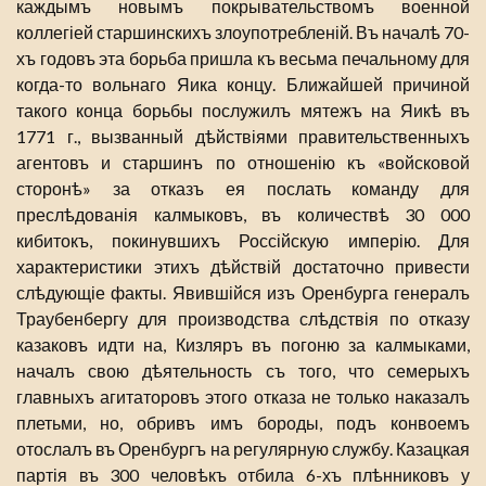
каждымъ новымъ покрывательствомъ военной
коллегіей старшинскихъ злоупотребленій. Въ началѣ 70-
хъ годовъ эта борьба пришла къ весьма печальному для
когда-то вольнаго Яика концу. Ближайшей причиной
такого конца борьбы послужилъ мятежъ на Яикѣ въ
1771 г., вызванный дѣйствіями правительственныхъ
агентовъ и старшинъ по отношенію къ «войсковой
сторонѣ» за отказъ ея послать команду для
преслѣдованія калмыковъ, въ количествѣ 30 000
кибитокъ, покинувшихъ Россійскую имперію. Для
характеристики этихъ дѣйствій достаточно привести
слѣдующіе факты. Явившійся изъ Оренбурга генералъ
Траубенбергу для производства слѣдствія по отказу
казаковъ идти на, Кизляръ въ погоню за калмыками,
началъ свою дѣятельность съ того, что семерыхъ
главныхъ агитаторовъ этого отказа не только наказалъ
плетьми, но, обривъ имъ бороды, подъ конвоемъ
отослалъ въ Оренбургъ на регулярную службу. Казацкая
партія въ 300 человѣкъ отбила 6-хъ плѣнниковъ у