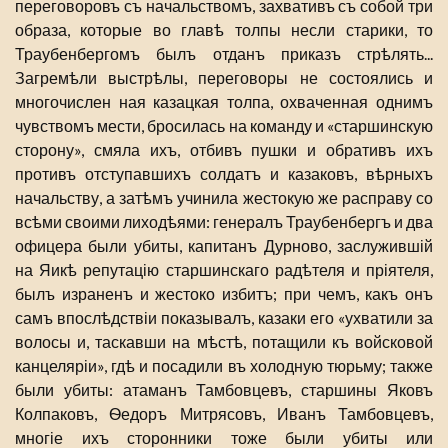
переговоровъ съ начальствомъ, захвативъ съ собой три
образа, которые во главѣ толпы несли старики, то
Траубенбергомъ былъ отданъ приказъ стрѣлять...
Загремѣли выстрѣлы, переговоры не состоялись и
многочислен ная казацкая толпа, охваченная однимъ
чувствомъ мести, бросилась на команду и «старшинскую
сторону», смяла ихъ, отбивъ пушки и обративъ ихъ
противъ отступавшихъ солдатъ и казаковъ, вѣрныхъ
начальству, а затѣмъ учинила жестокую же расправу со
всѣми своими лиходѣями: генералъ Траубенбергъ и два
офицера были убиты, капитанъ Дурново, заслужившій
на Яикѣ репутацію старшинскаго радѣтеля и пріятеля,
былъ израненъ и жестоко избитъ; при чемъ, какъ онъ
самъ впослѣдствіи показывалъ, казаки его «ухватили за
волосы и, таскавши на мѣстѣ, потащили къ войсковой
канцеляріи», гдѣ и посадили въ холодную тюрьму; также
были убиты: атаманъ Тамбовцевъ, старшины Яковъ
Колпаковъ, Ѳедоръ Митрясовъ, Иванъ Тамбовцевъ,
многіе ихъ сторонники тоже были убиты или