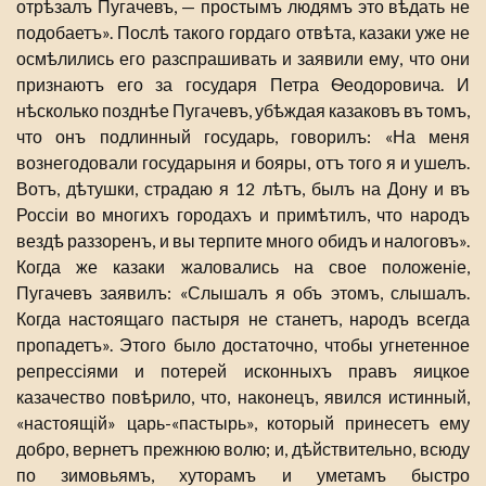
отрѣзалъ Пугачевъ, — простымъ людямъ это вѣдать не
подобаетъ». Послѣ такого гордаго отвѣта, казаки уже не
осмѣлились его разспрашивать и заявили ему, что они
признаютъ его за государя Петра Ѳеодоровича. И
нѣсколько позднѣе Пугачевъ, убѣждая казаковъ въ томъ,
что онъ подлинный государь, говорилъ: «На меня
вознегодовали государыня и бояры, отъ того я и ушелъ.
Вотъ, дѣтушки, страдаю я 12 лѣтъ, былъ на Дону и въ
Россіи во многихъ городахъ и примѣтилъ, что народъ
вездѣ раззоренъ, и вы терпите много обидъ и налоговъ».
Когда же казаки жаловались на свое положеніе,
Пугачевъ заявилъ: «Слышалъ я объ этомъ, слышалъ.
Когда настоящаго пастыря не станетъ, народъ всегда
пропадетъ». Этого было достаточно, чтобы угнетенное
репрессіями и потерей исконныхъ правъ яицкое
казачество повѣрило, что, наконецъ, явился истинный,
«настоящій» царь-«пастырь», который принесетъ ему
добро, вернетъ прежнюю волю; и, дѣйствительно, всюду
по зимовьямъ, хуторамъ и уметамъ быстро