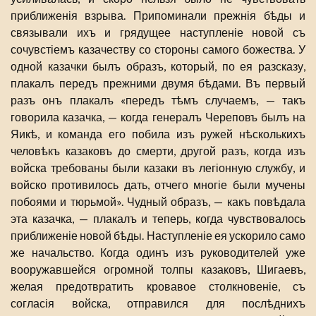
приближенія взрыва. Припоминали прежнія бѣды и
связывали ихъ и грядущее наступленіе новой съ
сочувстіемъ казачеству со стороны самого божества. У
одной казачки былъ образъ, который, по ея разсказу,
плакалъ передъ прежними двумя бѣдами. Въ первый
разъ онъ плакалъ «передъ тѣмъ случаемъ, — такъ
говорила казачка, — когда генералъ Череповъ былъ на
Яикѣ, и команда его побила изъ ружей нѣсколькихъ
человѣкъ казаковъ до смерти, другой разъ, когда изъ
войска требованы были казаки въ легіонную службу, и
войско противилось дать, отчего многіе были мучены
побоями и тюрьмой». Чудный образъ, — какъ повѣдала
эта казачка, — плакалъ и теперь, когда чувствовалось
приближеніе новой бѣды. Наступленіе ея ускорило само
же начальство. Когда одинъ изъ руководителей уже
вооружавшейся огромной толпы казаковъ, Шигаевъ,
желая предотвратить кровавое столкновеніе, съ
согласія войска, отправился для послѣднихъ