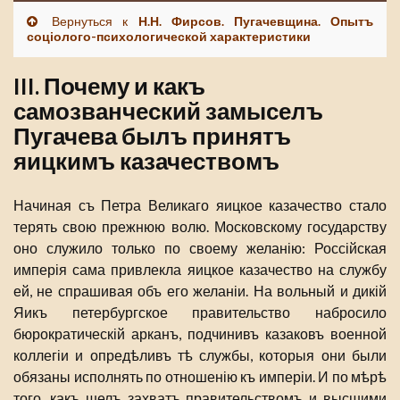
Вернуться к
Н.Н. Фирсов. Пугачевщина. Опытъ
соціолого-психологической характеристики
III. Почему и какъ
самозванческий замыселъ
Пугачева былъ принятъ
яицкимъ казачествомъ
Начиная съ Петра Великаго яицкое казачество стало
терять свою прежнюю волю. Московскому государству
оно служило только по своему желанію: Россійская
имперія сама привлекла яицкое казачество на службу
ей, не спрашивая объ его желаніи. На вольный и дикій
Яикъ петербургское правительство набросило
бюрократическій арканъ, подчинивъ казаковъ военной
коллегіи и опредѣливъ тѣ службы, которыя они были
обязаны исполнять по отношенію къ имперіи. И по мѣрѣ
того, какъ шелъ захватъ правительствомъ и высшими