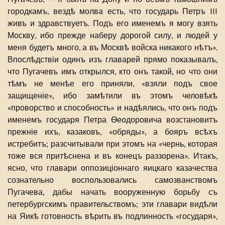
городкамъ, вездѣ молва есть, что государь Петръ III
живъ и здравствуетъ. Подъ его именемъ я могу взять
Москву, ибо прежде наберу дорогой силу, и людей у
меня будетъ много, а въ Москвѣ войска никакого нѣтъ».
Впослѣдствіи одинъ изъ главарей прямо показывалъ,
что Пугачевъ имъ открылся, кто онъ такой, но что они
тѣмъ не менѣе его приняли, «взяли подъ свое
защищеніе», ибо замѣтили въ этомъ человѣкѣ
«проворство и способность» и надѣялись, что онъ подъ
именемъ государя Петра Ѳеодоровича возстановитъ
прежніе ихъ, казаковъ, «обряды», а бояръ всѣхъ
истребитъ; разсчитывали при этомъ на «чернь, которая
тоже вся притѣснена и въ конецъ раззорена». Итакъ,
ясно, что главари оппозиціоннаго яицкаго казачества
сознательно воспользовались самозванствомъ
Пугачева, дабы начать вооруженную борьбу съ
петербургскимъ правительствомъ; эти главари видѣли
на Яикѣ готовность вѣрить въ подлинность «государя»,