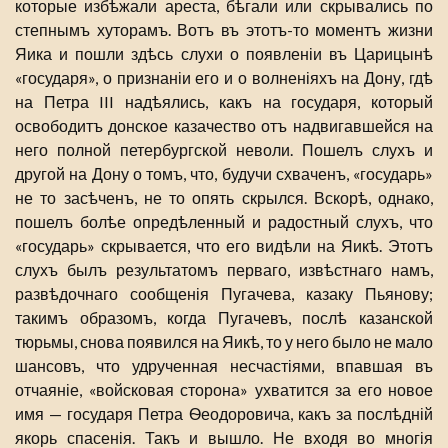
которые избѣжали ареста, бѣгали или скрывались по
степнымъ хуторамъ. Вотъ въ этотъ-то моментъ жизни
Яика и пошли здѣсь слухи о появленіи въ Царицынѣ
«государя», о признаніи его и о волненіяхъ на Дону, гдѣ
на Петра III надѣялись, какъ на государя, который
освободитъ донское казачество отъ надвигавшейся на
него полной петербургской неволи. Пошелъ слухъ и
другой на Дону о томъ, что, будучи схваченъ, «государь»
не то засѣченъ, не то опять скрылся. Вскорѣ, однако,
пошелъ болѣе опредѣленный и радостный слухъ, что
«государь» скрывается, что его видѣли на Яикѣ. Этотъ
слухъ былъ результатомъ перваго, извѣстнаго намъ,
развѣдочнаго сообщенія Пугачева, казаку Пьянову;
такимъ образомъ, когда Пугачевъ, послѣ казанской
тюрьмы, снова появился на Яикѣ, то у него было не мало
шансовъ, что удрученная несчастіями, впавшая въ
отчаяніе, «войсковая сторона» ухватится за его новое
имя — государя Петра Ѳеодоровича, какъ за послѣдній
якорь спасенія. Такъ и вышло. Не входя во многія