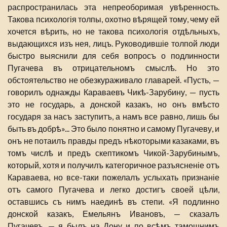
распространилась эта непреоборимая увѣренность.
Такова психологія толпы, охотно вѣрящей тому, чему ей
хочется вѣрить, но не такова психологія отдѣльныхъ,
выдающихся изъ нея, лицъ. Руководившіе толпой люди
быстро выяснили для себя вопросъ о подлинности
Пугачева въ отрицательномъ смыслѣ. Но это
обстоятельство не обезкураживало главарей. «Пусть, —
говорилъ однажды Караваевъ Чикѣ-Зарубину, — пусть
это не государь, а донской казакъ, но онъ вмѣсто
государя за насъ заступитъ, а намъ все равно, лишь бы
быть въ добрѣ»... Это было понятно и самому Пугачеву, и
онъ не потаилъ правды предъ нѣкоторыми казаками, въ
томъ числѣ и предъ скептикомъ Чикой-Зарубинымъ,
который, хотя и получилъ категоричное разъясненіе отъ
Караваева, но все-таки пожелалъ услыхать признаніе
отъ самого Пугачева и легко достигъ своей цѣли,
оставшись съ нимъ наединѣ въ степи. «Я подлинно
донской казакъ, Емельянъ Ивановъ, — сказалъ
Пугачевъ, — я былъ на Дону и по всѣмъ тамошнимъ