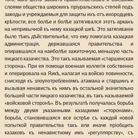
слоями общества широкихъ пріуральскихъ степей подъ
заводы и учреждаемыя для защиты ихъ отъ инородцевъ
крѣпости, все болѣе и болѣе затягивался этотъ арканъ
на непривычной къ нему казацкой шеѣ. Это затягиваніе
было тѣмъ дѣйствительнѣе, что ему помогала казацкая
администрація, державшаяся правительства и
опиравшаяся на наиболѣе зажиточную, меньшую часть
яицкаго казачества. Это такъ называемая «старшинская
сторона». При ея помощи военная коллегія собственно
и оперировала на Яикѣ, налагая на войско повинности,
снисходя къ злоупотребленіямъ атамана и старшинъ и
вызывая ненависть къ нимъ въ остальной значительно
большей части яицкаго казачества, въ такъ называемой
«войсковой сторонѣ». Въ результатѣ получалась борьба
между двумя указанными казацкими «сторонами»,
борьба, становившаяся все острѣе съ каждой новой
попыткой правительства такъ или иначе пріобщить
казаковъ къ ненавистному имъ «регуллярству», съ