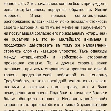
конвоя, а съ 7-мъ начальникъ конвоя былъ принужденъ,
едва отстрѣлявшись, вернуться обратно въ Яицкій
городокъ. Этимъ новымъ сопротивленіемъ
распоряженію власти казаки ясно показали стойкость
своего настроенія, но тѣмъ не менѣе ни Траубенбергъ,
ни поступавшая согласно его приказаніямъ «старшина»
не обратили на это ни малѣйшаго вниманія и
продолжали дѣйствовать въ томъ же направленіи,
стремясь сломить казацкое упорство. Такъ однажды
между «старшинской» и «войсковой» сторонами
произошла схватка. Та и другая сторона взяли
плѣнныхъ, при чемъ старшинская привела на арканѣ
троихъ представителей войсковой къ генералу
Траубенбергу, а этотъ послѣдній велѣлъ ихъ наказать
плетьми и заключить подъ стражу, что и было
немедленно исполнено. Подобная тактика все болѣе и
болѣе обостряла отношенія. Ненависть «войсковой»
стороны къ «старшинской» и къ пришлой администраціи
усиливалась, и скоро нельзя было не чувствовать