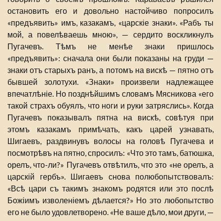
остановить его и довольно настойчиво попросилъ
«предъявить» имъ, казакамъ, «царскіе знаки». «Рабъ ты
мой, а повелѣваешь мною», — сердито воскликнулъ
Пугачевъ. Тѣмъ не менѣе знаки пришлось
«предъявить»: сначала они были показаны на груди —
знаки отъ старыхъ ранъ, а потомъ на вискѣ — пятно отъ
бывшей золотухи. «Знаки» произвели надлежащее
впечатлѣніе. Но позднѣйшимъ словамъ Мясникова «его
такой страхъ обуялъ, что ноги и руки затряслись». Когда
Пугачевъ показывалъ пятна на вискѣ, совѣтуя при
этомъ казакамъ примѣчать, какъ царей узнавать,
Шигаевъ, раздвинувъ волосы на головѣ Пугачева и
посмотрѣвъ на пятно, спросилъ: «Что это тамъ, батюшка,
орелъ, что-ли?» Пугачевъ отвѣтилъ, что это «не орелъ, а
царскій гербъ». Шигаевъ снова полюбопытствовалъ:
«Всѣ цари съ такимъ знакомъ родятся или это послѣ
Божіимъ изволеніемъ дѣлается?» Но это любопытство
его не было удовлетворено. «Не ваше дѣло, мои други, —