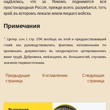
надѣялись, что за Яикомъ поднимется вся
простонародная Россія, прежде всего, разумѣется, тотъ
край, въ которомъ лежали земли яицкаго войска.
Примечания
1
. Цитир. соч. I, стр. 104; вообще, въ этой и предшествовавшей
главѣ мы руководствовались фактами, изложенными по
архивнымъ документамъ въ неоднократно цитированномъ
вами трудѣ Дубровина, имѣющемъ въ большинствѣ случаевъ
значеніе первоисточника.
Предыдущая
К оглавлению
Следующая
страница
страница