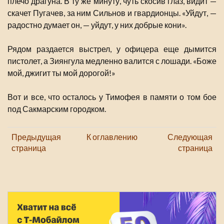
плечо драгуна. В ту же минуту, чуть скосив глаз, видит —
скачет Пугачев, за ним Сильнов и гвардионцы. «Уйдут, —
радостно думает он, — уйдут, у них добрые кони».
Рядом раздается выстрел, у офицера еще дымится
пистолет, а Зиянгула медленно валится с лошади. «Боже
мой, джигит ты мой дорогой!»
Вот и все, что осталось у Тимофея в памяти о том бое
под Сакмарским городком.
Предыдущая
К оглавлению
Следующая
страница
страница