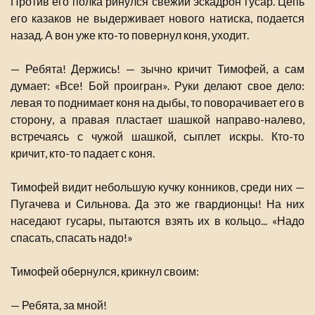
Против его полка ринулся свежий эскадрон гусар. Цепь
его казаков не выдерживает нового натиска, подается
назад. А вон уже кто-то повернул коня, уходит.
— Ребята! Держись! — зычно кричит Тимофей, а сам
думает: «Все! Бой проигран». Руки делают свое дело:
левая то поднимает коня на дыбы, то поворачивает его в
сторону, а правая пластает шашкой направо-налево,
встречаясь с чужой шашкой, сыплет искры. Кто-то
кричит, кто-то падает с коня.
Тимофей видит небольшую кучку конников, среди них —
Пугачева и Сильнова. Да это же гвардионцы! На них
наседают гусары, пытаются взять их в кольцо... «Надо
спасать, спасать надо!»
Тимофей обернулся, крикнул своим:
— Ребята, за мной!