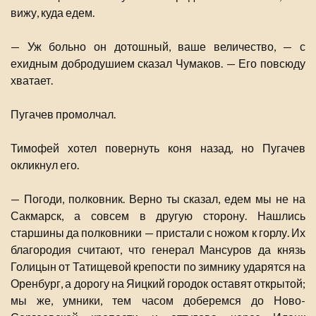
вижу, куда едем.
— Уж больно он дотошный, ваше величество, — с
ехидным добродушием сказал Чумаков. — Его повсюду
хватает.
Пугачев промолчал.
Тимофей хотел повернуть коня назад, но Пугачев
окликнул его.
— Погоди, полковник. Верно ты сказал, едем мы не на
Сакмарск, а совсем в другую сторону. Нашлись
старшины да полковники — пристали с ножом к горлу. Их
благородия считают, что генерал Мансуров да князь
Голицын от Татищевой крепости по зимнику ударятся на
Оренбург, а дорогу на Яицкий городок оставят открытой;
мы же, умники, тем часом доберемся до Ново-