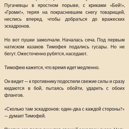
Пугачевцы в яростном порыве, с криками «Бей!»,
«Громи!», теряя на покрасневшем снегу товарищей,
неслись вперед, чтобы добраться до вражеских
эскадронов.
Но вот пушки замолчали. Началась сеча. Под первым
натиском казаков Тимофея подались гусары. Но не
бегут. Ожесточенно рубятся, наседают.
Тимофею кажется, что время идет медленно.
Он видит — к противнику подоспели свежие силы и сразу
кидаются в бой, пытаясь обойти, ударить с обоих
флангов.
«Сколько там эскадронов: один-два с каждой стороны?»
— думает Тимофей.