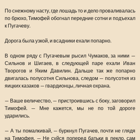
По снежному насту, где лошадь то и дело проваливалась
по брюхо, Тимофей обогнал передние сотни и подъехал
к Пугачеву.
Дорога была узкой, и всадники ехали попарно.
В одном ряду с Пугачевым рысил Чумаков, за ними —
Сильнов и Шигаев, в следующей паре ехали Иван
Творогов и Яким Давилин. Дальше так же попарно
двигалась полусотня Сильнова, следом — полусотня из
яицких казаков — гвардионцы, личная охрана.
— Ваше величество, — пристроившись с боку, заговорил
Тимофей. — Мне кажется, мы не по той дороге
ударились.
— А ты помалкивай, — буркнул Пугачев, почти не глядя
на Тимофея. — Не суйся поперед батьки в пекло, сам