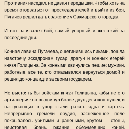
Противник наседал, не давая передышки. Чтобы хоть на
время оторваться от преследователей и выйти из боя,
Пугачев решил дать сражение у Сакмарского городка.
И вот завязался бой, самый упорный и жестокий за
последние дни.
Конная лавина Пугачева, ощетинившись пиками, пошла
навстречу эскадронам гусар, драгун и конных егерей
князя Голицына. За конными двинулись пешие: мужики,
работные, все те, кто отказывался вернуться домой и
решил до конца идти за своим государем.
Не выстоять бы войскам князя Голицына, кабы не его
артиллерия: он выдвинул более двух десятков пушек, и
наступающих в упор стали разить ядра и картечь.
Непрерывно гремели орудия, заснеженное поле
покрывалось убитыми и ранеными, крутом — стоны,
неистовая брань, ржание обезумевших коней.