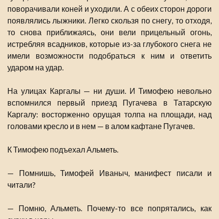
поворачивали коней и уходили. А с обеих сторон дороги
появлялись лыжники. Легко скользя по снегу, то отходя,
то снова приближаясь, они вели прицельный огонь,
истребляя всадников, которые из-за глубокого снега не
имели возможности подобраться к ним и ответить
ударом на удар.
На улицах Каргалы — ни души. И Тимофею невольно
вспомнился первый приезд Пугачева в Татарскую
Каргалу: восторженно орущая толпа на площади, над
головами кресло и в нем — в алом кафтане Пугачев.
К Тимофею подъехал Альметь.
— Помнишь, Тимофей Иваныч, манифест писали и
читали?
— Помню, Альметь. Почему-то все попрятались, как