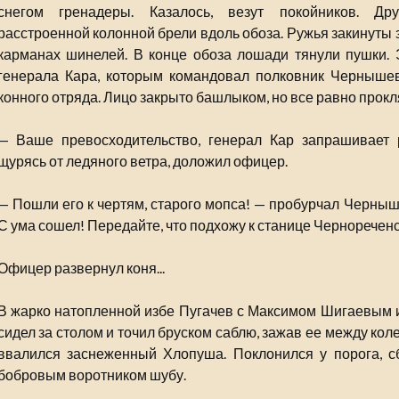
снегом гренадеры. Казалось, везут покойников. Др
расстроенной колонной брели вдоль обоза. Ружья закинуты з
карманах шинелей. В конце обоза лошади тянули пушки. 
генерала Кара, которым командовал полковник Чернышев
конного отряда. Лицо закрыто башлыком, но все равно прокл
— Ваше превосходительство, генерал Кар запрашивает 
щурясь от ледяного ветра, доложил офицер.
— Пошли его к чертям, старого мопса! — пробурчал Черныше
С ума сошел! Передайте, что подхожу к станице Чернореченск
Офицер развернул коня...
В жарко натопленной избе Пугачев с Максимом Шигаевым 
сидел за столом и точил бруском саблю, зажав ее между коле
ввалился заснеженный Хлопуша. Поклонился у порога, с
бобровым воротником шубу.