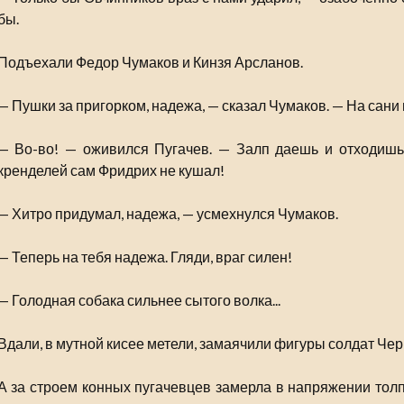
бы.
Подъехали Федор Чумаков и Кинзя Арсланов.
— Пушки за пригорком, надежа, — сказал Чумаков. — На сани по
— Во-во! — оживился Пугачев. — Залп даешь и отходишь.
кренделей сам Фридрих не кушал!
— Хитро придумал, надежа, — усмехнулся Чумаков.
— Теперь на тебя надежа. Гляди, враг силен!
— Голодная собака сильнее сытого волка...
Вдали, в мутной кисее метели, замаячили фигуры солдат Че
А за строем конных пугачевцев замерла в напряжении толп