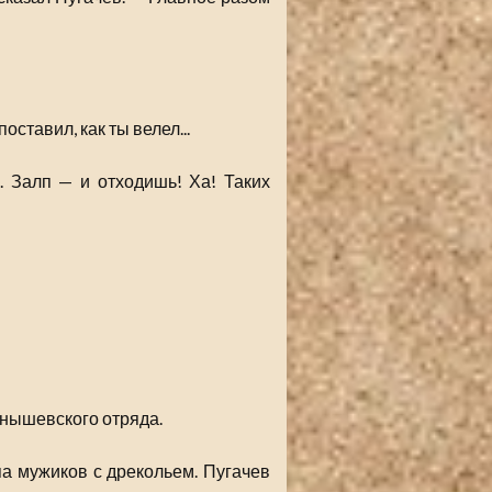
ставил, как ты велел...
 Залп — и отходишь! Ха! Таких
рнышевского отряда.
а мужиков с дрекольем. Пугачев