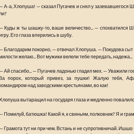
— А-а, Хлопуша! — сказал Пугачев и снял у зазевавшегося Ш
ли?
— Куды ж ты шашку-то, ваше величество... — спохватился Ш
игру. Его глаза вперились в шубу.
— Благодарим покорно, — отвечал Хлопуша. — Покудова сыт 
милости желаю... Вот мужики велели тебе передать, надежа...
— Ай спасибо... — Пугачев ладонью гладил мех. — Уважили го
За порох, который привез, за пушки! Жалую тебя, Аф
командиром над заводскими крестьянами, во как!
Хлопуша вытаращил на государя глаза и медленно повалилс
— Помилуй, батюшка! Какой я, к свиньям, полковник? Я и грамо
— Грамота тут ни при чем. Встань и не супротивничай. Ишшо 