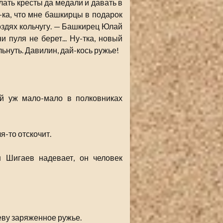
лать кресты да медали и давать в
-ка, что мне башкирцы в подарок
оздях кольчугу. — Башкирец Юлай
и пуля не берет... Ну-тка, новый
льнуть. Давилин, дай-кось ружье!
ай уж мало-мало в полковниках
-то отскочит.
н Шигаев надевает, он человек
еву заряженное ружье.