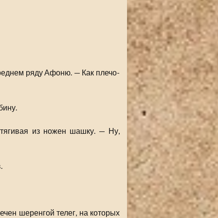
реднем ряду Афоню. — Как плечо-
бину.
тягивая из ножен шашку. — Ну,
.
ечен шеренгой телег, на которых