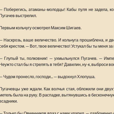
— Поберегись, атаманы-молодцы! Кабы пуля не задела, ког
Пугачев выстрелил.
Первым кольчугу осмотрел Максим Шигаев.
— Наскрозь, ваше величество. И кольчуга прошиблена, и д
себя крестом. — Вот, твое величество! Устукал бы ты меня за 
— Глупый ты, полковник! — ухмыльнулся Пугачев. — Импе
Неужто стал бы я стрелять в тебя? Давилин, ну-к, выброси во
— Чудом пронесло, господи... — выдохнул Хлопуша.
Пугачевцы уже ждали. Как волчья стая, обложили они дв
метель была на руку. В распадке, вытянувшись в бесконечн
всадники.
— Только бы Овчинников враз с нами ударил, — озабоченно 