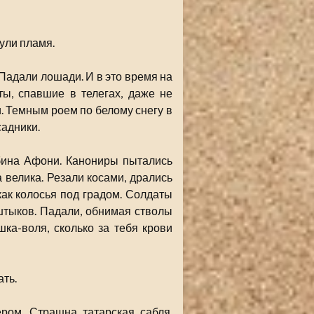
ули пламя.
адали лошади. И в это время на
ы, спавшие в телегах, даже не
. Темным роем по белому снегу в
адники.
бина Афони. Канониры пытались
велика. Резали косами, дрались
как колосья под градом. Солдаты
штыков. Падали, обнимая стволы
шка-воля, сколько за тебя крови
ть.
ром. Страшна татарская сабля,