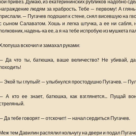
кои привез. Думаю, из екатерининских рубликов надобно сде
награждение людям за храбрость. Тебе — первому! А глянь
прислали. — Пугачев подошел к стене, снял висевшую на гв
с сыном Салаватом. Хошь и легка штучка, а ее ни сабля, н
полковник, надень-ка ее, а я на тебе испробую из мушкета па
Хлопуша вскочил и замахал руками:
— Да что ты, батюшка, ваше величество? Не убивай, д
походить!
— Экой ты глупый! — улыбнулся простодушно Пугачев. — Пуля
— А кто ее знает, батюшка, как взглянется... Пущай во
стреляный.
— Да тебе говорят — отскочит! — начал сердиться Пугачев.
Меж тем Давилин распялил кольчугу на двери и подал Пугач