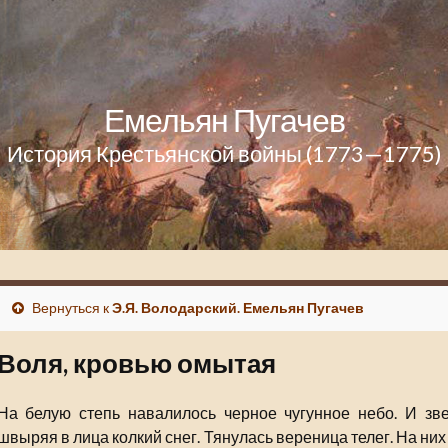
Емельян Пугачев
История Крестьянской войны (1773—1775)
Вернуться к
Э.Я. Володарский. Емельян Пугачев
Воля, кровью омытая
На белую степь навалилось черное чугунное небо. И зве
швыряя в лица колкий снег. Тянулась вереница телег. На н