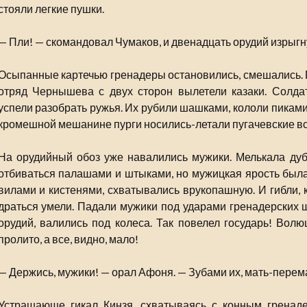
стояли легкие пушки.
— Пли! — скомандовал Чумаков, и двенадцать орудий изрыгн
Осыпанные картечью гренадеры остановились, смешались. П
отряд Чернышева с двух сторон вылетели казаки. Солдат
успели разобрать ружья. Их рубили шашками, кололи пиками
кромешной мешанине пурги носились-летали пугачевские вс
На орудийный обоз уже навалились мужики. Мелькала ду
отбиваться палашами и штыками, но мужицкая ярость была 
вилами и кистенями, схватывались врукопашную. И гибли, 
драться умели. Падали мужики под ударами гренадерских 
орудий, валились под колеса. Так повелел государь! Волю
пролито, а все, видно, мало!
— Держись, мужики! — орал Афоня. — Зубами их, мать-перема
Устрашающе гикал Кинзя, схватываясь с конным гренаде