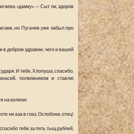
игаева «дамку». — Сыт ли, здоров
игаев, но Пугачев уже забыл про
и в добром здравии, чего и вашей
сударя. И тебе, Хлопуша, спасибо.
анасий, полковником и ставлю
я на колени:
те ни аза в глаз. Ослобони, отец!
спасибо тебе за пять тыщ рублей,