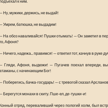
подъехал к ним.
— Ну, мужики, держись, не выдай!
— Умрем, батюшка, не выдадим!
— На обоз наваливайся! Пушки отымать! — Он заметил в пе
то, Афоня?
— Ничего, надежа... правимся! — ответил тот, качнув в руке ду
— Гляди, Афоня, выдюжи! — Пугачев поехал впереди, вы
атаманы, с начинающим Бог!
— Поберегись, бачка-государь! — с тревогой сказал Арсланов
— Берегутся монахи в скиту. Пше-ел, де-тушки-и!
Конный отряд, переваливший через пологий холм, был встр