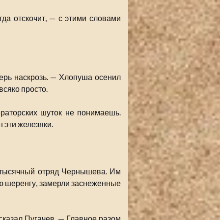
да отскочит, — с этими словами
верь наскрозь. — Хлопуша осенил
всяко просто.
раторских шуток не понимаешь.
н эти железяки.
ухтысячный отряд Чернышева. Им
ую шеренгу, замерли заснеженные
сказал Пугачев. — Главное разом