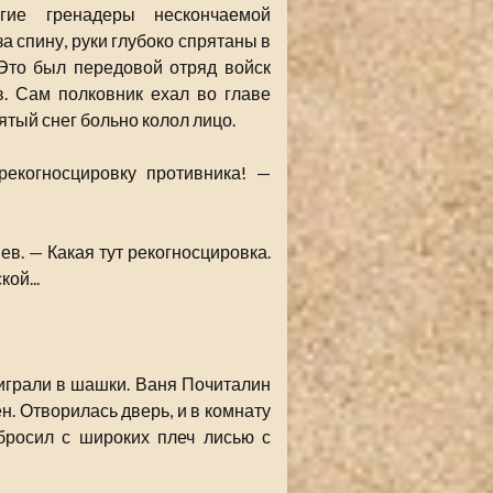
угие гренадеры нескончаемой
а спину, руки глубоко спрятаны в
Это был передовой отряд войск
. Сам полковник ехал во главе
ятый снег больно колол лицо.
рекогносцировку противника! —
в. — Какая тут рекогносцировка.
ой...
играли в шашки. Ваня Почиталин
н. Отворилась дверь, и в комнату
бросил с широких плеч лисью с