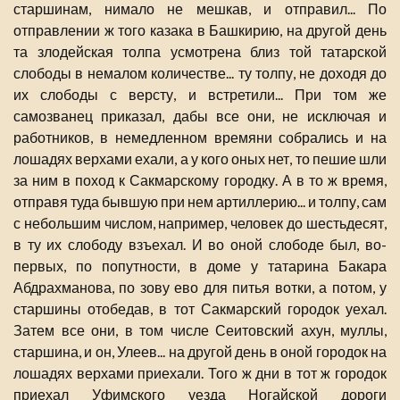
старшинам, нимало не мешкав, и отправил... По
отправлении ж того казака в Башкирию, на другой день
та злодейская толпа усмотрена близ той татарской
слободы в немалом количестве... ту толпу, не доходя до
их слободы с версту, и встретили... При том же
самозванец приказал, дабы все они, не исключая и
работников, в немедленном времяни собрались и на
лошадях верхами ехали, а у кого оных нет, то пешие шли
за ним в поход к Сакмарскому городку. А в то ж время,
отправя туда бывшую при нем артиллерию... и толпу, сам
с небольшим числом, например, человек до шестьдесят,
в ту их слободу взъехал. И во оной слободе был, во-
первых, по попутности, в доме у татарина Бакара
Абдрахманова, по зову ево для питья вотки, а потом, у
старшины отобедав, в тот Сакмарский городок уехал.
Затем все они, в том числе Сеитовский ахун, муллы,
старшина, и он, Улеев... на другой день в оной городок на
лошадях верхами приехали. Того ж дни в тот ж городок
приехал Уфимского уезда Ногайской дороги