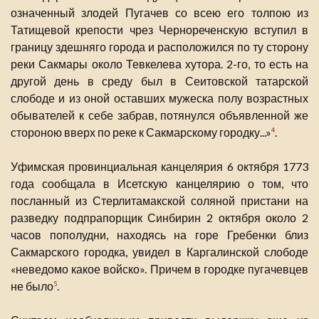
означенный злодей Пугачев со всею его толпою из
Татищевой крепости чрез Чернореченскую вступил в
границу здешняго города и расположился по ту сторону
реки Сакмары около Тевкелева хутора. 2-го, то есть на
другой день в среду был в Сеитовской татарской
слободе и из оной оставших мужеска полу возрастных
обывателей к себе забрав, потянулся объявленной же
стороною вверх по реке к Сакмарскому городку...»
.
4
Уфимская провинциальная канцелярия 6 октября 1773
года сообщала в Исетскую канцелярию о том, что
посланный из Стерлитамакской соляной пристани на
разведку подпрапорщик Синбирин 2 октября около 2
часов пополудни, находясь на горе Гребенки близ
Сакмарского городка, увидел в Каргалинской слободе
«неведомо какое войско». Причем в городке пугачевцев
не было
.
5