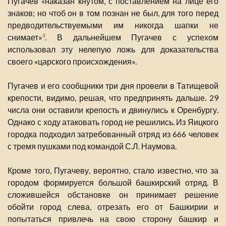
Пугачев «наказан кнутом, с поставлением на лице его
знаков; но чтоб он в том познан не был, для того перед
предводительствуемыми им никогда шапки не
снимает»
. В дальнейшем Пугачев с успехом
3
использовал эту нелепую ложь для доказательства
своего «царского происхождения».
Пугачев и его сообщники три дня провели в Татищевой
крепости, видимо, решая, что предпринять дальше. 29
числа они оставили крепость и двинулись к Оренбургу.
Однако с ходу атаковать город не решились. Из Яицкого
городка подходил затребованный отряд из 666 человек
с тремя пушками под командой С.Л. Наумова.
Кроме того, Пугачеву, вероятно, стало известно, что за
городом формируется большой башкирский отряд. В
сложившейся обстановке он принимает решение
обойти город слева, отрезать его от Башкирии и
попытаться привлечь на свою сторону башкир и