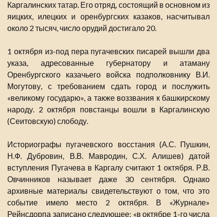
Каргалинских татар. Его отряд, состоящий в основном из
яицких, илецких и оренбургских казаков, насчитывал
около 2 тысяч, число орудий достигало 20.
1 октября из-под пера пугачевских писарей вышли два
указа, адресованные губернатору и атаману
Оренбургского казачьего войска подполковнику В.И.
Могутову, с требованием сдать город и послужить
«великому государю», а также воззвания к башкирскому
народу. 2 октября повстанцы вошли в Каргалинскую
(Сеитовскую) слободу.
Историографы пугачевского восстания (А.С. Пушкин,
Н.Ф. Дубровин, В.В. Мавродин, С.Х. Алишев) датой
вступления Пугачева в Каргалу считают 1 октября. Р.В.
Овчинников называет даже 30 сентября. Однако
архивные материалы свидетельствуют о том, что это
событие имело место 2 октября. В «Журнале»
Рейнсдорпа записано следующее: «в октябре 1-го числа