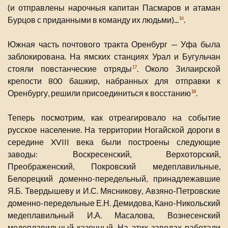
(и отправлены нарочныя капитан Пасмаров и атаман
Бурцов с приданными в команду их людьми)...
.
16
Южная часть почтового тракта Оренбург — Уфа была
заблокирована. На ямских станциях Урал и Бугульчан
стояли повстанческие отряды
. Около Зилаирской
17
крепости 800 башкир, набранных для отправки к
Оренбургу, решили присоединиться к восстанию
.
18
Теперь посмотрим, как отреагировало на событие
русское население. На территории Ногайской дороги в
середине XVIII века были построены следующие
заводы: Воскресенский, Верхоторский,
Преображенский, Покровский медеплавильные,
Белорецкий доменно-передельный, принадлежавшие
Я.Б. Твердышеву и И.С. Мясникову, Авзяно-Петровские
доменно-передельные Е.Н. Демидова, Кано-Никольский
медеплавильный И.А. Масалова, Вознесенский
медеплавильный казенный. На этих заводах работали