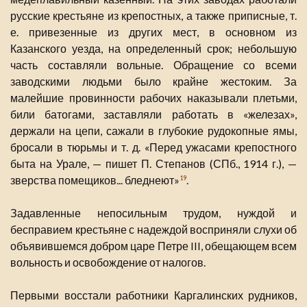
русские крестьяне из крепостных, а также приписные, т.
е. привезенные из других мест, в основном из
Казанского уезда, на определенный срок; небольшую
часть составляли вольные. Обращение со всеми
заводскими людьми было крайне жестоким. За
малейшие провинности рабочих наказывали плетьми,
били батогами, заставляли работать в «железах»,
держали на цепи, сажали в глубокие рудокопные ямы,
бросали в тюрьмы и т. д. «Перед ужасами крепостного
быта на Урале, — пишет П. Степанов (СПб., 1914 г.), —
зверства помещиков... бледнеют»
.
19
Задавленные непосильным трудом, нуждой и
бесправием крестьяне с надеждой восприняли слухи об
объявившемся добром царе Петре III, обещающем всем
вольность и освобождение от налогов.
Первыми восстали работники Каргалинских рудников,