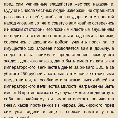
пред сим учиненные злодейства жестоко наказан и,
будучи ис числа честных людей извержен, не страшится
разглашать о себе, якобы он государь, и тем простой
народ уловляет, от чего советую вам крайне остеречись
и никаким от стороны его ложным и лестным внушениям
не верить, а всемерно подтщиться над сими злодеями,
совокупись с здешними войски, учинить поиск, за то
имущество сих злодеев позволяется вам в добычу, а
сверх того за поимку и представление помянутого
злодея, донского казака, дано быть имеет из казны ея
императорского величества денег за живаго 500, а за
убитого 250 рублей, а которые в том поиске отличными
представятся, те особливо и знаками высочайшей ея
императорского величества милости награждены быть
имеют. В противном же сему случае можете подвергнуть
себя высочайшему ея императорского величества
гневу, каков противники из народа башкирского пред
сим уже видели и еще в свежей памяти у вас
находится»
.
14