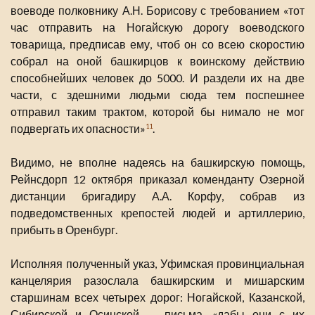
воеводе полковнику А.Н. Борисову с требованием «тот
час отправить на Ногайскую дорогу воеводского
товарища, предписав ему, чтоб он со всею скоростию
собрал на оной башкирцов к воинскому действию
способнейших человек до 5000. И раздели их на две
части, с здешними людьми сюда тем поспешнее
отправил таким трактом, которой бы нимало не мог
подвергать их опасности»
.
11
Видимо, не вполне надеясь на башкирскую помощь,
Рейнсдорп 12 октября приказал коменданту Озерной
дистанции бригадиру А.А. Корфу, собрав из
подведомственных крепостей людей и артиллерию,
прибыть в Оренбург.
Исполняя полученный указ, Уфимская провинциальная
канцелярия разослала башкирским и мишарским
старшинам всех четырех дорог: Ногайской, Казанской,
Сибирской и Осинской — письма, «дабы они с их