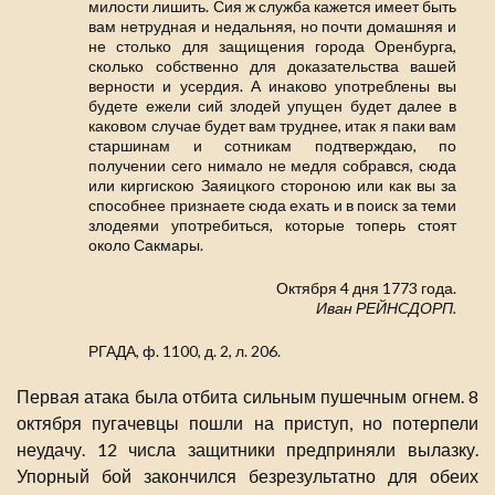
милости лишить. Сия ж служба кажется имеет быть
вам нетрудная и недальняя, но почти домашняя и
не столько для защищения города Оренбурга,
сколько собственно для доказательства вашей
верности и усердия. А инаково употреблены вы
будете ежели сий злодей упущен будет далее в
каковом случае будет вам труднее, итак я паки вам
старшинам и сотникам подтверждаю, по
получении сего нимало не медля собрався, сюда
или киргискою Заяицкого стороною или как вы за
способнее признаете сюда ехать и в поиск за теми
злодеями употребиться, которые топерь стоят
около Сакмары.
Октября 4 дня 1773 года.
Иван РЕЙНСДОРП.
РГАДА, ф. 1100, д. 2, л. 206.
Первая атака была отбита сильным пушечным огнем. 8
октября пугачевцы пошли на приступ, но потерпели
неудачу. 12 числа защитники предприняли вылазку.
Упорный бой закончился безрезультатно для обеих