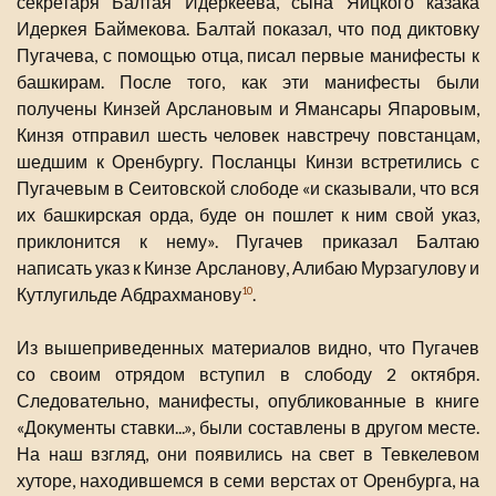
секретаря Балтая Идеркеева, сына Яицкого казака
Идеркея Баймекова. Балтай показал, что под диктовку
Пугачева, с помощью отца, писал первые манифесты к
башкирам. После того, как эти манифесты были
получены Кинзей Арслановым и Ямансары Япаровым,
Кинзя отправил шесть человек навстречу повстанцам,
шедшим к Оренбургу. Посланцы Кинзи встретились с
Пугачевым в Сеитовской слободе «и сказывали, что вся
их башкирская орда, буде он пошлет к ним свой указ,
приклонится к нему». Пугачев приказал Балтаю
написать указ к Кинзе Арсланову, Алибаю Мурзагулову и
Кутлугильде Абдрахманову
.
10
Из вышеприведенных материалов видно, что Пугачев
со своим отрядом вступил в слободу 2 октября.
Следовательно, манифесты, опубликованные в книге
«Документы ставки...», были составлены в другом месте.
На наш взгляд, они появились на свет в Тевкелевом
хуторе, находившемся в семи верстах от Оренбурга, на