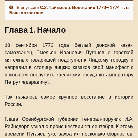
Вернуться к
С.У. Таймасов. Восстание 1773—1774 гг. в
Башкортостане
Глава 1. Начало
18 сентября 1773 года беглый донской казак,
самозванец, Емельян Иванович Пугачев с горсткой
мятежных товарищей подступил к Яицкому городку и
направил в столицу яицких казаков свой манифест с
призывом послужить «великому государю амператору
Петру Федаравичу».
Так началось самое крупное восстание в истории
России.
Глава Оренбургской губернии генерал-поручик И.А.
Рейнсдорп узнал о происшествии 21 сентября. К этому
времени Пугачев уже захватил несколько форпостов,