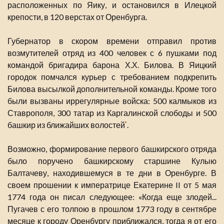
расположенных по Яику, и остановился в Илецкой
крепости, в 120 верстах от Оренбурга.
Губернатор в скором времени отправил против
возмутителей отряд из 400 человек с 6 пушками под
командой бригадира барона Х.Х. Билова. В Яицкий
городок помчался курьер с требованием подкрепить
Билова высылкой дополнительной команды. Кроме того
были вызваны иррегулярные войска: 500 калмыков из
Ставрополя, 300 татар из Каргалинской слободы и 500
башкир из ближайших волостей
.
*
Возможно, формирование первого башкирского отряда
было поручено башкирскому старшине Кулыю
Балтачеву, находившемуся в те дни в Оренбурге. В
своем прошении к императрице Екатерине II от 5 мая
1774 года он писал следующее: «Когда еще злодей...
Пугачев с его толпою в прошлом 1773 году в сентябре
месяце к городу Оренбургу приближался, тогда я от его