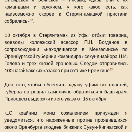
командами и оружием, у кого какое есть, как
наивозможно скорее к Стерлитамацкой пристани
собрались»
.
12
13 октября в Стерлитамак из Уфы отбыл товарищ
воеводы коллежский асессор П.Н. Богданов в
сопровождении «находящегося в Мензелинске по
Оренбургской губернии командира» секунд-майора Н.И.
Голова и трех князей Урановых. Следом отправились
100 нагайбакских казаков при сотнике Еремкине
.
13
Для того, чтобы облегчить задачу уфимских властей,
губернатор решил самолично обратиться к башкирам.
Приведем выдержки из его указа от 16 октября:
«...С крайним моим сожалением принужден я
уведомиться, что наряженные против проявившихся
около Оренбурга злодеев ближних Сувун-Кипчатской и