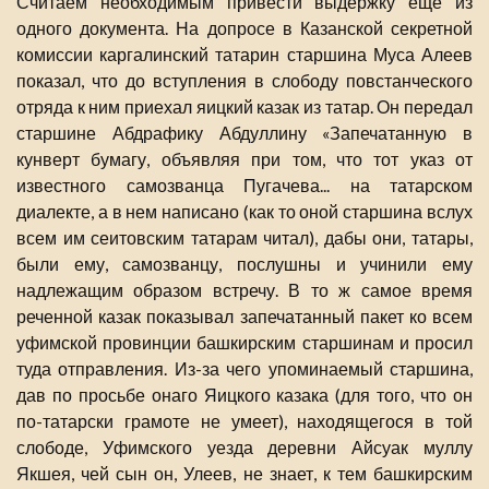
Считаем необходимым привести выдержку еще из
одного документа. На допросе в Казанской секретной
комиссии каргалинский татарин старшина Муса Алеев
показал, что до вступления в слободу повстанческого
отряда к ним приехал яицкий казак из татар. Он передал
старшине Абдрафику Абдуллину «Запечатанную в
кунверт бумагу, объявляя при том, что тот указ от
известного самозванца Пугачева... на татарском
диалекте, а в нем написано (как то оной старшина вслух
всем им сеитовским татарам читал), дабы они, татары,
были ему, самозванцу, послушны и учинили ему
надлежащим образом встречу. В то ж самое время
реченной казак показывал запечатанный пакет ко всем
уфимской провинции башкирским старшинам и просил
туда отправления. Из-за чего упоминаемый старшина,
дав по просьбе онаго Яицкого казака (для того, что он
по-татарски грамоте не умеет), находящегося в той
слободе, Уфимского уезда деревни Айсуак муллу
Якшея, чей сын он, Улеев, не знает, к тем башкирским