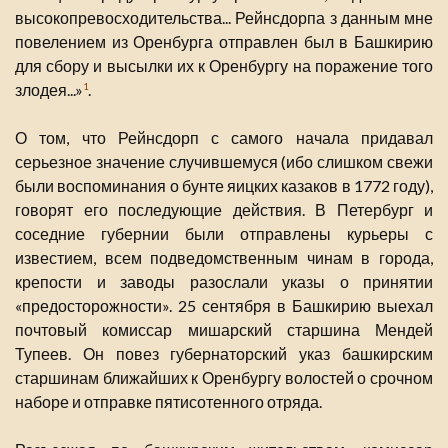
высокопревосходительства... Рейнсдорпа з данным мне
повелением из Оренбурга отправлен был в Башкирию
для сбору и высылки их к Оренбургу на поражение того
злодея...»
.
1
О том, что Рейнсдорп с самого начала придавал
серьезное значение случившемуся (ибо слишком свежи
были воспоминания о бунте яицких казаков в 1772 году),
говорят его последующие действия. В Петербург и
соседние губернии были отправлены курьеры с
известием, всем подведомственным чинам в города,
крепости и заводы разослали указы о принятии
«предосторожности». 25 сентября в Башкирию выехал
почтовый комиссар мишарский старшина Мендей
Тупеев. Он повез губернаторский указ башкирским
старшинам ближайших к Оренбургу волостей о срочном
наборе и отправке пятисотенного отряда.