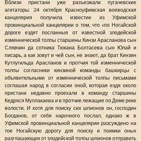
Вблизи пристани уже разъезжали пугачевские
агитаторы. 24 октября Красноуфимская воеводская
канцелярия получила известие из Уфимской
провинциальной канцелярии о том, что «по Ногайской
дороге ездят посланныя от известной злодейской
изменнической толпы старшины Кинзи Арасланова сын
Слявчин да сотника Тюкана Болтасева сын Юлай и
писарь, а как зовут и чей сын, не знают, да брат Кинзин
Кутлугильда Арасланов и протчия той изменнической
толпы согласники кинзиной команды башкирцы с
объявительными от изменнической толпы письмами
соглашая народ в согласии оной, которая ездя около
пристани недавно проехали в команду старшины
Кедряся Муллакаева и в протчие лежащие по Деме реке
волости. И хотя для поиску сих шпионов он, господин
Богданов, от себя нарочного послал, однако ж в
Уфимской провинциальной канцелярии разсуждено на
тое Ногайскую дорогу для поиску и поимки оных
разглашающих от злодейской толпы шпионов отправить