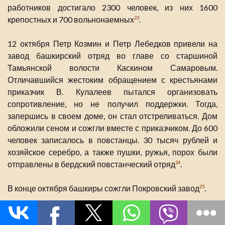
работников достигало 2300 человек, из них 1600
крепостных и 700 вольнонаемных
.
23
12 октября Петр Козмин и Петр Лебедков привели на
завод башкирский отряд во главе со старшиной
Тамьянской волости Каскином Самаровым.
Отличавшийся жестоким обращением с крестьянами
приказчик В. Кулалеев пытался организовать
сопротивление, но не получил поддержки. Тогда,
запершись в своем доме, он стал отстреливаться. Дом
обложили сеном и сожгли вместе с приказчиком. До 600
человек записалось в повстанцы. 30 тысяч рублей и
хозяйское серебро, а также пушки, ружья, порох были
отправлены в бердский повстанческий отряд
.
24
В конце октября башкиры сожгли Покровский завод
.
25
Активно включились в борьбу работники
Преображенского завода. Получив указ Пугачева, 83