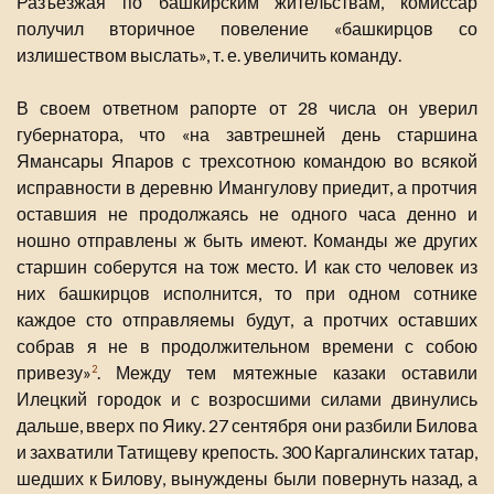
Разъезжая по башкирским жительствам, комиссар
получил вторичное повеление «башкирцов со
излишеством выслать», т. е. увеличить команду.
В своем ответном рапорте от 28 числа он уверил
губернатора, что «на завтрешней день старшина
Ямансары Япаров с трехсотною командою во всякой
исправности в деревню Имангулову приедит, а протчия
оставшия не продолжаясь не одного часа денно и
ношно отправлены ж быть имеют. Команды же других
старшин соберутся на тож место. И как сто человек из
них башкирцов исполнится, то при одном сотнике
каждое сто отправляемы будут, а протчих оставших
собрав я не в продолжительном времени с собою
привезу»
. Между тем мятежные казаки оставили
2
Илецкий городок и с возросшими силами двинулись
дальше, вверх по Яику. 27 сентября они разбили Билова
и захватили Татищеву крепость. 300 Каргалинских татар,
шедших к Билову, вынуждены были повернуть назад, а