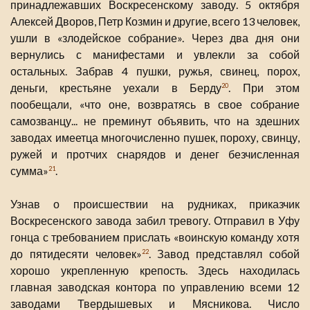
принадлежавших Воскресенскому заводу. 5 октября
Алексей Дворов, Петр Козмин и другие, всего 13 человек,
ушли в «злодейское собрание». Через два дня они
вернулись с манифестами и увлекли за собой
остальных. Забрав 4 пушки, ружья, свинец, порох,
деньги, крестьяне уехали в Берду
. При этом
20
пообещали, «что оне, возвратясь в свое собрание
самозванцу... не преминут объявить, что на здешних
заводах имеетца многочисленно пушек, пороху, свинцу,
ружей и протчих снарядов и денег безчисленная
сумма»
.
21
Узнав о происшествии на рудниках, приказчик
Воскресенского завода забил тревогу. Отправил в Уфу
гонца с требованием прислать «воинскую команду хотя
до пятидесяти человек»
. Завод представлял собой
22
хорошо укрепленную крепость. Здесь находилась
главная заводская контора по управлению всеми 12
заводами Твердышевых и Мясникова. Число