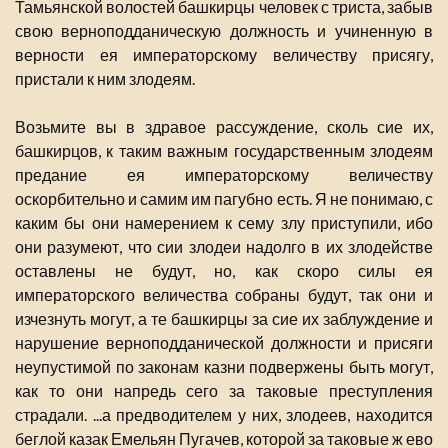
Тамьянской волостей башкирцы человек с триста, забыв
свою верноподданическую должность и учиненную в
верности ея императорскому величеству присягу,
пристали к ним злодеям.
Возьмите вы в здравое рассуждение, сколь сие их,
башкирцов, к таким важным государственным злодеям
предание ея императорскому величеству
оскорбительно и самим им пагубно есть. Я не понимаю, с
каким бы они намерением к сему злу приступили, ибо
они разумеют, что сии злодеи надолго в их злодействе
оставлены не будут, но, как скоро силы ея
императорского величества собраны будут, так они и
изчезнуть могут, а те башкирцы за сие их заблуждение и
нарушение верноподданической должности и присяги
неупустимой по законам казни подвержены быть могут,
как то они напредь сего за таковые преступления
страдали. ...а предводителем у них, злодеев, находится
беглой казак Емельян Пугачев, которой за таковые ж ево