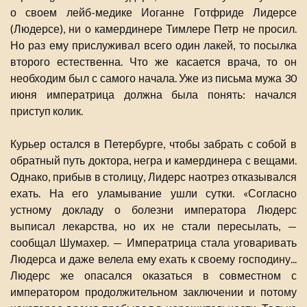
о своем лейб-медике Иоганне Готфриде Лидерсе
(Людерсе), ни о камердинере Тимлере Петр не просил.
Но раз ему прислуживал всего один лакей, то посылка
второго естественна. Что же касается врача, то он
необходим был с самого начала. Уже из письма мужа 30
июня императрица должна была понять: начался
приступ колик.
Курьер остался в Петербурге, чтобы забрать с собой в
обратный путь доктора, негра и камердинера с вещами.
Однако, прибыв в столицу, Лидерс наотрез отказывался
ехать. На его уламывание ушли сутки. «Согласно
устному докладу о болезни императора Людерс
выписал лекарства, но их не стали пересылать, —
сообщал Шумахер. — Императрица стала уговаривать
Людерса и даже велела ему ехать к своему господину...
Людерс же опасался оказаться в совместном с
императором продолжительном заключении и потому