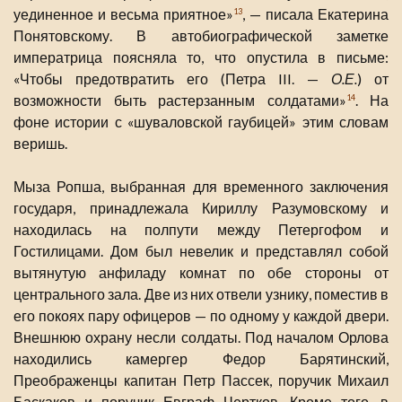
уединенное и весьма приятное»
, — писала Екатерина
13
Понятовскому. В автобиографической заметке
императрица поясняла то, что опустила в письме:
«Чтобы предотвратить его (Петра III. —
О.Е.
) от
возможности быть растерзанным солдатами»
. На
14
фоне истории с «шуваловской гаубицей» этим словам
веришь.
Мыза Ропша, выбранная для временного заключения
государя, принадлежала Кириллу Разумовскому и
находилась на полпути между Петергофом и
Гостилицами. Дом был невелик и представлял собой
вытянутую анфиладу комнат по обе стороны от
центрального зала. Две из них отвели узнику, поместив в
его покоях пару офицеров — по одному у каждой двери.
Внешнюю охрану несли солдаты. Под началом Орлова
находились камергер Федор Барятинский,
Преображенцы капитан Петр Пассек, поручик Михаил
Баскаков и поручик Евграф Чертков. Кроме того, в