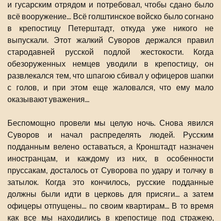
и гусарским отрядом и потребовал, чтобы сдано было
всё вооружение... Всё голштинское войско было согнано
в крепостицу Петерштадт, откуда уже никого не
выпускали. Этот жалкий Суворов держался правил
стародавней русской подлой жестокости. Когда
обезоруженных немцев уводили в крепостицу, он
развлекался тем, что шпагою сбивал у офицеров шапки
с голов, и при этом еще жаловался, что ему мало
оказывают уважения...
Беспомощно провели мы целую ночь. Снова явился
Суворов и начал распределять людей. Русским
подданным велено оставаться, а Кронштадт назначен
иностранцам, и каждому из них, в особенности
пруссакам, досталось от Суворова по удару и толчку в
затылок. Когда это кончилось, русские подданные
должны были идти в церковь для присяги... а затем
офицеры отпущены... по своим квартирам... В то время
как все мы находились в крепостице под стражею,