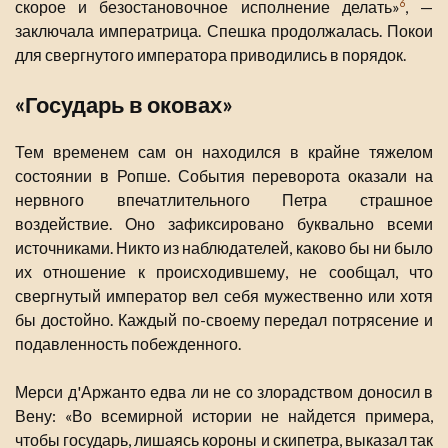
скорое и безостановочное исполнение делать»
, —
6
заключала императрица. Спешка продолжалась. Покои
для свергнутого императора приводились в порядок.
«Государь в оковах»
Тем временем сам он находился в крайне тяжелом
состоянии в Ропше. События переворота оказали на
нервного впечатлительного Петра страшное
воздействие. Оно зафиксировано буквально всеми
источниками. Никто из наблюдателей, каково бы ни было
их отношение к происходившему, не сообщал, что
свергнутый император вел себя мужественно или хотя
бы достойно. Каждый по-своему передал потрясение и
подавленность побежденного.
Мерси д'Аржанто едва ли не со злорадством доносил в
Вену: «Во всемирной истории не найдется примера,
чтобы государь, лишаясь короны и скипетра, выказал так