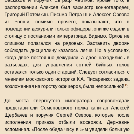
распоряжении Алексея был вахмистр конногвардеец
Григорий Потемкин. Письма Петра III и Алексея Орлова
из Ропши, помимо прочего, показывают, что в
помещении дежурили только офицеры, они же ездили в
столицу с посланиями императрице. Видимо, Орлов не
слишком полагался на рядовых. Заставить дворян
соблюдать дисциплину казалось легче. Но в условиях,
когда двое постоянно дежурили, а двое находились в
разъездах, для управления сотней буйных голов
оставался только один старший. Следует согласиться с
мнением московского историка К.А. Писаренко: задача,
возложенная на горстку офицеров, была непосильной
.
15
До места свергнутого императора сопровождали
представители Семеновского полка капитан Алексей
Щербачев и поручик Сергей Озеров, которые после
исполнения приказа отбыли восвояси. Державин
вспоминал: «После обеда часу в 5-м увидели большую