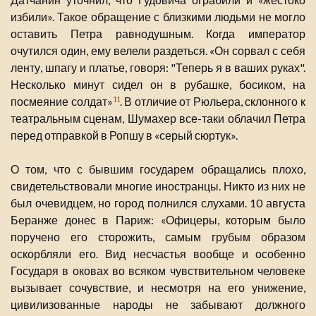
избили». Такое обращение с близкими людьми не могло
оставить Петра равнодушным. Когда император
очутился один, ему велели раздеться. «Он сорвал с себя
ленту, шпагу и платье, говоря: "Теперь я в ваших руках".
Несколько минут сидел он в рубашке, босиком, на
посмеяние солдат»
. В отличие от Рюльера, склонного к
11
театральным сценам, Шумахер все-таки облачил Петра
перед отправкой в Ропшу в «серый сюртук».
О том, что с бывшим государем обращались плохо,
свидетельствовали многие иностранцы. Никто из них не
был очевидцем, но город полнился слухами. 10 августа
Беранже донес в Париж: «Офицеры, которым было
поручено его сторожить, самым грубым образом
оскорбляли его. Вид несчастья вообще и особенно
Государя в оковах во всяком чувствительном человеке
вызывает сочувствие, и несмотря на его унижение,
цивилизованные народы не забывают должного