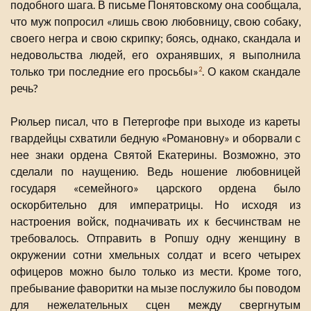
подобного шага. В письме Понятовскому она сообщала,
что муж попросил «лишь свою любовницу, свою собаку,
своего негра и свою скрипку; боясь, однако, скандала и
недовольства людей, его охранявших, я выполнила
только три последние его просьбы»
. О каком скандале
2
речь?
Рюльер писал, что в Петергофе при выходе из кареты
гвардейцы схватили бедную «Романовну» и оборвали с
нее знаки ордена Святой Екатерины. Возможно, это
сделали по наущению. Ведь ношение любовницей
государя «семейного» царского ордена было
оскорбительно для императрицы. Но исходя из
настроения войск, подначивать их к бесчинствам не
требовалось. Отправить в Ропшу одну женщину в
окружении сотни хмельных солдат и всего четырех
офицеров можно было только из мести. Кроме того,
пребывание фаворитки на мызе послужило бы поводом
для нежелательных сцен между свергнутым