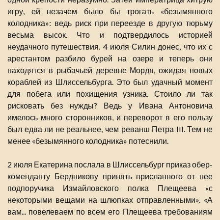
игру, ей незачем было бы трогать «безымянного
колодника»: ведь риск при переезде в другую тюрьму
весьма высок. Что и подтвердилось историей
неудачного путешествия. 4 июля Силин донес, что их с
арестантом разбило бурей на озере и теперь они
находятся в рыбачьей деревне Мордя, ожидая новых
кораблей из Шлиссельбурга. Это был удачный момент
для побега или похищения узника. Стоило ли так
рисковать без нужды? Ведь у Ивана Антоновича
имелось много сторонников, и переворот в его пользу
был едва ли не реальнее, чем реванш Петра III. Тем не
менее «безымянного колодника» потеснили.
2 июля Екатерина послала в Шлиссельбург приказ обер-
коменданту Бердникову принять присланного от нее
подпоручика Измайловского полка Плещеева «с
некоторыми вещами на шлюпках отправленными». «А
вам... повелеваем по всем его Плещеева требованиям