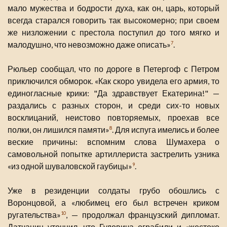
мало мужества и бодрости духа, как он, царь, который
всегда старался говорить так высокомерно; при своем
же низложении с престола поступил до того мягко и
малодушно, что невозможно даже описать»
.
7
Рюльер сообщал, что по дороге в Петергоф с Петром
приключился обморок. «Как скоро увидела его армия, то
единогласные крики: "Да здравствует Екатерина!" —
раздались с разных сторон, и среди сих-то новых
восклицаний, неистово повторяемых, проехав все
полки, он лишился памяти»
. Для испуга имелись и более
8
веские причины: вспомним слова Шумахера о
самовольной попытке артиллериста застрелить узника
«из одной шуваловской гаубицы»
.
9
Уже в резиденции солдаты грубо обошлись с
Воронцовой, а «любимец его был встречен криком
ругательства»
, — продолжал французский дипломат.
10
Датчанин уточнил, что Гудовича ограбили и «жестоко