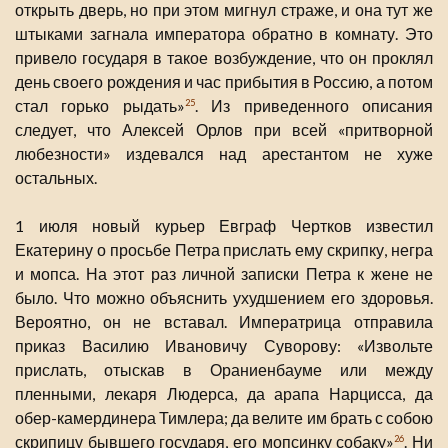
открыть дверь, но при этом мигнул страже, и она тут же
штыками загнала императора обратно в комнату. Это
привело государя в такое возбуждение, что он проклял
день своего рождения и час прибытия в Россию, а потом
стал горько рыдать»
. Из приведенного описания
25
следует, что Алексей Орлов при всей «притворной
любезности» издевался над арестантом не хуже
остальных.
1 июля новый курьер Евграф Чертков известил
Екатерину о просьбе Петра прислать ему скрипку, негра
и мопса. На этот раз личной записки Петра к жене не
было. Что можно объяснить ухудшением его здоровья.
Вероятно, он не вставал. Императрица отправила
приказ Василию Ивановичу Суворову: «Извольте
прислать, отыскав в Ораниенбауме или между
пленными, лекаря Людерса, да арапа Нарцисса, да
обер-камердинера Тимлера; да велите им брать с собою
скрипицу бывшего государя, его мопсинку собаку»
. Ни
26