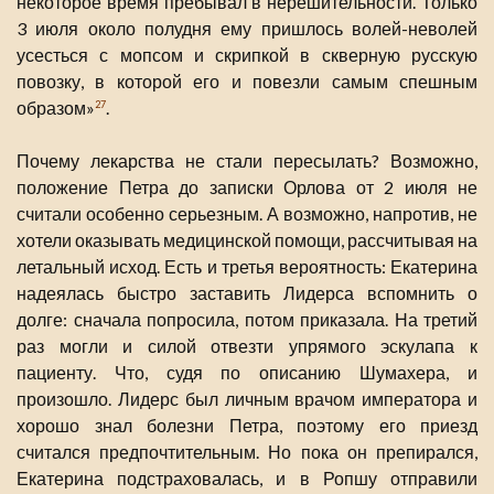
некоторое время пребывал в нерешительности. Только
3 июля около полудня ему пришлось волей-неволей
усесться с мопсом и скрипкой в скверную русскую
повозку, в которой его и повезли самым спешным
образом»
.
27
Почему лекарства не стали пересылать? Возможно,
положение Петра до записки Орлова от 2 июля не
считали особенно серьезным. А возможно, напротив, не
хотели оказывать медицинской помощи, рассчитывая на
летальный исход. Есть и третья вероятность: Екатерина
надеялась быстро заставить Лидерса вспомнить о
долге: сначала попросила, потом приказала. На третий
раз могли и силой отвезти упрямого эскулапа к
пациенту. Что, судя по описанию Шумахера, и
произошло. Лидерс был личным врачом императора и
хорошо знал болезни Петра, поэтому его приезд
считался предпочтительным. Но пока он препирался,
Екатерина подстраховалась, и в Ропшу отправили