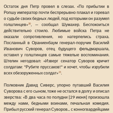
Остаток дня Петр провел в слезах. «По прибытии в
Ропшу император почти беспрерывно плакал и горевал
о судьбе своих бедных людей, под которыми он разумел
голштинцев»
, — сообщал Шумахер. Беспокоиться
20
действительно стоило. Любимые войска Петра не
оказали сопротивления, но натерпелись страха.
Посланный в Ораниенбаум генерал-поручик Василий
Иванович Суворов, отец будущего фельдмаршала,
оставил у голштинцев самые тяжелые воспоминания.
Штелин негодовал: «Изверг сенатор Суворов кричит
солдатам: "Рубите пруссаков!" и хочет, чтобы изрубили
всех обезоруженных солдат»
.
21
Полковник Давид Сиверс, упорно путавший Василия
Суворова с его сыном, тоже не остался в долгу и описал
зверства: «В два часа по полудни [29 июня] произошла
между нами, бедными воинами, печальная комедия.
Прибыл русский генерал Суворов... с конногвардейцами