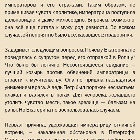
императором и его стражами. Таким образом, не
примешивая чувств к политике, императрица поступила
дальновидно и даже милосердно. Впрочем, возможно,
она всё еще питала к мужу род ревности. Во всяком
случае, ей неприятно было всё, касавшееся фаворитки.
Зададимся следующим вопросом. Почему Екатерина не
повидалась с супругом перед его отправкой в Ропшу?
Что было бы логично. Несостоявшееся свидание —
лучший козырь против обвинений императрицы в
страсти к мучительству. Она не пришла насладиться
унижением врага. А ведь Петр был поражен несчастьем,
плакал и валялся в ногах. Для человека, желавшего
утолить чувство мести, такое зрелище — бальзам на
раны. Но Екатерина не воспользовалась случаем.
Первая причина, удержавшая императрицу отличной
встречи, — накаленная обстановка в Петергофе.
Солдаты грозились «разорвать на куски» любого, кто