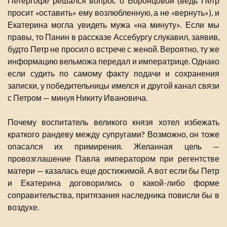
Петергофе решался вопрос о Воронцовой (ведь Петр
просит «оставить» ему возлюбленную, а не «вернуть»), и
Екатерина могла увидеть мужа «на минуту». Если мы
правы, то Панин в рассказе Ассебургу слукавил, заявив,
будто Петр не просил о встрече с женой. Вероятно, ту же
информацию вельможа передал и императрице. Однако
если судить по самому факту подачи и сохранения
записки, у победительницы имелся и другой канал связи
с Петром — минуя Никиту Ивановича.
Почему воспитатель великого князя хотел избежать
краткого рандеву между супругами? Возможно, он тоже
опасался их примирения. Желанная цель —
провозглашение Павла императором при регентстве
матери — казалась еще достижимой. А вот если бы Петр
и Екатерина договорились о какой-либо форме
соправительства, притязания наследника повисли бы в
воздухе.