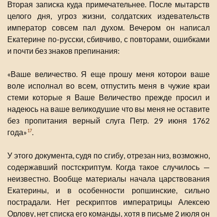
Вторая записка куда примечательнее. После мытарств
целого дня, угроз жизни, солдатских издевательств
император совсем пал духом. Вечером он написал
Екатерине по-русски, сбивчиво, с повторами, ошибками
и почти без знаков препинания:
«Ваше величество. Я еще прошу меня которои ваше
воле исполнал во всем, отпустить меня в чужие краи
стеми которые я Ваше Величество прежде просил и
надеюсь на ваше великодушие что вы меня не оставите
без пропитания верный слуга Петр. 29 июня 1762
года»
.
17
У этого документа, судя по сгибу, отрезан низ, возможно,
содержавший постскриптум. Когда такое случилось —
неизвестно. Вообще материалы начала царствования
Екатерины, и в особенности ропшинские, сильно
пострадали. Нет рескриптов императрицы Алексею
Орлову, нет списка его команды, хотя в письме 2 июля он