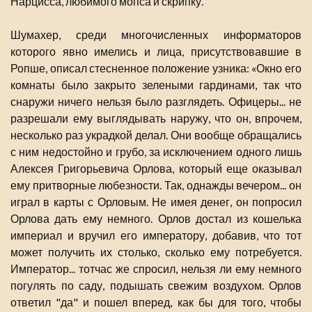
Нарцисса, любимого мопса и скрипку.
Шумахер, среди многочисленных информаторов
которого явно имелись и лица, присутствовавшие в
Ропше, описал стесненное положение узника: «Окно его
комнаты было закрыто зелеными гардинами, так что
снаружи ничего нельзя было разглядеть. Офицеры... не
разрешали ему выглядывать наружу, что он, впрочем,
несколько раз украдкой делал. Они вообще обращались
с ним недостойно и грубо, за исключением одного лишь
Алексея Григорьевича Орлова, который еще оказывал
ему притворные любезности. Так, однажды вечером... он
играл в карты с Орловым. Не имея денег, он попросил
Орлова дать ему немного. Орлов достал из кошелька
империал и вручил его императору, добавив, что тот
может получить их столько, сколько ему потребуется.
Император... тотчас же спросил, нельзя ли ему немного
погулять по саду, подышать свежим воздухом. Орлов
ответил "да" и пошел вперед, как бы для того, чтобы