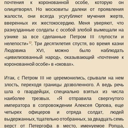
почтения к коронованной особе, которую он
олицетворял. Но московиты далеки от проявления
жалости, они всегда усугубляют мучения жертв,
вверенных их жестокосердию. Меня уверяют, что
разнузданные солдаты с особой злобой вымещали на
узнике за все сделанные Петром III глупости и
нелепости»
. Три десятилетия спустя, во время казни
12
Людовика XVI, можно было наблюдать
«цивилизованный народ», оказывающий «почтение к
коронованной особе» в «оковах».
Итак, с Петром III не церемонились, срывали на нем
злость, переходя границы дозволенного. А ведь речь
шла о гвардейцах, специально взятых из числа
наиболее трезвых. «Я отправила свергнутого
императора в сопровождении Алексея Орлова, еще
четырех офицеров и отряда солдат, людей
выдержанных, тщательно отобранных, за двадцать семь
верст от Петергофа в место, именуемое Ропша,