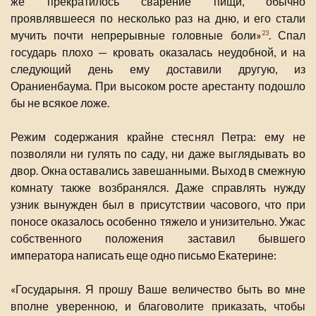
же прекратилось сварение пищи, обычно
проявлявшееся по несколько раз на дню, и его стали
мучить почти непрерывные головные боли»
. Спал
23
государь плохо — кровать оказалась неудобной, и на
следующий день ему доставили другую, из
Ораниенбаума. При высоком росте арестанту подошло
бы не всякое ложе.
Режим содержания крайне стеснял Петра: ему не
позволяли ни гулять по саду, ни даже выглядывать во
двор. Окна оставались завешанными. Выход в смежную
комнату также возбранялся. Даже справлять нужду
узник вынужден был в присутствии часового, что при
поносе оказалось особенно тяжело и унизительно. Ужас
собственного положения заставил бывшего
императора написать еще одно письмо Екатерине:
«Государыня. Я прошу Ваше величество быть во мне
вполне уверенною, и благоволите приказать, чтобы