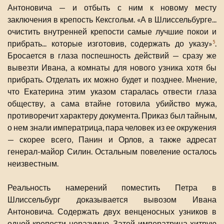
Антоновича — и отбыть с ним к новому месту
заключения в крепость Кексгольм. «А в Шлиссельбурге...
очистить внутренней крепости самые лучшие покои и
прибрать... которые изготовив, содержать до указу»
.
5
Бросается в глаза поспешность действий — сразу же
вывезти Ивана, а комнаты для нового узника хотя бы
прибрать. Отделать их можно будет и позднее. Мнение,
что Екатерина этим указом старалась отвести глаза
обществу, а сама втайне готовила убийство мужа,
противоречит характеру документа. Приказ был тайным,
о нем знали императрица, пара человек из ее окружения
— скорее всего, Панин и Орлов, а также адресат
генерал-майор Силин. Остальным повеление осталось
неизвестным.
Реальность намерений поместить Петра в
Шлиссельбург доказывается вывозом Ивана
Антоновича. Содержать двух венценосных узников в
одной крепости неразумно. Затей императрица хитрую