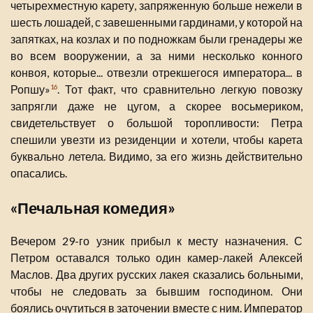
четырехместную карету, запряженную больше нежели в
шесть лошадей, с завешенными гардинами, у которой на
запятках, на козлах и по подножкам были гренадеры же
во всем вооружении, а за ними несколько конного
конвоя, которые... отвезли отрекшегося императора... в
Ропшу»
. Тот факт, что сравнительно легкую повозку
16
запрягли даже не цугом, а скорее восьмериком,
свидетельствует о большой торопливости: Петра
спешили увезти из резиденции и хотели, чтобы карета
буквально летела. Видимо, за его жизнь действительно
опасались.
«Печальная комедия»
Вечером 29-го узник прибыл к месту назначения. С
Петром оставался только один камер-лакей Алексей
Маслов. Два других русских лакея сказались больными,
чтобы не следовать за бывшим господином. Они
боялись очутиться в заточении вместе с ним. Император