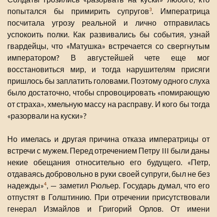
попытался бы примирить супругов
. Императрица
3
посчитала угрозу реальной и лично отправилась
успокоить полки. Как развивались бы события, узнай
гвардейцы, что «Матушка» встречается со свергнутым
императором? В августейшей чете еще мог
восстановиться мир, и тогда нарушителям присяги
пришлось бы заплатить головами. Поэтому одного слуха
было достаточно, чтобы спровоцировать «помирающую
от страха», хмельную массу на расправу. И кого бы тогда
«разорвали на куски»?
Но имелась и другая причина отказа императрицы от
встречи с мужем. Перед отречением Петру III были даны
некие обещания относительно его будущего. «Петр,
отдаваясь добровольно в руки своей супруги, был не без
надежды»
, — заметил Рюльер. Государь думал, что его
4
отпустят в Голштинию. При отречении присутствовали
генерал Измайлов и Григорий Орлов. От имени