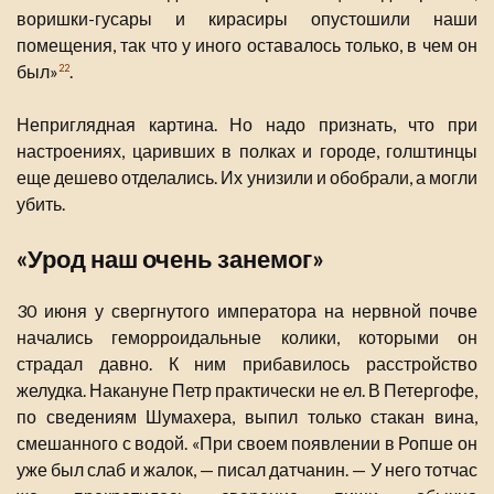
воришки-гусары и кирасиры опустошили наши
помещения, так что у иного оставалось только, в чем он
был»
.
22
Неприглядная картина. Но надо признать, что при
настроениях, царивших в полках и городе, голштинцы
еще дешево отделались. Их унизили и обобрали, а могли
убить.
«Урод наш очень занемог»
30 июня у свергнутого императора на нервной почве
начались геморроидальные колики, которыми он
страдал давно. К ним прибавилось расстройство
желудка. Накануне Петр практически не ел. В Петергофе,
по сведениям Шумахера, выпил только стакан вина,
смешанного с водой. «При своем появлении в Ропше он
уже был слаб и жалок, — писал датчанин. — У него тотчас