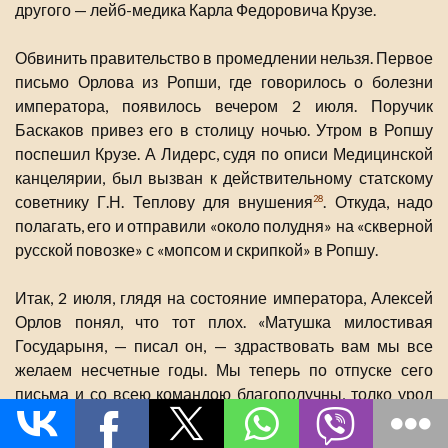
другого — лейб-медика Карла Федоровича Крузе.
Обвинить правительство в промедлении нельзя. Первое
письмо Орлова из Ропши, где говорилось о болезни
императора, появилось вечером 2 июля. Поручик
Баскаков привез его в столицу ночью. Утром в Ропшу
поспешил Крузе. А Лидерс, судя по описи Медицинской
канцелярии, был вызван к действительному статскому
советнику Г.Н. Теплову для внушения
. Откуда, надо
28
полагать, его и отправили «около полудня» на «скверной
русской повозке» с «мопсом и скрипкой» в Ропшу.
Итак, 2 июля, глядя на состояние императора, Алексей
Орлов понял, что тот плох. «Матушка милостивая
Государыня, — писал он, — здраствовать вам мы все
желаем несчетные годы. Мы теперь по отпуске сего
письма и со всею командою благополучны, толко урод
наш очень занемог и схватила ево нечаянная колика. И я
опасен, штоб он сиводнишную ночь не умер, а болше