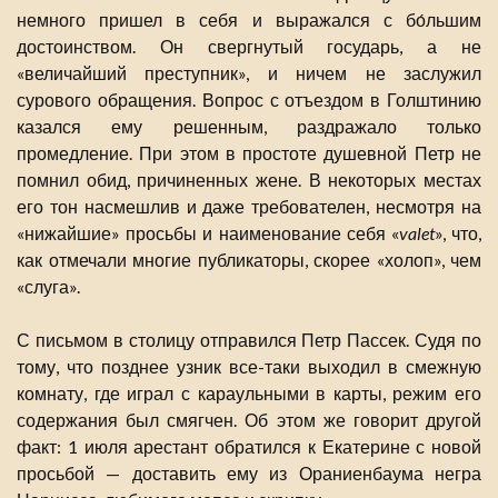
немного пришел в себя и выражался с бо́льшим
достоинством. Он свергнутый государь, а не
«величайший преступник», и ничем не заслужил
сурового обращения. Вопрос с отъездом в Голштинию
казался ему решенным, раздражало только
промедление. При этом в простоте душевной Петр не
помнил обид, причиненных жене. В некоторых местах
его тон насмешлив и даже требователен, несмотря на
«нижайшие» просьбы и наименование себя «
valet
», что,
как отмечали многие публикаторы, скорее «холоп», чем
«слуга».
С письмом в столицу отправился Петр Пассек. Судя по
тому, что позднее узник все-таки выходил в смежную
комнату, где играл с караульными в карты, режим его
содержания был смягчен. Об этом же говорит другой
факт: 1 июля арестант обратился к Екатерине с новой
просьбой — доставить ему из Ораниенбаума негра