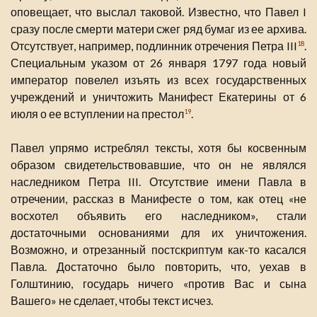
оповещает, что выслал таковой. Известно, что Павел I
сразу после смерти матери сжег ряд бумаг из ее архива.
Отсутствует, например, подлинник отречения Петра III
.
18
Специальным указом от 26 января 1797 года новый
император повелел изъять из всех государственных
учреждений и уничтожить Манифест Екатерины от 6
июля о ее вступлении на престол
.
19
Павел упрямо истреблял тексты, хотя бы косвенным
образом свидетельствовавшие, что он не являлся
наследником Петра III. Отсутствие имени Павла в
отречении, рассказ в Манифесте о том, как отец «не
восхотел объявить его наследником», стали
достаточными основаниями для их уничтожения.
Возможно, и отрезанный постскриптум как-то касался
Павла. Достаточно было повторить, что, уехав в
Голштинию, государь ничего «против Вас и сына
Вашего» не сделает, чтобы текст исчез.