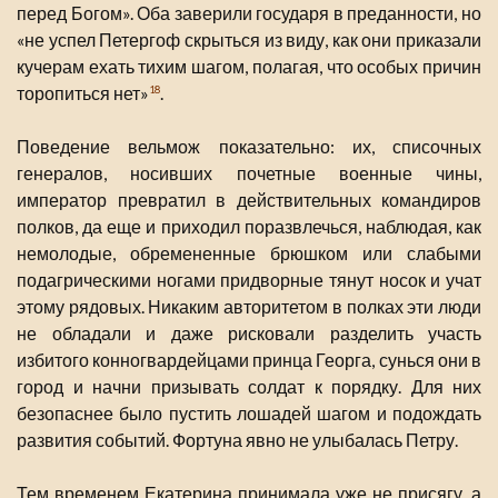
перед Богом». Оба заверили государя в преданности, но
«не успел Петергоф скрыться из виду, как они приказали
кучерам ехать тихим шагом, полагая, что особых причин
торопиться нет»
.
18
Поведение вельмож показательно: их, списочных
генералов, носивших почетные военные чины,
император превратил в действительных командиров
полков, да еще и приходил поразвлечься, наблюдая, как
немолодые, обремененные брюшком или слабыми
подагрическими ногами придворные тянут носок и учат
этому рядовых. Никаким авторитетом в полках эти люди
не обладали и даже рисковали разделить участь
избитого конногвардейцами принца Георга, сунься они в
город и начни призывать солдат к порядку. Для них
безопаснее было пустить лошадей шагом и подождать
развития событий. Фортуна явно не улыбалась Петру.
Тем временем Екатерина принимала уже не присягу, а