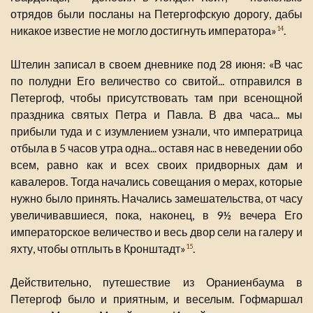
отрядов были посланы на Петергофскую дорогу, дабы
никакое известие не могло достигнуть императора»
.
14
Штелин записал в своем дневнике под 28 июня: «В час
по полудни Его величество со свитой... отправился в
Петергоф, чтобы присутствовать там при всенощной
праздника святых Петра и Павла. В два часа... мы
прибыли туда и с изумлением узнали, что императрица
отбыла в 5 часов утра одна... оставя нас в неведении обо
всем, равно как и всех своих придворных дам и
кавалеров. Тогда начались совещания о мерах, которые
нужно было принять. Начались замешательства, от часу
увеличивавшиеся, пока, наконец, в 9½ вечера Его
императорское величество и весь двор сели на галеру и
яхту, чтобы отплыть в Кронштадт»
.
15
Действительно, путешествие из Ораниенбаума в
Петергоф было и приятным, и веселым. Гофмаршал