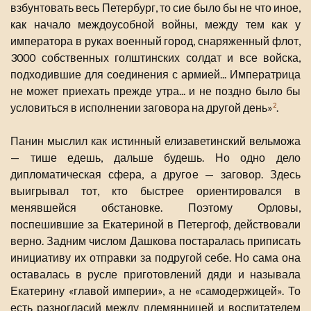
взбунтовать весь Петербург, то сие было бы не что иное,
как начало междоусобной войны, между тем как у
императора в руках военный город, снаряженный флот,
3000 собственных голштинских солдат и все войска,
подходившие для соединения с армией... Императрица
не может приехать прежде утра... и не поздно было бы
условиться в исполнении заговора на другой день»
.
2
Панин мыслил как истинный елизаветинский вельможа
— тише едешь, дальше будешь. Но одно дело
дипломатическая сфера, а другое — заговор. Здесь
выигрывал тот, кто быстрее ориентировался в
менявшейся обстановке. Поэтому Орловы,
поспешившие за Екатериной в Петергоф, действовали
верно. Задним числом Дашкова постаралась приписать
инициативу их отправки за подругой себе. Но сама она
оставалась в русле приготовлений дяди и называла
Екатерину «главой империи», а не «самодержицей». То
есть разногласий между племянницей и воспитателем