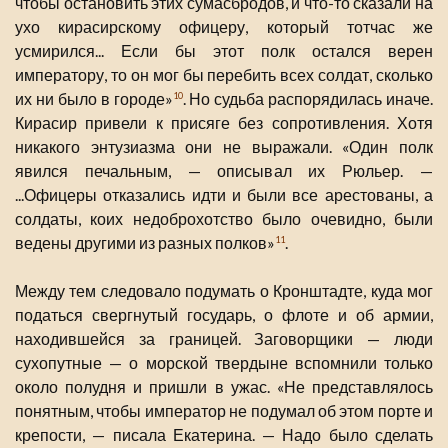
чтобы остановить этих сумасбродов, и что-то сказали на
ухо кирасирскому офицеру, который тотчас же
усмирился... Если бы этот полк остался верен
императору, то он мог бы перебить всех солдат, сколько
их ни было в городе»
. Но судьба распорядилась иначе.
10
Кирасир привели к присяге без сопротивления. Хотя
никакого энтузиазма они не выражали. «Один полк
явился печальным, — описывал их Рюльер. —
...Офицеры отказались идти и были все арестованы, а
солдаты, коих недоброхотство было очевидно, были
ведены другими из разных полков»
.
11
Между тем следовало подумать о Кронштадте, куда мог
податься свергнутый государь, о флоте и об армии,
находившейся за границей. Заговорщики — люди
сухопутные — о морской твердыне вспомнили только
около полудня и пришли в ужас. «Не представлялось
понятным, чтобы император не подумал об этом порте и
крепости, — писала Екатерина. — Надо было сделать