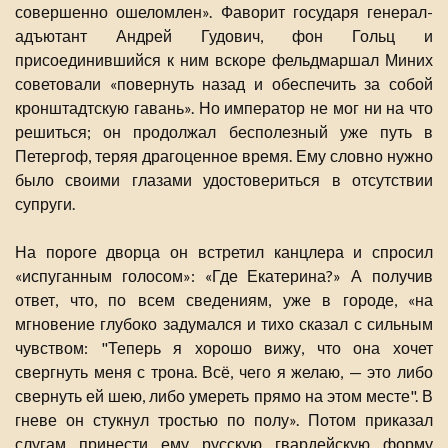
совершенно ошеломлен». Фаворит государя генерал-
адъютант Андрей Гудович, фон Гольц и
присоединившийся к ним вскоре фельдмаршал Миних
советовали «повернуть назад и обеспечить за собой
кронштадтскую гавань». Но император не мог ни на что
решиться; он продолжал бесполезный уже путь в
Петергоф, теряя драгоценное время. Ему словно нужно
было своими глазами удостовериться в отсутствии
супруги.
На пороге дворца он встретил канцлера и спросил
«испуганным голосом»: «Где Екатерина?» А получив
ответ, что, по всем сведениям, уже в городе, «на
мгновение глубоко задумался и тихо сказал с сильным
чувством: "Теперь я хорошо вижу, что она хочет
свергнуть меня с трона. Всё, чего я желаю, — это либо
свернуть ей шею, либо умереть прямо на этом месте". В
гневе он стукнул тростью по полу». Потом приказал
слугам принести ему русскую гвардейскую форму