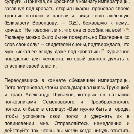
супруги. «Приехав, он бросился в комнату императрицы,
заглянул под кровать, открыл шкафы, пробовал своею
тростью потолок и панели и, видя свою любезную
(Елизавету Воронцову. —
О.Е.
), бежавшую к нему...
кричал: "Не говорил ли я, что она способна на всё!"»
.
16
Рюльеру можно было бы не поверить, но Екатерина, со
слов своих слуг — свидетелей сцены, подтверждала, что
муж «искал ее всюду, даже под кроватью»
. Курьезное
17
поведение для человека, который должен думать о
спасении своей власти.
Переодевшись в комнате сбежавшей императрицы,
Петр потребовал, чтобы фельдмаршал князь Трубецкой
и граф Александр Шувалов, которых он назначил
полковниками Семеновского и Преображенского
полков, отбыли в столицу: «Вам нужно быть в городе,
чтобы успокоить свои полки и удержать их в
повиновении мне. Отправляйтесь немедленно и
действуйте так, чтобы вы могли когда-нибудь ответить