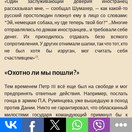
«Один заслуживающий доверия иностранец
рассказывал мне, — сообщал Шумахер, — как какой-то
русский простолюдин плюнул ему в лицо со словами:
"Эй, немецкая собака, ну где теперь твой бог?" ...Многие
отправлялись по домам иностранцев... и требовали себе
денег. Их приходилось отдавать безо всякого
сопротивления. У других отнимали шапки, так что тот, кто
не был хотя бы изруган, мог считать себя
счастливцем»
.
25
«Охотно ли мы пошли?»
Тем временем Петр III всё еще был на свободе и мог
предпринять ответные действия. Например, послать
гонца в армию П.А. Румянцева, уже вышедшую в поход
против Дании. Никто не гарантировал, что обласканный
милостями государя командующий примкнул бы к
заговорщикам. Скорее наоборот. Можно было
предположить, что и союзник Петра Фридрих II