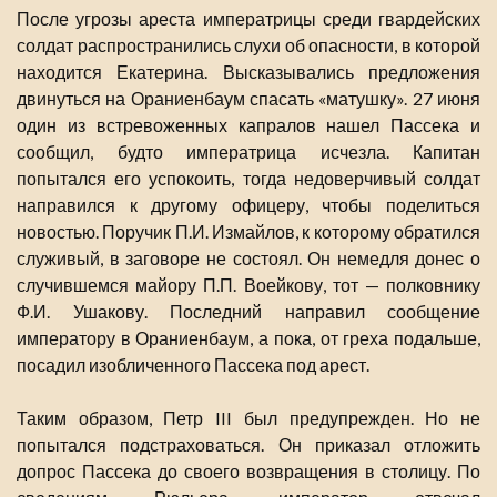
После угрозы ареста императрицы среди гвардейских
солдат распространились слухи об опасности, в которой
находится Екатерина. Высказывались предложения
двинуться на Ораниенбаум спасать «матушку». 27 июня
один из встревоженных капралов нашел Пассека и
сообщил, будто императрица исчезла. Капитан
попытался его успокоить, тогда недоверчивый солдат
направился к другому офицеру, чтобы поделиться
новостью. Поручик П.И. Измайлов, к которому обратился
служивый, в заговоре не состоял. Он немедля донес о
случившемся майору П.П. Воейкову, тот — полковнику
Ф.И. Ушакову. Последний направил сообщение
императору в Ораниенбаум, а пока, от греха подальше,
посадил изобличенного Пассека под арест.
Таким образом, Петр III был предупрежден. Но не
попытался подстраховаться. Он приказал отложить
допрос Пассека до своего возвращения в столицу. По