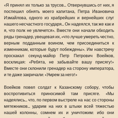
«Я принял их только за трусов... Отвернувшись от них, я
поспешил обнять моего капитана, Петра Ивановича
Измайлова, одного из храбрейших и вернейших слуг
нашего несчастного государя... Он надеялся, так же как и
я, что полк не увлечется». Вместе они начали обходить
ряды гренадер, увещевая их, «что лучше умереть честно,
верным подданным воином, чем присоединиться к
изменникам, которые будут побеждены». Им навстречу
проскакал секунд-майор Петр Петрович Воейков,
восклицая: «Ребята, не забывайте вашу присягу!»
Вместе они склонили гренадер на сторону императора,
и те даже закричали: «Умрем за него!»
Воейков повел солдат к Казанскому собору, чтобы
воспротивиться приносимой там присяге. «Мы
надеялись... что, по первом выстреле на нас со стороны
мятежников... ударим на них в штыки всей тяжестью
нашей колонны, сомнем их и уничтожим: ибо они