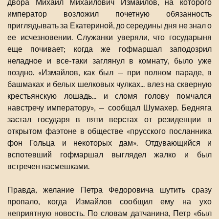
двора Михаил Михайлович Измайлов, на которого
император возложил почетную обязанность
приглядывать за Екатериной, до середины дня не знал о
ее исчезновении. Служанки уверяли, что государыня
еще почивает; когда же гофмаршал заподозрил
неладное и все-таки заглянул в комнату, было уже
поздно. «Измайлов, как был — при полном параде, в
башмаках и белых шелковых чулках... влез на скверную
крестьянскую лошадь... и сломя голову помчался
навстречу императору», — сообщал Шумахер. Бедняга
застал государя в пяти верстах от резиденции в
открытом фаэтоне в обществе «прусского посланника
фон Гольца и некоторых дам». Отдувающийся и
вспотевший гофмаршал выглядел жалко и был
встречен насмешками.
Правда, желание Петра Федоровича шутить сразу
пропало, когда Измайлов сообщил ему на ухо
неприятную новость. По словам датчанина, Петр «был