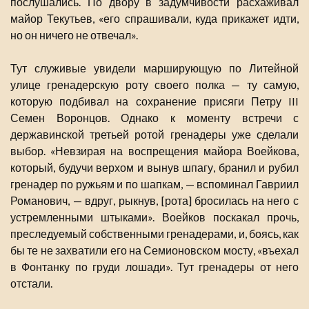
послушались. По двору в задумчивости расхаживал
майор Текутьев, «его спрашивали, куда прикажет идти,
но он ничего не отвечал».
Тут служивые увидели марширующую по Литейной
улице гренадерскую роту своего полка — ту самую,
которую подбивал на сохранение присяги Петру III
Семен Воронцов. Однако к моменту встречи с
державинской третьей ротой гренадеры уже сделали
выбор. «Невзирая на воспрещения майора Воейкова,
который, будучи верхом и вынув шпагу, бранил и рубил
гренадер по ружьям и по шапкам, — вспоминал Гавриил
Романович, — вдруг, рыкнув, [рота] бросилась на него с
устремленными штыками». Воейков поскакал прочь,
преследуемый собственными гренадерами, и, боясь, как
бы те не захватили его на Семионовском мосту, «въехал
в Фонтанку по груди лошади». Тут гренадеры от него
отстали.