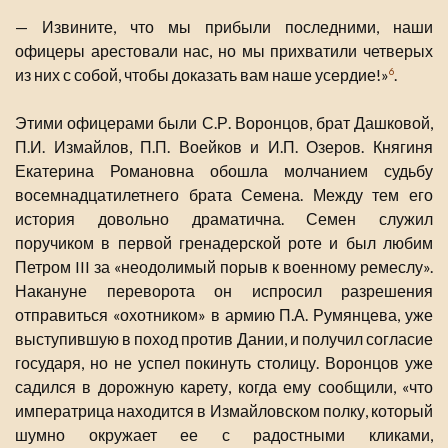
— Извините, что мы прибыли последними, наши
офицеры арестовали нас, но мы прихватили четверых
из них с собой, чтобы доказать вам наше усердие!»
.
6
Этими офицерами были С.Р. Воронцов, брат Дашковой,
П.И. Измайлов, П.П. Воейков и И.П. Озеров. Княгиня
Екатерина Романовна обошла молчанием судьбу
восемнадцатилетнего брата Семена. Между тем его
история довольно драматична. Семен служил
поручиком в первой гренадерской роте и был любим
Петром III за «неодолимый порыв к военному ремеслу».
Накануне переворота он испросил разрешения
отправиться «охотником» в армию П.А. Румянцева, уже
выступившую в поход против Дании, и получил согласие
государя, но не успел покинуть столицу. Воронцов уже
садился в дорожную карету, когда ему сообщили, «что
императрица находится в Измайловском полку, который
шумно окружает ее с радостными кликами,