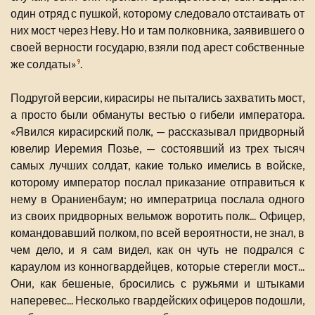
один отряд с пушкой, которому следовало отстаивать от
них мост через Неву. Но и там полковника, заявившего о
своей верности государю, взяли под арест собственные
же солдаты»
.
9
Подругой версии, кирасиры не пытались захватить мост,
а просто были обмануты вестью о гибели императора.
«Явился кирасирский полк, — рассказывал придворный
ювелир Иеремия Позье, — состоявший из трех тысяч
самых лучших солдат, какие только имелись в войске,
которому император послал приказание отправиться к
нему в Ораниенбаум; но императрица послала одного
из своих придворных вельмож воротить полк... Офицер,
командовавший полком, по всей вероятности, не знал, в
чем дело, и я сам видел, как он чуть не подрался с
караулом из конногвардейцев, которые стерегли мост...
Они, как бешеные, бросились с ружьями и штыками
наперевес... Несколько гвардейских офицеров подошли,