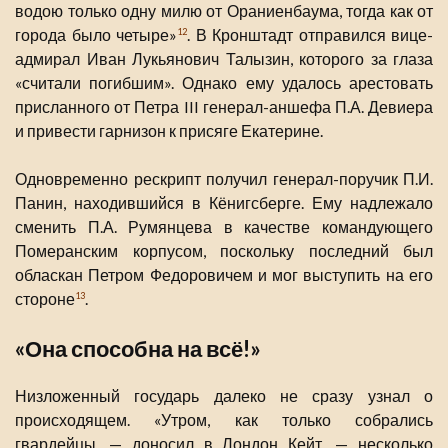
водою только одну милю от Ораниенбаума, тогда как от
города было четыре»
. В Кронштадт отправился вице-
12
адмирал Иван Лукьянович Талызин, которого за глаза
«считали погибшим». Однако ему удалось арестовать
присланного от Петра III генерал-аншефа П.А. Девиера
и привести гарнизон к присяге Екатерине.
Одновременно рескрипт получил генерал-поручик П.И.
Панин, находившийся в Кёнигсберге. Ему надлежало
сменить П.А. Румянцева в качестве командующего
Померанским корпусом, поскольку последний был
обласкан Петром Федоровичем и мог выступить на его
стороне
.
13
«Она способна на всё!»
Низложенный государь далеко не сразу узнал о
происходящем. «Утром, как только собрались
гвардейцы, — доносил в Лондон Кейт, — несколько