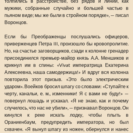
толпились в расстройстве, без рядов и линий, как
мужики, собранные случайно и большей частью в
пьяном виде; мы же были в стройном порядке», — писал
Воронцов.
Если бы Преображенцы послушались офицеров,
приверженцев Петра III, произошло бы кровопролитие.
Но, на счастье заговорщиков, сзади к колонне гренадер
присоединился премьер-майор князь А.А. Меншиков и
крикнул им в спины: «Vivat императрица Екатерина
Алексеевна, наша самодержица!» И вдруг вся колонна
повторила этот призыв. «Это было электрическим
ударом». Воейков бросил шпагу со словами: «Ступайте к
черту, канальи, е. м., изменники! Я с вами не буду!» —
повернул лошадь и ускакал. «Я не знаю, как и почему
случилось, что нас не убили», — признавал Воронцов. Он
кинулся к реке искать лодку, чтобы плыть в
Ораниенбаум, предупредить императора, но был
схвачен. «Я вынул шпагу из ножен, обернулся и нанес