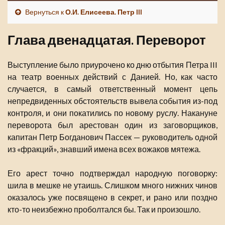
Вернуться к
О.И. Елисеева. Петр III
Глава двенадцатая. Переворот
Выступление было приурочено ко дню отбытия Петра III
на театр военных действий с Данией. Но, как часто
случается, в самый ответственный момент цепь
непредвиденных обстоятельств вывела события из-под
контроля, и они покатились по новому руслу. Накануне
переворота был арестован один из заговорщиков,
капитан Петр Богданович Пассек — руководитель одной
из «фракций», знавший имена всех вожаков мятежа.
Его арест точно подтверждал народную поговорку:
шила в мешке не утаишь. Слишком много нижних чинов
оказалось уже посвящено в секрет, и рано или поздно
кто-то неизбежно проболтался бы. Так и произошло.