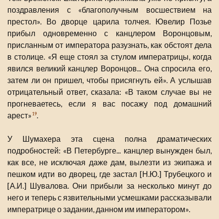
поздравления с «благополучным восшествием на
престол». Во дворце царила толчея. Ювелир Позье
прибыл одновременно с канцлером Воронцовым,
присланным от императора разузнать, как обстоят дела
в столице. «Я еще стоял за стулом императрицы, когда
явился великий канцлер Воронцов... Она спросила его,
затем ли он пришел, чтобы присягнуть ей». А услышав
отрицательный ответ, сказала: «В таком случае вы не
прогневаетесь, если я вас посажу под домашний
арест»
.
19
У Шумахера эта сцена полна драматических
подробностей: «В Петербурге... канцлер вынужден был,
как все, не исключая даже дам, вылезти из экипажа и
пешком идти во дворец, где застал [Н.Ю.] Трубецкого и
[А.И.] Шувалова. Они прибыли за несколько минут до
него и теперь с язвительными усмешками рассказывали
императрице о задании, данном им императором».