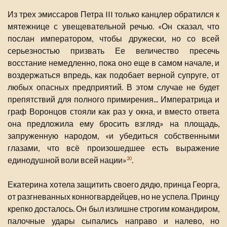
Из трех эмиссаров Петра III только канцлер обратился к
мятежнице с увещевательной речью. «Он сказал, что
послан императором, чтобы дружески, но со всей
серьезностью призвать Ее величество пресечь
восстание немедленно, пока оно еще в самом начале, и
воздержаться впредь, как подобает верной супруге, от
любых опасных предприятий. В этом случае не будет
препятствий для полного примирения... Императрица и
граф Воронцов стояли как раз у окна, и вместо ответа
она предложила ему бросить взгляд» на площадь,
запруженную народом, «и убедиться собственными
глазами, что всё произошедшее есть выражение
единодушной воли всей нации»
.
20
Екатерина хотела защитить своего дядю, принца Георга,
от разгневанных конногвардейцев, но не успела. Принцу
крепко досталось. Он был излишне строгим командиром,
палочные удары сыпались направо и налево, но