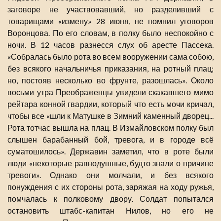
заговоре не участвовавший, но разделивший с
товарищами «измену» 28 июня, не помнил уговоров
Воронцова. По его словам, в полку было неспокойно с
ночи. В 12 часов разнесся слух об аресте Пассека.
«Собралась было рота во всем вооружении сама собою,
без всякого начальничья приказания, на ротный плац;
но, постояв несколько во фрунте, разошлась». Около
восьми утра Преображенцы увидели скакавшего мимо
рейтара конной гвардии, который что есть мочи кричал,
чтобы все «шли к Матушке в Зимний каменный дворец...
Рота тотчас вышла на плац. В Измайловском полку был
слышен барабанный бой, тревога, и в городе всё
суматошилось». Державин заметил, что в роте были
люди «некоторые равнодушные, будто знали о причине
тревоги». Однако они молчали, и без всякого
понуждения с их стороны рота, заряжая на ходу ружья,
помчалась к полковому двору. Солдат попытался
остановить штабс-капитан Нилов, но его не