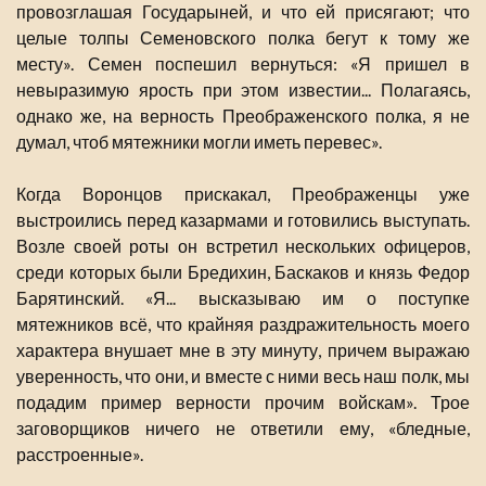
провозглашая Государыней, и что ей присягают; что
целые толпы Семеновского полка бегут к тому же
месту». Семен поспешил вернуться: «Я пришел в
невыразимую ярость при этом известии... Полагаясь,
однако же, на верность Преображенского полка, я не
думал, чтоб мятежники могли иметь перевес».
Когда Воронцов прискакал, Преображенцы уже
выстроились перед казармами и готовились выступать.
Возле своей роты он встретил нескольких офицеров,
среди которых были Бредихин, Баскаков и князь Федор
Барятинский. «Я... высказываю им о поступке
мятежников всё, что крайняя раздражительность моего
характера внушает мне в эту минуту, причем выражаю
уверенность, что они, и вместе с ними весь наш полк, мы
подадим пример верности прочим войскам». Трое
заговорщиков ничего не ответили ему, «бледные,
расстроенные».