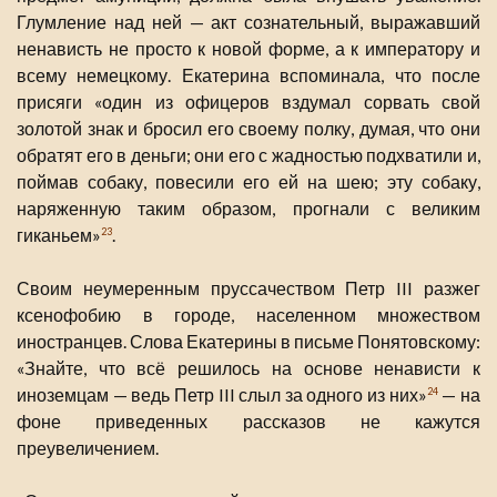
Глумление над ней — акт сознательный, выражавший
ненависть не просто к новой форме, а к императору и
всему немецкому. Екатерина вспоминала, что после
присяги «один из офицеров вздумал сорвать свой
золотой знак и бросил его своему полку, думая, что они
обратят его в деньги; они его с жадностью подхватили и,
поймав собаку, повесили его ей на шею; эту собаку,
наряженную таким образом, прогнали с великим
гиканьем»
.
23
Своим неумеренным пруссачеством Петр III разжег
ксенофобию в городе, населенном множеством
иностранцев. Слова Екатерины в письме Понятовскому:
«Знайте, что всё решилось на основе ненависти к
иноземцам — ведь Петр III слыл за одного из них»
— на
24
фоне приведенных рассказов не кажутся
преувеличением.