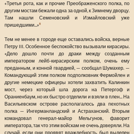
«Третья рота, как и прочие Преображенского полка, по
другим мостам бежали одна за одной, к Зимнему дворцу.
Там нашли Семеновский и Измайловский уже
пришедшими...»
8
Тем не менее в городе еще оставались войска, верные
Петру III. Особенное беспокойство вызывали кирасиры.
«Дело дошло почти до драки между созданным
императором лейб-кирасирским полком, очень ему
преданным, и конной гвардией, — сообщал Шумахер. —
Командующий этим полком подполковник Фермойлен и
другие немецкие офицеры хотели захватить Калинкин
мост, через который шла дорога на Петергоф и
Ораниенбаум, но их быстро отделили и взяли в плен... На
Васильевском острове располагалось два пехотных
полка — Ингерманландский и Астраханский. Вторым
командовал генерал-майор Мельгунов, фаворит
императора, так что этим войскам не очень доверяли. На
случай, если они проявят враждебность, был выделен