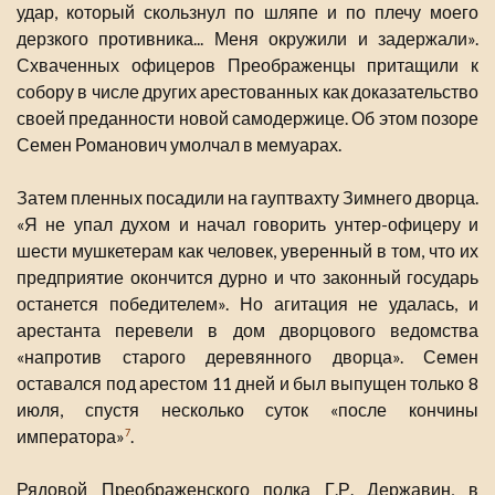
удар, который скользнул по шляпе и по плечу моего
дерзкого противника... Меня окружили и задержали».
Схваченных офицеров Преображенцы притащили к
собору в числе других арестованных как доказательство
своей преданности новой самодержице. Об этом позоре
Семен Романович умолчал в мемуарах.
Затем пленных посадили на гауптвахту Зимнего дворца.
«Я не упал духом и начал говорить унтер-офицеру и
шести мушкетерам как человек, уверенный в том, что их
предприятие окончится дурно и что законный государь
останется победителем». Но агитация не удалась, и
арестанта перевели в дом дворцового ведомства
«напротив старого деревянного дворца». Семен
оставался под арестом 11 дней и был выпущен только 8
июля, спустя несколько суток «после кончины
императора»
.
7
Рядовой Преображенского полка Г.Р. Державин, в