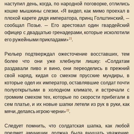
наступил день, когда, по народной поговорке, отлились
кошке мышкины слезки. «Я видел, как мимо проехал в
плохой карете дядя императора, принц Голштинский, —
сообщал Позье. — Его арестовал один гвардейский
офицер с двадцатью гренадерами, которые исколотили
его ружейными прикладами»
.
21
Рюльер подтверждал ожесточение восставших, тем
более что они уже хлебнули лишку: «Солдатам
раздавали пиво и вино, они переоделись в прежний
свой наряд, кидая со смехом прусские мундиры, в
которые одел их император, оставлявшие солдат почти
полуоткрытыми в холодном климате, и встречали с
громким смехом тех, которые по скорости прибегали в
сем платье, и их новые шапки летели из рук в руки, как
мячи, делаясь игрою черни»
.
22
Следует помнить, что солдатская шапка, как любой
предмет амуниции, должна была внушать уважение.