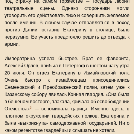
под стражу на самом торжестве — государь любил
театральные сцены. Однако сторонники могли
уговорить его действовать тихо и совершить желаемое
после именин. В любом случае отправляться в поход
против Дании, оставив Екатерину в столице, было
неразумно. Ее участь предстояло решить до отъезда к
армии.
Императрица успела быстрее. Брат ее фаворита,
Алексей Орлов, прибыл в Петергоф в шестом часу утра
28 июня. Он отвез Екатерину в Измайловский полк.
Очень быстро к измайловцам присоединились
Семеновский и Преображенский полки, затем уже к
Казанскому собору явилась Конная гвардия. «Она была
в бешеном восторге, плакала, кричала об освобождении
Отечества»
, — вспоминала царица. Именно здесь, в
3
плотном окружении гвардейских полков, Екатерина и
была «выкрикнута» самодержавной государыней. Ни о
каком регентстве гвардейцы и слышать не хотели.