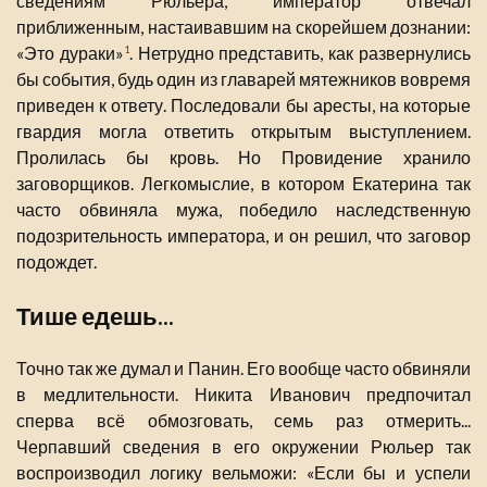
сведениям Рюльера, император отвечал
приближенным, настаивавшим на скорейшем дознании:
«Это дураки»
. Нетрудно представить, как развернулись
1
бы события, будь один из главарей мятежников вовремя
приведен к ответу. Последовали бы аресты, на которые
гвардия могла ответить открытым выступлением.
Пролилась бы кровь. Но Провидение хранило
заговорщиков. Легкомыслие, в котором Екатерина так
часто обвиняла мужа, победило наследственную
подозрительность императора, и он решил, что заговор
подождет.
Тише едешь...
Точно так же думал и Панин. Его вообще часто обвиняли
в медлительности. Никита Иванович предпочитал
сперва всё обмозговать, семь раз отмерить...
Черпавший сведения в его окружении Рюльер так
воспроизводил логику вельможи: «Если бы и успели