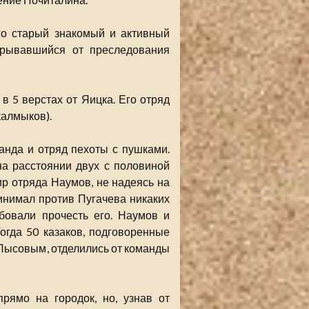
го старый знакомый и активный
крывавшийся от преследования
в 5 верстах от Яицка. Его отряд
 калмыков).
анда и отряд пехоты с пушками.
на расстоянии двух с половиной
ир отряда Наумов, не надеясь на
инимал против Пугачева никаких
бовали прочесть его. Наумов и
огда 50 казаков, подговоренные
ысовым, отделились от команды
рямо на городок, но, узнав от