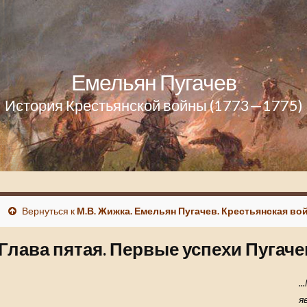
Емельян Пугачев
История Крестьянской войны (1773—1775)
Вернуться к
М.В. Жижка. Емельян Пугачев. Крестьянская вой
Глава пятая. Первые успехи Пугаче
.
я