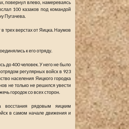
х, повернул влево, намереваясь
ыслал 100 казаков под командой
у Пугачева.
 в трех верстах от Яицка. Наумов
оединялись к его отряду.
 до 400 человек. У него не было
отрядом регулярных войск в 923
ство населения Яицкого городка
ов не только не решился увести
жечь городок со всех сторон.
а восстания рядовым яицким
ойск в самом начале движения и