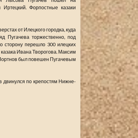
 Иртецкий. Форпостные казаки
ерстах от Илецкого городка, куда
яд Пугачева торжественно, под
го сторону перешло 300 илецких
 казака Ивана Творогова. Максим
 Портнов был повешен Пугачевым
ев двинулся по крепостям Нижне-