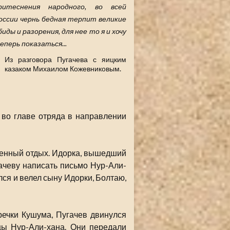
ритеснения народного, во всей
оссии чернь бедная терпит великие
биды и разорения, для нее то я и хочу
еперь показаться...
Из разговора Пугачева с яицким
казаком Михаилом Кожевниковым.
 во главе отряда в направлении
еденный отдых. Идорка, вышедший
гачеву написать письмо Нур-Али-
лся и велел сыну Идорки, Болтаю,
речки Кушума, Пугачев двинулся
цы Нур-Али-хана. Они передали