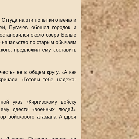
 Оттуда на эти попытки отвечали
ей, Пугачев обошел городок и
 остановился около озера Белые
бе начальство по старым обычаям
ского, предложил ему составить
честь» ее в общем кругу. «А как
ричали: «Готовы тебе, надежа-
ной указ «Киргизскому войску
 ему двести «военных людей».
ор войскового атамана Андрея
 и Лысова Пугачев пошел на