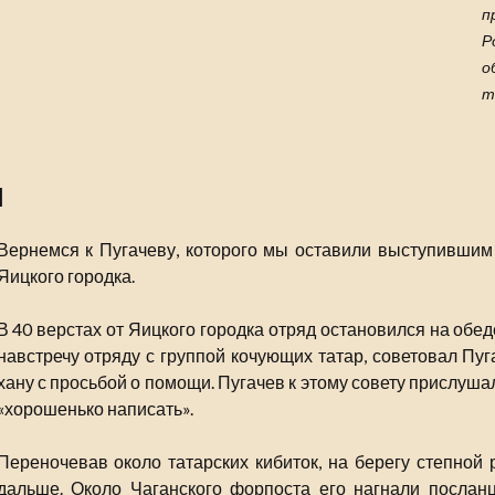
п
Р
о
т
I
Вернемся к Пугачеву, которого мы оставили выступившим
Яицкого городка.
В 40 верстах от Яицкого городка отряд остановился на об
навстречу отряду с группой кочующих татар, советовал Пу
хану с просьбой о помощи. Пугачев к этому совету прислуша
«хорошенько написать».
Переночевав около татарских кибиток, на берегу степной 
дальше. Около Чаганского форпоста его нагнали послан