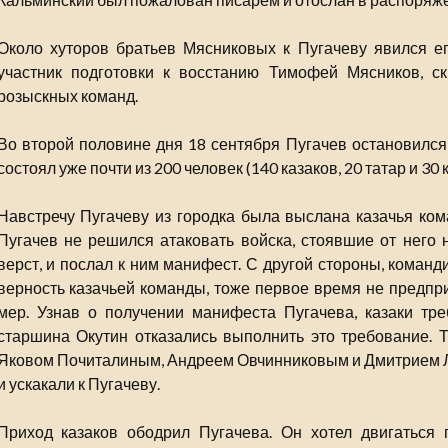
Около хуторов братьев Мясниковых к Пугачеву явился е
участник подготовки к восстанию Тимофей Мясников, с
розыскных команд.
Во второй половине дня 18 сентября Пугачев остановился 
состоял уже почти из 200 человек (140 казаков, 20 татар и 30
Навстречу Пугачеву из городка была выслана казачья ком
Пугачев не решился атаковать войска, стоявшие от него 
верст, и послал к ним манифест. С другой стороны, команд
верность казачьей команды, тоже первое время не предпр
мер. Узнав о получении манифеста Пугачева, казаки тре
старшина Окутин отказались выполнить это требование. Т
Яковом Почиталиным, Андреем Овчинниковым и Дмитрием Л
и ускакали к Пугачеву.
Приход казаков ободрил Пугачева. Он хотел двигаться п