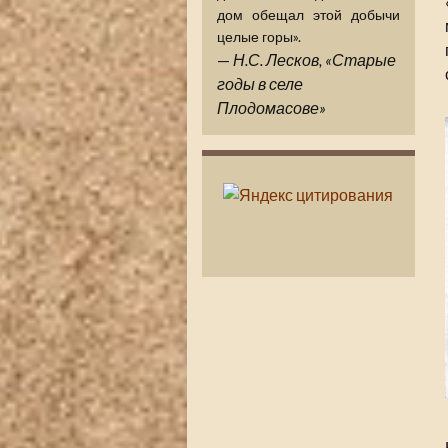
дом обещал этой добычи
целые горы».
—
Н.С. Лесков, «Старые
годы в селе
Плодомасове»