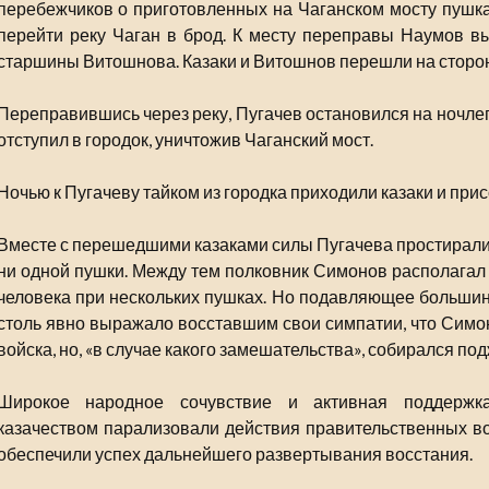
перебежчиков о приготовленных на Чаганском мосту пушка
перейти реку Чаган в брод. К месту переправы Наумов в
старшины Витошнова. Казаки и Витошнов перешли на сторон
Переправившись через реку, Пугачев остановился на ночлег
отступил в городок, уничтожив Чаганский мост.
Ночью к Пугачеву тайком из городка приходили казаки и прис
Вместе с перешедшими казаками силы Пугачева простирались
ни одной пушки. Между тем полковник Симонов располагал 
человека при нескольких пушках. Но подавляющее большин
столь явно выражало восставшим свои симпатии, что Симон
войска, но, «в случае какого замешательства», собирался под
Широкое народное сочувствие и активная поддержк
казачеством парализовали действия правительственных в
обеспечили успех дальнейшего развертывания восстания.