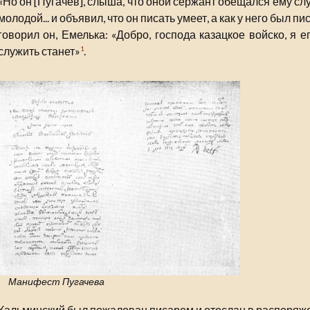
«Но он [Пугачев], слыша, что оной сержант обещался ему слу
молодой... и объявил, что он писать умеет, а как у него был п
говорил он, Емелька: «Добро, господа казацкое войско, я 
служить станет»
.
1
Манифест Пугачева
Кальминский был пожалован писарем и отослан в распоряж