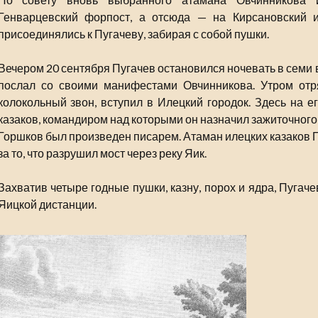
Генварцевский форпост, а отсюда — на Кирсановский и
присоединялись к Пугачеву, забирая с собой пушки.
Вечером 20 сентября Пугачев остановился ночевать в семи в
послал со своими манифестами Овчинникова. Утром отр
колокольный звон, вступил в Илецкий городок. Здесь на е
казаков, командиром над которыми он назначил зажиточного
Горшков был произведен писарем. Атаман илецких казаков
за то, что разрушил мост через реку Яик.
Захватив четыре годные пушки, казну, порох и ядра, Пугач
Яицкой дистанции.