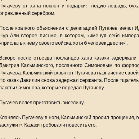
Пугачеву от хана поклон и подарки: гнедую лошадь, бух
оправленный серебром.
После краткого объяснения с делегацией Пугачев велел Ид
Нур-Али второе письмо, в котором, «именуя себя импера
«прислать к нему своего войска, хотя б человек двести»
.
*
Вскоре после отъезда посланцев хана казаки задержали 
Дмитрия Кальминского, посланного Симоновым по форпо
Пугачева. Кальминский скрыл от Пугачева назначение своей
Но казак Давилин снова задержал сержанта. После тщатель
пакеты Симонова, которые передал Пугачеву.
Пугачев велел приготовить виселицу.
Кланяясь Пугачеву в ноги, Кальминский просил прощения, г
заслужит». Казаки требовали повесить его.