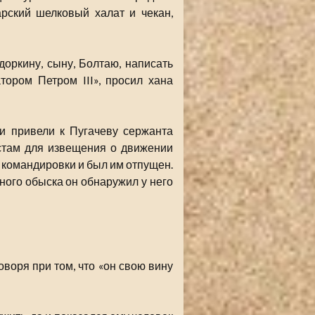
арский шелковый халат и чекан,
оркину, сыну, Болтаю, написать
тором Петром III», просил хана
и привели к Пугачеву сержанта
стам для извещения о движении
 командировки и был им отпущен.
ного обыска он обнаружил у него
оворя при том, что «он свою вину