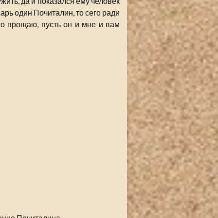
жить, да и показался ему человек
исарь один Почиталин, то сего ради
его прощаю, пусть он и мне и вам
ение Почиталина.