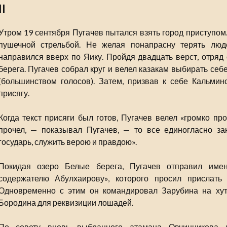
II
Утром 19 сентября Пугачев пытался взять город приступом.
пушечной стрельбой. Не желая понапрасну терять люд
направился вверх по Яику. Пройдя двадцать верст, отряд
берега. Пугачев собрал круг и велел казакам выбирать се
(большинством голосов). Затем, призвав к себе Кальмин
присягу.
Когда текст присяги был готов, Пугачев велел «громко про
прочел, — показывал Пугачев, — то все единогласно зак
государь, служить верою и правдою».
Покидая озеро Белые берега, Пугачев отправил имен
содержателю Абулхаирову», которого просил прислать
Одновременно с этим он командировал Зарубина на хут
Бородина для реквизиции лошадей.
По совету вновь выбранного атамана Овчинникова