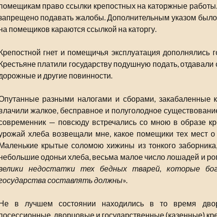
помещикам право ссылки крепостных на каторжные работы.
запрещено подавать жалобы. Дополнительным указом было 
на помещиков караются ссылкой на каторгу.
Крепостной гнет и помещичья эксплуатация дополнялись 
Крестьяне платили государству подушную подать, отдавали 
дорожные и другие повинности.
Опутанные разными налогами и сборами, закабаленные к
влачили жалкое, бесправное и полуголодное существование
современник — повсюду встречались со мною в образе кр
урожай хлеба возвещали мне, какое помещики тех мест о
Маленькие крытые соломою хижины из тонкого заборника,
небольшие одоньи хлеба, весьма малое число лошадей и ро
велики недостатки тех бедных тварей, которые бо
государства составлять должны
».
Не в лучшем состоянии находились в то время двор
посессионные, дворцовые и государственные (казенные) кре