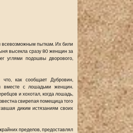
и всевозможным пыткам. Их били
арыня высекла сразу 80 женщин за
ег углями подошвы дворового,
 что, как сообщает Дубровин,
и вместе с лошадьми женщин.
ребцов и хохотал, когда лошадь,
звестна свирепая помещица того
гавшая диким истязаниям своих
 крайних пределов, предоставлял