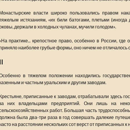
Монастырские власти широко пользовались правом нака
тяжелым истязаниям, «их били батогами, плетьми (иногда 
оковы, держали в холодных чуланах, мучили голодом».
«На практике... крепостное право, особенно в России, где
приняло наиболее грубые формы, оно ничем не отличалось о
II
Особенно в тяжелом положении находились государстве
казенным и частным уральским и другим заводам.
Крестьяне, приписанные к заводам, отрабатывали здесь го
за них владельцами предприятий. Они лишь на неко
сельскохозяйственных работ. Большая часть трудоспособны
должна была два-три раза в год совершать далекие путеш
часто на расстоянии нескольких сот верст от приписанных к 