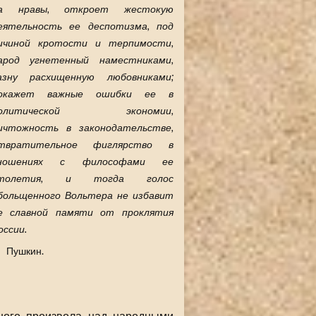
а нравы, откроет жестокую
еятельность ее деспотизма, под
ичиной кротости и терпимости,
арод угнетенный наместниками,
азну расхищенную любовниками;
окажет важные ошибки ее в
олитической экономии,
ичтожность в законодательстве,
твратительное фиглярство в
ношениях с философами ее
толетия, и тогда голос
больщенного Вольтера не избавит
е славной памяти от проклятия
оссии.
Пушкин.
ного произвола над народными