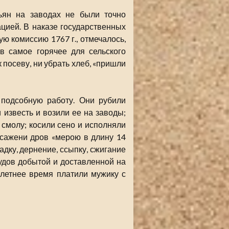
ьян на заводах не были точно
цией. В наказе государственных
ую комиссию 1767 г., отмечалось,
в самое горячее для сельского
к посеву, ни убрать хлеб, «пришли
подсобную работу. Они рубили
и известь и возили ее на заводы;
и смолу; косили сено и исполняли
 сажени дров «мерою в длину 14
ладку, дернение, ссыпку, сжигание
пудов добытой и доставленной на
 летнее время платили мужику с