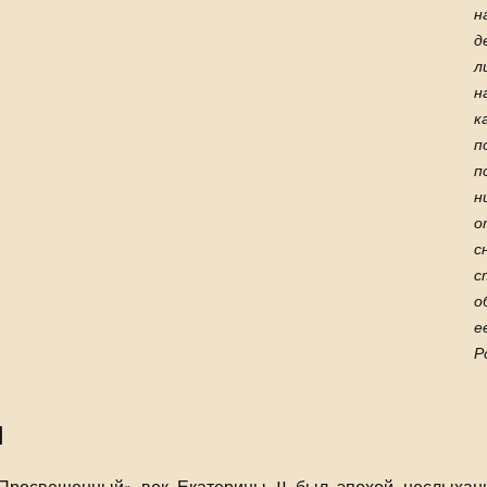
н
д
л
н
к
п
п
н
о
с
с
о
е
Р
I
Просвещенный» век Екатерины II был эпохой неслыхан