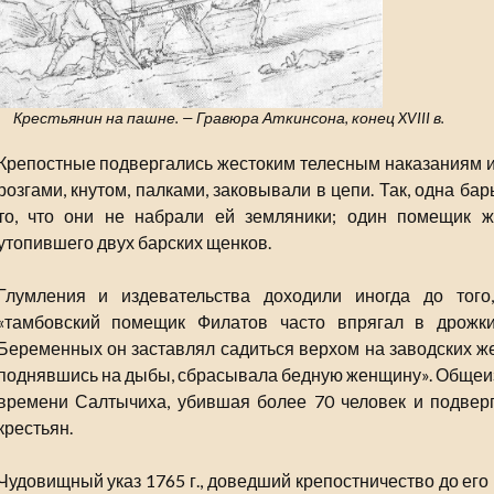
Крестьянин на пашне. — Гравюра Аткинсона, конец XVIII в.
Крепостные подвергались жестоким телесным наказаниям 
розгами, кнутом, палками, заковывали в цепи. Так, одна б
то, что они не набрали ей земляники; один помещик ж
утопившего двух барских щенков.
Глумления и издевательства доходили иногда до того,
«тамбовский помещик Филатов часто впрягал в дрожк
Беременных он заставлял садиться верхом на заводских же
поднявшись на дыбы, сбрасывала бедную женщину». Общеи
времени Салтычиха, убившая более 70 человек и подвер
крестьян.
Чудовищный указ 1765 г., доведший крепостничество до его