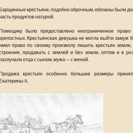
Барщинные крестьяне, подобно оброчным, обязаны были дос
часть продуктов натурой.
Помещику было предоставлено неограниченное право
крепостных. Крестьянская девушка не могла выйти замуж б
имел право по своему произволу лишить крестьян земли, 
строения, продавать с землей и без земли, оптом и в ро
разлучали отца с сыном, мужа — с женой.
Продажа крестьян особенно большие размеры принял
Екатерины II.