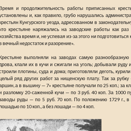
Время и продолжительность работы приписанных крест
установлены и, как правило, грубо нарушались администра
крестьян Кунгурского уезда, адресованном в законодательн
что крестьяне наряжались на заводские работы как раз 
хозяйства время и, не успевая из-за этого ни подготовиться 
в вечный недостаток и разорение».
Крестьяне выполняли на заводах самую разнообразную 
дрова, клали их в кучи и сжигали на уголь; добывали руду 
строили плотины, суда и дома; приготовляли деготь, курил
целый ряд других работ за нищенскую плату. Так за рубку
аршин, а в вышину — 7» крестьяне получали по 25 коп.; за к
и разломку 20-саженной кучи — по 3 руб. 40 коп. За 1000 
заводы руды — по 5 руб. 70 коп. По положению 1729 г., в
лошадью по 10 коп., а без лошади — по 4 коп.