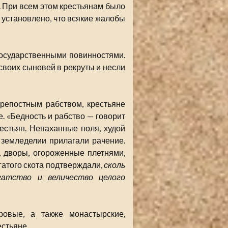
 При всем этом крестьянам было
установлено, что всякие жалобы
государственными повинностями.
своих сыновей в рекруты и несли
репостным рабством, крестьяне
. «Бедность и рабство — говорит
естьян. Непаханные поля, худой
 земледелии прилагали рачение.
 дворы, огороженные плетнями,
гатого скота подтверждали,
сколь
гатство и величество целого
овые, а также монастырские,
стьяне.