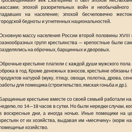
массами; эпохой разорительных войн и необычайного р
падавших на население; эпохой бесчеловечно жестоко
городской бедноты и угнетенных национальностей.
Основную массу населения России второй половины XVIII в
разнообразных групп крестьянства — крепостные были са
разделялись на оброчных, барщинных и дворовых.
Оброчные крестьяне платили с каждой души мужского пола от
оброка в год. Кроме денежных взносов, крестьяне обязаны
продуктов натурой (муку, птицу, овощи, полотна, дрова, сен
работы для помещика (строительство, ямская гоньба и др.).
Барщинные крестьяне вместе со своей семьей работали на
неделю, по 14—18 часов в сутки. Но были нередки случаи, ко
в воскресные дни, а иногда ночью. Иные помещики на 
крестьян от их хозяйства, выдавая им «месячину» (корм на
помещичье хозяйство.