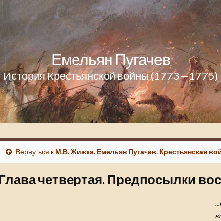
Емельян Пугачев
История Крестьянской войны (1773—1775)
Вернуться к
М.В. Жижка. Емельян Пугачев. Крестьянская вой
Глава четвертая. Предпосылки во
.
в