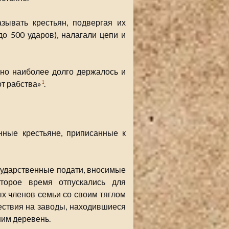
зывать крестьян, подвергая их
до 500 ударов), налагали цепи и
 оно наиболее долго держалось и
т рабства»
.
1
нные крестьяне, приписанные к
сударственные подати, вносимые
торое время отпускались для
х членов семьи со своим тяглом
ествия на заводы, находившиеся
ним деревень.