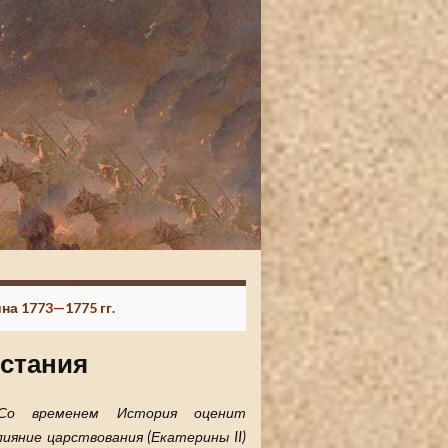
на 1773—1775 гг.
сстания
..Со временем История оценит
лияние царствования (Екатерины II)