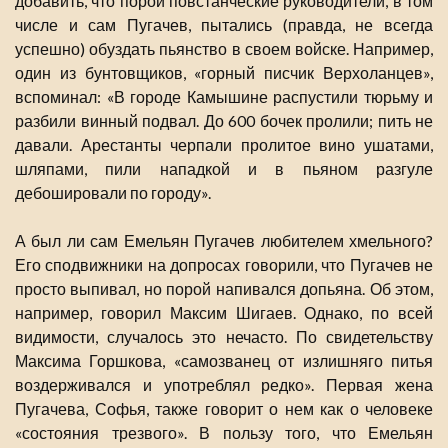
добавить, что порой повстанческие руководители, в том
числе и сам Пугачев, пытались (правда, не всегда
успешно) обуздать пьянство в своем войске. Например,
один из бунтовщиков, «горный писчик Верхоланцев»,
вспоминал: «В городе Камышине распустили тюрьму и
разбили винный подвал. До 600 бочек пролили; пить не
давали. Арестанты черпали пролитое вино ушатами,
шляпами, пили нападкой и в пьяном разгуле
дебошировали по городу».
А был ли сам Емельян Пугачев любителем хмельного?
Его сподвижники на допросах говорили, что Пугачев не
просто выпивал, но порой напивался допьяна. Об этом,
например, говорил Максим Шигаев. Однако, по всей
видимости, случалось это нечасто. По свидетельству
Максима Горшкова, «самозванец от излишняго питья
воздерживался и употреблял редко». Первая жена
Пугачева, Софья, также говорит о нем как о человеке
«состояния трезвого». В пользу того, что Емельян