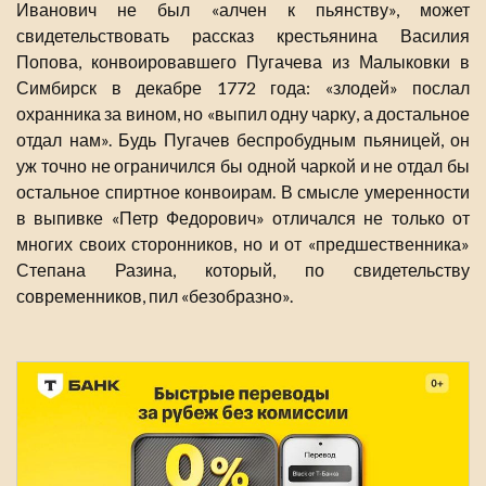
Иванович не был «алчен к пьянству», может
свидетельствовать рассказ крестьянина Василия
Попова, конвоировавшего Пугачева из Малыковки в
Симбирск в декабре 1772 года: «злодей» послал
охранника за вином, но «выпил одну чарку, а достальное
отдал нам». Будь Пугачев беспробудным пьяницей, он
уж точно не ограничился бы одной чаркой и не отдал бы
остальное спиртное конвоирам. В смысле умеренности
в выпивке «Петр Федорович» отличался не только от
многих своих сторонников, но и от «предшественника»
Степана Разина, который, по свидетельству
современников, пил «безобразно».