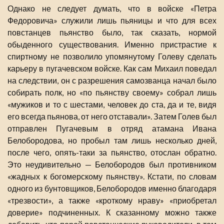
Однако не следует думать, что в войске «Петра
Федоровича» служили лишь пьяницы и что для всех
повстанцев пьянство было, так сказать, нормой
обыденного существования. Именно пристрастие к
спиртному не позволило упомянутому Голеву сделать
карьеру в пугачевском войске. Как сам Михаил поведал
на следствии, он с разрешения самозванца начал было
собирать полк, но «по пьянству своему» собрал лишь
«мужиков и то с шестами, человек до ста, да и те, видя
его всегда пьянова, от него отставали». Затем Голев был
отправлен Пугачевым в отряд атамана Ивана
Белобородова, но пробыл там лишь несколько дней,
после чего, опять-таки за пьянство, отослан обратно.
Это неудивительно — Белобородов был противником
«жадных к богомерскому пьянству». Кстати, по словам
одного из бунтовщиков, Белобородов именно благодаря
«трезвости», а также «кроткому нраву» «приобретал
доверие» подчиненных. К сказанному можно также