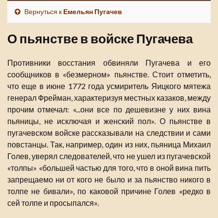
Вернуться к
Емельян Пугачев
О пьянстве в войске Пугачева
Противники восстания обвиняли Пугачева и его
сообщников в «безмерном» пьянстве. Стоит отметить,
что еще в июне 1772 года усмиритель Яицкого мятежа
генерал Фрейман, характеризуя местных казаков, между
прочим отмечал: «...они все по дешевизне у них вина
пьяницы, не исключая и женский пол». О пьянстве в
пугачевском войске рассказывали на следствии и сами
повстанцы. Так, например, один из них, пьяница Михаил
Голев, уверял следователей, что не ушел из пугачевской
«толпы» «большей частью для того, что в оной вина пить
запрещаемо ни от кого не было и за пьянство никого в
толпе не бивали», по каковой причине Голев «редко в
сей толпе и просыпался».