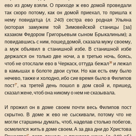
ево из дому взяли. О приходе ж ево домой проведали
так скоро потому, как он домой приехал, то пришла к
нему повидатца (
л. 240
) сестра ево родная Ульяна
(которая замужем той Зимовейской станицы [за]
казаком Федором Григорьевым сыном Брыкалиным); а
повидавшись с ним, пошед домой, сказала мужу своему,
а муж объявил в станишной избе. В станишной избе
держался он только две ночи, а в третью ночь, боясь,
чтоб не отослали ево в Черкаск, оттуда бежал
и лежал
38
в камышах в болоте двои сутки. Но как есть ему было
нечево, также и холодно, ибо сие время было в Филипов
пост
, на третей день пошол в дом свой и, пришед,
5*
сказал жене, чтоб она никому о нем не сказывала.
И прожил он в доме своем почти весь Филипов пост
скрытно. В доме ж ево не сыскивали, потому что не
могли старшины думать, чтоб, наделав столько побегов,
осмелился жить в доме своем. А за два дни до Христова
6*