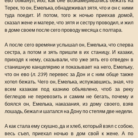
ево обманул, ибо, как оне вознамеривались бежать на
Терек, то он, Емелька, обнадеживал зятя, что и он с ними
туда поедит. И потом, того ж ночью приехав домой,
сказал жене и матере, что зятя и сестру проводил, и жил
в доме своем после сего проводу месяца с полтара.
А после сего времяни услышал он, Емелька, что сперва
сестра, а потом и зять пришли в их станицу. И казаки,
приходя к нему, сказывали, что уже зять его отведен в
станишную канцелярию и показывает на него, Емельку,
что он ево (
л. 239
) перевес за Дон и с ним обще также
хотел бежать. Чего он, Емелька, испужавшись, зная, что
всем казакам под казнию объявлено, чтоб за реку
беглецов не перевозить и самим не бегать, почему и
боялся он, Емелька, наказания, из дому своего, взяв
лошадь, бежал и шатался на Дону по степям две недели.
А как стала ему скушно, да и хлеб, который взял с собою,
весь съел, приехал ночью в дом свой к жене. А по