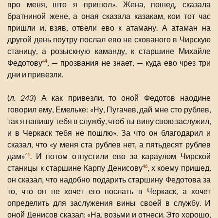
про меня, што я пришол». Жена, пошед, сказала
братниной жене, а оная сказала казакам, кои тот час
пришли и, взяв, отвели ево к атаману. А атаман на
другой день поутру послал ево не скованого в Чирскую
станицу, а розыскную каманду, к старшине Михайле
Федотову
, — прозвания не знает, — куда ево чрез три
44
дни и привезли.
(
л. 243
) А как привезли, то оной Федотов наодине
говорил ему, Емельке: «Ну, Пугачев, дай мне сто рублев,
так я напишу тебя в службу, чтоб ты вину свою заслужил,
и в Черкаск тебя не пошлю». За что он благодарил и
сказал, что «у меня ста рублев нет, а пятьдесят рублев
дам»
. И потом отпустили ево за караулом Чирской
45
станицы к старшине Карпу Денисову
, х коему пришед,
46
он сказал, что надобно подарить старшину Федотова за
то, что он не хочет его послать в Черкаск, а хочет
определить для заслужения вины своей в службу. И
оной Денисов сказал: «На, возьми и отнеси. Это хорошо,