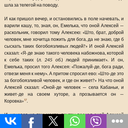
шла за телегой на поводу.
И как пришол вечер, и остановились в поле начевать, и
варили кашу, то, зная, он, Емелька, что оной Алексей —
раскольник, говорил тому Алексею: «Што, брат, доброй
человек, мне хочитца пожить для бога, да не знаю, где б
сыскать таких богобоязливых людей?» И оной Алексей
сказал: «Я-де знаю такого человека набожнова, которой
к себе таких (
л. 245 об.
) людей принимает». И он,
Емелька, просил того Алексея: «Пожалуй-де, бога ради,
отвези меня к нему». А притом спросил ево: «Што-де это
за богобоязливой человек, и где он живет?» На что оной
Алексей сказал: «Оной-де человек — села Кабаньи, и
живет-де на своем хуторе, а прозывается он —
Коровка»
.
57
И, начевав на том месте, поутру поехал оной Алексей
прямо на оной Коровкина хутор
, куда и приехали на
58