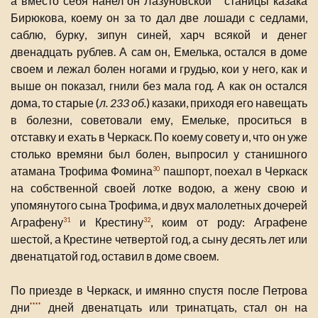
а вместо себя нанел он Лазуновской
станицы казака
Бирюкова, коему он за то дал две лошади с седлами,
саблю, бурку, зипун синей, харч всякой и денег
двенадцать рублев. А сам он, Емелька, остался в доме
своем и лежал болен ногами и грудью, кои у него, как и
выше он показал, гнили без мала год. А как он остался
дома, то старые (
л. 233 об.
) казаки, приходя его навещать
в болезни, советовали ему, Емельке, проситься в
отставку и ехать в Черкаск. По коему совету и, что он уже
столько времяни был болен, выпросил у станишного
атамана Трофима Фомина
пашпорт, поехал в Черкаск
30
на собственной своей лотке водою, а жену свою и
упомянутого сына Трофима, и двух малолетных дочерей
Аграфену
и Крестину
, коим от роду: Аграфене
31
32
шестой, а Крестине четвертой год, а сыну десять лет или
двенатцатой год, оставил в доме своем.
По приезде в Черкаск, и имянно спустя после Петрова
дни
дней двенатцать или тринатцать, стал он на
****