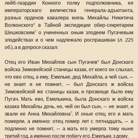
лейб-гвардии Конного полку подполковника, ея
императорскаго величества генерала-адъютанта,
разных орденов кавалера князь Михайлы Никитича
Волконского
в Тайной экспедиции обер-секретарем
4
Шешковским
о учиненных оным злодеем Пугачевым
5
злодействах и о чем надлежало роспрашиван (
л. 225
об.
), а в допросе сказал:
Отец его Иван Михайлов сын Пугачев
был Донскаго
6
войска Зимовейской станицы казак, от коего он слыхал,
что ево отец, а ему, Емельке, дед Михайла, а чей сын, —
не знает и не помнит, — был Донскаго ж войска
Зимовейской же станицы казак, и прозвище было ему
Пугач. Мать ево, Емелькина, была Донскаго ж войска
казака Михайлы дочь, но, чей он был сын, — не знает, и
звали ее Анна Михайловна
. И оные отец его и мать
7
померли, а имянно: отец помер лет с пятнадцать, — а
подлинно не помнит, — а мать его умерла тому ныне
третий год, а имянно после побегу его, Емельки, з дому.