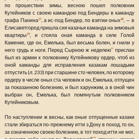
по прошествии зимы, весною пошел полковник
Кутейников с своею камандою под Бендеры в каманду
графа Панина
, а ис-под Бендер, по взятии оных
, — в
27
28
Елисаветгород пришла сия казачья каманда на зимовыя
квартиры
, и стояла оная каманда в селе Голой
29
Каменке, где он, Емелька, был весьма болен, и гнили у
него грудь и ноги. Перед Сырною ж неделею
прислан
**
был из армии к полковнику Кутейникову ордер, чтоб из
оной каманды для исправления казакам лошадьми
отпустить (
л. 233
) при старшине сто человек, по которому
ордеру в числе оных ста человек и он, Емелька, отпущен
за показанною болезнию, и был харунжим, а в оной чин
выбран он, Емелька, был помянутым полковником
Кутейниковым.
По наступлении ж весны, как оные отпущенные казаки
стали збираться по-прежнему итти з Дону в поход, то он,
за означенною своею болезнию, в тот поход итти не мог,
***