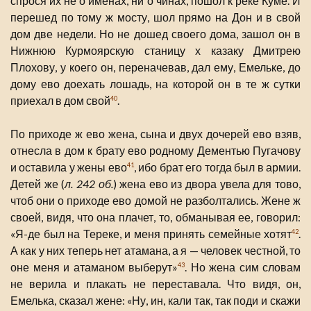
спрося их не о именах, ни о чинах, пошол к реке Куме. И
перешед по тому ж мосту, шол прямо на Дон и в свой
дом две недели. Но не дошед своего дома, зашол он в
Нижнюю Курмоярскую станицу х казаку Дмитрею
Плохову, у коего он, переначевав, дал ему, Емельке, до
дому ево доехать лошадь, на которой он в те ж сутки
приехал в дом свой
.
40
По приходе ж ево жена, сына и двух дочерей ево взяв,
отнесла в дом к брату ево родному Дементью Пугачову
и оставила у жены ево
, ибо брат его тогда был в армии.
41
Детей же (
л. 242 об.
) жена ево из двора увела для тово,
чтоб они о приходе ево домой не разболтались. Жене ж
своей, видя, что она плачет, то, обманывая ее, говорил:
«Я-де был на Тереке, и меня принять семейные хотят
.
42
А как у них теперь нет атамана, а я — человек честной, то
оне меня и атаманом выберут»
. Но жена сим словам
43
не верила и плакать не переставала. Что видя, он,
Емелька, сказал жене: «Ну, ин, кали так, так поди и скажи