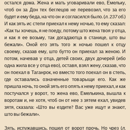
остался дома. Жена и мать уговаривали ево, Емельку,
чтоб он за Дон тех беглецов не перевозил, что за его
будет и ему беда, на что он и согласился было. (
л. 237 об.
)
И как зять ис степи приехал к нему ночью, то ему сказал:
«Как ты хочешь, я не поеду, потому што жена твоя у отца,
и как я ее возьму, так догадаютца в станице, што вы
бежали». Оной его зять того ж ночью пошел к отцу
своему, сказав ему, што бутто он приехал за женою. И
потом, начевав у отца, детей своих, двух дочерей (ибо
одна жила все у отца ево), оставя, взял жену, сказав, что
он поехал в Таганрок, но вместо того поехал он в степь,
где оставались означенные товарыщи его. Как же
пришла ночь, то оной зять его опять к нему приехал, и как
постучался у ворот, то жена ево, Емелькина, вышла к
воротам и, не хотя, чтоб он от нее з зятем ехал, увидев
зятя, сказала: «Што вы ездите? Вас уже ищут и знают,
што вы бежали».
Зять, испужавшись, пошел от ворот прочь. Но чрез (
л.