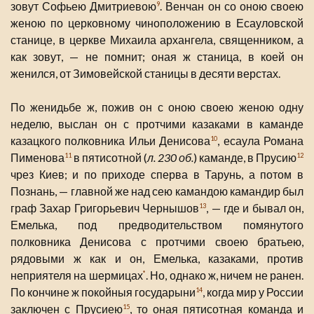
зовут Софьею Дмитриевою
. Венчан он со оною своею
9
женою по церковному чиноположению в Есауловской
станице, в церкве Михаила архангела, священником, а
как зовут, — не помнит; оная ж станица, в коей он
женился, от Зимовейской станицы в десяти верстах.
По женидьбе ж, пожив он с оною своею женою одну
неделю, выслан он с протчими казаками в каманде
казацкого полковника Ильи Денисова
, есаула Романа
10
Пименова
в пятисотной (
л. 230 об.
) каманде, в Прусию
11
12
чрез Киев; и по приходе сперва в Тарунь, а потом в
Познань, — главной же над сею камандою камандир был
граф Захар Григорьевич Чернышов
, — где и бывал он,
13
Емелька, под предводительством помянутого
полковника Денисова с протчими своею братьею,
рядовыми ж как и он, Емелька, казаками, против
неприятеля на шермицах
. Но, однако ж, ничем не ранен.
*
По кончине ж покойныя государыни
, когда мир у России
14
заключен с Прусиею
, то оная пятисотная команда и
15