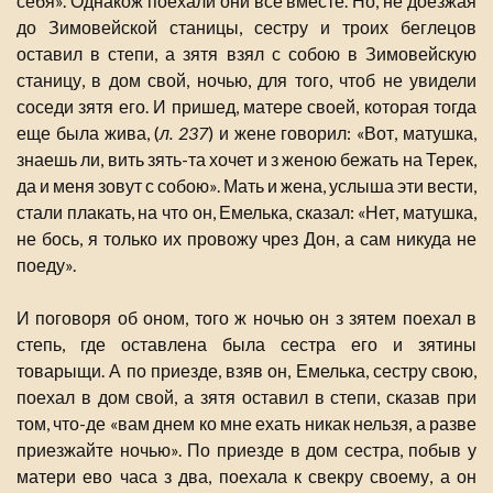
себя». Однакож поехали они все вместе. Но, не доезжая
до Зимовейской станицы, сестру и троих беглецов
оставил в степи, а зятя взял с собою в Зимовейскую
станицу, в дом свой, ночью, для того, чтоб не увидели
соседи зятя его. И пришед, матере своей, которая тогда
еще была жива, (
л. 237
) и жене говорил: «Вот, матушка,
знаешь ли, вить зять-та хочет и з женою бежать на Терек,
да и меня зовут с собою». Мать и жена, услыша эти вести,
стали плакать, на что он, Емелька, сказал: «Нет, матушка,
не бось, я только их провожу чрез Дон, а сам никуда не
поеду».
И поговоря об оном, того ж ночью он з зятем поехал в
степь, где оставлена была сестра его и зятины
товарыщи. А по приезде, взяв он, Емелька, сестру свою,
поехал в дом свой, а зятя оставил в степи, сказав при
том, что-де «вам днем ко мне ехать никак нельзя, а разве
приезжайте ночью». По приезде в дом сестра, побыв у
матери ево часа з два, поехала к свекру своему, а он