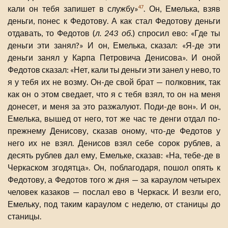
кали он тебя запишет в службу»
. Он, Емелька, взяв
47
деньги, понес к Федотову. А как стал Федотову деньги
отдавать, то Федотов (
л. 243 об.
) спросил ево: «Где ты
деньги эти занял?» И он, Емелька, сказал: «Я-де эти
деньги занял у Карпа Петровича Денисова». И оной
Федотов сказал: «Нет, кали ты деньги эти занел у нево, то
я у тебя их не возму. Он-де свой брат — полковник, так
как он о этом сведает, что я с тебя взял, то он на меня
донесет, и меня за это разжалуют. Поди-де вон». И он,
Емелька, вышед от него, тот же час те денги отдал по-
прежнему Денисову, сказав оному, что-де Федотов у
него их не взял. Денисов взял себе сорок рублев, а
десять рублев дал ему, Емельке, сказав: «На, тебе-де в
Черкаском згодятца». Он, поблагодаря, пошол опять к
Федотову, а Федотов того ж дня — за караулом четырех
человек казаков — послал ево в Черкаск. И везли его,
Емельку, под таким караулом с неделю, от станицы до
станицы.