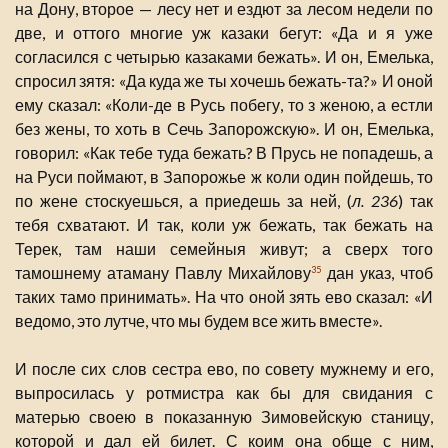
на Дону, второе — лесу нет и ездют за лесом недели по
две, и оттого многие уж казаки бегут: «Да и я уже
согласился с четырью казаками бежать». И он, Емелька,
спросил зятя: «Да куда же ты хочешь бежать-та?» И оной
ему сказал: «Коли-де в Русь побегу, то з женою, а естли
без жены, то хоть в Сечь Запорожскую». И он, Емелька,
говорил: «Как тебе туда бежать? В Прусь не попадешь, а
на Руси поймают, в Запорожье ж коли один пойдешь, то
по жене стоскуешься, а приедешь за ней, (
л. 236
) так
тебя схватают. И так, коли уж бежать, так бежать на
Терек, там наши семейныя живут; а сверх того
тамошнему атаману Павлу Михайлову
дан указ, чтоб
35
таких тамо принимать». На что оной зять ево сказал: «И
ведомо, это лутче, что мы будем все жить вместе».
И после сих слов сестра ево, по совету мужнему и его,
выпросилась у ротмистра как бы для свидания с
матерью своею в показанную Зимовейскую станицу,
которой и дал ей билет. С коим она обще с ним,