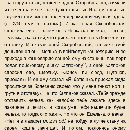
квартиру х казацкой жене вдове Скоробогатой, а имяни
и отечества ее не знает (у которой сын Иван, и оной сын
служил с ним вместе под Бендерами, почему оная вдова
(
л. 234
) ему и знакома). И как оная Скоробогатая
спросила ево — зачем он в Черкаск приехал, — то он,
Емелька, сказал ей, что приехал проситца за болезнию в
отставку. И сказав оной Скоробогатой, тот же самой
день пошол он, Емелька, в войсковую канцелярию. И по
приходе в канцелярию данной ему из станицы пашпорт
подал войсковому дьяку Калпакову
, и оной Калпаков
33
спросил ево, Емельку: «Зачем ты сюда, Пугачов,
приехал?» И он ему сказал: «Я, батюшка, приехал сюда
проситься за болезнию своею, что у меня гниют ноги и
груть, в отставку». На что Калпаков сказал: «Тебя прежде
отставить нельзя, как надобно тебе лежать здесь в
лазарете и лечить; и когда уже тебя вылечить будет
нельзя, то тогда отставят». Но что он, Емелька, отвечал:
«Нет, я в лазарет (
л. 234 об.
) не пойду, а лутче стану на
своем коште лечитца». И потом, поклонясь оному