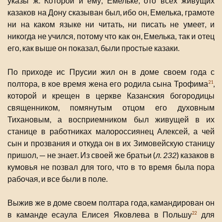
указы ж. Которой и ему, Емельке, ото всех живущих
казаков на Дону сказыван был, ибо он, Емелька, грамоте
ни на каком языке ни читать, ни писать не умеет, и
никогда не учился, потому что как он, Емелька, так и отец
его, как выше он показал, были простые казаки.
По приходе ис Прусии жил он в доме своем года с
полтора, в кое время жена его родила сына Трофима
,
21
которой и крещен в церкве Казанския богородицы
священником, помянутым отцом его духовным
Тихановым, а восприемником был живущей в их
станице в работниках малороссиянец Алексей, а чей
сын и прозвания и откуда он в их Зимовейскую станицу
пришол, — не знает. Из своей же братьи (
л. 232
) казаков в
кумовья не позвал для того, что в то время была пора
рабочая, и все были в поле.
Выжив же в доме своем полтара года, камандирован он
в каманде есаула Елисея Яковлева в Польшу
для
22