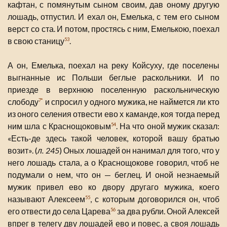
кафтан, с помянутым сыном своим, дав оному другую
лошадь, отпустил. И ехал он, Емелька, с тем его сыном
верст со ста. И потом, простясь с ним, Емелькою, поехал
в свою станицу
.
53
А он, Емелька, поехал на реку Койсуху, где поселены
выгнанные ис Польши беглые раскольники. И по
приезде в верхнюю поселенную раскольническую
слободу
и спросил у одного мужика, не наймется ли кто
7*
из оного селения отвести ево х каманде, коя тогда перед
ним шла с Краснощоковым
. На что оной мужик сказал:
54
«Есть-де здесь такой человек, которой вашу братью
возит». (
л. 245
) Оных лошадей он нанимал для того, что у
него лошадь стала, а о Краснощокове говорил, чтоб не
подумали о нем, что он — беглец. И оной незнаемый
мужик привел ево ко двору другаго мужика, коего
называют Алексеем
, с которым договорился он, чтоб
55
его отвести до села Царева
за два рубли. Оной Алексей
56
впрег в телегу дву лошадей ево и повес, а своя лошадь