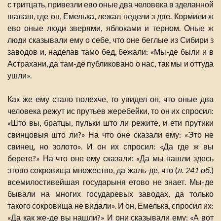
с тритцать, привезли ево оные два человека в зделанной
шалаш, где он, Емелька, лежал недели з две. Кормили ж
ево оные люди зверями, яблоками и терном. Оные ж
люди сказывали ему о себе, что оне беглые из Сибири з
заводов и, наделав тамо бед, бежали: «Мы-де были и в
Астрахани, да там-де публиковано о нас, так мы и оттуда
ушли».
Как же ему стало полехче, то увидел он, что оные два
человека режут ис прутьев жеребейки, то он их спросил:
«Што вы, братцы, пульки што ли режите, и ети прутики
свинцовыя што ли?» На что оне сказали ему: «Это не
свинец, но золото». И он их спросил: «Да где ж вы
берете?» На что оне ему сказали: «Да мы нашли здесь
этово сокровища множество, да жаль-де, что (
л. 241 об.
)
всемилостивейшая государыня етово не знает. Мы-де
бывали на многих государевых заводах, да только
такого сокровища не видали». И он, Емелька, спросил их:
«Да как же-де вы нашли?» И они сказывали ему: «А вот