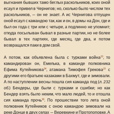
выгнания бывших тамо беглых раскольников, коих оной
есаул и привел в Чернигов; но, сколько было числом тех
раскольников, — он не знает. А ис Чернигова отпущен
оной есаул с камандою так, как и он, в домы на Дон, где и
был он года с три или с четыре, а подлинно не упомнит;
откуда посылыван бывал в разные партии, но не более
бывал в тех партиях, где месяц, где два, и потом
возвращался паки в дом свой.
А потом, как объявлена была с турками война
, то
23
камандирован он, Емелька, в каманде полковника
Ефима Кутейникова
, атамана Тимофея Грекова
с
24
25
другими его братьею казаками в Бахмут, где и зимовали.
А по наступлении весны пошла сия каманда под (
л. 232
об.
) Бендеры, где были с турками и сшибки; но как
Бендер взять было неким, что мало людей, то и отошла
сия каманда прочь
. По прошествии того лета оной
26
полковник Кутейников с оною камандою зимовали на
реке Донце в двух селах — Веревкине и Протопоповке. А