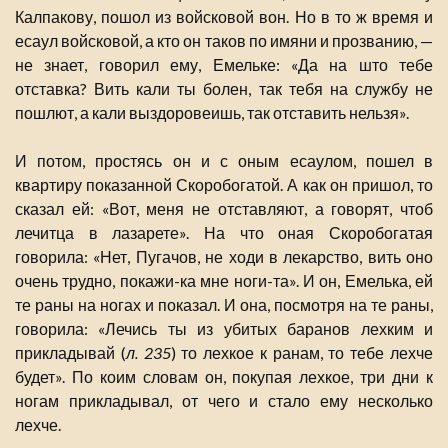
Калпакову, пошол из войсковой вон. Но в то ж время и
есаул войсковой, а кто он таков по имяни и прозванию, —
не знает, говорил ему, Емельке: «Да на што тебе
отставка? Вить кали ты болен, так тебя на службу не
пошлют, а кали выздоровеишь, так отставить нельзя».
И потом, простясь он и с оным есаулом, пошел в
квартиру показанной Скоробогатой. А как он пришол, то
сказал ей: «Вот, меня не отставляют, а говорят, чтоб
лечитца в лазарете». На что оная Скоробогатая
говорила: «Нет, Пугачов, не ходи в лекарство, вить оно
очень трудно, покажи-ка мне ноги-та». И он, Емелька, ей
те раны на ногах и показал. И она, посмотря на те раны,
говорила: «Лечись ты из убитых баранов лехким и
прикладывай (
л. 235
) то лехкое к ранам, то тебе лехче
будет». По коим словам он, покупая лехкое, три дни к
ногам прикладывал, от чего и стало ему несколько
лехче.