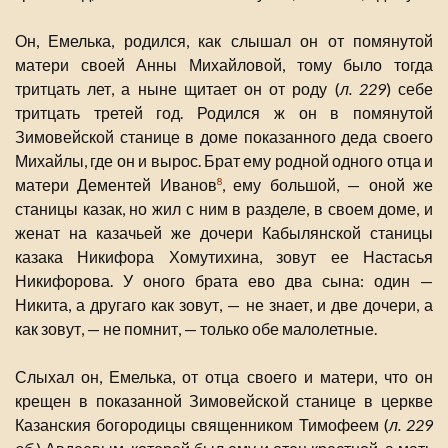
Он, Емелька, родился, как слышал он от помянутой
матери своей Анны Михайловой, тому было тогда
тритцать лет, а ныне щитает он от роду (
л. 229
) себе
тритцать третей год. Родился ж он в помянутой
Зимовейской станице в доме показанного деда своего
Михайлы, где он и вырос. Брат ему родной одного отца и
матери Дементей Иванов
, ему большой, — оной же
8
станицы казак, но жил с ним в разделе, в своем доме, и
женат на казачьей же дочери Кабылянской станицы
казака Никифора Хомутихина, зовут ее Настасья
Никифорова. У оного брата ево два сына: один —
Никита, а другаго как зовут, — не знает, и две дочери, а
как зовут, — не помнит, — только обе малолетные.
Слыхал он, Емелька, от отца своего и матери, что он
крещен в показанной Зимовейской станице в церкве
Казанския богородицы священником Тимофеем (
л. 229