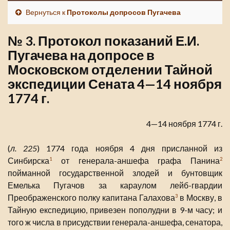
Вернуться к
Протоколы допросов Пугачева
№ 3. Протокол показаний Е.И.
Пугачева на допросе в
Московском отделении Тайной
экспедиции Сената 4—14 ноября
1774 г.
4—14 ноября 1774 г.
(
л. 225
) 1774 года ноября 4 дня присланной из
Синбирска
от генерала-аншефа графа Панина
1
2
пойманной государственной злодей и бунтовщик
Емелька Пугачов за караулом лейб-гвардии
Преображенского полку капитана Галахова
в Москву, в
3
Тайную експедицию, привезен пополудни в 9-м часу; и
того ж числа в присудствии генерала-аншефа, сенатора,