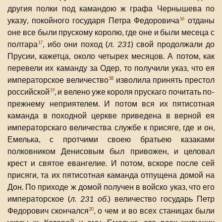
другия полки под камандою ж графа Чернышева по
указу, покойного государя Петра Федоровича
отданы
16
оне все были прускому королю, где оне и были месеца с
полтара
, ибо они поход (
л. 231
) свой продолжали до
17
Прусии, кажетца, около четырех месяцов. А потом, как
перевели их каманду за Одер, то получили указ, что ея
императорское величество
изволила принять престол
18
российской
, и велено уже короля прускаго почитать по-
19
прежнему неприятелем. И потом вся их пятисотная
каманда в походной церкве приведена в верной ея
императорскаго величества службе к присяге, где и он,
Емелька, с протчими своею братьею казаками
полковником Денисовым был привожен, и целовал
крест и святое евангелие. И потом, вскоре после сей
присяги, та их пятисотная каманда отпущена домой на
Дон. По приходе ж домой получен в войско указ, что его
императорское (
л. 231 об.
) величество государь Петр
Федорович скончался
, о чем и во всех станицах были
20