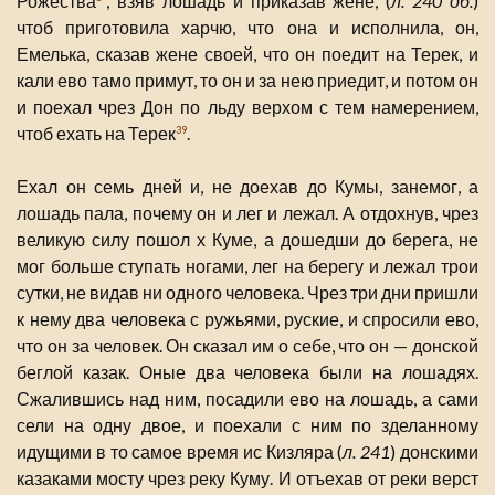
Рожества
, взяв лошадь и приказав жене, (
л. 240 об.
)
чтоб приготовила харчю, что она и исполнила, он,
Емелька, сказав жене своей, что он поедит на Терек, и
кали ево тамо примут, то он и за нею приедит, и потом он
и поехал чрез Дон по льду верхом с тем намерением,
чтоб ехать на Терек
.
39
Ехал он семь дней и, не доехав до Кумы, занемог, а
лошадь пала, почему он и лег и лежал. А отдохнув, чрез
великую силу пошол х Куме, а дошедши до берега, не
мог больше ступать ногами, лег на берегу и лежал трои
сутки, не видав ни одного человека. Чрез три дни пришли
к нему два человека с ружьями, руские, и спросили ево,
что он за человек. Он сказал им о себе, что он — донской
беглой казак. Оные два человека были на лошадях.
Сжалившись над ним, посадили ево на лошадь, а сами
сели на одну двое, и поехали с ним по зделанному
идущими в то самое время ис Кизляра (
л. 241
) донскими
казаками мосту чрез реку Куму. И отъехав от реки верст