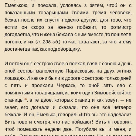
Емелькою, и поехала, условясь з зятем, чтоб он с
показанными товарыщами своими, тремя человеки,
бежал после их спустя неделю-другую, для тово, что
естли он скоро за женою побежит, то ротмистр
догадаетца, что и жена бежала с ним вместе, то пошлет в
погоню, и их (
л. 236 об.
) тотчас схватают, за что и ему
достанетца так, как подговорщику.
И потом он с сестрою своею поехал, взяв с собою и дочь
оной сестры малолетную Парасковью, на двух зятних
лошадях. И как они были в дороге с сестрою только дней
с пять и проехали Черкаск, то оной зять ево с
помянутыми товарищами, ис коих один Зимовейской же
станицы
, а те двое, которых станиц и как зовут, — не
36
знает, его догнали и сказали, что оне все четверо
бежали. И он, Емелька, говорил: «Што вы это наделали?
Вить тово и смотри, что нас поймают! Вить я говорил,
чтоб помешкать недели две. Погубили вы и меня, и