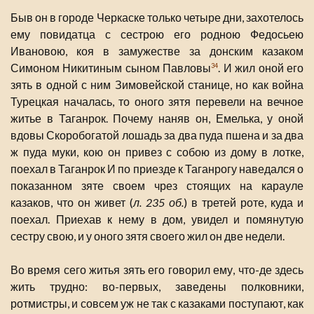
Быв он в городе Черкаске только четыре дни, захотелось
ему повидатца с сестрою его родною Федосьею
Ивановою, коя в замужестве за донским казаком
Симоном Никитиным сыном Павловы
. И жил оной его
34
зять в одной с ним Зимовейской станице, но как война
Турецкая началась, то оного зятя перевели на вечное
житье в Таганрок. Почему наняв он, Емелька, у оной
вдовы Скоробогатой лошадь за два пуда пшена и за два
ж пуда муки, кою он привез с собою из дому в лотке,
поехал в Таганрок И по приезде к Таганрогу наведался о
показанном зяте своем чрез стоящих на карауле
казаков, что он живет (
л. 235 об.
) в третей роте, куда и
поехал. Приехав к нему в дом, увидел и помянутую
сестру свою, и у оного зятя своего жил он две недели.
Во время сего житья зять его говорил ему, что-де здесь
жить трудно: во-первых, заведены полковники,
ротмистры, и совсем уж не так с казаками поступают, как