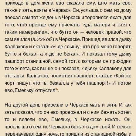
приходе в дом жена ево сказала ему, што мать ево,
также и зять, взяты в Черкаск. Он, услыша о сем, из дому
поехал сам тот же день в Черкаск и торопился ехать для
того, чтоб прежде ему приехать туда матери и зятя с
таким намерением, что бутто он — человек правой, что
сам явился (
л. 239 об.
) в Черкаске. Пришед, явился дьяку
Калпакову и сказал: «Я-де слышу, што про меня говорят,
бутто я бежал, а я-де не бегал». И показал тому дьяку
пашпорт станишной, самой тот, с которым он приходил
того ж лета, как выше он показал, к дьяку Калпакову для
отставки. Калпаков, посмотря пашпорт, сказал: «Кой же
чорт пишут, что ты бежал, а у тебя пашпорт!» И потом
ево, Емельку, отпустил
.
37
На другой день привезли в Черкаск мать и зятя. И как
зять показал, что он ево провожал и с ним бежать хотел,
то и велели ево, Емельку, в Черкаске искать. Он,
прослыша о сем, ис Черкаска бежал в дом свой. И только
переначевал одну ночь, то пришли из станишной избы и