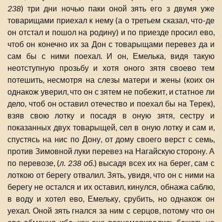
238
) три дни ночью паки оной зять его з двумя уже
товарищами приехал к нему (а о третьем сказал, что-де
он отстал и пошол на родину) и по приезде просил ево,
чтоб он конечно их за Дон с товарыщами перевез да и
сам бы с ними поехал. И он, Емелька, видя такую
неотступную прозьбу и хотя оного зятя своево тем
потешить, несмотря на слезы матери и жены (коих он
однакож уверил, что он с зятем не побежит, и статное ли
дело, чтоб он оставил отечество и поехал бы на Терек),
взяв свою лотку и посадя в оную зятя, сестру и
показанных двух товарыщей, сел в оную лотку и сам и,
спустясь на нис по Дону, от дому своего верст с семь,
против Зимовной луки перевез на Нагайскую сторону. А
по перевозе, (
л. 238 об.
) высадя всех их на берег, сам с
лоткою от берегу отвалил. Зять, увидя, что он с ними на
берегу не остался и их оставил, кинулся, обнажа саблю,
в воду и хотел ево, Емельку, срубить, но однакож он
уехал. Оной зять гнался за ним с серцов, потому что он