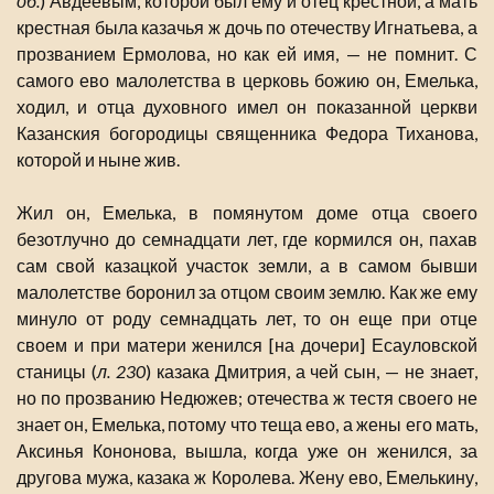
об.
) Авдеевым, которой был ему и отец крестной, а мать
крестная была казачья ж дочь по отечеству Игнатьева, а
прозванием Ермолова, но как ей имя, — не помнит. С
самого ево малолетства в церковь божию он, Емелька,
ходил, и отца духовного имел он показанной церкви
Казанския богородицы священника Федора Тиханова,
которой и ныне жив.
Жил он, Емелька, в помянутом доме отца своего
безотлучно до семнадцати лет, где кормился он, пахав
сам свой казацкой участок земли, а в самом бывши
малолетстве боронил за отцом своим землю. Как же ему
минуло от роду семнадцать лет, то он еще при отце
своем и при матери женился [на дочери] Есауловской
станицы (
л. 230
) казака Дмитрия, а чей сын, — не знает,
но по прозванию Недюжев; отечества ж тестя своего не
знает он, Емелька, потому что теща ево, а жены его мать,
Аксинья Кононова, вышла, когда уже он женился, за
другова мужа, казака ж Королева. Жену ево, Емелькину,