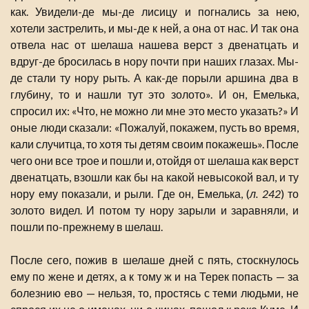
как. Увидели-де мы-де лисицу и погнались за нею,
хотели застрелить, и мы-де к ней, а она от нас. И так она
отвела нас от шелаша нашева верст з двенатцать и
вдруг-де бросилась в нору почти при наших глазах. Мы-
де стали ту нору рыть. А как-де порыли аршина два в
глубину, то и нашли тут это золото». И он, Емелька,
спросил их: «Что, не можно ли мне это место указать?» И
оные люди сказали: «Пожалуй, покажем, пусть во время,
кали случитца, то хотя ты детям своим покажешь». После
чего они все трое и пошли и, отойдя от шелаша как верст
двенатцать, взошли как бы на какой невысокой вал, и ту
нору ему показали, и рыли. Где он, Емелька, (
л. 242
) то
золото видел. И потом ту нору зарыли и заравняли, и
пошли по-прежнему в шелаш.
После сего, пожив в шелаше дней с пять, стоскнулось
ему по жене и детях, а к тому ж и на Терек попасть — за
болезнию ево — нельзя, то, простясь с теми людьми, не