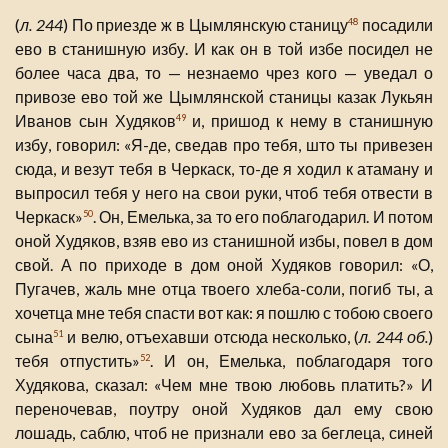
(
л. 244
) По приезде ж в Цымлянскую станицу
посадили
48
ево в станишную избу. И как он в той избе посидел не
более часа два, то — незнаемо чрез кого — уведал о
привозе ево той же Цымлянской станицы казак Лукьян
Иванов сын Худяков
и, пришод к нему в станишную
49
избу, говорил: «Я-де, сведав про тебя, што ты привезен
сюда, и везут тебя в Черкаск, то-де я ходил к атаману и
выпросил тебя у него на свои руки, чтоб тебя отвести в
Черкаск»
. Он, Емелька, за то его поблагодарил. И потом
50
оной Худяков, взяв ево из станишной избы, повел в дом
свой. А по приходе в дом оной Худяков говорил: «О,
Пугачев, жаль мне отца твоего хлеба-соли, погиб ты, а
хочетца мне тебя спасти вот как: я пошлю с тобою своего
сына
и велю, отъехавши отсюда несколько, (
л. 244 об.
)
51
тебя отпустить»
. И он, Емелька, поблагодаря того
52
Худякова, сказал: «Чем мне твою любовь платить?» И
переночевав, поутру оной Худяков дал ему свою
лошадь, саблю, чтоб не признали ево за беглеца, синей