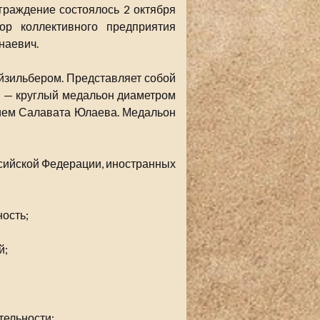
граждение состоялось 2 октября
ор коллективного предприятия
наевич.
ейзильбером. Представляет собой
а — круглый медальон диаметром
ием Салавата Юлаева. Медальон
ссийской Федерации, иностранных
ость;
й;
тельности;