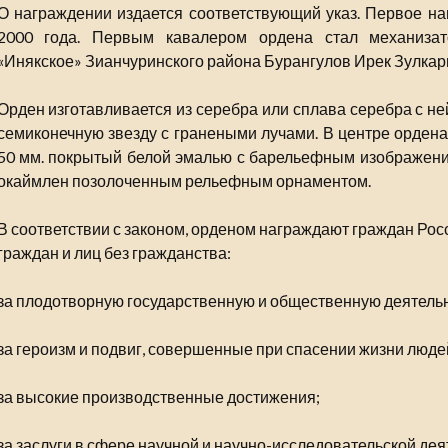
О награждении издается соответствующий указ. Первое на
2000 года. Первым кавалером ордена стал механизат
«Инякское» Зианчуринского района Бурангулов Ирек Зулкар
Орден изготавливается из серебра или сплава серебра с н
семиконечную звезду с гранеными лучами. В центре орден
50 мм. покрытый белой эмалью с барельефным изображен
окаймлен позолоченным рельефным орнаментом.
В соответствии с законом, орденом награждают граждан Ро
граждан и лиц без гражданства:
за плодотворную государственную и общественную деятельн
за героизм и подвиг, совершенные при спасении жизни люде
за высокие производственные достижения;
за заслуги в сфере научной и научно-исследовательской дея