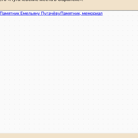
Памятник Емельяну Пугачёву
Жанровая скульптура в Саранске