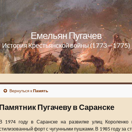
Емельян Пугачев
История Крестьянской войны (1773—1775)
Вернуться к
Память
Памятник Пугачеву в Саранске
В 1974 году в Саранске на развилке улиц Короленко 
стилизованный форт с чугунными пушками. В 1985 году за с