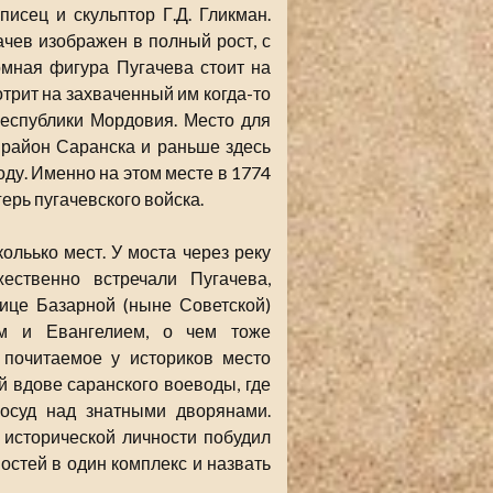
исец и скульптор Г.Д. Гликман.
чев изображен в полный рост, с
мная фигура Пугачева стоит на
трит на захваченный им когда-то
республики Мордовия. Место для
 район Саранска и раньше здесь
оду. Именно на этом месте в 1774
ерь пугачевского войска.
льько мест. У моста через реку
ественно встречали Пугачева,
ице Базарной (ныне Советской)
ом и Евангелием, о чем тоже
 почитаемое у историков место
 вдове саранского воеводы, где
осуд над знатными дворянами.
 исторической личности побудил
остей в один комплекс и назвать