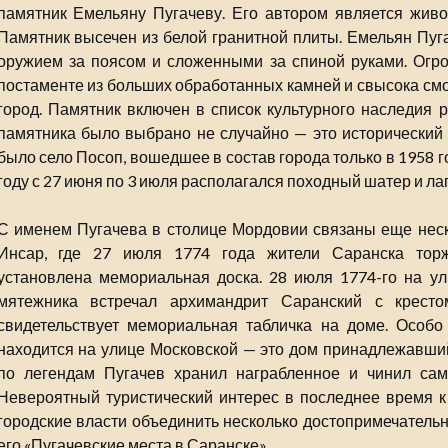
памятник Емельяну Пугачеву. Его автором является живоп
Памятник высечен из белой гранитной плиты. Емельян Пуга
оружием за поясом и сложенными за спиной руками. Огро
постаменте из больших обработанных камней и свысока смо
город. Памятник включен в список культурного наследия 
памятника было выбрано не случайно — это исторический
было село Посоп, вошедшее в состав города только в 1958 г
году с 27 июня по 3 июля располагался походный шатер и лаг
С именем Пугачева в столице Мордовии связаны еще неско
Инсар, где 27 июля 1774 года жители Саранска торж
установлена мемориальная доска. 28 июля 1774-го на ул
мятежника встречал архимандрит Саранский с крест
свидетельствует мемориальная табличка на доме. Особо
находится на улице Московской — это дом принадлежавший
по легендам Пугачев хранил награбленное и чинил сам
Невероятный туристический интерес в последнее время к
городские власти объединить несколько достопримечательн
его «Пугачевские места в Саранске».